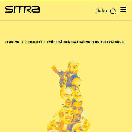
Siirry
Valik
Haku
suoraan
Sitra
sisältöön
↓
ETUSIVU
PROJEKTI
TYÖPERÄISEN MAAHANMUUTON TULEVAISUUS