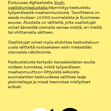
Elokuussa digitaalisella
Voxit-
osallistumisalustalla
käynnistyy keskustelu
työperäisestä maahanmuutosta. Tavoitteena on
saada mukaan 10 000 suomalaista ja Suomessa
asuvaa. Alustalla on väitteitä, joita osallistujat
voivat äänestää olemalla samaa mieltä, eri mieltä
tai ohittamalla väitteen.
Osallistujat voivat myös ehdottaa keskusteluun
uusia väitteitä nostaakseen esiin mielestään
olennaisia näkökulmia.
Keskustelusta kertyvän kansalaisdatan avulla
voidaan tunnistaa, mistä työperäiseen
maahanmuuttoon liittyvistä seikoista
suomalaisten keskuudessa vallitsee laaja
yksimielisyys ja missä teemoissa mielipiteet
eriävät.