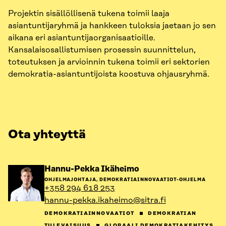
Projektin sisällöllisenä tukena toimii laaja
asiantuntijaryhmä ja hankkeen tuloksia jaetaan jo sen
aikana eri asiantuntijaorganisaatioille.
Kansalaisosallistumisen prosessin suunnittelun,
toteutuksen ja arvioinnin tukena toimii eri sektorien
demokratia-asiantuntijoista koostuva ohjausryhmä.
Ota yhteyttä
Siirry
Hannu-Pekka Ikäheimo
henkilön
OHJELMAJOHTAJA, DEMOKRATIAINNOVAATIOT-OHJELMA
sivulle
+358 294 618 253
hannu-pekka.ikaheimo@sitra.fi
DEMOKRATIAINNOVAATIOT
DEMOKRATIAN
TULEVAISUUS
GLOBAALI DEMOKRATIAKEHITYS