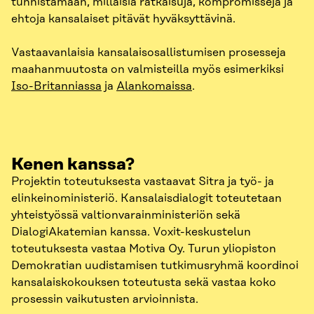
tunnistamaan, millaisia ratkaisuja, kompromisseja ja
ehtoja kansalaiset pitävät hyväksyttävinä.
Vastaavanlaisia kansalaisosallistumisen prosesseja
maahanmuutosta on valmisteilla myös esimerkiksi
Iso-Britanniassa
ja
Alankomaissa
.
Kenen kanssa?
Projektin toteutuksesta vastaavat Sitra ja työ- ja
elinkeinoministeriö. Kansalaisdialogit toteutetaan
yhteistyössä valtionvarainministeriön sekä
DialogiAkatemian kanssa. Voxit-keskustelun
toteutuksesta vastaa Motiva Oy. Turun yliopiston
Demokratian uudistamisen tutkimusryhmä koordinoi
kansalaiskokouksen toteutusta sekä vastaa koko
prosessin vaikutusten arvioinnista.