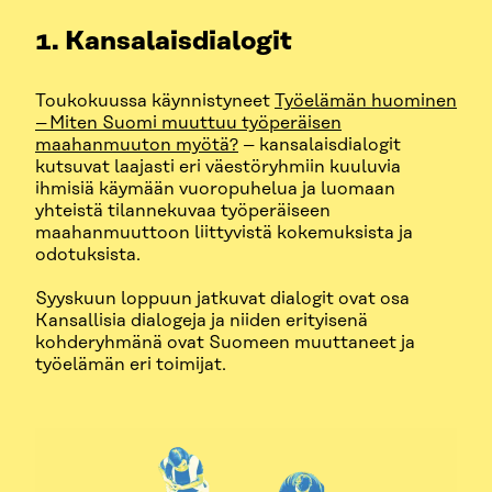
1. Kansalaisdialogit
Toukokuussa käynnistyneet
Työelämän huominen
– Miten Suomi muuttuu työperäisen
maahanmuuton myötä?
– kansalaisdialogit
kutsuvat laajasti eri väestöryhmiin kuuluvia
ihmisiä käymään vuoropuhelua ja luomaan
yhteistä tilannekuvaa työperäiseen
maahanmuuttoon liittyvistä kokemuksista ja
odotuksista.
Syyskuun loppuun jatkuvat dialogit ovat osa
Kansallisia dialogeja ja niiden erityisenä
kohderyhmänä ovat Suomeen muuttaneet ja
työelämän eri toimijat.