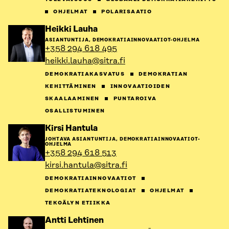
OHJELMAT
POLARISAATIO
Siirry
Heikki Lauha
henkilön
ASIANTUNTIJA, DEMOKRATIAINNOVAATIOT-OHJELMA
sivulle
+358 294 618 495
heikki.lauha@sitra.fi
DEMOKRATIAKASVATUS
DEMOKRATIAN
KEHITTÄMINEN
INNOVAATIOIDEN
SKAALAAMINEN
PUNTAROIVA
OSALLISTUMINEN
Siirry
Kirsi Hantula
henkilön
JOHTAVA ASIANTUNTIJA, DEMOKRATIAINNOVAATIOT-
sivulle
OHJELMA
+358 294 618 513
kirsi.hantula@sitra.fi
DEMOKRATIAINNOVAATIOT
DEMOKRATIATEKNOLOGIAT
OHJELMAT
TEKOÄLYN ETIIKKA
Siirry
Antti Lehtinen
henkilön