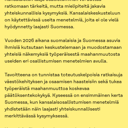
ratkomaan tärkeitä, mutta mielipiteitä jakavia
yhteiskunnallisia kysymyksiä. Kansalaiskeskusteluun
on käytettävissä useita menetelmiä, joita ei ole vielä
hyödynnetty laajasti Suomessa.
Vuoden 2026 aikana suomalaisia ja Suomessa asuvia
ihmisiä kutsutaan keskustelemaan ja muodostamaan
yhteisiä näkemyksiä työperäisestä maahanmuutosta
useiden eri osallistumisen menetelmien avulla.
Tavoitteena on tunnistaa toteutuskelpoisia ratkaisuja
väestökehityksen ja osaamisen haasteisiin sekä tukea
työperäistä maahanmuuttoa koskevaa
päätöksentekokykyä. Kyseessä on ensimmäinen kerta
Suomessa, kun kansalaisosallistumisen menetelmiä
yhdistetään näin laajasti yhteiskunnallisesti
merkittävässä kysymyksessä.