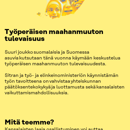
Työperäisen maahanmuuton
tulevaisuus
Suuri joukko suomalaisia ja Suomessa
asuvia kutsutaan tänä vuonna käymään keskustelua
työperäisen maahanmuuton tulevaisuudesta.
Sitran ja työ- ja elinkeinoministeriön käynnistämän
työn tavoitteena on vahvistaa yhteiskunnan
päätöksentekokykyä ja luottamusta sekä kansalaisten
vaikuttamismahdollisuuksia.
Mitä teemme?
Kansalaisten laaja osallistuminen voi auttaa