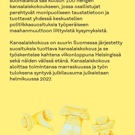
suomalaista saa kutsun 100 hengen
kansalaiskokoukseen, jossa osallistujat
perehtyvät monipuoliseen taustatietoon ja
tuottavat yhdessä keskustellen
politiikkasuosituksia työperäiseen
maahanmuuttoon liittyvistä kysymyksistä.
Kansalaiskokous on suurin Suomessa järjestetty
suosituksia tuottava kansalaiskokous ja se
työskentelee kahtena viikonloppuna Helsingissä
sekä näiden välissä etänä. Kansalaiskokous
aloittaa toimintansa marraskuussa ja työn
tuloksena syntyvä julkilausuma julkaistaan
helmikuussa 2027.