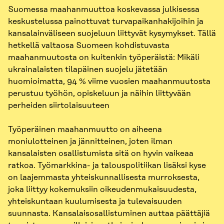
Suomessa maahanmuuttoa koskevassa julkisessa
keskustelussa painottuvat turvapaikanhakijoihin ja
kansalainväliseen suojeluun liittyvät kysymykset. Tällä
hetkellä valtaosa Suomeen kohdistuvasta
maahanmuutosta on kuitenkin työperäistä: Mikäli
ukrainalaisten tilapäinen suojelu jätetään
huomioimatta, 94 % viime vuosien maahanmuutosta
perustuu työhön, opiskeluun ja näihin liittyvään
perheiden siirtolaisuuteen
Työperäinen maahanmuutto on aiheena
moniulotteinen ja jännitteinen, joten ilman
kansalaisten osallistumista sitä on hyvin vaikeaa
ratkoa. Työmarkkina- ja talouspolitiikan lisäksi kyse
on laajemmasta yhteiskunnallisesta murroksesta,
joka liittyy kokemuksiin oikeudenmukaisuudesta,
yhteiskuntaan kuulumisesta ja tulevaisuuden
suunnasta. Kansalaisosallistuminen auttaa päättäjiä