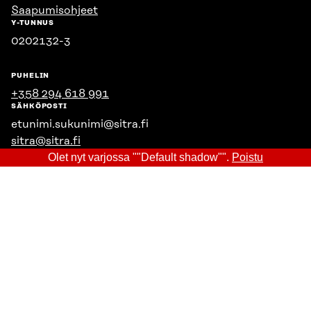
Saapumisohjeet
Y-TUNNUS
0202132-3
PUHELIN
+358 294 618 991
SÄHKÖPOSTI
etunimi.sukunimi@sitra.fi
sitra@sitra.fi
Olet nyt varjossa ""Default shadow"".
Poistu
SITRA SOSIAALISESSA MEDIASSA
LinkedIn
Instagram
YouTube