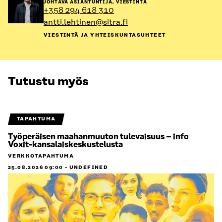
JOHTAVA ASIANTUNTIJA, VIESTINTÄ
sivulle
+358 294 618 310
antti.lehtinen@sitra.fi
VIESTINTÄ JA YHTEISKUNTASUHTEET
Tutustu myös
TAPAHTUMA
Työperäisen maahanmuuton tulevaisuus – info
Voxit-kansalaiskeskustelusta
VERKKOTAPAHTUMA
25.08.2026 09:00 - UNDEFINED