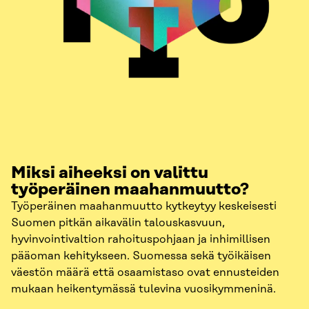
Miksi aiheeksi on valittu
työperäinen maahanmuutto?
Työperäinen maahanmuutto kytkeytyy keskeisesti
Suomen pitkän aikavälin talouskasvuun,
hyvinvointivaltion rahoituspohjaan ja inhimillisen
pääoman kehitykseen. Suomessa sekä työikäisen
väestön määrä että osaamistaso ovat ennusteiden
mukaan heikentymässä tulevina vuosikymmeninä.