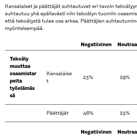
Kansalaiset ja päättäjät suhtautuvat eri tavoin tekoälyy
suhtautuu yhä epäilevästi niin tekoälyn tuomiin osaamist
että tekoälystä tulee osa arkea. Päättäjien suhtautumin
myönteisempää.
Negatiivinen
Neutraa
Tekoäly
muuttaa
osaamistar
Kansalaise
23%
29%
peita
t
työelämäs
sä
Päättäjät
46%
23%
Negatiivinen
Neutraa