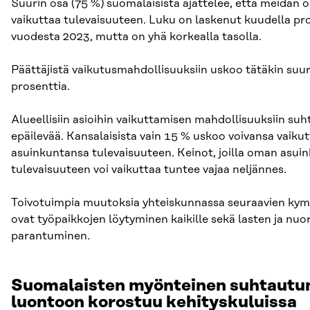
Suurin osa (75 %) suomalaisista ajattelee, että meidän 
vaikuttaa tulevaisuuteen. Luku on laskenut kuudella pro
vuodesta 2023, mutta on yhä korkealla tasolla.
Päättäjistä vaikutusmahdollisuuksiin uskoo tätäkin suu
prosenttia.
Alueellisiin asioihin vaikuttamisen mahdollisuuksiin s
epäilevää. Kansalaisista vain 15 % uskoo voivansa vaik
asuinkuntansa tulevaisuuteen. Keinot, joilla oman asui
tulevaisuuteen voi vaikuttaa tuntee vajaa neljännes.
Toivotuimpia muutoksia yhteiskunnassa seuraavien ky
ovat työpaikkojen löytyminen kaikille sekä lasten ja nuo
parantuminen.
Suomalaisten myönteinen suhtautu
luontoon korostuu kehityskuluissa