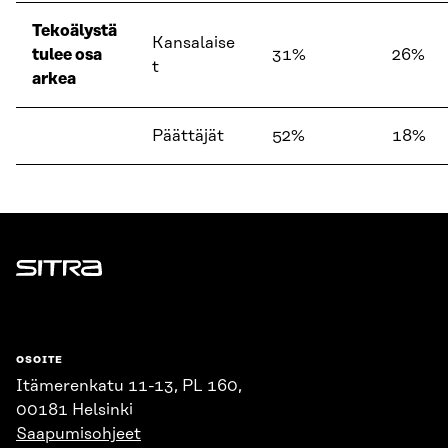
Tekoälystä
Kansalaise
tulee osa
31%
26%
t
arkea
Päättäjät
52%
18%
Sitra
OSOITE
Itämerenkatu 11-13, PL 160,
00181 Helsinki
Saapumisohjeet