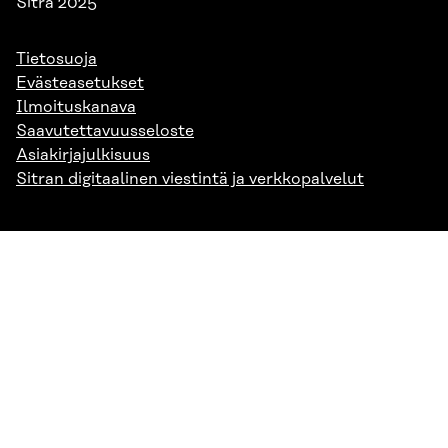
Sitra 2025
Tietosuoja
Evästeasetukset
Ilmoituskanava
Saavutettavuusseloste
Asiakirjajulkisuus
Sitran digitaalinen viestintä ja verkkopalvelut