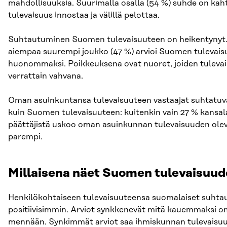
mahdollisuuksia. Suurimalla osalla (54 %) suhde on kahta
tulevaisuus innostaa ja välillä pelottaa.
Suhtautuminen Suomen tulevaisuuteen on heikentynyt
aiempaa suurempi joukko (47 %) arvioi Suomen tulevai
huonommaksi. Poikkeuksena ovat nuoret, joiden tulevai
verrattain vahvana.
Oman asuinkuntansa tulevaisuuteen vastaajat suhtatu
kuin Suomen tulevaisuuteen: kuitenkin vain 27 % kansala
päättäjistä uskoo oman asuinkunnan tulevaisuuden ole
parempi.
Millaisena näet Suomen tulevaisuud
Henkilökohtaiseen tulevaisuuteensa suomalaiset suhtau
positiivisimmin. Arviot synkkenevät mitä kauemmaksi o
mennään. Synkimmät arviot saa ihmiskunnan tulevaisuus