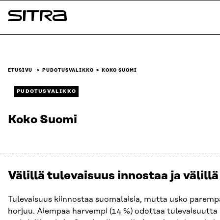
Siirry
suoraan
Sitra
sisältöön
↓
ETUSIVU
PUDOTUSVALIKKO
KOKO SUOMI
PUDOTUSVALIKKO
Koko Suomi
Välillä tulevaisuus innostaa ja välill
Tulevaisuus kiinnostaa suomalaisia, mutta usko paremp
horjuu. Aiempaa harvempi (14 %) odottaa tulevaisuutta i