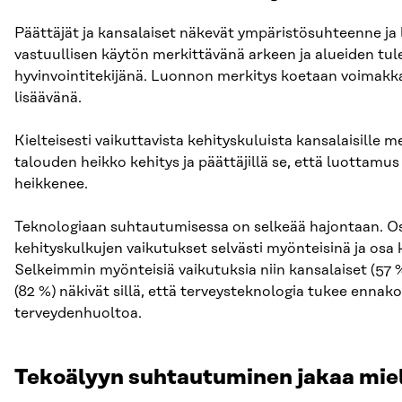
Päättäjät ja kansalaiset näkevät ympäristösuhteenne ja
vastuullisen käytön merkittävänä arkeen ja alueiden tul
hyvinvointitekijänä. Luonnon merkitys koetaan voimakka
lisäävänä.
Kielteisesti vaikuttavista kehityskuluista kansalaisille
talouden heikko kehitys ja päättäjillä se, että luottam
heikkenee.
Teknologiaan suhtautumisessa on selkeää hajontaan. Os
kehityskulkujen vaikutukset selvästi myönteisinä ja osa k
Selkeimmin myönteisiä vaikutuksia niin kansalaiset (57 %
(82 %) näkivät sillä, että terveysteknologia tukee ennako
terveydenhuoltoa.
Tekoälyyn suhtautuminen jakaa miel