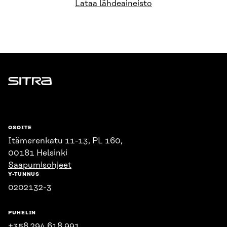
Lataa lähdeaineisto
Sitra
OSOITE
Itämerenkatu 11-13, PL 160,
00181 Helsinki
Saapumisohjeet
Y-TUNNUS
0202132-3
PUHELIN
+358 294 618 991