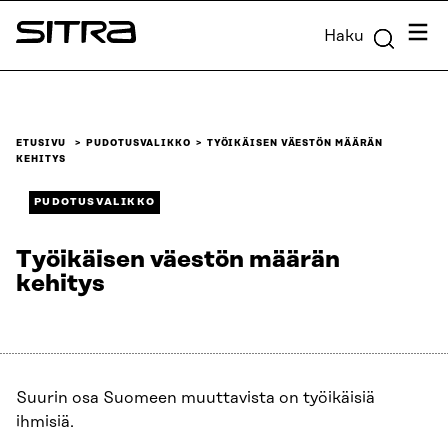
Siirry
Valik
Haku
suoraan
Sitra
sisältöön
↓
ETUSIVU
PUDOTUSVALIKKO
TYÖIKÄISEN VÄESTÖN MÄÄRÄN
KEHITYS
PUDOTUSVALIKKO
Työikäisen väestön määrän
kehitys
Suurin osa Suomeen muuttavista on työikäisiä
ihmisiä.