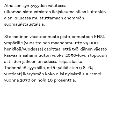
Alhaisen syntyvyyden vallitessa
ulkomaalaistaustaisten ikäjakauma alkaa kuitenkin
ajan kuluessa muistuttamaan enemmän
suomalaistaustaisia.
Stokastinen väestöennuste piste-ennusteen EN24
ympärille (vuosittainen maahanmuutto 24 000
henkilöä/vuodessa) osoittaa, että työikäinen väestö
kasvaa maahanmuuton vuoksi 2030-luvun loppuun
asti. Sen jälkeen on edessä reipas lasku.
Todennäköisyys sille, että työikäisten (18–64 -
vuotiaat) ikäryhmän koko olisi nykyistä suurempi
vuonna 2070 on noin 10 prosenttia.