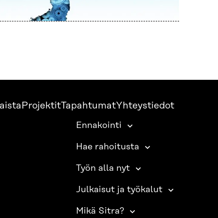
aista
Projektit
Tapahtumat
Yhteystiedot
Ennakointi
Hae rahoitusta
Työn alla nyt
Julkaisut ja työkalut
Mikä Sitra?