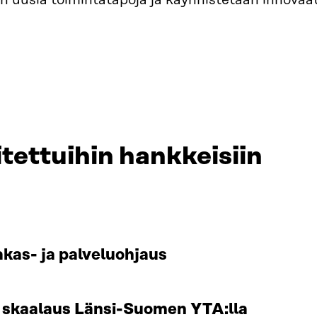
n uusia toimintatapoja ja käynnistetään innovaati
tettuihin hankkeisiin
akas- ja palveluohjaus
n skaalaus Länsi-Suomen YTA:lla