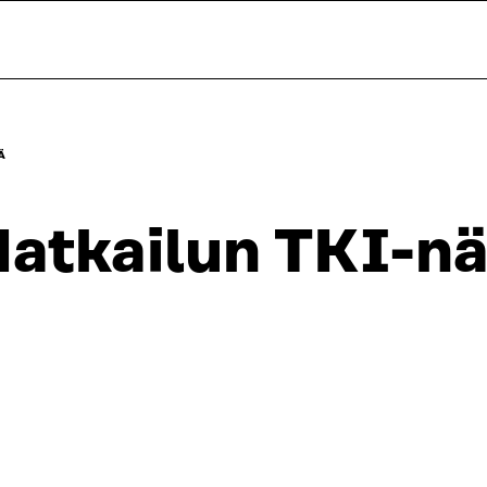
Ä
atkailun TKI-n