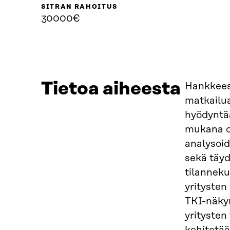
SITRAN RAHOITUS
30000€
Tietoa aiheesta
Hankkees
matkailua
hyödyntää
mukana ov
analysoid
sekä täyd
tilanneku
yritysten
TKI-näkym
yritysten