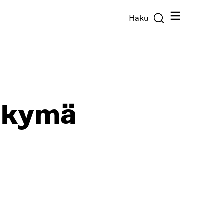
Valikko
Haku
äkymä