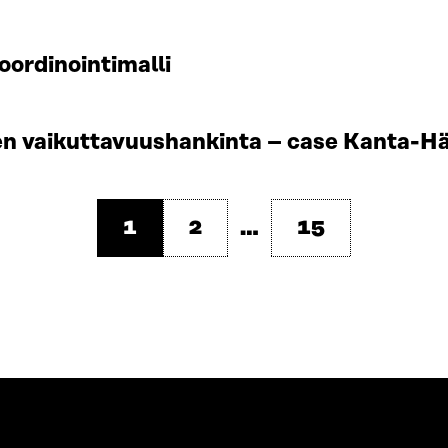
oordinointimalli
jen vaikuttavuushankinta – case Kanta-
1
2
15
…