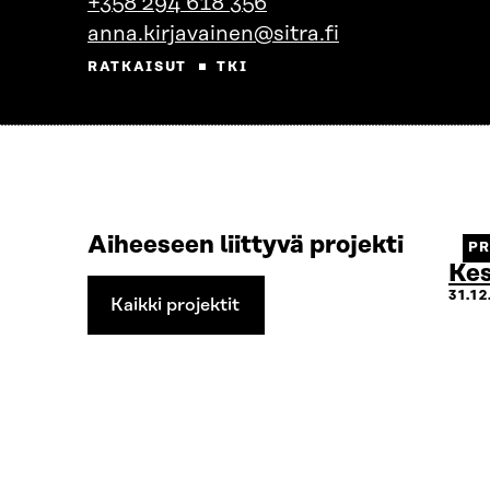
+358 294 618 356
anna.kirjavainen@sitra.fi
RATKAISUT
TKI
Aiheeseen liittyvä projekti
PR
Kes
31.1
Kaikki projektit
Kaikki
projektit