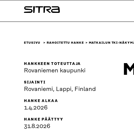
Siirry
Sitra
suoraan
sisältöön
↓
ETUSIVU
RAHOITETTU HANKE
MATKAILUN TKI-NÄKYM
M
HANKKEEN TOTEUTTAJA
Rovaniemen kaupunki
SIJAINTI
Rovaniemi, Lappi, Finland
HANKE ALKAA
1.4.2026
HANKE PÄÄTTYY
31.8.2026