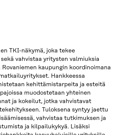
nen TKI-näkymä, joka tekee
sekä vahvistaa yritysten valmiuksia
ta. Rovaniemen kaupungin koordinoimana
 matkailuyritykset. Hankkeessa
nistetaan kehittämistarpeita ja esteitä
yöpajoissa muodostetaan yhteinen
at ja kokeilut, jotka vahvistavat
otekehitykseen. Tuloksena syntyy jaettu
lisäämisessä, vahvistaa tutkimuksen ja
tumista ja kilpailukykyä. Lisäksi