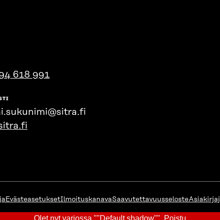
94 618 991
STI
i.sukunimi@sitra.fi
itra.fi
ja
Evästeasetukset
Ilmoituskanava
Saavutettavuusseloste
Asiakirja
Olet nyt varjossa ""Default shadow"".
Poistu