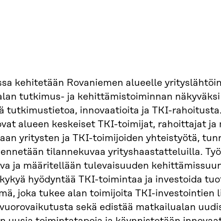
sa kehitetään Rovaniemen alueelle yrityslähtöi
lan tutkimus- ja kehittämistoiminnan näkyväksi 
 tutkimustietoa, innovaatioita ja TKI-rahoitus
at alueen keskeiset TKI-toimijat, rahoittajat ja
aan yritysten ja TKI-toimijoiden yhteistyötä, tun
ennetään tilannekuvaa yrityshaastatteluilla. T
va ja määritellään tulevaisuuden kehittämissuunn
 kykyä hyödyntää TKI-toimintaa ja investoida tu
ä, joka tukee alan toimijoita TKI-investointien 
 vuorovaikutusta sekä edistää matkailualan uudis