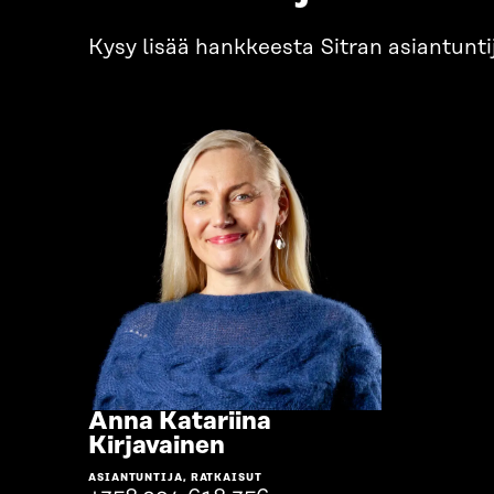
Kysy lisää hankkeesta Sitran asiantuntij
Anna Katariina
Siirry
Kirjavainen
henkilön
ASIANTUNTIJA, RATKAISUT
sivulle