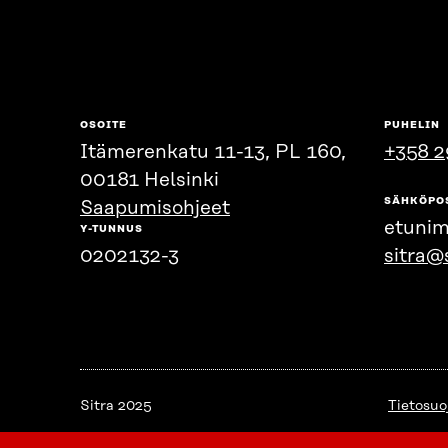
OSOITE
PUHELIN
Itämerenkatu 11-13, PL 160,
+358 2
00181 Helsinki
SÄHKÖPO
Saapumisohjeet
etunim
Y-TUNNUS
0202132-3
sitra@s
Sitra 2025
Tietosuo