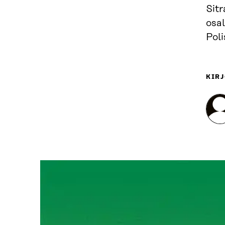
Sitr
osal
Poli
KIRJ