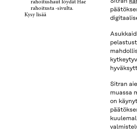
Sitran
ka
rahoitushaut löydät Hae
rahoitusta -sivulta.
päätöksen
Kysy lisää
digitaali
Asukkaide
pelastust
mahdollis
kytkeytyv
hyväksytt
Sitran a
muassa mi
on käynyt
päätöksen
kuulemall
valmistel