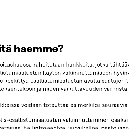
itä haemme?
itushaussa rahoitetaan hankkeita, jotka tähtääv
listumisalustan käytön vakiinnuttamiseen hyvinv
e keskittyä osallistumisalustan avulla saatujen 
töksentekoon ja niiden vaikuttavuuden varmista
keissa voidaan toteuttaa esimerkiksi seuraavia 
lis-osallistumisalustan vakiinnuttaminen osaksi
rategiaa, hallintosääntöä, vuosikelloa, päätöksen