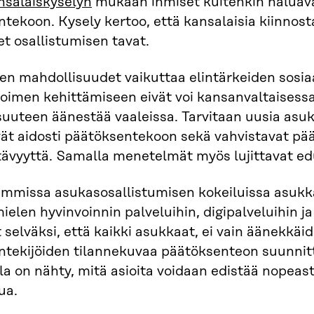
nsalaiskyselyn
mukaan ihmiset kuitenkin haluava
tekoon. Kysely kertoo, että kansalaisia kiinnosta
set osallistumisen tavat.
n mahdollisuudet vaikuttaa elintärkeiden sosiaa
oimen kehittämiseen eivät voi kansanvaltaisessa
uuteen äänestää vaaleissa. Tarvitaan uusia asuk
ät aidosti päätöksentekoon sekä vahvistavat pää
ävyyttä. Samalla menetelmät myös lujittavat ed
iemmissa asukasosallistumisen kokeiluissa asuk
elen hyvinvoinnin palveluihin, digipalveluihin j
 selväksi, että kaikki asukkaat, ei vain äänekkäid
tekijöiden tilannekuvaa päätöksenteon suunnitt
a on nähty, mitä asioita voidaan edistää nopeasti 
ua.