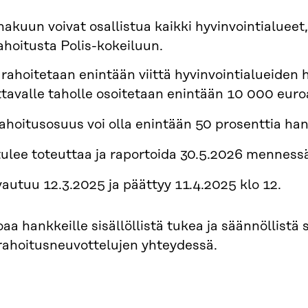
akuun voivat osallistua kaikki hyvinvointialueet
rahoitusta Polis-kokeiluun.
rahoitetaan enintään viittä hyvinvointialueiden h
ttavalle taholle osoitetaan enintään 10 000 euro
rahoitusosuus voi olla enintään 50 prosenttia h
ulee toteuttaa ja raportoida 30.5.2026 menness
autuu 12.3.2025 ja päättyy 11.4.2025 klo 12.
joaa hankkeille sisällöllistä tukea ja säännöllist
rahoitusneuvottelujen yhteydessä.