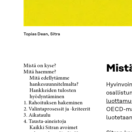
Topias Dean, Sitra
Mist
Mistä on kyse?
Mitä haemme?
Mitä edellytämme
Hyvinvoin
hankesuunnitelmalta?
Hankkeiden tulosten
osallistu
hyödyntäminen
luottamu
1. Rahoituksen hakeminen
OECD-maid
2. Valintaprosessit ja -kriteerit
3. Aikataulu
luotetaan
4. Tausta-aineistoja
Kaikki Sitran avoimet