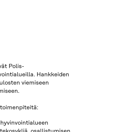
ät Polis-
ointialueilla. Hankkeiden
tulosten viemiseen
miseen.
toimenpiteitä:
 hyvinvointialueen
tekosykliä, osallistumisen