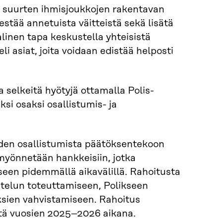
a suurten ihmisjoukkojen rakentavan
estää annetuista väitteistä sekä lisätä
linen tapa keskustella yhteisistä
li asiat, joita voidaan edistää helposti
a selkeitä hyötyjä ottamalla Polis-
si osaksi osallistumis- ja
iden osallistumista päätöksentekoon
 myönnetään hankkeisiin, jotka
seen pidemmällä aikavälillä. Rahoitusta
stelun toteuttamiseen, Polikseen
yksien vahvistamiseen. Rahoitus
stä vuosien 2025–2026 aikana.