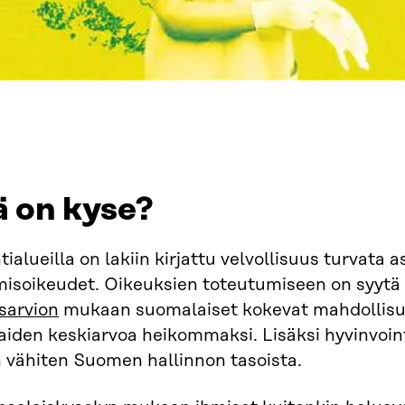
ä on kyse?
tialueilla on lakiin kirjattu velvollisuus turvata 
misoikeudet. Oikeuksien toteutumiseen on syytä
sarvion
mukaan suomalaiset kokevat mahdollisuu
en keskiarvoa heikommaksi. Lisäksi hyvinvointial
 vähiten Suomen hallinnon tasoista.