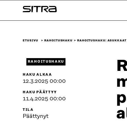
Siirry
Sitra
suoraan
sisältöön
↓
ETUSIVU
RAHOITUSHAKU
RAHOITUSHAKU: ASUKKAAT
R
RAHOITUSHAKU
HAKU ALKAA
m
12.3.2025 00:00
p
HAKU PÄÄTTYY
11.4.2025 00:00
a
TILA
Päättynyt