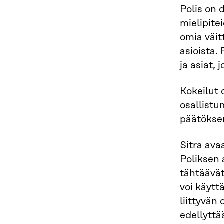
Polis on
d
mielipite
omia väit
asioista.
ja asiat, 
Kokeilut 
osallistu
päätökse
Sitra av
Poliksen 
tähtäävät
voi käytt
liittyvän
edellyttä