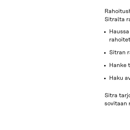
Rahoitush
Sitralta 
Haussa 
rahoite
Sitran 
Hanke t
Haku av
Sitra tar
sovitaan 