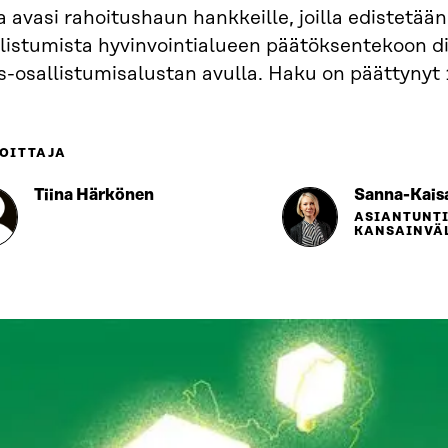
a avasi rahoitushaun hankkeille, joilla edistetää
listumista hyvinvointialueen päätöksentekoon di
s-osallistumisalustan avulla. Haku on päättynyt 
OITTAJA
Tiina Härkönen
Sanna-Kaisa
ASIANTUNTI
KANSAINVÄL