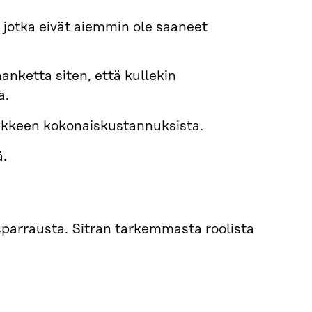
, jotka eivät aiemmin ole saaneet
anketta siten, että kullekin
a.
ankkeen kokonaiskustannuksista.
ä.
ä sparrausta. Sitran tarkemmasta roolista