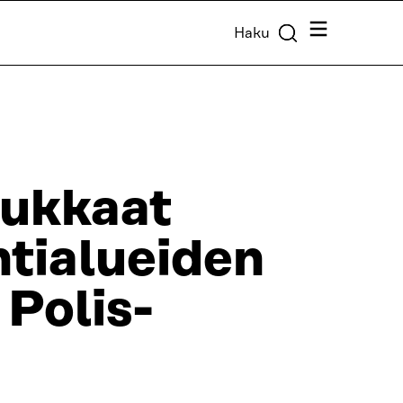
Valikko
Haku
sukkaat
tialueiden
Polis-