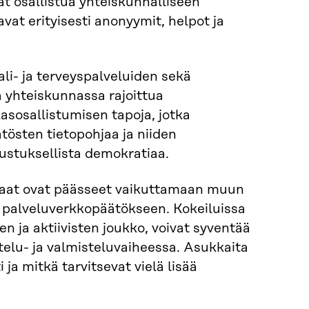
t osallistua yhteiskunnalliseen
vat erityisesti anonyymit, helpot ja
li- ja terveyspalveluiden sekä
 yhteiskunnassa rajoittua
asosallistumisen tapoja, jotka
tösten tietopohjaa ja niiden
ustuksellista demokratiaa.
kaat ovat päässeet vaikuttamaan muun
a palveluverkkopäätökseen. Kokeiluissa
en ja aktiivisten joukko, voivat syventää
elu- ja valmisteluvaiheessa. Asukkaita
ja mitkä tarvitsevat vielä lisää