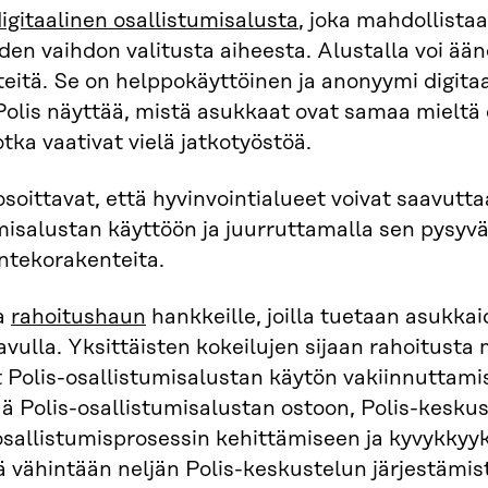
igitaalinen osallistumisalusta
, joka mahdollista
iden vaihdon valitusta aiheesta. Alustalla voi ään
teitä. Se on helppokäyttöinen ja anonyymi digitaa
 Polis näyttää, mistä asukkaat ovat samaa mieltä e
jotka vaativat vielä jatkotyöstöä.
osoittavat, että hyvinvointialueet voivat saavutta
misalustan käyttöön ja juurruttamalla sen pysyväk
ntekorakenteita.
aa
rahoitushaun
hankkeille, joilla tuetaan asukka
avulla. Yksittäisten kokeilujen sijaan rahoitusta
 Polis-osallistumisalustan käytön vakiinnuttami
ää Polis-osallistumisalustan ostoon, Polis-kesku
 osallistumisprosessin kehittämiseen ja kyvykky
ä vähintään neljän Polis-keskustelun järjestämi