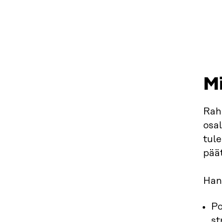
M
Raho
osal
tule
pää
Hank
Po
st