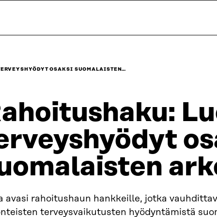
TERVEYSHYÖDYT OSAKSI SUOMALAISTEN…
ahoitushaku: L
erveyshyödyt os
uomalaisten ark
a avasi rahoitushaun hankkeille, jotka vauhditta
nteisten terveysvaikutusten hyödyntämistä suo