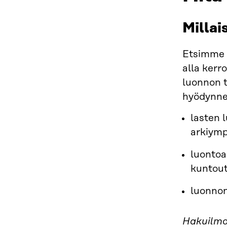
Milla
Etsimme r
alla kerr
luonnon t
hyödynne
lasten 
arkiymp
luontoa
kuntout
luonnon
Hakuilmoi