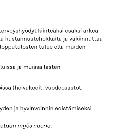
terveyshyödyt kiinteäksi osaksi arkea
olla kustannustehokkaita ja vakiinnuttaa
 lopputulosten tulee olla muiden
luissa ja muissa lasten
issä (hoivakodit, vuodeosastot,
yden ja hyvinvoinnin edistämiseksi.
tetaan myös nuoria.