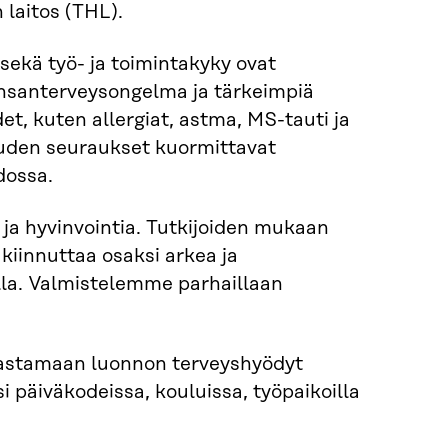
laitos (THL).
sekä työ- ja toimintakyky ovat
ansanterveysongelma ja tärkeimpiä
t, kuten allergiat, astma, MS-tauti ja
muuden seuraukset kuormittavat
dossa.
ä ja hyvinvointia. Tutkijoiden mukaan
kiinnuttaa osaksi arkea ja
la. Valmistelemme parhaillaan
ljastamaan luonnon terveyshyödyt
i päiväkodeissa, kouluissa, työpaikoilla