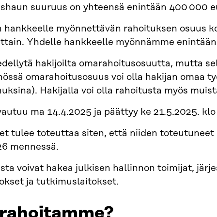
shaun suuruus on yhteensä enintään 400 000 e
n hankkeelle myönnettävän rahoituksen osuus k
ttain. Yhdelle hankkeelle myönnämme enintään
ellytä hakijoilta omarahoitusosuutta, mutta sel
össä omarahoitusosuus voi olla hakijan omaa työ
uksina). Hakijalla voi olla rahoitusta myös muist
autuu ma 14.4.2025 ja päättyy ke 21.5.2025. klo
t tulee toteuttaa siten, että niiden toteutuneet
26 mennessä.
ta voivat hakea julkisen hallinnon toimijat, järje
tokset ja tutkimuslaitokset.
 rahoitamme?