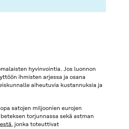
omalaisten hyvinvointia. Jos luonnon
äyttöön ihmisten arjessa ja osana
eiskunnalle aiheutuvia kustannuksia ja
opa satojen miljoonien eurojen
abeteksen torjunnassa sekä astman
sestä
, jonka toteuttivat