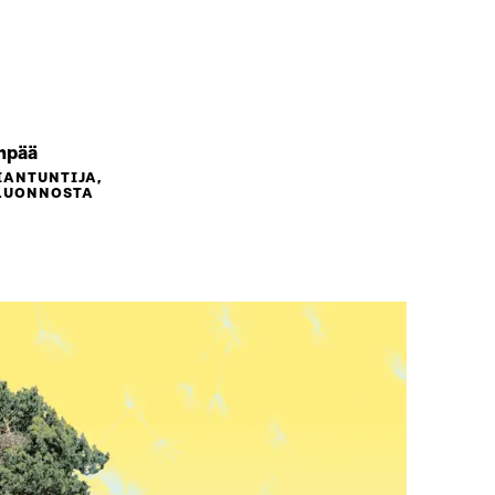
npää
IANTUNTIJA,
 LUONNOSTA