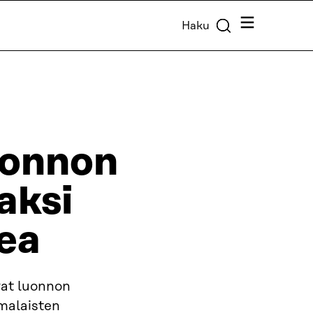
Valikko
Haku
uonnon
aksi
ea
vat luonnon
malaisten