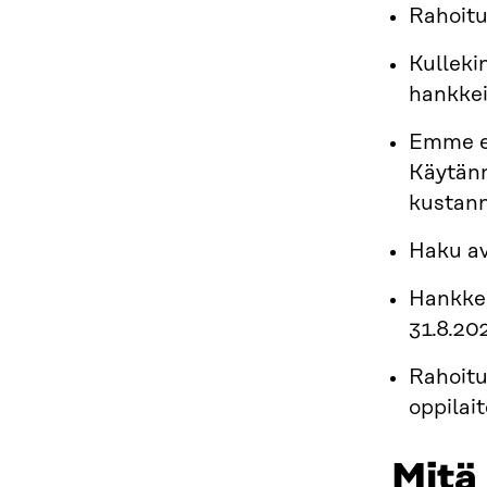
Rahoitu
Kulleki
hankkei
Emme ed
Käytänn
kustann
Haku av
Hankkee
31.8.20
Rahoitus
oppilai
Mitä