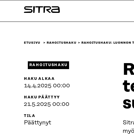
Siirry
Sitra
suoraan
sisältöön
↓
ETUSIVU
RAHOITUSHAKU
RAHOITUSHAKU: LUONNON 
R
RAHOITUSHAKU
HAKU ALKAA
t
14.4.2025 00:00
s
HAKU PÄÄTTYY
21.5.2025 00:00
TILA
Päättynyt
Sitr
myö