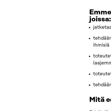
Emme k
joissa:
jatketa
tehdään
ihmisiä
toteutet
laajemm
toteute
tehdään
Mitä 