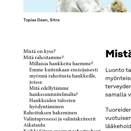
Topias Dean, Sitra
Mist
Mistä on kyse?
Mitä rahoitamme?
Millaisia hankkeita haemme?
Luonto ta
Emme kuitenkaan ensisijaisesti
myönnä rahoitusta hankkeille,
myönteise
joissa:
terveyden
Mitä edellytämme
samalla v
hankesuunnitelmalta?
Hankkeiden tulosten
hyödyntäminen
Tuoreiden
Rahoituksen hakeminen
vuotuise
Valintaprosessi ja valintakriteerit
Aikataulu
lääkehoid