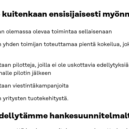
uitenkaan ensisijaisesti myönnä
an olemassa olevaa toimintaa sellaisenaan
 yhden toimijan toteuttamaa pientä kokeilua, jo
aan pilotteja, joilla ei ole uskottavia edellytyksi
alle pilotin jälkeen
taan viestintäkampanjoita
 yritysten tuotekehitystä.
edellytämme hankesuunnitelmal