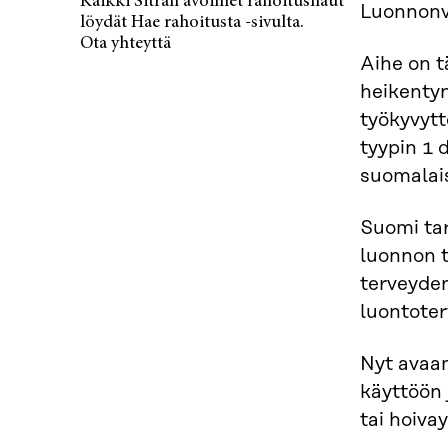
Kaikki Sitran avoimet rahoitushaut
Luonnonva
löydät Hae rahoitusta -sivulta.
Ota yhteyttä
Aihe on t
heikentyn
työkyvytt
tyypin 1 
suomalais
Suomi tar
luonnon t
terveyde
luontote
Nyt avaam
käyttöön 
tai hoiva