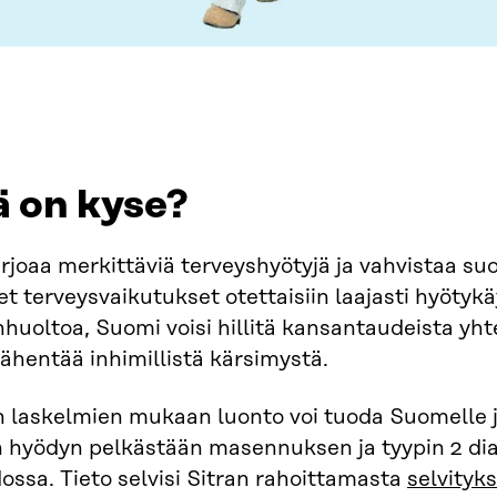
ä on kyse?
rjoaa merkittäviä terveyshyötyjä ja vahvistaa su
t terveysvaikutukset otettaisiin laajasti hyötyk
huoltoa, Suomi voisi hillitä kansantaudeista yht
ähentää inhimillistä kärsimystä.
 laskelmien mukaan luonto voi tuoda Suomelle j
n hyödyn pelkästään masennuksen ja tyypin 2 di
ossa. Tieto selvisi Sitran rahoittamasta
selvityk