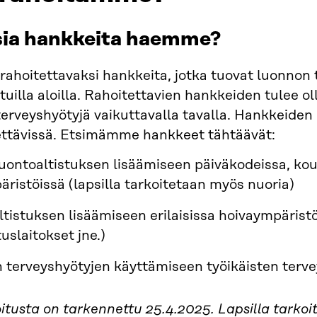
isia hankkeita haemme?
ahoitettavaksi hankkeita, jotka tuovat luonnon 
otuilla aloilla. Rahoitettavien hankkeiden tulee 
erveyshyötyjä vaikuttavalla tavalla. Hankkeiden
ttävissä. Etsimämme hankkeet tähtäävät:
luontoaltistuksen lisäämiseen päiväkodeissa, kou
äristöissä (lapsilla tarkoitetaan myös nuoria)
ltistuksen lisäämiseen erilaisissa hoivaympäristö
uslaitokset jne.)
 terveyshyötyjen käyttämiseen työikäisten terve
tusta on tarkennettu 25.4.2025. Lapsilla tarkoi