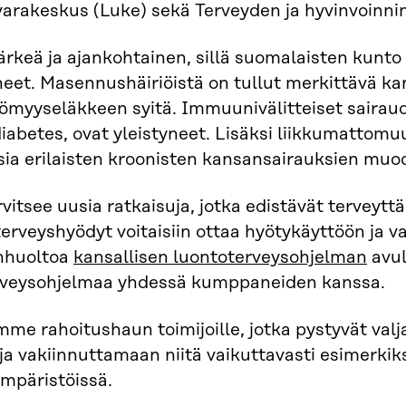
rakeskus (Luke) sekä Terveyden ja hyvinvoinnin 
ärkeä ja ajankohtainen, sillä suomalaisten kunto 
eet. Masennushäiriöistä on tullut merkittävä k
ömyyseläkkeen syitä. Immuunivälitteiset sairaude
diabetes, ovat yleistyneet. Lisäksi liikkumatto
ia erilaisten kroonisten kansansairauksien muo
vitsee uusia ratkaisuja, jotka edistävät terveytt
erveyshyödyt voitaisiin ottaa hyötykäyttöön ja va
nhuoltoa
kansallisen luontoterveysohjelman
avul
rveysohjelmaa yhdessä kumppaneiden kanssa.
me rahoitushaun toimijoille, jotka pystyvät va
ja vakiinnuttamaan niitä vaikuttavasti esimerkiks
ympäristöissä.