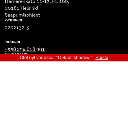
Itämerenkatu 11-13, PL 160,
00181 Helsinki
Saapumisohjeet
Y-TUNNUS
0202132-3
PUHELIN
+358 294 618 991
SÄHKÖPOSTI
Olet nyt varjossa ""Default shadow"".
Poistu
etunimi.sukunimi@sitra.fi
sitra@sitra.fi
SITRA SOSIAALISESSA MEDIASSA
LinkedIn
Instagram
YouTube