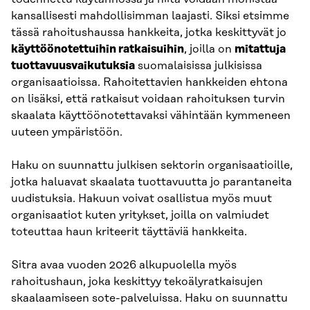
kansallisesti mahdollisimman laajasti. Siksi etsimme
tässä rahoitushaussa hankkeita, jotka keskittyvät jo
käyttöönotettuihin ratkaisuihin
, joilla on
mitattuja
tuottavuusvaikutuksia
suomalaisissa julkisissa
organisaatioissa. Rahoitettavien hankkeiden ehtona
on lisäksi, että ratkaisut voidaan rahoituksen turvin
skaalata käyttöönotettavaksi vähintään kymmeneen
uuteen ympäristöön.
Haku on suunnattu julkisen sektorin organisaatioille,
jotka haluavat skaalata tuottavuutta jo parantaneita
uudistuksia. Hakuun voivat osallistua myös muut
organisaatiot kuten yritykset, joilla on valmiudet
toteuttaa haun kriteerit täyttäviä hankkeita.
Sitra avaa vuoden 2026 alkupuolella myös
rahoitushaun, joka keskittyy tekoälyratkaisujen
skaalaamiseen sote-palveluissa. Haku on suunnattu