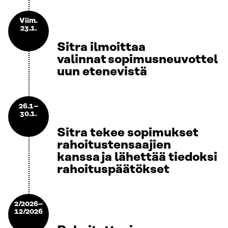
Viim.
23.1.
Sitra ilmoittaa
valinnat sopimusneuvottel
uun etenevistä
26.1–
30.1.
Sitra tekee sopimukset
rahoitustensaajien
kanssa ja lähettää tiedoksi
rahoituspäätökset
2/2026–
12/2026