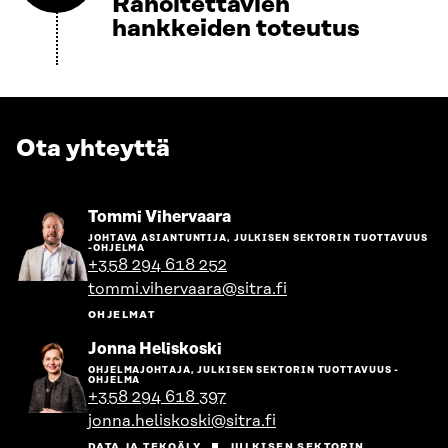
Rahoitettavien
hankkeiden toteutus
Ota yhteyttä
Siirry
Tommi Vihervaara
henkilön
JOHTAVA ASIANTUNTIJA, JULKISEN SEKTORIN TUOTTAVUUS
sivulle
-OHJELMA
+358 294 618 252
tommi.vihervaara@sitra.fi
OHJELMAT
Siirry
Jonna Heliskoski
henkilön
OHJELMAJOHTAJA, JULKISEN SEKTORIN TUOTTAVUUS -
sivulle
OHJELMA
+358 294 618 397
jonna.heliskoski@sitra.fi
DATA JA TEKOÄLY
JULKISEN SEKTORIN