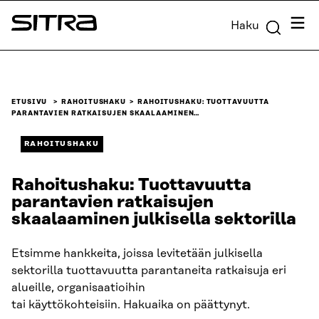
Siirry
Valik
Haku
suoraan
Sitra
sisältöön
↓
ETUSIVU
RAHOITUSHAKU
RAHOITUSHAKU: TUOTTAVUUTTA
PARANTAVIEN RATKAISUJEN SKAALAAMINEN…
RAHOITUSHAKU
Rahoitushaku: Tuottavuutta
parantavien ratkaisujen
skaalaaminen julkisella sektorilla
Etsimme hankkeita, joissa levitetään julkisella
sektorilla tuottavuutta parantaneita ratkaisuja eri
alueille, organisaatioihin
tai käyttökohteisiin. Hakuaika on päättynyt.