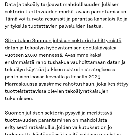
Data ja tekoäly tarjoavat mahdollisuuden julkisen
sektorin tuottavuuden merkittävään parantumiseen.
Tämä voi turvata resurssit ja parantaa kansalaisille ja
yrityksille tuotettavien palveluiden laatua.
Sitra tukee Suomen julkisen sektorin kehittymistä
datan ja tekoälyn hyödyntämisen edelläkävijäksi
vuoteen 2030 mennessä. Avasimme kaksi
ensimmäistä rahoitushakua vauhdittamaan datan ja
tekoälyn käyttöä julkisen sektorin strategisessa
päätöksenteossa
keväällä
ja
kesällä
2025.
Marraskuussa avasimme
rahoitushaun
, joka keskittyy
tuotteistettavissa olevien tekoälyratkaisujen
tukemiseen.
Suomen julkisen sektorin pysyvä ja merkittävä
tuottavuuden parantaminen on mahdollista
erityisesti ratkaisuilla, joiden vaikutukset on jo
todennettu käytännössä ja niitä voidaan monistaa