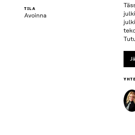
Täs
TILA
julk
Avoinna
jul
teko
Tutu
J
YHT