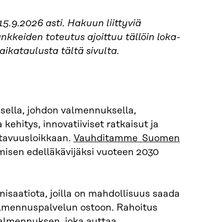
.9.2026 asti. Hakuun liittyviä
nkkeiden toteutus ajoittuu tällöin loka-
ikataulusta tältä sivulta.
ksella, johdon valmennuksella,
kehitys, innovatiiviset ratkaisut ja
ttavuusloikkaan.
Vauhditamme Suomen
misen edelläkävijäksi vuoteen 2030
ganisaatiota, joilla on mahdollisuus saada
almennuspalvelun ostoon. Rahoitus
valmennuksen, joka auttaa