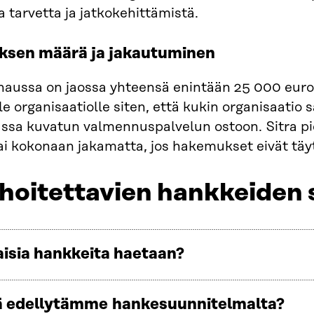
 tarvetta ja jatkokehittämistä.
ksen määrä ja jakautuminen
aussa on jaossa yhteensä enintään 25 000 euro
lle organisaatiolle siten, että kukin organisaati
ssa kuvatun valmennuspalvelun ostoon. Sitra pi
tai kokonaan jakamatta, jos hakemukset eivät täy
ahoitettavien hankkeiden 
laisia hankkeita haetaan?
tä edellytämme hankesuunnitelmalta?