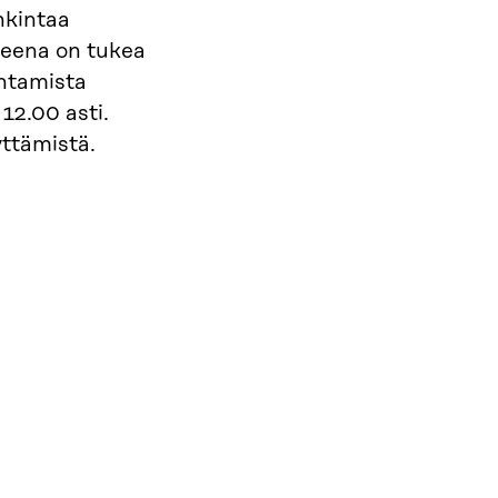
nkintaa
tteena on tukea
antamista
12.00 asti.
yttämistä.