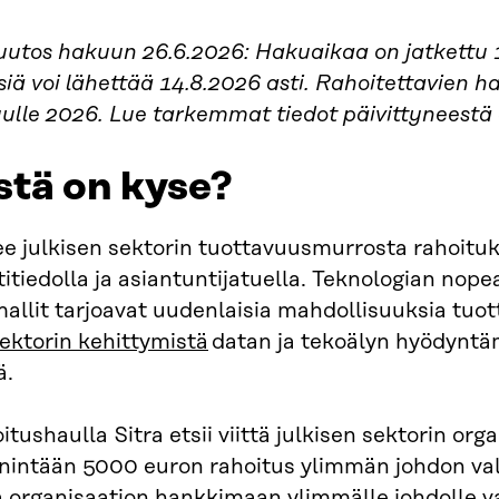
tos hakuun 26.6.2026: Hakuaikaa on jatkettu 15
ä voi lähettää 14.8.2026 asti. Rahoitettavien ha
lle 2026. Lue tarkemmat tiedot päivittyneestä a
stä on kyse?
ee julkisen sektorin tuottavuusmurrosta rahoitu
itiedolla ja asiantuntijatuella. Teknologian nopea 
allit tarjoavat uudenlaisia mahdollisuuksia tuo
sektorin kehittymistä
datan ja tekoälyn hyödyntä
ä.
oitushaulla Sitra etsii viittä julkisen sektorin or
 enintään 5000 euron rahoitus ylimmän johdon v
a organisaation hankkimaan ylimmälle johdolle 