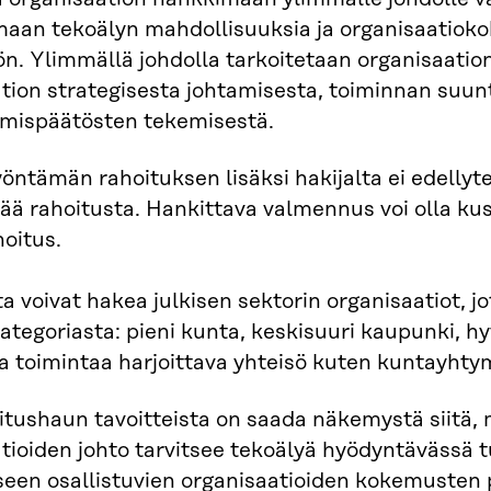
aan tekoälyn mahdollisuuksia ja organisaatiokoh
n. Ylimmällä johdolla tarkoitetaan organisaation 
tion strategisesta johtamisesta, toiminnan suun
ämispäätösten tekemisestä.
öntämän rahoituksen lisäksi hakijalta ei edelly
 rahoitusta. Hankittava valmennus voi olla ku
hoitus.
a voivat hakea julkisen sektorin organisaatiot, j
kategoriasta: pieni kunta, keskisuuri kaupunki, h
ta toimintaa harjoittava yhteisö kuten kuntayhty
itushaun tavoitteista on saada näkemystä siitä, m
tioiden johto tarvitsee tekoälyä hyödyntävässä 
een osallistuvien organisaatioiden kokemusten 