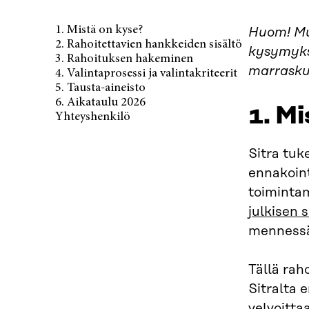
1. Mistä on kyse?
Huom! Muu
2. Rahoitettavien hankkeiden sisältö
kysymyksi
3. Rahoituksen hakeminen
marraskuu
4. Valintaprosessi ja valintakriteerit
5. Tausta-aineisto
6. Aikataulu 2026
1. Mi
Yhteyshenkilö
Sitra tuk
ennakoint
toimintam
julkisen 
menness
Tällä rah
Sitralta
velvoitta