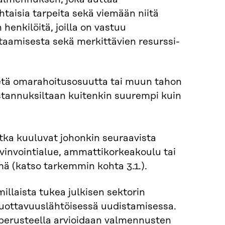
taisia tarpeita sekä viemään niitä
henkilöitä, joilla on vastuu
taamisesta sekä merkittävien resurssi-
tetä omarahoitusosuutta tai muun tahon
stannuksiltaan kuitenkin suurempi kuin
otka kuuluvat johonkin seuraavista
yvinvointialue, ammattikorkeakoulu tai
mä (katso tarkemmin kohta 3.1.).
illaista tukea julkisen sektorin
tuottavuuslähtöisessä uudistamisessa.
perusteella arvioidaan valmennusten