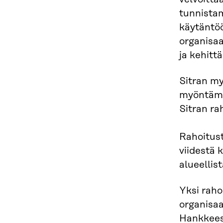
tunnistam
käytäntöö
organisaa
ja kehitt
Sitran my
myöntämää
Sitran ra
Rahoitust
viidestä 
alueellis
Yksi raho
organisaa
Hankkees