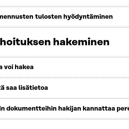
lmennusten tulosten hyödyntäminen
ahoituksen hakeminen
a voi hakea
tä saa lisätietoa
hin dokumentteihin hakijan kannattaa pe