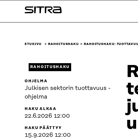
Siirry
Sitra
suoraan
sisältöön
↓
ETUSIVU
RAHOITUSHAKU
RAHOITUSHAKU: TUOTTAVUU
R
RAHOITUSHAKU
OHJELMA
t
Julkisen sektorin tuottavuus -
ohjelma
j
HAKU ALKAA
22.6.2026 12:00
u
HAKU PÄÄTTYY
15.9.2026 12:00