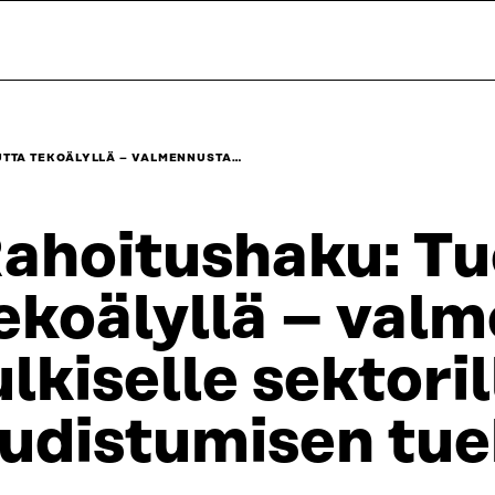
TTA TEKOÄLYLLÄ – VALMENNUSTA…
ahoitushaku: Tu
ekoälyllä – val
ulkiselle sektoril
udistumisen tue