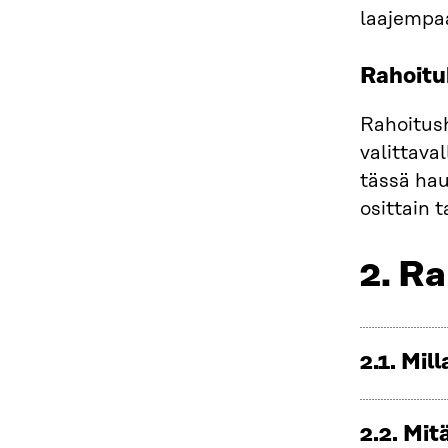
laajempaa
Rahoitu
Rahoitush
valittava
tässä hau
osittain 
2. R
2.1. Mil
2.2. Mi