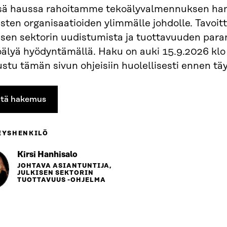
sä haussa rahoitamme tekoälyvalmennuksen ha
isten organisaatioiden ylimmälle johdolle. Tavoi
kisen sektorin uudistumista ja tuottavuuden par
älyä hyödyntämällä. Haku on auki 15.9.2026 klo 
stu tämän sivun ohjeisiin huolellisesti ennen tä
ätä hakemus
EYSHENKILÖ
Kirsi Hanhisalo
JOHTAVA ASIANTUNTIJA,
JULKISEN SEKTORIN
TUOTTAVUUS -OHJELMA