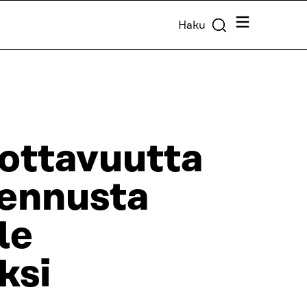
Valikko
Haku
ottavuutta
mennusta
le
ksi