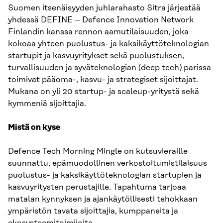
Suomen itsenäisyyden juhlarahasto Sitra järjestää
yhdessä DEFINE – Defence Innovation Network
Finlandin kanssa rennon aamutilaisuuden, joka
kokoaa yhteen puolustus- ja kaksikäyttöteknologian
startupit ja kasvuyritykset sekä puolustuksen,
turvallisuuden ja syväteknologian (deep tech) parissa
toimivat pääoma-, kasvu- ja strategiset sijoittajat.
Mukana on yli 20 startup- ja scaleup-yritystä sekä
kymmeniä sijoittajia.
Mistä on kyse
Defence Tech Morning Mingle on kutsuvieraille
suunnattu, epämuodollinen verkostoitumistilaisuus
puolustus- ja kaksikäyttöteknologian startupien ja
kasvuyritysten perustajille. Tapahtuma tarjoaa
matalan kynnyksen ja ajankäytöllisesti tehokkaan
ympäristön tavata sijoittajia, kumppaneita ja