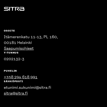
Sitra
OSOITE
Itämerenkatu 11-13, PL 160,
00181 Helsinki
Saapumisohjeet
Y-TUNNUS
0202132-3
PUHELIN
+358 294 618 991
SÄHKÖPOSTI
etunimi.sukunimi@sitra.fi
sitra@sitra.fi