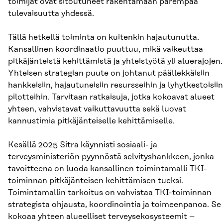
toimijat ovat sitoutuneet rakentamaan parempaa
tulevaisuutta yhdessä.
Tällä hetkellä toiminta on kuitenkin hajautunutta.
Kansallinen koordinaatio puuttuu, mikä vaikeuttaa
pitkäjänteistä kehittämistä ja yhteistyötä yli aluerajojen.
Yhteisen strategian puute on johtanut päällekkäisiin
hankkeisiin, hajautuneisiin resursseihin ja lyhytkestoisiin
pilotteihin. Tarvitaan ratkaisuja, jotka kokoavat alueet
yhteen, vahvistavat vaikuttavuutta sekä luovat
kannustimia pitkäjänteiselle kehittämiselle.
Kesällä 2025 Sitra käynnisti sosiaali- ja
terveysministeriön pyynnöstä selvityshankkeen, jonka
tavoitteena on luoda kansallinen toimintamalli TKI-
toiminnan pitkäjänteisen kehittämisen tueksi.
Toimintamallin tarkoitus on vahvistaa TKI-toiminnan
strategista ohjausta, koordinointia ja toimeenpanoa. Se
kokoaa yhteen alueelliset terveysekosysteemit –