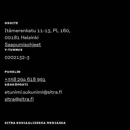
OSOITE
Itämerenkatu 11-13, PL 160,
00181 Helsinki
Saapumisohjeet
Y-TUNNUS
0202132-3
PUHELIN
+358 294 618 991
SÄHKÖPOSTI
etunimi.sukunimi@sitra.fi
sitra@sitra.fi
SITRA SOSIAALISESSA MEDIASSA