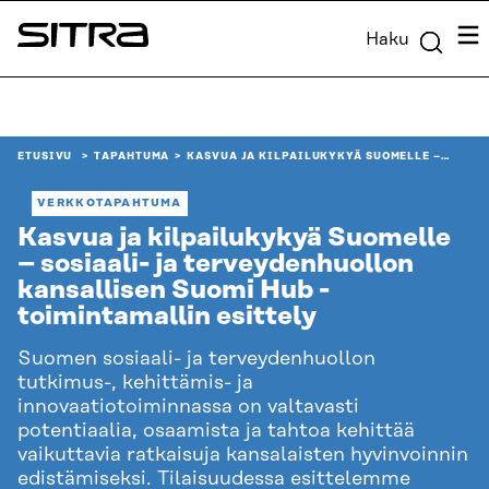
Siirry
Vali
Haku
suoraan
Sitra
sisältöön
↓
ETUSIVU
TAPAHTUMA
KASVUA JA KILPAILUKYKYÄ SUOMELLE –…
VERKKOTAPAHTUMA
Kasvua ja kilpailukykyä Suomelle
– sosiaali- ja terveydenhuollon
kansallisen Suomi Hub -
toimintamallin esittely
Suomen sosiaali- ja terveydenhuollon
tutkimus-, kehittämis- ja
innovaatiotoiminnassa on valtavasti
potentiaalia, osaamista ja tahtoa kehittää
vaikuttavia ratkaisuja kansalaisten hyvinvoinnin
edistämiseksi. Tilaisuudessa esittelemme