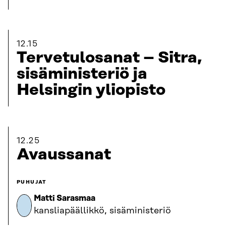
12.15
Tervetulosanat – Sitra,
sisäministeriö ja
Helsingin yliopisto
12.25
Avaussanat
PUHUJAT
Matti Sarasmaa
kansliapäällikkö, sisäministeriö