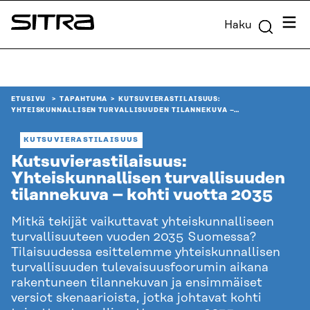
Siirry
Valik
Haku
suoraan
Sitra
sisältöön
↓
ETUSIVU
TAPAHTUMA
KUTSUVIERASTILAISUUS:
YHTEISKUNNALLISEN TURVALLISUUDEN TILANNEKUVA –…
KUTSUVIERASTILAISUUS
Kutsuvierastilaisuus:
Yhteiskunnallisen turvallisuuden
tilannekuva – kohti vuotta 2035
Mitkä tekijät vaikuttavat yhteiskunnalliseen
turvallisuuteen vuoden 2035 Suomessa?
Tilaisuudessa esittelemme yhteiskunnallisen
turvallisuuden tulevaisuusfoorumin aikana
rakentuneen tilannekuvan ja ensimmäiset
versiot skenaarioista, jotka johtavat kohti