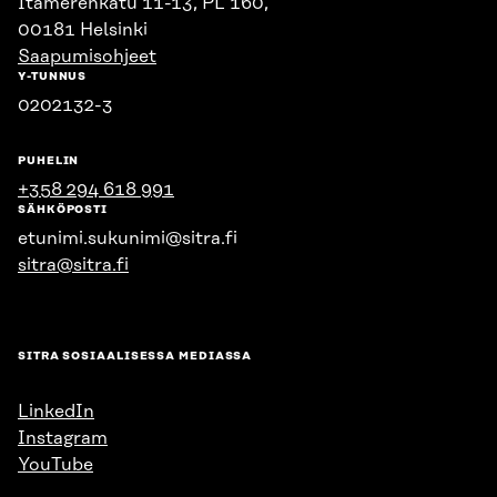
Itämerenkatu 11-13, PL 160,
00181 Helsinki
Saapumisohjeet
Y-TUNNUS
0202132-3
PUHELIN
+358 294 618 991
SÄHKÖPOSTI
etunimi.sukunimi@sitra.fi
sitra@sitra.fi
SITRA SOSIAALISESSA MEDIASSA
LinkedIn
Instagram
YouTube