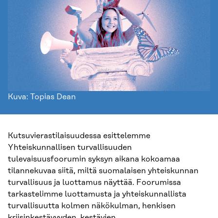
Kuva: Topias Dean
Kutsuvierastilaisuudessa esittelemme
Yhteiskunnallisen turvallisuuden
tulevaisuusfoorumin syksyn aikana kokoamaa
tilannekuvaa siitä, miltä suomalaisen yhteiskunnan
turvallisuus ja luottamus näyttää. Foorumissa
tarkastelimme luottamusta ja yhteiskunnallista
turvallisuutta kolmen näkökulman, henkisen
kriisinkestävyyden, kestävien