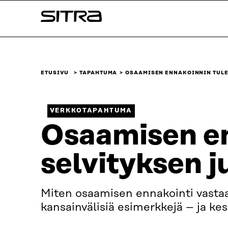
Siirry
Sitra
suoraan
sisältöön
↓
ETUSIVU
TAPAHTUMA
OSAAMISEN ENNAKOINNIN TULE
VERKKOTAPAHTUMA
Osaamisen en
selvityksen j
Miten osaamisen ennakointi vastaa
kansainvälisiä esimerkkejä – ja ke