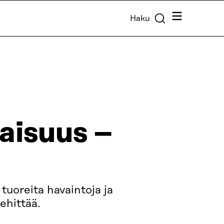
Valikko
Haku
aisuus –
uoreita havaintoja ja
ehittää.