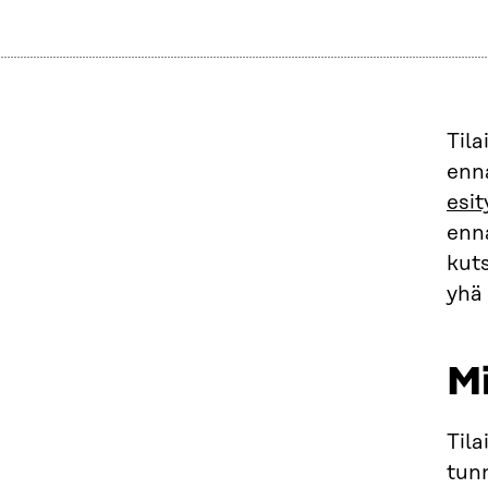
Tila
enn
esit
enn
kuts
yhä
Mi
Tila
tunn