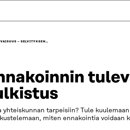
VAISUUS – SELVITYKSEN…
nakoinnin tulev
ulkistus
 yhteiskunnan tarpeisiin? Tule kuulemaan t
skustelemaan, miten ennakointia voidaan k