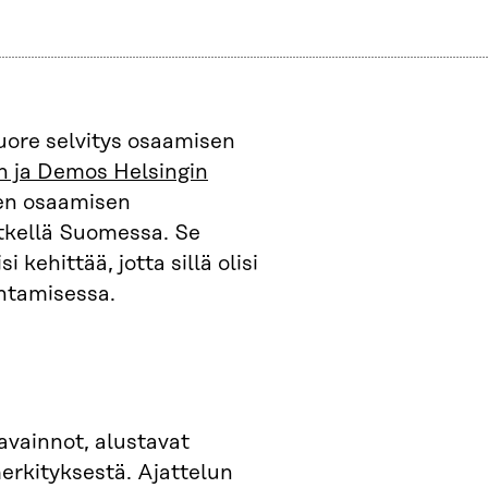
tuore selvitys osaamisen
an ja Demos Helsingin
ten osaamisen
etkellä Suomessa. Se
kehittää, jotta sillä olisi
ntamisessa.
avainnot, alustavat
erkityksestä. Ajattelun