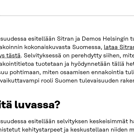
isuudessa esitellään Sitran ja Demos Helsingin 
akoinnin kokonaiskuvasta Suomessa,
lataa Sitr
ys tästä
. Selvityksessä on perehdytty siihen, mi
akointitietoa tuotetaan ja hyödynnetään tällä h
uu pohtimaan, miten osaamisen ennakointia tulisi 
 vaikuttavampi rooli Suomen tulevaisuuden rake
tä luvassa?
isuudessa esitellään selvityksen keskeisimmät h
istetut kehitystarpeet ja keskustellaan niiden m