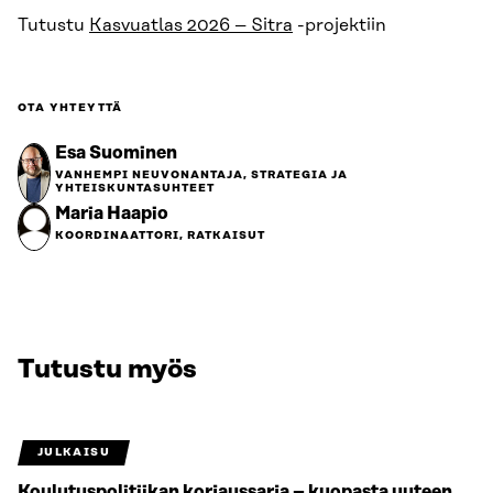
Tutustu
Kasvuatlas 2026 – Sitra
-projektiin
OTA YHTEYTTÄ
Esa Suominen
VANHEMPI NEUVONANTAJA, STRATEGIA JA
YHTEISKUNTASUHTEET
Maria Haapio
KOORDINAATTORI, RATKAISUT
Tutustu myös
JULKAISU
Koulutuspolitiikan korjaussarja – kuopasta uuteen