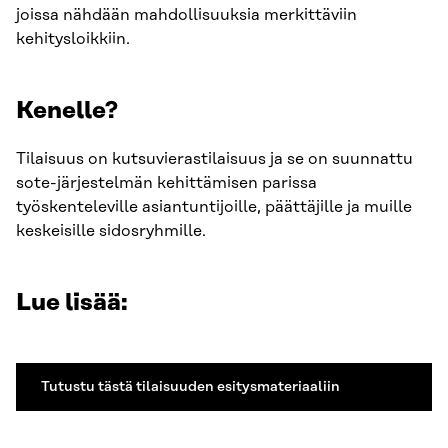
joissa nähdään mahdollisuuksia merkittäviin
kehitysloikkiin.
Kenelle?
Tilaisuus on kutsuvierastilaisuus ja se on suunnattu
sote-järjestelmän kehittämisen parissa
työskenteleville asiantuntijoille, päättäjille ja muille
keskeisille sidosryhmille.
Lue lisää:
Tutustu tästä tilaisuuden esitysmateriaaliin