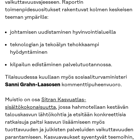
vaikuttavuusvajeeseen. Raportin
toimenpidesuositukset rakentuvat kolmen keskeisen
teeman ympärille:
johtamisen uudistaminen hyvinvointialueilla
teknologian ja tekoälyn tehokkaampi
hyödyntäminen
kilpailun edistäminen palvelutuotannossa.
Tilaisuudessa kuullaan myös sosiaaliturvaministeri
Sanni Grahn-Laasosen
kommenttipuheenvuoro.
Muistio on osa
Sitran Kasvuatlas-
sisältökokonaisuutta
, jossa hahmotellaan kestävän
talouskasvun lähtökohtia ja etsitään konkreettisia
ratkaisuja paitsi kasvun lisäämiseen myös
tuottavuuden ja julkisten palveluiden vaikuttavuuden
parantamiseen. Kasvuavaukset syventyvät teemoihin,