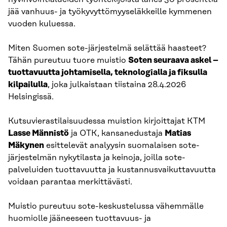
jää vanhuus- ja työkyvyttömyyseläkkeille kymmenen
vuoden kuluessa.
Miten Suomen sote-järjestelmä selättää haasteet?
Tähän pureutuu tuore muistio
Soten seuraava askel –
tuottavuutta johtamisella, teknologialla ja fiksulla
kilpailulla
, joka julkaistaan tiistaina 28.4.2026
Helsingissä.
Kutsuvierastilaisuudessa muistion kirjoittajat KTM
Lasse Männistö
ja OTK, kansanedustaja
Matias
Mäkynen
esittelevät analyysin suomalaisen sote-
järjestelmän nykytilasta ja keinoja, joilla sote-
palveluiden tuottavuutta ja kustannusvaikuttavuutta
voidaan parantaa merkittävästi.
Muistio pureutuu sote-keskustelussa vähemmälle
huomiolle jääneeseen tuottavuus- ja