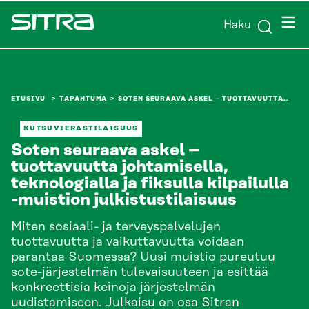
Siirry
Valik
Haku
suoraan
Sitra
sisältöön
↓
ETUSIVU
TAPAHTUMA
SOTEN SEURAAVA ASKEL – TUOTTAVUUTTA…
KUTSUVIERASTILAISUUS
Soten seuraava askel –
tuottavuutta johtamisella,
teknologialla ja fiksulla kilpailulla
-muistion julkistustilaisuus
Miten sosiaali- ja terveyspalvelujen
tuottavuutta ja vaikuttavuutta voidaan
parantaa Suomessa? Uusi muistio pureutuu
sote-järjestelmän tulevaisuuteen ja esittää
konkreettisia keinoja järjestelmän
uudistamiseen. Julkaisu on osa Sitran