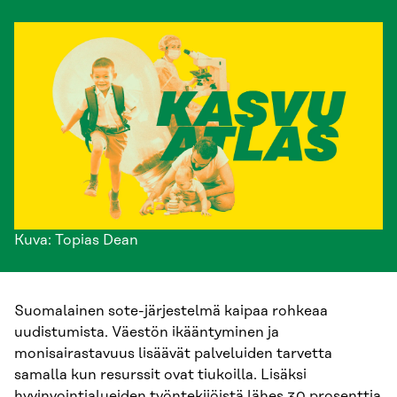
Kuva: Topias Dean
Suomalainen sote-järjestelmä kaipaa rohkeaa
uudistumista. Väestön ikääntyminen ja
monisairastavuus lisäävät palveluiden tarvetta
samalla kun resurssit ovat tiukoilla. Lisäksi
hyvinvointialueiden työntekijöistä lähes 30 prosenttia