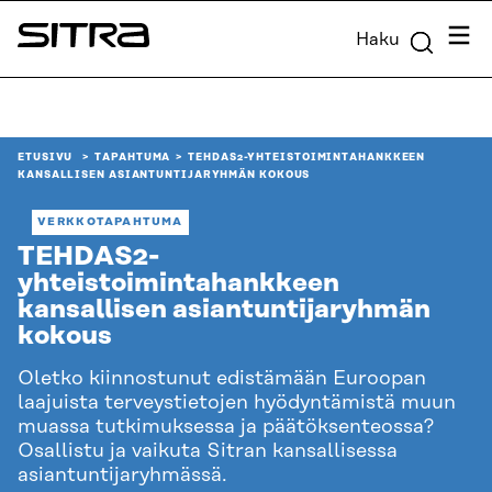
Siirry
Valik
Haku
suoraan
Sitra
sisältöön
↓
ETUSIVU
TAPAHTUMA
TEHDAS2-YHTEISTOIMINTAHANKKEEN
KANSALLISEN ASIANTUNTIJARYHMÄN KOKOUS
VERKKOTAPAHTUMA
TEHDAS2-
yhteistoimintahankkeen
kansallisen asiantuntijaryhmän
kokous
Oletko kiinnostunut edistämään Euroopan
laajuista terveystietojen hyödyntämistä muun
muassa tutkimuksessa ja päätöksenteossa?
Osallistu ja vaikuta Sitran kansallisessa
asiantuntijaryhmässä.