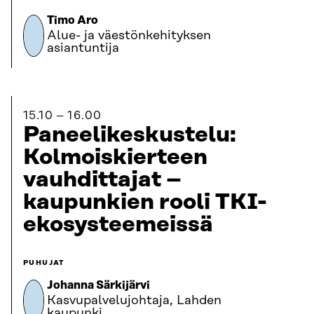
Timo Aro
Alue- ja väestönkehityksen
asiantuntija
15.10
16.00
Paneelikeskustelu:
Kolmoiskierteen
vauhdittajat –
kaupunkien rooli TKI-
ekosysteemeissä
PUHUJAT
Johanna Särkijärvi
Kasvupalvelujohtaja, Lahden
kaupunki