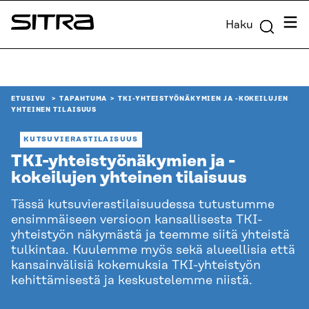
Siirry
Valik
Haku
suoraan
Sitra
sisältöön
↓
ETUSIVU
TAPAHTUMA
TKI-YHTEISTYÖNÄKYMIEN JA -KOKEILUJEN
YHTEINEN TILAISUUS
KUTSUVIERASTILAISUUS
TKI-yhteistyönäkymien ja -
kokeilujen yhteinen tilaisuus
Tässä kutsuvierastilaisuudessa tutustumme
ensimmäiseen versioon kansallisesta TKI-
yhteistyön näkymästä ja teemme siitä yhteistä
tulkintaa. Kuulemme myös sekä alueellisia että
kansainvälisiä kokemuksia TKI-yhteistyön
kehittämisestä ja keskustelemme niistä.