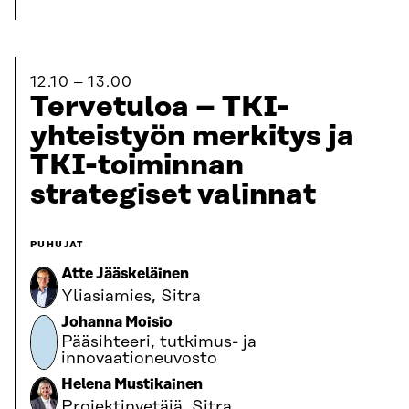
12.10
13.00
Tervetuloa – TKI-
yhteistyön merkitys ja
TKI-toiminnan
strategiset valinnat
PUHUJAT
Atte Jääskeläinen
Yliasiamies, Sitra
Johanna Moisio
Pääsihteeri, tutkimus- ja
innovaationeuvosto
Helena Mustikainen
Projektinvetäjä, Sitra