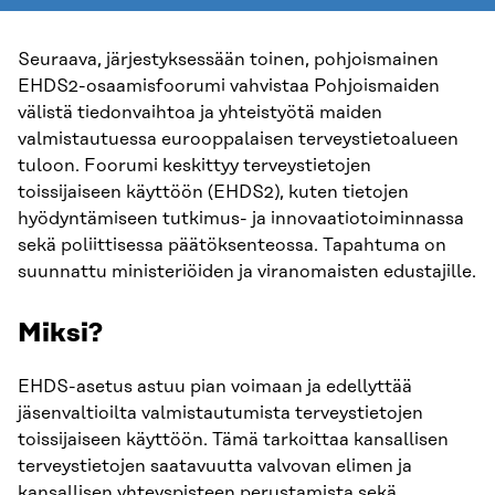
Seuraava, järjestyksessään toinen, pohjoismainen
EHDS2-osaamisfoorumi vahvistaa Pohjoismaiden
välistä tiedonvaihtoa ja yhteistyötä maiden
valmistautuessa eurooppalaisen terveystietoalueen
tuloon. Foorumi keskittyy terveystietojen
toissijaiseen käyttöön (EHDS2), kuten tietojen
hyödyntämiseen tutkimus- ja innovaatiotoiminnassa
sekä poliittisessa päätöksenteossa. Tapahtuma on
suunnattu ministeriöiden ja viranomaisten edustajille.
Miksi?
EHDS-asetus astuu pian voimaan ja edellyttää
jäsenvaltioilta valmistautumista terveystietojen
toissijaiseen käyttöön. Tämä tarkoittaa kansallisen
terveystietojen saatavuutta valvovan elimen ja
kansallisen yhteyspisteen perustamista sekä