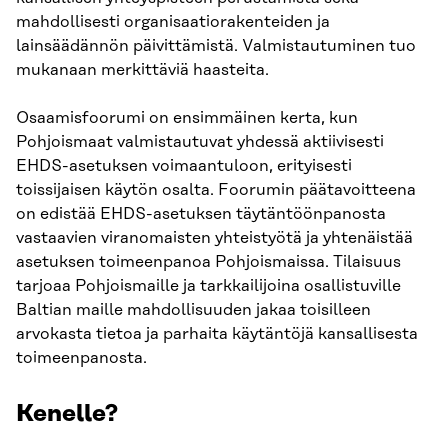
mahdollisesti organisaatiorakenteiden ja
lainsäädännön päivittämistä. Valmistautuminen tuo
mukanaan merkittäviä haasteita.
Osaamisfoorumi on ensimmäinen kerta, kun
Pohjoismaat valmistautuvat yhdessä aktiivisesti
EHDS-asetuksen voimaantuloon, erityisesti
toissijaisen käytön osalta. Foorumin päätavoitteena
on edistää EHDS-asetuksen täytäntöönpanosta
vastaavien viranomaisten yhteistyötä ja yhtenäistää
asetuksen toimeenpanoa Pohjoismaissa. Tilaisuus
tarjoaa Pohjoismaille ja tarkkailijoina osallistuville
Baltian maille mahdollisuuden jakaa toisilleen
arvokasta tietoa ja parhaita käytäntöjä kansallisesta
toimeenpanosta.
Kenelle?