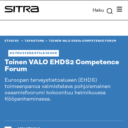
Siirry
Valik
Haku
suoraan
Sitra
sisältöön
↓
ETUSIVU
TAPAHTUMA
TOINEN VALO EHDS2 COMPETENCE FORUM
KUTSUVIERASTILAISUUS
Toinen VALO EHDS2 Competence
Forum
Euroopan terveystietoalueen (EHDS)
toimeenpanoa valmisteleva pohjoismainen
osaamisfoorumi kokoontuu helmikuussa
Kööpenhaminassa.