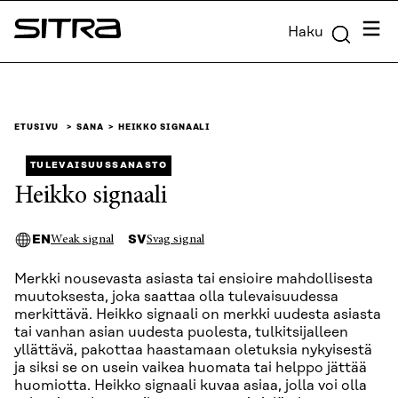
Siirry
Valik
Haku
suoraan
Sitra
sisältöön
↓
ETUSIVU
SANA
HEIKKO SIGNAALI
TULEVAISUUSSANASTO
Heikko signaali
EN
SV
Weak signal
Svag signal
Merkki nousevasta asiasta tai ensioire mahdollisesta
muutoksesta, joka saattaa olla tulevaisuudessa
merkittävä. Heikko signaali on merkki uudesta asiasta
tai vanhan asian uudesta puolesta, tulkitsijalleen
yllättävä, pakottaa haastamaan oletuksia nykyisestä
ja siksi se on usein vaikea huomata tai helppo jättää
huomiotta. Heikko signaali kuvaa asiaa, jolla voi olla