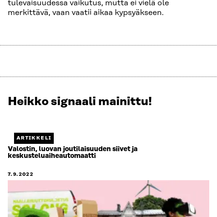
tulevaisuudessa vaikutus, mutta ei vielä ole
merkittävä, vaan vaatii aikaa kypsyäkseen.
Heikko signaali mainittu!
Näytetään
2
/
2.
ARTIKKELI
Jäljellä
Valostin, luovan joutilaisuuden siivet ja
keskusteluaiheautomaatti
0.
7.9.2022