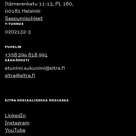
Itämerenkatu 11-13, PL 160,
00181 Helsinki
Saapumisohjeet
Y-TUNNUS
0202132-3
PUHELIN
+358 294 618 991
SÄHKÖPOSTI
etunimi.sukunimi@sitra.fi
sitra@sitra.fi
SITRA SOSIAALISESSA MEDIASSA
LinkedIn
Instagram
YouTube