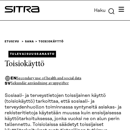
Siirry
Valik
Haku
suoraan
Sitra
sisältöön
↓
ETUSIVU
SANA
TOISIOKÄYTTÖ
TULEVAISUUSSANASTO
Toisiokäyttö
EN
Secondary use of health and social data
SV
Sekundär användning av uppgifter
Sosiaali- ja terveystietojen toissijainen käyttö
(toisiokäyttö) tarkoittaa, että sosiaali- ja
terveydenhuollon toiminnassa syntyneitä asiakas- ja
rekisteritietoja käytetään muussa kuin ensisijaisessa
käyttötarkoituksessa, jonka vuoksi ne on alun perin
tallennettu. Toisiolaissa säädetyt toissijaiset