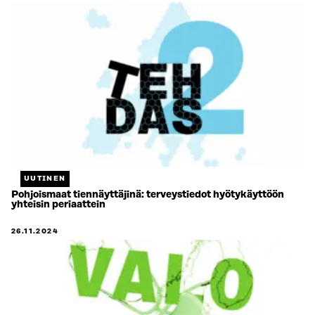
UUTINEN
Pohjoismaat tiennäyttäjinä: terveystiedot hyötykäyttöön
yhteisin periaattein
26.11.2024