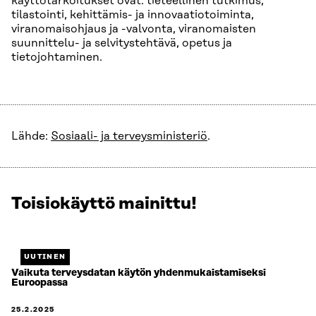
käyttötarkoitukset ovat: tieteellinen tutkimus,
tilastointi, kehittämis- ja innovaatiotoiminta,
viranomaisohjaus ja -valvonta, viranomaisten
suunnittelu- ja selvitystehtävä, opetus ja
tietojohtaminen.
Lähde:
Sosiaali- ja terveysministeriö
.
Toisiokäyttö mainittu!
Näytetään
3
/
3.
UUTINEN
Jäljellä
Vaikuta terveysdatan käytön yhdenmukaistamiseksi
Euroopassa
0.
25.2.2025