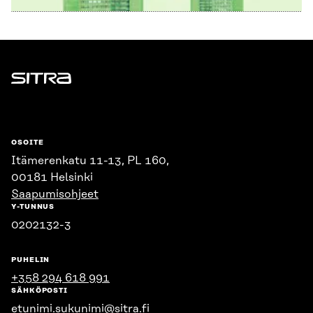
Sitra
OSOITE
Itämerenkatu 11-13, PL 160,
00181 Helsinki
Saapumisohjeet
Y-TUNNUS
0202132-3
PUHELIN
+358 294 618 991
SÄHKÖPOSTI
etunimi.sukunimi@sitra.fi