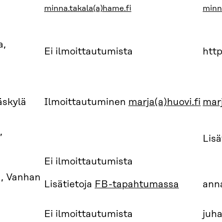
minna.takala(a)hame.fi
minn
a,
Ei ilmoittautumista
http
äskylä
Ilmoittautuminen
marja(a)huovi.fi
marj
,
Lisä
Ei ilmoittautumista
u, Vanhan
Lisätietoja
FB-tapahtumassa
anna
Ei ilmoittautumista
juha