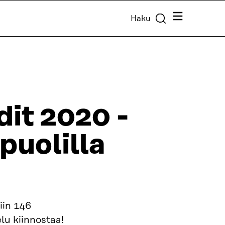
Valikko
Haku
it 2020 -
puolilla
iin 146
lu kiinnostaa!