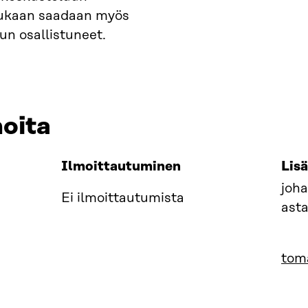
 mukaan saadaan myös
un osallistuneet.
moita
Ilmoittautuminen
Lisä
joha
Ei ilmoittautumista
asta
toma