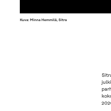
Kuva: Minna Hemmilä, Sitra
Sitr
julk
par
kok
202