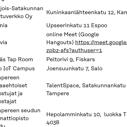
jois-Satakunnan
Kuninkaanlähteenkatu 12, Ka
tuverkko Oy
nia
Upseerinkatu 11 Espoo
online Meet (Google
via
Hangouts)
https://meet.google
zpbz-afs?authuser=1
äs Tap Room
Peltorivi 9, Fiskars
o IoT Campus
Joensuunkatu 7, Salo
pereen
aaehtoiset
TalentSpace, Satakunnankatu 
ostujat ja
Tampere
ostajat
pereen seudun
Hepolamminkatu 10, luokka 
attiopisto
4038
du