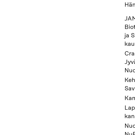
Häm
JA
Bio
ja 
kau
Cra
Jyv
Nuo
Keh
Sav
Kam
Lap
kan
Nuo
Nu