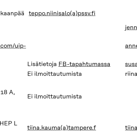
nkaanpää
teppo.niinisalo(a)pssv.fi
jenn
.com/uip-
anne
Lisätietoja
FB-tapahtumassa
sus
Ei ilmoittautumista
riin
18 A,
Ei ilmoittautumista
THEP L
tiina.kauma(a)tampere.f
tii