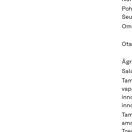
Poh
Seu
Om
Ota
Ägr
Sal
Tam
vap
inn
inn
Tam
amm
Tre