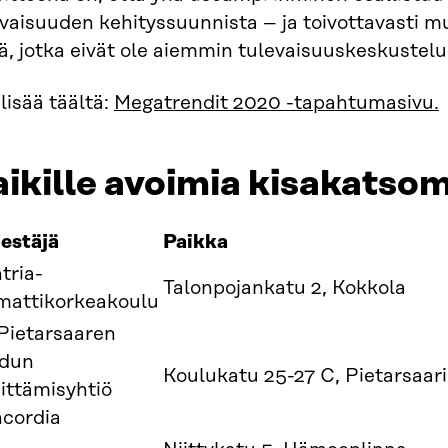
evaisuuden kehityssuunnista – ja toivottavasti
ä, jotka eivät ole aiemmin tulevaisuuskeskustelu
lisää täältä:
Megatrendit 2020 -tapahtumasivu.
ikille avoimia kisakatso
jestäjä
Paikka
tria-
Talonpojankatu 2, Kokkola
attikorkeakoulu
Pietarsaaren
dun
Koulukatu 25-27 C, Pietarsaari
ittämisyhtiö
cordia