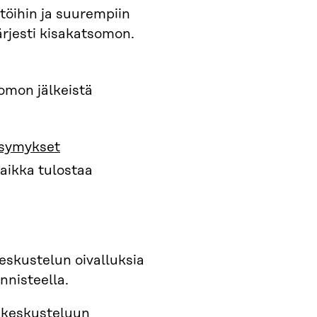
stöihin ja suurempiin
järjesti kisakatsomon.
omon jälkeistä
ysymykset
 vaikka tulostaa
keskustelun oivalluksia
nnisteella.
u keskusteluun