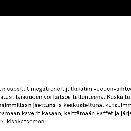
an suositut megatrendit julkaistiin vuodenvaihtee
istustilaisuuden voi katsoa
tallenteena
. Koska tu
haimmillaan jaettuna ja keskusteltuna, kutsuim
oamaan kaverit kasaan, keittämään kaffet ja jä
0 -kisakatsomon.