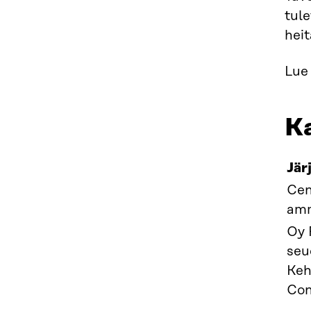
tul
heit
Lue 
Ka
Jär
Cen
amm
Oy 
seu
Keh
Con