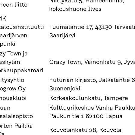
Niittykatu 5, Hämeenlinna,
een liitto
kokoushuone Ilves
MK
talousinstituutti
Tuumalantie 17, 43130 Tarvaal
Saarijärven
Saarijärvi
punki
zy Town ja
äskylän
Crazy Town, Väinönkatu 9, Jyv
rkauppakamari
itysyhtiö
Futurian kirjasto, Jalkalantie 6
ogrow Oy
Suonenjoki
pusklubi
Korkeakoulunkatu, Tampere
uan
Kulttuurikeskus Vanha Paukk
salaisopisto
Paukun tie 1 62100 Lapua
rten Paikka
Kouvolankatu 28, Kouvola
Pa