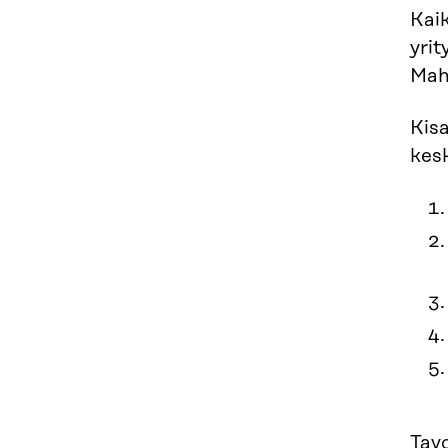
Kaik
yrit
Mah
Kisa
kesk
Tav