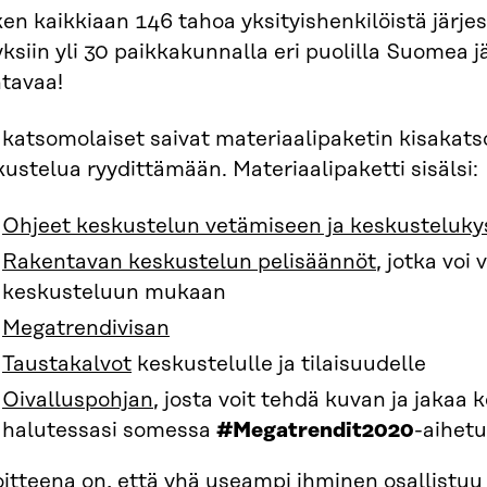
en kaikkiaan 146 tahoa yksityishenkilöistä järje
yksiin yli 30 paikkakunnalla eri puolilla Suomea 
tavaa!
katsomolaiset saivat materiaalipaketin kisakats
ustelua ryydittämään. Materiaalipaketti sisälsi:
Ohjeet keskustelun vetämiseen ja keskusteluk
Rakentavan keskustelun pelisäännöt
, jotka voi
keskusteluun mukaan
Megatrendivisan
Taustakalvot
keskustelulle ja tilaisuudelle
Oivalluspohjan
, josta voit tehdä kuvan ja jakaa 
halutessasi somessa
#Megatrendit2020
-aihetu
oitteena on, että yhä useampi ihminen osallistu