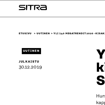
Siirry
Sitra
suoraan
sisältöön
↓
ETUSIVU
UUTINEN
YLI 140 MEGATRENDIT 2020 -KIS
Y
UUTINEN
JULKAISTU
k
30.12.2019
S
Hurr
kapp