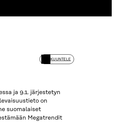
KUUNTELE
ssa ja 9.1. järjestetyn
levaisuustieto on
me suomalaiset
rjestämään Megatrendit