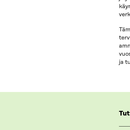
käy
ver
Täm
terv
amm
vuos
ja 
Tut