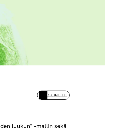
KUUNTELE
hden luukun” -mallin sekä