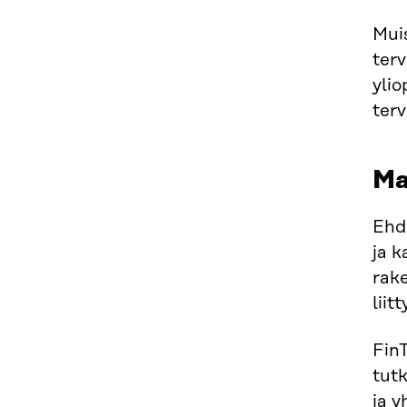
Muis
terv
ylio
ter
Ma
Ehd
ja k
rake
liit
FinT
tutk
ja 