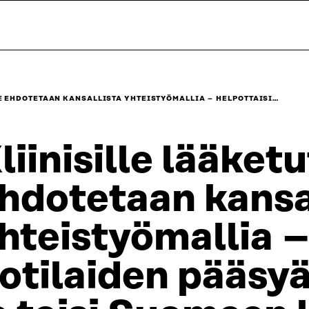
E EHDOTETAAN KANSALLISTA YHTEISTYÖMALLIA – HELPOTTAISI…
liinisille lääket
hdotetaan kansa
hteistyömallia –
otilaiden pääsyä