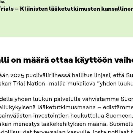
isu
Trials – Kliinisten lääketutkimusten kansalline
lli on määrä ottaa käyttöön vaih
än 2025 puoliväliriihessä hallitus linjasi, että
kan Trial Nation
-mallia mukaileva ”yhden luuku
della yhden luukun palvelulla vahvistamme Suom
pailukykyisenä lääketutkimusmaana – edistämme
ainvälisten investointien houkuttelua Suomeen. 
skan menestys lääkekehityksen maana. Suomella
ollisuudet terveysalan kasvulle, josta potilaat 