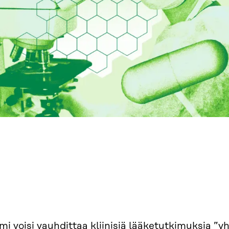
i voisi vauhdittaa kliinisiä lääketutkimuksia ”y