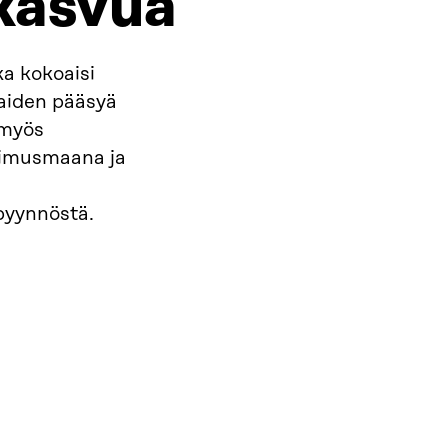
 kasvua
a kokoaisi
laiden pääsyä
 myös
imusmaana ja
 pyynnöstä.