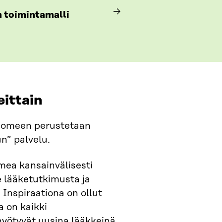
n toimintamalli
eittain
 Suomeen perustetaan
n” palvelu.
ea kansainvälisesti
 lääketutkimusta ja
Inspiraationa on ollut
 on kaikki
hyötyvät uusina lääkkeinä