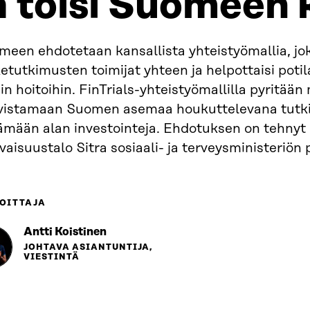
a toisi Suomeen
meen ehdotetaan kansallista yhteistyömallia, jok
etutkimusten toimijat yhteen ja helpottaisi poti
in hoitoihin. FinTrials-yhteistyömallilla pyritään
vistamaan Suomen asemaa houkuttelevana tutk
äämään alan investointeja. Ehdotuksen on tehnyt
vaisuustalo Sitra sosiaali- ja terveysministeriön
OITTAJA
Antti Koistinen
JOHTAVA ASIANTUNTIJA,
VIESTINTÄ