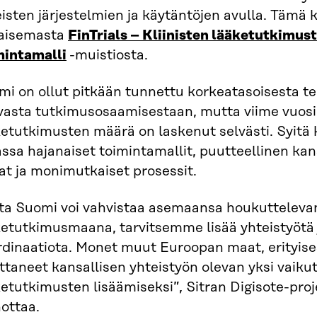
isten järjestelmien ja käytäntöjen avulla. Tämä k
kaisemasta
FinTrials – Kliinisten lääketutkimus
mintamalli
-muistiosta.
mi on ollut pitkään tunnettu korkeatasoisesta t
vasta tutkimusosaamisestaan, mutta viime vuosin
ketutkimusten määrä on laskenut selvästi. Syitä
sa hajanaiset toimintamallit, puutteellinen kan
at ja monimutkaiset prosessit.
tta Suomi voi vahvistaa asemaansa houkuttelevan
ketutkimusmaana, tarvitsemme lisää yhteistyötä j
rdinaatiota. Monet muut Euroopan maat, erityise
ttaneet kansallisen yhteistyön olevan yksi vaiku
etutkimusten lisäämiseksi”, Sitran Digisote-proj
ottaa.