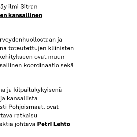
äy ilmi Sitran
ten kansallinen
erveydenhuollostaan ja
a toteutettujen kliinisten
 kehitykseen ovat muun
sallinen koordinaatio sekä
a ja kilpailukykyisenä
a kansallista
sti Pohjoismaat, ovat
ttava ratkaisu
ektia johtava
Petri Lehto