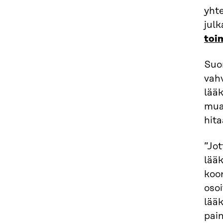
yhte
jul
toi
Suo
vah
lää
muas
hita
”Jo
lää
koo
osoi
lääk
pain