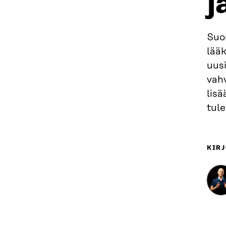
j
Suo
lääk
uusi
vah
lis
tule
KIRJ