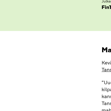
Julka
Fin
Ma
Kevä
Tans
”Uu
kil
kans
Tan
mahd