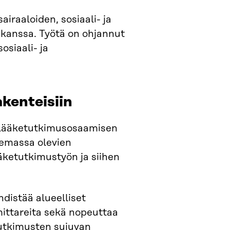
airaaloiden, sosiaali- ja
 kanssa. Työtä on ohjannut
osiaali- ja
akenteisiin
n lääketutkimusosaamisen
lemassa olevien
ääketutkimustyön ja siihen
hdistää alueelliset
mittareita sekä nopeuttaa
utkimusten sujuvan