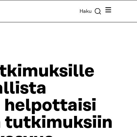
Valikko
Haku
utkimuksille
llista
 helpottaisi
 tutkimuksiin