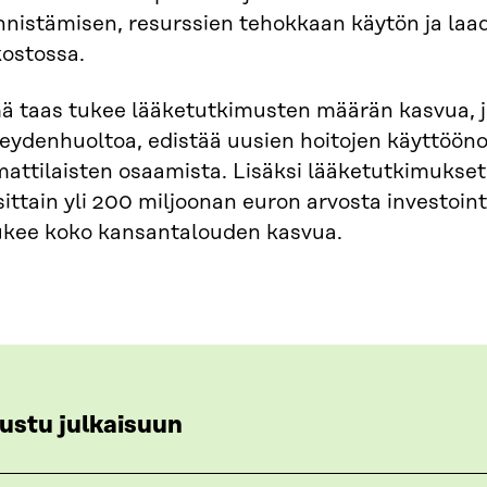
nnistämisen, resurssien tehokkaan käytön ja la
kostossa.
ä taas tukee lääketutkimusten määrän kasvua, j
eydenhuoltoa, edistää uusien hoitojen käyttööno
attilaisten osaamista. Lisäksi lääketutkimukse
ittain yli 200 miljoonan euron arvosta investoint
tukee koko kansantalouden kasvua.
ustu julkaisuun