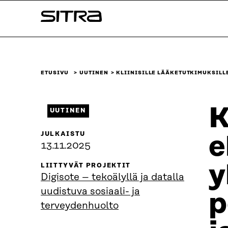
Siirry
Sitra
suoraan
sisältöön
↓
ETUSIVU
UUTINEN
KLIINISILLE LÄÄKETUTKIMUKSILL
K
UUTINEN
JULKAISTU
e
13.11.2025
y
LIITTYVÄT PROJEKTIT
Digisote – tekoälyllä ja datalla
uudistuva sosiaali- ja
p
terveydenhuolto