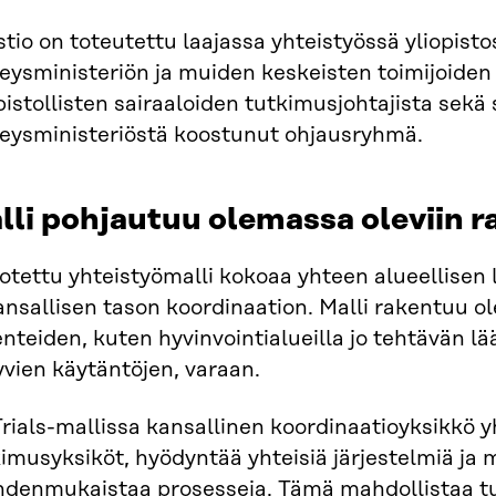
tio on toteutettu laajassa yhteistyössä yliopistos
eysministeriön ja muiden keskeisten toimijoiden
pistollisten sairaaloiden tutkimusjohtajista sekä s
veysministeriöstä koostunut ohjausryhmä.
lli pohjautuu olemassa oleviin r
otettu yhteistyömalli kokoaa yhteen alueellise
ansallisen tason koordinaation. Malli rakentuu o
nteiden, kuten hyvinvointialueilla jo tehtävän l
tyvien käytäntöjen, varaan.
rials-mallissa kansallinen koordinaatioyksikkö y
imusyksiköt, hyödyntää yhteisiä järjestelmiä ja 
yhdenmukaistaa prosesseja. Tämä mahdollistaa t