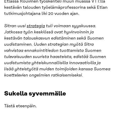
Etlassa Rouvinen työskenteli muun muassa VTT:llä
kestävän talouden työelämäprofessorina sekä Etlan
tutkimusjohtajana liki 20 vuoden ajan.
Sitran uusi
strategia
tuli voimaan syyskuussa.
Jatkossa työn keskiössä ovat hyvinvoinnin ja
kestävän talouskasvun edistäminen sekä Suomen
uudistaminen. Uuden strategian myötä Sitra
vahvistaa ennakointitiedon tuottamista Suomen
tulevaisuuden suurista haasteista, edistää Suomen
uudistumista yhteiskunnallisilla innovaatioilla ja
lisää yhteistyötä muiden toimijoiden kanssa Suomea
koettelevien ongelmien ratkaisemiseksi.
Sukella syvemmälle
Tästä eteenpäin.