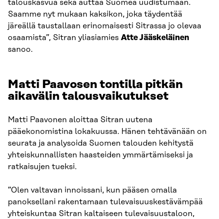
talouskasvua sekä auttaa Suomea uudistumaan.
Saamme nyt mukaan kaksikon, joka täydentää
järeällä taustallaan erinomaisesti Sitrassa jo olevaa
osaamista”, Sitran yliasiamies
Atte Jääskeläinen
sanoo.
Matti Paavosen tontilla pitkän
aikavälin talousvaikutukset
Matti Paavonen aloittaa Sitran uutena
pääekonomistina lokakuussa. Hänen tehtävänään on
seurata ja analysoida Suomen talouden kehitystä
yhteiskunnallisten haasteiden ymmärtämiseksi ja
ratkaisujen tueksi.
”Olen valtavan innoissani, kun pääsen omalla
panoksellani rakentamaan tulevaisuuskestävämpää
yhteiskuntaa Sitran kaltaiseen tulevaisuustaloon,