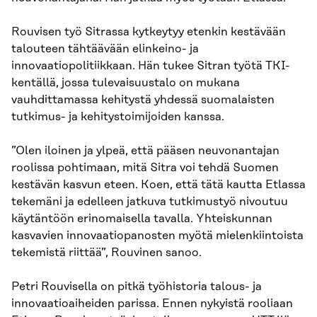
Rouvisen työ Sitrassa kytkeytyy etenkin kestävään
talouteen tähtäävään elinkeino- ja
innovaatiopolitiikkaan. Hän tukee Sitran työtä TKI-
kentällä, jossa tulevaisuustalo on mukana
vauhdittamassa kehitystä yhdessä suomalaisten
tutkimus- ja kehitystoimijoiden kanssa.
”Olen iloinen ja ylpeä, että pääsen neuvonantajan
roolissa pohtimaan, mitä Sitra voi tehdä Suomen
kestävän kasvun eteen. Koen, että tätä kautta Etlassa
tekemäni ja edelleen jatkuva tutkimustyö nivoutuu
käytäntöön erinomaisella tavalla. Yhteiskunnan
kasvavien innovaatiopanosten myötä mielenkiintoista
tekemistä riittää”, Rouvinen sanoo.
Petri Rouvisella on pitkä työhistoria talous- ja
innovaatioaiheiden parissa. Ennen nykyistä rooliaan