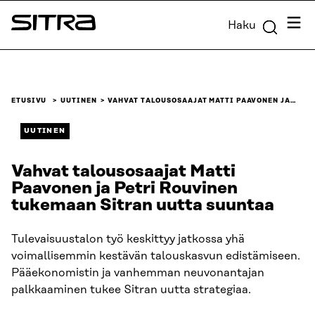
Siirry
Valik
Haku
suoraan
Sitra
sisältöön
↓
ETUSIVU
UUTINEN
VAHVAT TALOUSOSAAJAT MATTI PAAVONEN JA…
UUTINEN
Vahvat talousosaajat Matti
Paavonen ja Petri Rouvinen
tukemaan Sitran uutta suuntaa
Tulevaisuustalon työ keskittyy jatkossa yhä
voimallisemmin kestävän talouskasvun edistämiseen.
Pääekonomistin ja vanhemman neuvonantajan
palkkaaminen tukee Sitran uutta strategiaa.