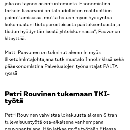
joka on täynnä asiantuntemusta. Ekonomistina
tärkein lisäarvoni on taloudellisten realiteettien
painottamisessa, mutta haluan myös hyödyntää
kokemustani tietoperusteisesta päätöksenteosta ja
tiedon hyödyntämisestä yhteiskunnassa”, Paavonen
kiteyttää.
Matti Paavonen on toiminut aiemmin myös
liiketoimintajohtajana tutkimustalo Innolinkissä sekä
pääekonomistina Palvelualojen työnantajat PALTA
ry:ssä.
Petri Rouvinen tukemaan TKI-
työtä
Petri Rouvinen vahvistaa lokakuusta alkaen Sitran
tulevaisuustyötä osa-aikaisena vanhempana
neuvonantajana. Hän jatkaa myös työtään Etlassa.