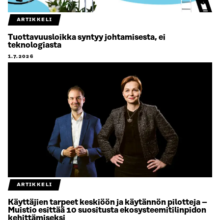
ARTIKKELI
Tuottavuusloikka syntyy johtamisesta, ei
teknologiasta
1.7.2026
ARTIKKELI
Käyttäjien tarpeet keskiöön ja käytännön pilotteja –
Muistio esittää 10 suositusta ekosysteemitilinpidon
kehittämiseksi