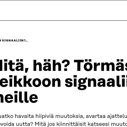
N SIGNAALIIN?…
itä, häh? Törmä
eikkoon signaali
eille
atko havaita hiipiviä muutoksia, avartaa ajattelu
voida uutta? Mitä jos kiinnittäisit katseesi muu