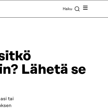
Valikko
Haku
sitkö
in? Lähetä se
asi tai
toksen