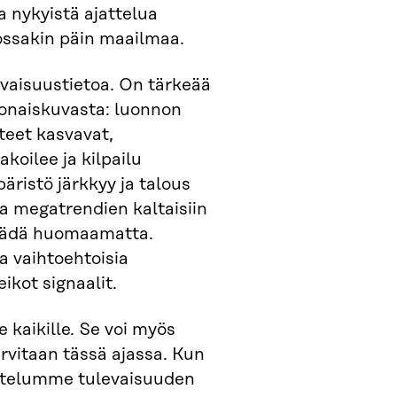
a nykyistä ajattelua
jossakin päin maailmaa.
vaisuustietoa. On tärkeää
onaiskuvasta: luonnon
teet kasvavat,
oilee ja kilpailu
äristö järkkyy ja talous
ja megatrendien kaltaisiin
jäädä huomaamatta.
a vaihtoehtoisia
ikot signaalit.
 kaikille. Se voi myös
arvitaan tässä ajassa. Kun
jattelumme tulevaisuuden