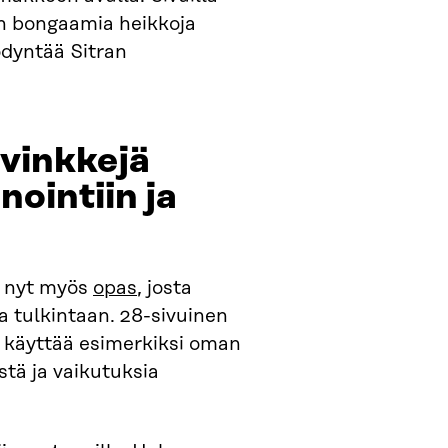
en bongaamia heikkoja
ödyntää Sitran
 vinkkejä
nointiin ja
u nyt myös
opas
, josta
a tulkintaan. 28-sivuinen
i käyttää esimerkiksi oman
stä ja vaikutuksia