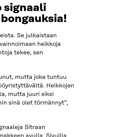
 signaali
n bongauksia!
eista. Se julkaistaan
vainnoimaan heikkoja
ntoja tekee, sen
tunut, mutta joka tuntuu
 pöyristyttävältä. Heikkojen
ta, mutta juuri siksi
hin sinä olet törmännyt”,
gnaaleja Sitraan
omakkeen avulla. Sivuilla