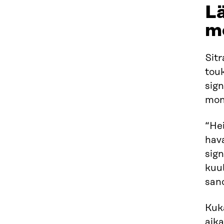
Lä
me
Sitr
tou
sign
moni
“Hei
hava
sign
kuul
san
Kuka
aika