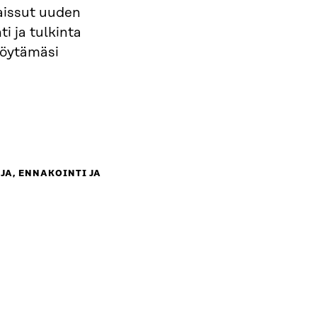
kaissut uuden
i ja tulkinta
löytämäsi
JA, ENNAKOINTI JA