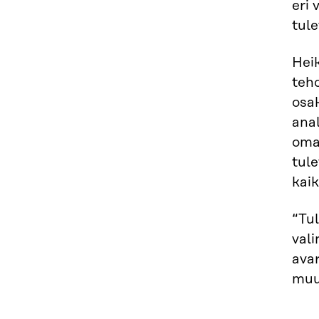
eri 
tul
Heik
tehd
osak
ana
omaa
tul
kaik
“Tu
vali
ava
muu