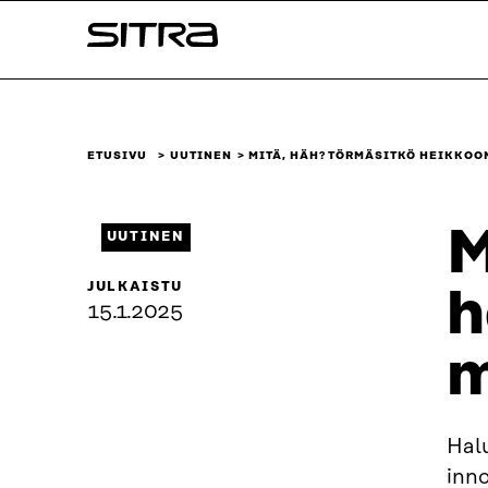
Siirry
Sitra
suoraan
sisältöön
↓
ETUSIVU
UUTINEN
MITÄ, HÄH? TÖRMÄSITKÖ HEIKKOO
M
UUTINEN
JULKAISTU
h
15.1.2025
m
Halu
inno