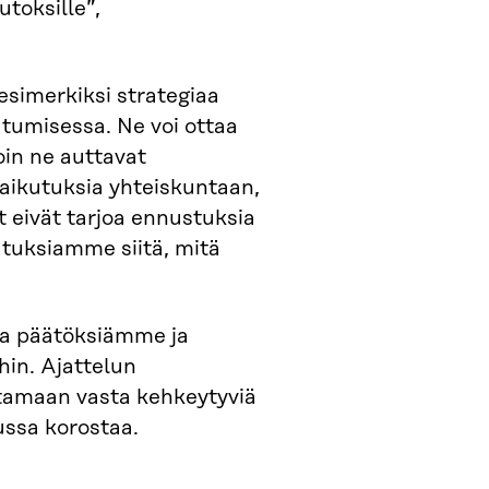
toksille”,
esimerkiksi strategiaa
utumisessa. Ne voi ottaa
oin ne auttavat
ikutuksia yhteiskuntaan,
t eivät tarjoa ennustuksia
tuksiamme siitä, mitä
aa päätöksiämme ja
hin. Ajattelun
stamaan vasta kehkeytyviä
ussa korostaa.