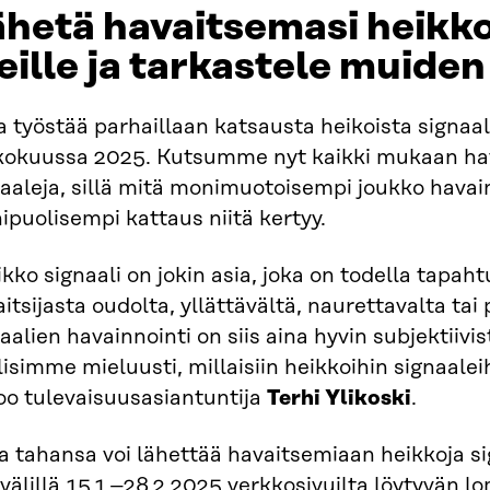
hetä havaitsemasi heikko
ille ja tarkastele muide
a työstää parhaillaan katsausta heikoista signaal
kokuussa 2025. Kutsumme nyt kaikki mukaan ha
aaleja, sillä mitä monimuotoisempi joukko havai
puolisempi kattaus niitä kertyy.
kko signaali on jokin asia, joka on todella tapah
itsijasta oudolta, yllättävältä, naurettavalta tai
aalien havainnointi on siis aina hyvin subjektiivis
isimme mieluusti, millaisiin heikkoihin signaalei
oo tulevaisuusasiantuntija
Terhi Ylikoski
.
 tahansa voi lähettää havaitsemiaan heikkoja si
välillä 15.1.–28.2.2025 verkkosivuilta löytyvän l