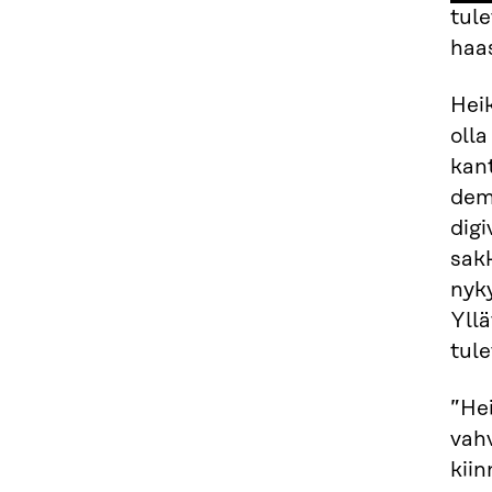
sign
tule
haas
Hei
olla
kan
demo
digi
sakk
nyk
Yllä
tule
”Hei
vahv
kii