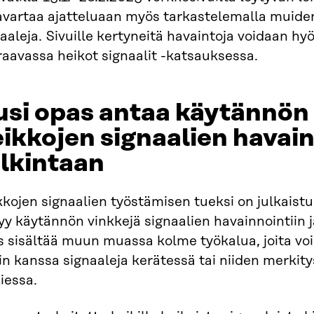
 avartaa ajatteluaan myös tarkastelemalla muid
aaleja. Sivuille kertyneitä havaintoja voidaan hy
aavassa heikot signaalit -katsauksessa.
si opas antaa käytännön
ikkojen signaalien havain
lkintaan
kojen signaalien työstämisen tueksi on julkaist
yy käytännön vinkkejä signaalien havainnointiin j
s sisältää muun muassa kolme työkalua, joita vo
in kanssa signaaleja kerätessä tai niiden merkity
iessa.