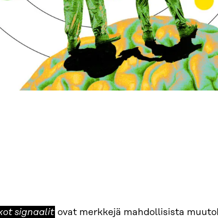
kot
kot signaalit
ovat merkkejä mahdollisista muutoks