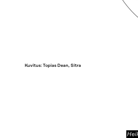
Kuvitus: Topias Dean, Sitra
Hei
Hei