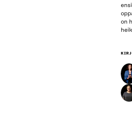
ensi
oppa
on 
heik
KIRJ