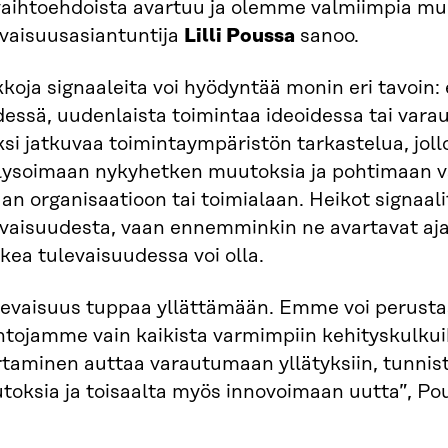
vaihtoehdoista avartuu ja olemme valmiimpia muu
evaisuusasiantuntija
Lilli Poussa
sanoo.
koja signaaleita voi hyödyntää monin eri tavoin: 
essä, uudenlaista toimintaa ideoidessa tai vara
si jatkuvaa toimintaympäristön tarkastelua, joll
lysoimaan nykyhetken muutoksia ja pohtimaan va
n organisaatioon tai toimialaan. Heikot signaali
evaisuudesta, vaan ennemminkin ne avartavat aja
kea tulevaisuudessa voi olla.
levaisuus tuppaa yllättämään. Emme voi perust
ntojamme vain kaikista varmimpiin kehityskulkui
rtaminen auttaa varautumaan yllätyksiin, tunni
toksia ja toisaalta myös innovoimaan uutta”, Po