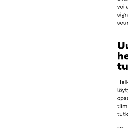
voi
sign
seur
Uu
he
tu
Heik
löyt
opa
tiim
tutk