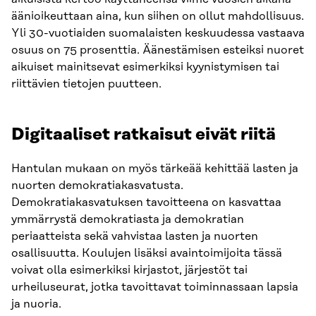
äänioikeuttaan aina, kun siihen on ollut mahdollisuus.
Yli 30-vuotiaiden suomalaisten keskuudessa vastaava
osuus on 75 prosenttia. Äänestämisen esteiksi nuoret
aikuiset mainitsevat esimerkiksi kyynistymisen tai
riittävien tietojen puutteen.
Digitaaliset ratkaisut eivät riitä
Hantulan mukaan on myös tärkeää kehittää lasten ja
nuorten demokratiakasvatusta.
Demokratiakasvatuksen tavoitteena on kasvattaa
ymmärrystä demokratiasta ja demokratian
periaatteista sekä vahvistaa lasten ja nuorten
osallisuutta. Koulujen lisäksi avaintoimijoita tässä
voivat olla esimerkiksi kirjastot, järjestöt tai
urheiluseurat, jotka tavoittavat toiminnassaan lapsia
ja nuoria.