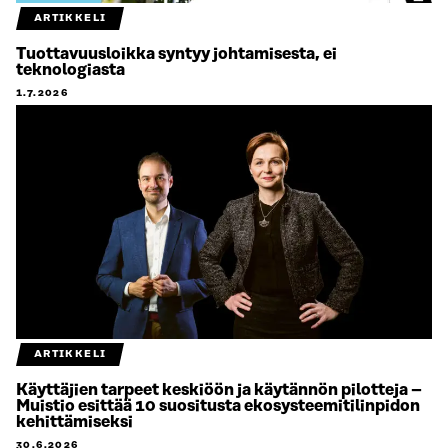
ARTIKKELI
Tuottavuusloikka syntyy johtamisesta, ei
teknologiasta
1.7.2026
ARTIKKELI
Käyttäjien tarpeet keskiöön ja käytännön pilotteja –
Muistio esittää 10 suositusta ekosysteemitilinpidon
kehittämiseksi
30.6.2026