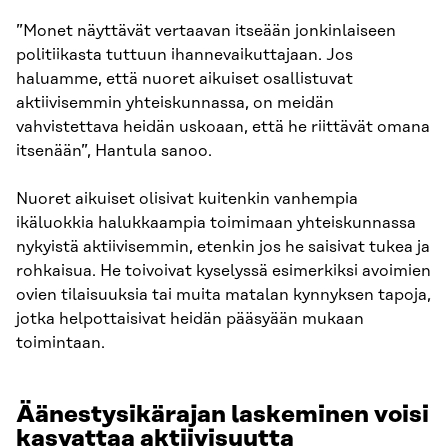
”Monet näyttävät vertaavan itseään jonkinlaiseen
politiikasta tuttuun ihannevaikuttajaan. Jos
haluamme, että nuoret aikuiset osallistuvat
aktiivisemmin yhteiskunnassa, on meidän
vahvistettava heidän uskoaan, että he riittävät omana
itsenään”, Hantula sanoo.
Nuoret aikuiset olisivat kuitenkin vanhempia
ikäluokkia halukkaampia toimimaan yhteiskunnassa
nykyistä aktiivisemmin, etenkin jos he saisivat tukea ja
rohkaisua. He toivoivat kyselyssä esimerkiksi avoimien
ovien tilaisuuksia tai muita matalan kynnyksen tapoja,
jotka helpottaisivat heidän pääsyään mukaan
toimintaan.
Äänestysikärajan laskeminen voisi
kasvattaa aktiivisuutta