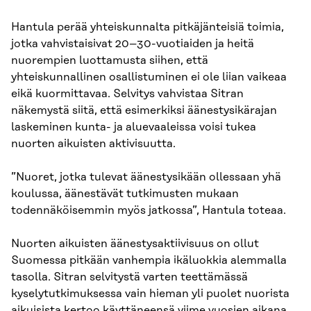
Hantula perää yhteiskunnalta pitkäjänteisiä toimia,
jotka vahvistaisivat 20–30-vuotiaiden ja heitä
nuorempien luottamusta siihen, että
yhteiskunnallinen osallistuminen ei ole liian vaikeaa
eikä kuormittavaa. Selvitys vahvistaa Sitran
näkemystä siitä, että esimerkiksi äänestysikärajan
laskeminen kunta- ja aluevaaleissa voisi tukea
nuorten aikuisten aktivisuutta.
”Nuoret, jotka tulevat äänestysikään ollessaan yhä
koulussa, äänestävät tutkimusten mukaan
todennäköisemmin myös jatkossa”, Hantula toteaa.
Nuorten aikuisten äänestysaktiivisuus on ollut
Suomessa pitkään vanhempia ikäluokkia alemmalla
tasolla. Sitran selvitystä varten teettämässä
kyselytutkimuksessa vain hieman yli puolet nuorista
aikuisista kertoo käyttäneensä viime vuosien aikana