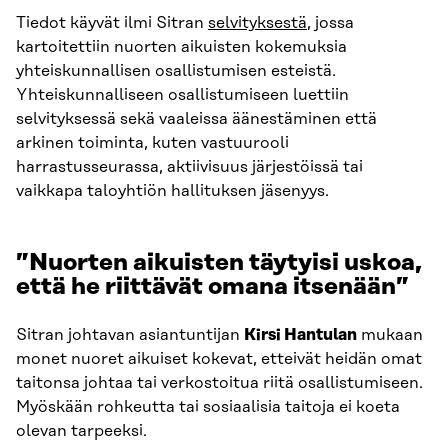
Tiedot käyvät ilmi Sitran
selvityksestä
, jossa
kartoitettiin nuorten aikuisten kokemuksia
yhteiskunnallisen osallistumisen esteistä.
Yhteiskunnalliseen osallistumiseen luettiin
selvityksessä sekä vaaleissa äänestäminen että
arkinen toiminta, kuten vastuurooli
harrastusseurassa, aktiivisuus järjestöissä tai
vaikkapa taloyhtiön hallituksen jäsenyys.
”Nuorten aikuisten täytyisi uskoa,
että he riittävät omana itsenään”
Sitran johtavan asiantuntijan
Kirsi Hantulan
mukaan
monet nuoret aikuiset kokevat, etteivät heidän omat
taitonsa johtaa tai verkostoitua riitä osallistumiseen.
Myöskään rohkeutta tai sosiaalisia taitoja ei koeta
olevan tarpeeksi.