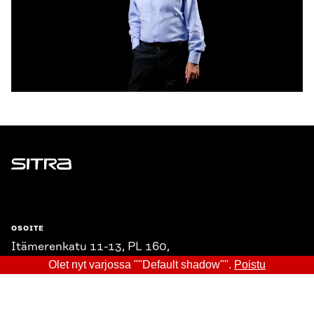
Sitra
OSOITE
Itämerenkatu 11-13, PL 160,
00181 Helsinki
Olet nyt varjossa ""Default shadow"".
Poistu
Saapumisohjeet
Y-TUNNUS
0202132-3