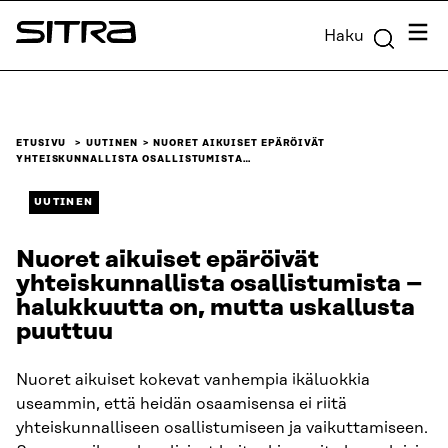
Siirry
Valik
Haku
suoraan
Sitra
sisältöön
↓
ETUSIVU
UUTINEN
NUORET AIKUISET EPÄRÖIVÄT
YHTEISKUNNALLISTA OSALLISTUMISTA…
UUTINEN
Nuoret aikuiset epäröivät
yhteiskunnallista osallistumista –
halukkuutta on, mutta uskallusta
puuttuu
Nuoret aikuiset kokevat vanhempia ikäluokkia
useammin, että heidän osaamisensa ei riitä
yhteiskunnalliseen osallistumiseen ja vaikuttamiseen.