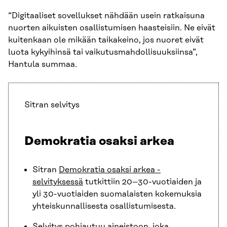
“Digitaaliset sovellukset nähdään usein ratkaisuna
nuorten aikuisten osallistumisen haasteisiin. Ne eivät
kuitenkaan ole mikään taikakeino, jos nuoret eivät
luota kykyihinsä tai vaikutusmahdollisuuksiinsa”,
Hantula summaa.
Sitran selvitys
Demokratia osaksi arkea
Sitran
Demokratia osaksi arkea -
selvityksessä
tutkittiin 20–30-vuotiaiden ja
yli 30-vuotiaiden suomalaisten kokemuksia
yhteiskunnallisesta osallistumisesta.
Selvitys pohjautuu aineistoon, joka