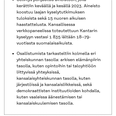
kerättiin keväällä ja kesällä 2023. Aineisto
koostuu laajan kyselytutkimuksen
tuloksista sekä 15 nuoren aikuisen
haastattelusta. Kansallisessa
verkkopaneelissa toteutettuun Kantarin
kyselyyn vastasi 1 835 iältään 18–79-
vuotiasta suomalaisaikuista.
Osallistumista tarkasteltiin kolmella eri
yhteiskunnan tasolla: arkisen elämänpiirin
tasolla, kuten opintoihin tai taloyhtiöön
liittyvissä yhteyksissä,
kansalaisyhteiskunnan tasolla, kuten
järjestöissä ja kansalaisliikkeissä, sekä
demokraattisten instituutioiden kohdalla,
kuten vaaleissa äänestämisen tai
kansalaiskuulemisen tasolla.