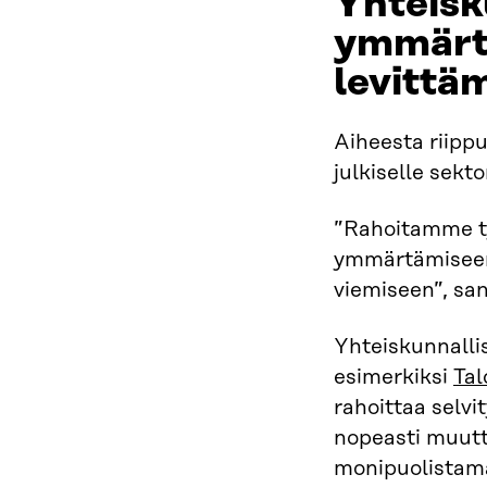
Yhteisk
ymmärtä
levittä
Aiheesta riippu
julkiselle sektor
”Rahoitamme ty
ymmärtämiseen,
viemiseen”, sa
Yhteiskunnall
esimerkiksi
Tal
rahoittaa selvi
nopeasti muutt
monipuolistama