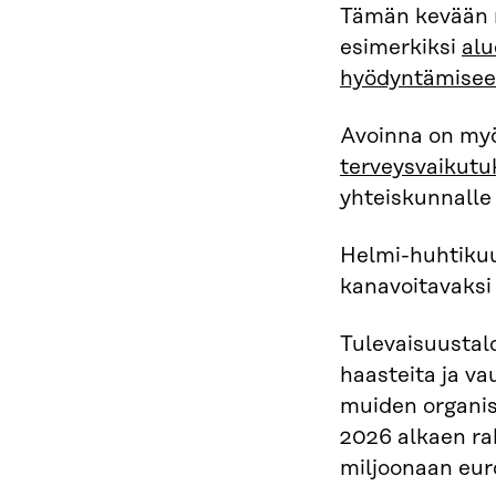
Tämän kevään ra
esimerkiksi
alu
hyödyntämiseen 
Avoinna on myö
terveysvaikutu
yhteiskunnalle
Helmi-huhtikuu
kanavoitavaksi 
Tulevaisuustalo
haasteita ja v
muiden organis
2026 alkaen ra
miljoonaan eur