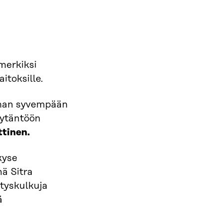
merkiksi
aitoksille.
lman syvempään
äytäntöön
ttinen.
kyse
inä Sitra
ityskulkuja
ä