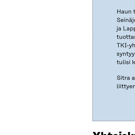
Haun t
Seinäj
ja Lap
tuotta
TKI-yh
syntyy
tulisi
Sitra 
liitty