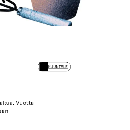
KUUNTELE
akua. Vuotta
iaan