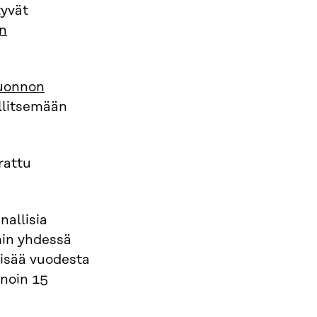
tyvät
n
uonnon
illitsemään
rattu
nallisia
min yhdessä
lisää vuodesta
 noin 15