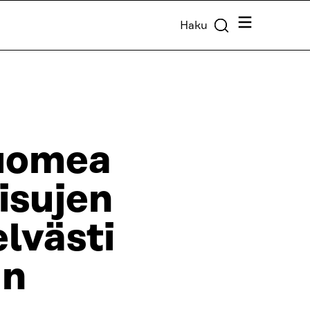
Valikko
Haku
Suomea
isujen
lvästi
än