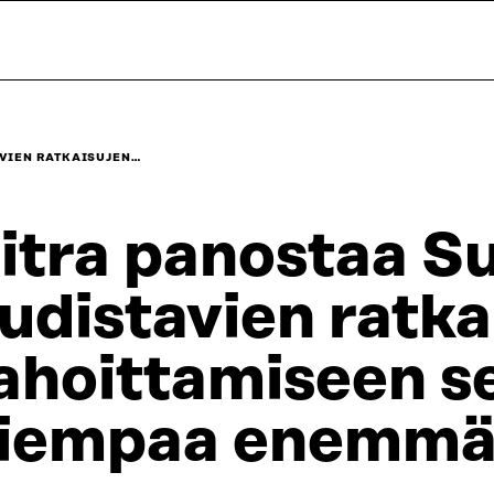
VIEN RATKAISUJEN…
itra panostaa 
udistavien ratka
ahoittamiseen se
iempaa enemm