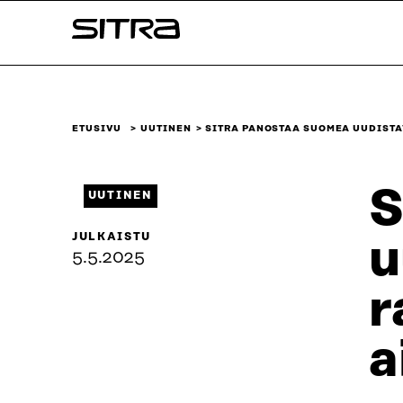
Siirry
Sitra
suoraan
sisältöön
↓
ETUSIVU
UUTINEN
SITRA PANOSTAA SUOMEA UUDISTA
S
UUTINEN
JULKAISTU
u
5.5.2025
r
a