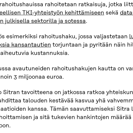
hoitushauissa rahoitetaan ratkaisuja, jotka liit
eellisen TKI-yhteistyön kehittämiseen
sekä
data
julkisella sektorilla ja sotessa
.
s esimerkiksi rahoitushaku, jossa valjastetaan
l
ksia kansantautien
torjuntaan ja pyritään näin h
 aiheutuvia kustannuksia.
ssa avautuneiden rahoitushakujen kautta on va
noin 3 miljoonaa euroa.
 Sitran tavoitteena on jatkossa ratkoa yhteiskun
auhdittaa talouden kestävää kasvua yhä vahvem
aatioiden kanssa. Tämän saavuttamiseksi Sitra 
hoittamisen ja sitä tukevien hankintojen määrää
oon.