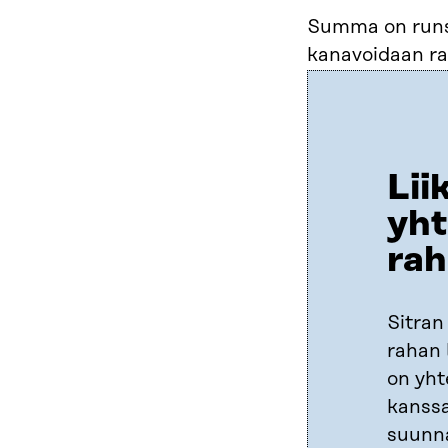
Summa on runsa
kanavoidaan ra
Lii
yht
rah
Sitran
rahan 
on yht
kanssa
suunn