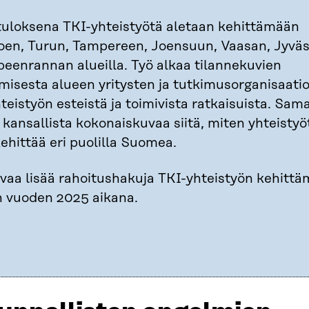
uloksena TKI-yhteistyötä aletaan kehittämään
oen, Turun, Tampereen, Joensuun, Vaasan, Jyvä
peenrannan alueilla. Työ alkaa tilannekuvien
misesta alueen yritysten ja tutkimusorganisaati
teistyön esteistä ja toimivista ratkaisuista. Sama
 kansallista kokonaiskuvaa siitä, miten yhteistyö
 kehittää eri puolilla Suomea.
avaa lisää rahoitushakuja TKI-yhteistyön kehitt
en vuoden 2025 aikana.