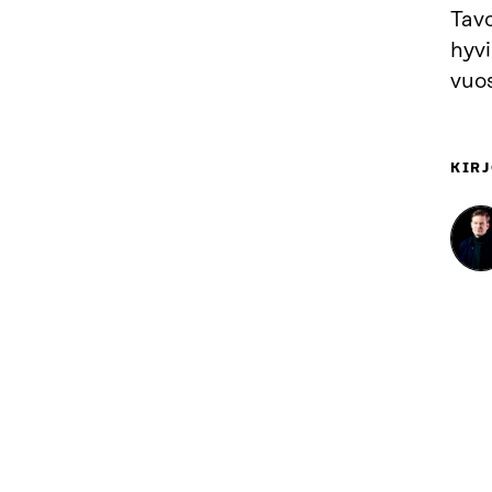
Tav
hyvi
vuos
KIRJ