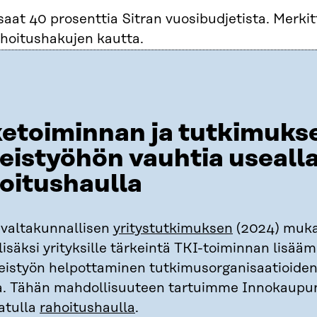
at 40 prosenttia Sitran vuosibudjetista. Merkit
hoitushakujen kautta.
ketoiminnan ja tutkimuks
eistyöhön vauhtia useall
oitushaulla
 valtakunnallisen
yritystutkimuksen
(2024) muk
lisäksi yrityksille tärkeintä TKI-toiminnan lisääm
eistyön helpottaminen tutkimusorganisaatioide
. Tähän mahdollisuuteen tartuimme Innokaupun
atulla
rahoitushaulla
.