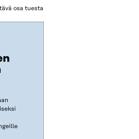
tävä osa tuesta
en
a
aan
iseksi
n
geille