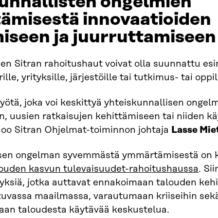
unnallisten ongelmien
misestä innovaatioiden
miseen ja juurruttamiseen
en Sitran rahoitushaut voivat olla suunnattu esi
ille, yrityksille, järjestöille tai tutkimus- tai oppil
ötä, joka voi keskittyä yhteiskunnallisen onge
 uusien ratkaisujen kehittämiseen tai niiden k
noo Sitran Ohjelmat-toiminnon johtaja
Lasse Mie
isen ongelman syvemmästä ymmärtämisestä on 
ouden kasvun tulevaisuudet-rahoitushaussa
. Si
tyksiä, jotka auttavat ennakoimaan talouden keh
uvassa maailmassa, varautumaan kriiseihin sek
an taloudesta käytävää keskustelua.