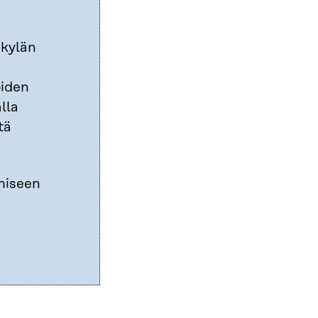
skylän
oiden
lla
tä
ämiseen