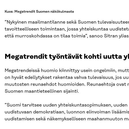
Kuva: Megatrendit Suomen näkökulmasta
”Nykyinen maailmantilanne sekä Suomen tulevaisuuteen va
tavoitteelliseen toimintaan, jossa yhteiskuntaa uudiste
että murroskohdassa on tilaa toimia”, sanoo Sitran ylia
Megatrendit työntävät kohti uutta 
Megatrendeissä huomio kiinnittyy usein ongelmiin, mutt
on hyvät edellytykset rakentaa vahva tulevaisuus, jos uu
muutosten reunaehdot huomioiden. Reunaehtoja ovat mu
Suomen maantieteellinen sijainti.
”Suomi tarvitsee uuden yhteiskuntasopimuksen, uuden i
uudistuvaan demokratiaan, luonnon elinvoiman lisäämise
uudistamisen sekä näkemykselliseen maahanmuuton mall