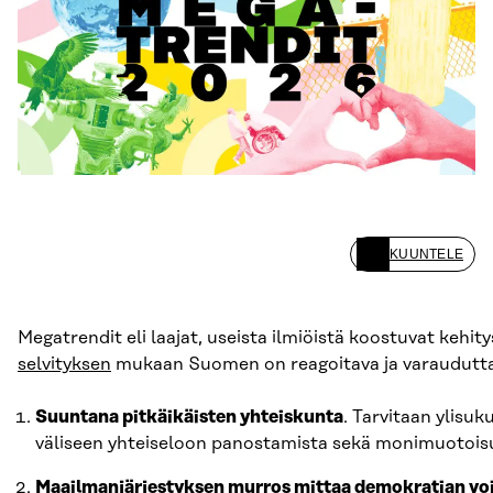
KUUNTELE
Megatrendit eli laajat, useista ilmiöistä koostuvat kehi
selvityksen
mukaan Suomen on reagoitava ja varauduttav
Suuntana pitkäikäisten yhteiskunta
. Tarvitaan ylisu
väliseen yhteiseloon panostamista sekä monimuotoi
Maailmanjärjestyksen murros mittaa demokratian vo