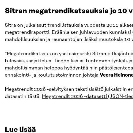
Sitran megatrendikatsauksia jo 10 
Sitra on julkaissut trendilistauksia vuodesta 2011 alk
megatrendiraportti. Eräänlaisen juhlavuoden kunniaksi 
mahdollisuuksien ja reunaehtojen lisäksi muutoksia 10 
”Megatrendikatsaus on yksi esimerkki Sitran pitkäjänte
tulevaisuusajattelua. Tiedon lisäksi tuotamme työkaluja, 
mahdollisimman helppoa hyödyntää niin päätöksenteossa,
ennakointi- ja koulutustoiminnon johtaja
Veera Heinon
Megatrendit 2026 -selvityksen tekstisisältö julkaistii
datasetin tästä:
Megatrendit 2026 -datasetti (JSON-tie
Lue lisää