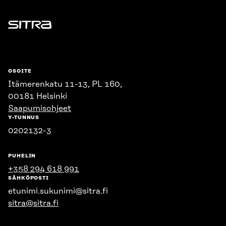
Sitra
OSOITE
Itämerenkatu 11-13, PL 160,
00181 Helsinki
Saapumisohjeet
Y-TUNNUS
0202132-3
PUHELIN
+358 294 618 991
SÄHKÖPOSTI
etunimi.sukunimi@sitra.fi
sitra@sitra.fi