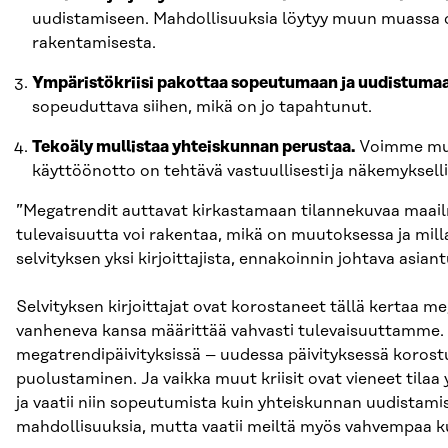
uudistamiseen. Mahdollisuuksia löytyy muun muassa d
rakentamisesta.
Ympäristökriisi pakottaa sopeutumaan ja uudistuma
sopeuduttava siihen, mikä on jo tapahtunut.
Tekoäly mullistaa yhteiskunnan perustaa.
Voimme muun
käyttöönotto on tehtävä vastuullisesti ja näkemyksell
”Megatrendit auttavat kirkastamaan tilannekuvaa maail
tulevaisuutta voi rakentaa, mikä on muutoksessa ja mill
selvityksen yksi kirjoittajista, ennakoinnin johtava asian
Selvityksen kirjoittajat ovat korostaneet tällä kertaa 
vanheneva kansa määrittää vahvasti tulevaisuuttamme. D
megatrendipäivityksissä – uudessa päivityksessä koro
puolustaminen. Ja vaikka muut kriisit ovat vieneet tilaa
ja vaatii niin sopeutumista kuin yhteiskunnan uudistamis
mahdollisuuksia, mutta vaatii meiltä myös vahvempaa k