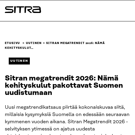
Siirry
suoraan
Sitra
sisältöön
↓
ETUSIVU
UUTINEN
SITRAN MEGATRENDIT 2026: NÄMÄ
KEHITYSKULUT…
UUTINEN
Sitran megatrendit 2026: Nämä
kehityskulut pakottavat Suomen
uudistumaan
Uusi megatrendikatsaus piirtää kokonaiskuvaa siitä,
millaisia kysymyksiä Suomella on edessään seuraavan
kymmenen vuoden aikana. Sitran Megatrendit 2026 -
selvityksen ytimessä on ajatus uudesta