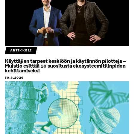
ARTIKKELI
Käyttäjien tarpeet keskiöön ja käytännön pilotteja –
Muistio esittää 10 suositusta ekosysteemitilinpidon
kehittämiseksi
30.6.2026