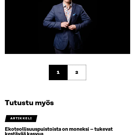
1
2
Tutustu myös
ARTIKKELI
Ekoteollisuuspuistoista on moneksi – tukevat
kestävää kasvua