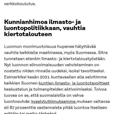
verkkokoulutus.
Kunnianhimoa ilmasto- ja
luontopolitiikkaan, vauhtia
kiertotalouteen
Luonnon monimuotoisuus hupenee hälyttävää
vauhtia kaikkialla maailmassa, myös Suomessa. Sitra
tunnetaan etenkin ilmasto- ja kiertotaloustyöstään.
Nyt luonnon elinvoimaisuuden vahvistaminen on
nostettu niiden rinnalle uudeksi, isoksi tavoitteeksi.
Esimerkiksi kesän 2021 kuntavaalien alla selvitimme
kaikkien Suomen
kuntien ilmasto- ja luontotavoitteet
keskustelun ja toimenpiteiden aktivoimiseksi. Toivoa
luovaa on se, että suomalaisilla on vahva
luontosuhde:
kyselytutkimuksemme
mukaan valtaosa
eli 87 prosenttia vastanneista pitää luontoa itselleen
erittäin tai melko tärkeänä.