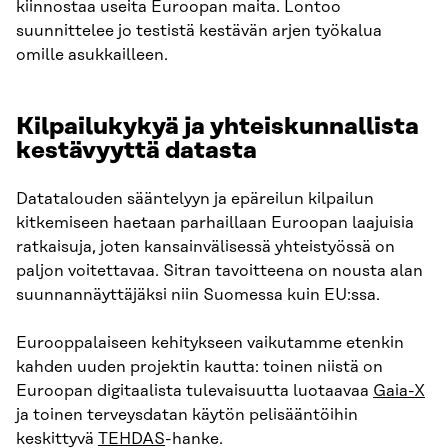
kiinnostaa useita Euroopan maita. Lontoo
suunnittelee jo testistä kestävän arjen työkalua
omille asukkailleen.
Kilpailukykyä ja yhteiskunnallista
kestävyyttä datasta
Datatalouden sääntelyyn ja epäreilun kilpailun
kitkemiseen haetaan parhaillaan Euroopan laajuisia
ratkaisuja, joten kansainvälisessä yhteistyössä on
paljon voitettavaa. Sitran tavoitteena on nousta alan
suunnannäyttäjäksi niin Suomessa kuin EU:ssa.
Eurooppalaiseen kehitykseen vaikutamme etenkin
kahden uuden projektin kautta: toinen niistä on
Euroopan digitaalista tulevaisuutta luotaavaa
Gaia-X
ja toinen terveysdatan käytön pelisääntöihin
keskittyvä
TEHDAS
-hanke.