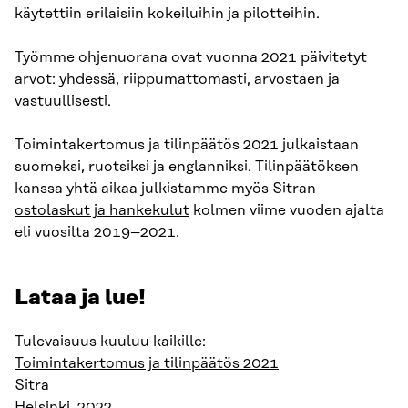
käytettiin erilaisiin kokeiluihin ja pilotteihin.
Työmme ohjenuorana ovat vuonna 2021 päivitetyt
arvot: yhdessä, riippumattomasti, arvostaen ja
vastuullisesti.
Toimintakertomus ja tilinpäätös 2021 julkaistaan
suomeksi, ruotsiksi ja englanniksi. Tilinpäätöksen
kanssa yhtä aikaa julkistamme myös Sitran
ostolaskut ja hankekulut
kolmen viime vuoden ajalta
eli vuosilta 2019–2021.
Lataa ja lue!
Tulevaisuus kuuluu kaikille:
Toimintakertomus ja tilinpäätös 2021
Sitra
Helsinki, 2022