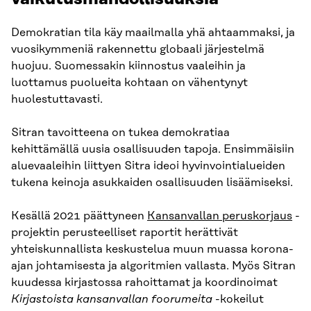
Demokratian tila käy maailmalla yhä ahtaammaksi, ja
vuosikymmeniä rakennettu globaali järjestelmä
huojuu. Suomessakin kiinnostus vaaleihin ja
luottamus puolueita kohtaan on vähentynyt
huolestuttavasti.
Sitran tavoitteena on tukea demokratiaa
kehittämällä uusia osallisuuden tapoja. Ensimmäisiin
aluevaaleihin liittyen Sitra ideoi hyvinvointialueiden
tukena keinoja asukkaiden osallisuuden lisäämiseksi.
Kesällä 2021 päättyneen
Kansanvallan peruskorjaus
-
projektin perusteelliset raportit herättivät
yhteiskunnallista keskustelua muun muassa korona-
ajan johtamisesta ja algoritmien vallasta. Myös Sitran
kuudessa kirjastossa rahoittamat ja koordinoimat
Kirjastoista kansanvallan foorumeita
-kokeilut