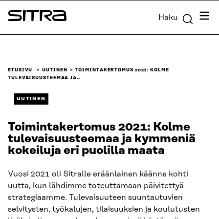
Siirry
Valik
Haku
suoraan
Sitra
sisältöön
↓
ETUSIVU
UUTINEN
TOIMINTAKERTOMUS 2021: KOLME
TULEVAISUUSTEEMAA JA…
UUTINEN
Toimintakertomus 2021: Kolme
tulevaisuusteemaa ja kymmeniä
kokeiluja eri puolilla maata
Vuosi 2021 oli Sitralle eräänlainen käänne kohti
uutta, kun lähdimme toteuttamaan päivitettyä
strategiaamme. Tulevaisuuteen suuntautuvien
selvitysten, työkalujen, tilaisuuksien ja koulutusten