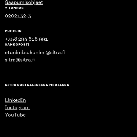
Saapumisohjeet
Y-TUNNUS
0202132-3
PUHELIN
+358 294 618 991
SÄHKÖPOSTI
etunimi.sukunimi@sitra.fi
sitra@sitra.fi
SITRA SOSIAALISESSA MEDIASSA
LinkedIn
Instagram
YouTube