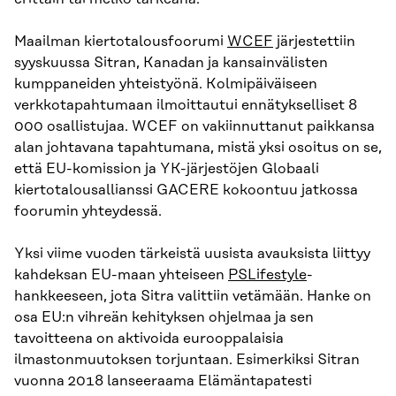
Maailman kiertotalousfoorumi
WCEF
järjestettiin
syyskuussa Sitran, Kanadan ja kansainvälisten
kumppaneiden yhteistyönä. Kolmipäiväiseen
verkkotapahtumaan ilmoittautui ennätykselliset 8
000 osallistujaa. WCEF on vakiinnuttanut paikkansa
alan johtavana tapahtumana, mistä yksi osoitus on se,
että EU-komission ja YK-järjestöjen Globaali
kiertotalousallianssi GACERE kokoontuu jatkossa
foorumin yhteydessä.
Yksi viime vuoden tärkeistä uusista avauksista liittyy
kahdeksan EU-maan yhteiseen
PSLifestyle
-
hankkeeseen, jota Sitra valittiin vetämään. Hanke on
osa EU:n vihreän kehityksen ohjelmaa ja sen
tavoitteena on aktivoida eurooppalaisia
ilmastonmuutoksen torjuntaan. Esimerkiksi Sitran
vuonna 2018 lanseeraama Elämäntapatesti