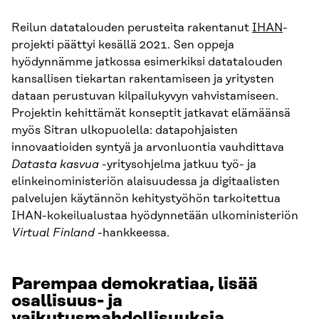
Reilun datatalouden perusteita rakentanut
IHAN
-
projekti päättyi kesällä 2021. Sen oppeja
hyödynnämme jatkossa esimerkiksi datatalouden
kansallisen tiekartan rakentamiseen ja yritysten
dataan perustuvan kilpailukyvyn vahvistamiseen.
Projektin kehittämät konseptit jatkavat elämäänsä
myös Sitran ulkopuolella: datapohjaisten
innovaatioiden syntyä ja arvonluontia vauhdittava
Datasta kasvua
-yritysohjelma jatkuu työ- ja
elinkeinoministeriön alaisuudessa ja digitaalisten
palvelujen käytännön kehitystyöhön tarkoitettua
IHAN-kokeilualustaa hyödynnetään ulkoministeriön
Virtual Finland
-hankkeessa.
Parempaa demokratiaa, lisää
osallisuus- ja
vaikutusmahdollisuuksia