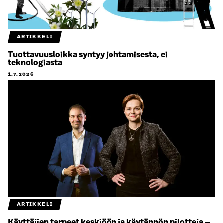
ARTIKKELI
Tuottavuusloikka syntyy johtamisesta, ei
teknologiasta
1.7.2026
ARTIKKELI
Käyttäjien tarpeet keskiöön ja käytännön pilotteja –