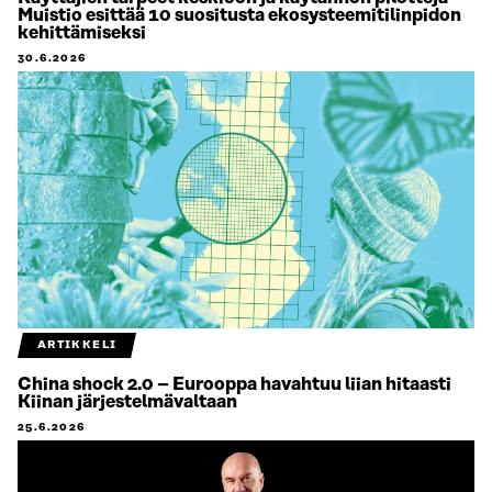
Muistio esittää 10 suositusta ekosysteemitilinpidon
kehittämiseksi
30.6.2026
ARTIKKELI
China shock 2.0 – Eurooppa havahtuu liian hitaasti
Kiinan järjestelmävaltaan
25.6.2026