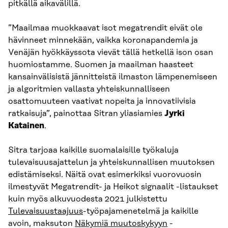
pitkällä aikavälillä.
”Maailmaa muokkaavat isot megatrendit eivät ole
hävinneet minnekään, vaikka koronapandemia ja
Venäjän hyökkäyssota vievät tällä hetkellä ison osan
huomiostamme. Suomen ja maailman haasteet
kansainvälisistä jännitteistä ilmaston lämpenemiseen
ja algoritmien vallasta yhteiskunnalliseen
osattomuuteen vaativat nopeita ja innovatiivisia
ratkaisuja”, painottaa Sitran yliasiamies
Jyrki
Katainen
.
Sitra tarjoaa kaikille suomalaisille työkaluja
tulevaisuusajattelun ja yhteiskunnallisen muutoksen
edistämiseksi. Näitä ovat esimerkiksi vuorovuosin
ilmestyvät Megatrendit- ja Heikot signaalit -listaukset
kuin myös alkuvuodesta 2021 julkistettu
Tulevaisuustaajuus
-työpajamenetelmä ja kaikille
avoin, maksuton
Näkymiä muutoskykyyn
-