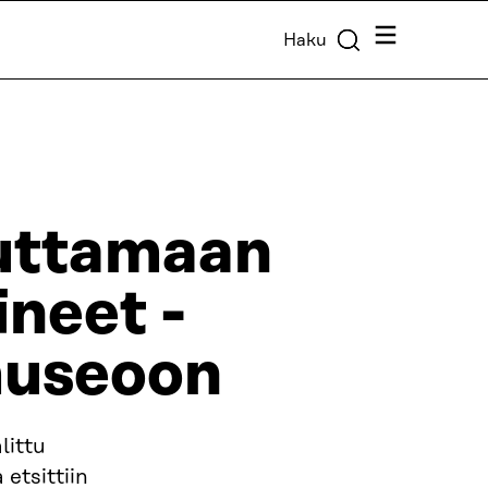
Valikko
Haku
euttamaan
neet -
museoon
littu
etsittiin