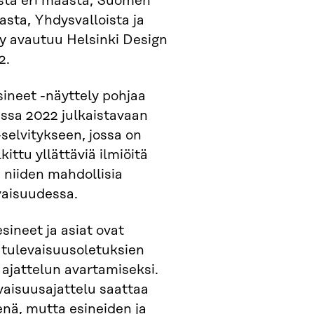
sta eri maasta, Suomen
iasta, Yhdysvalloista ja
ly avautuu Helsinki Design
2.
ineet -näyttely pohjaa
ssa 2022 julkaistavaan
-selvitykseen, jossa on
kittu yllättäviä ilmiöitä
niiden mahdollisia
vaisuudessa.
sineet ja asiat ovat
 tulevaisuusoletuksien
 ajattelun avartamiseksi.
evaisuusajattelu saattaa
enä, mutta esineiden ja