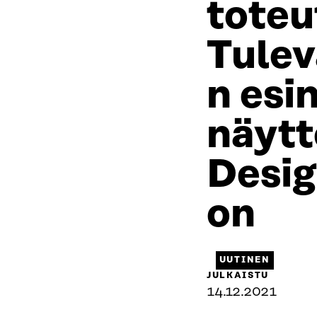
tote
Tulev
n esi
näytt
Desi
on
UUTINEN
JULKAISTU
14.12.2021