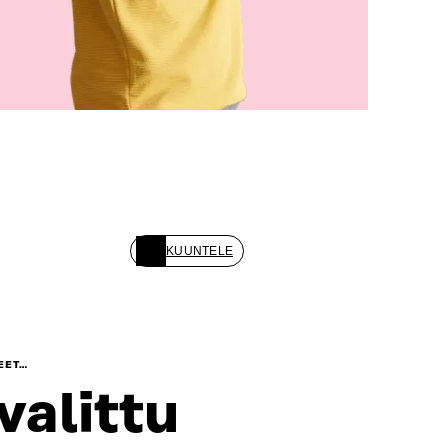
KUUNTELE
EET…
valittu