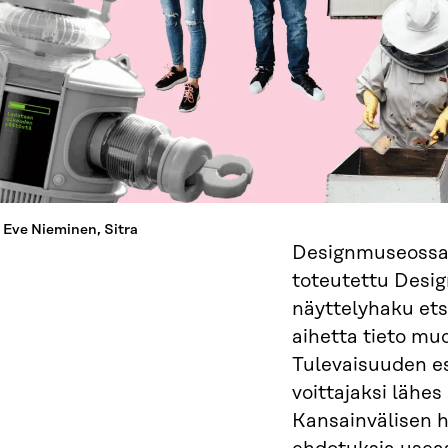
 Eve Nieminen, Sitra
Designmuseossa 
toteutettu Desig
näyttelyhaku ets
aihetta tieto muo
Tulevaisuuden es
voittajaksi lähe
Kansainvälisen h