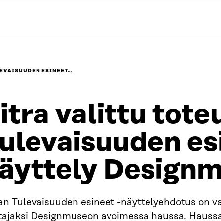
LEVAISUUDEN ESINEET…
itra valittu tot
ulevaisuuden esi
äyttely Design
an Tulevaisuuden esineet -näyttelyehdotus on va
ttajaksi Designmuseon avoimessa haussa. Haussa 