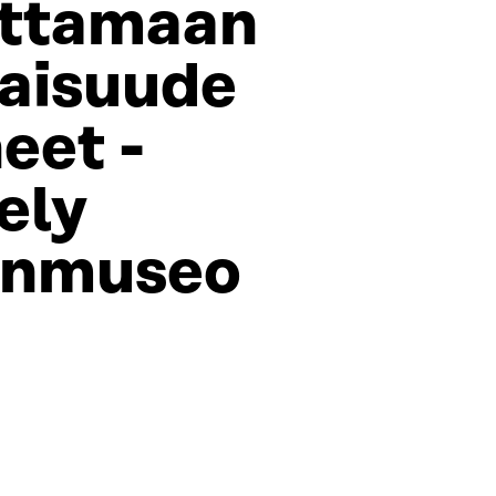
uttamaan
aisuude
neet -
ely
gnmuseo