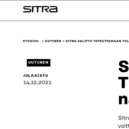
Siirry
Sitra
suoraan
sisältöön
↓
ETUSIVU
UUTINEN
SITRA VALITTU TOTEUTTAMAAN TU
S
UUTINEN
JULKAISTU
T
14.12.2021
n
Sitr
voi