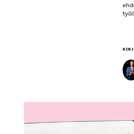
ehdo
työl
KIRJ