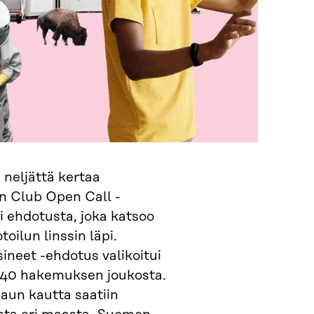
neljättä kertaa
n Club Open Call -
i ehdotusta, joka katsoo
toilun linssin läpi.
ineet -ehdotus valikoitui
s 40 hakemuksen joukosta.
aun kautta saatiin