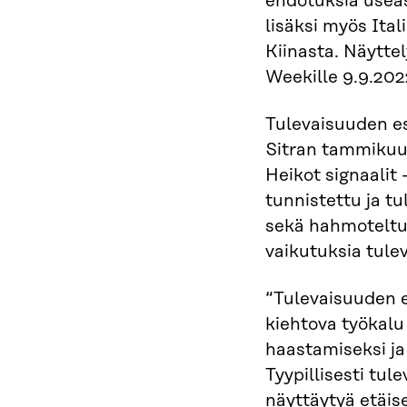
ehdotuksia usea
lisäksi myös Ital
Kiinasta. Näytte
Weekille 9.9.202
Tulevaisuuden es
Sitran tammikuu
Heikot signaalit 
tunnistettu ja tul
sekä hahmoteltu 
vaikutuksia tule
“Tulevaisuuden e
kiehtova työkalu
haastamiseksi ja
Tyypillisesti tul
näyttäytyä etäis