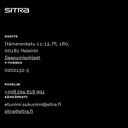
Sitra
OSOITE
Itämerenkatu 11-13, PL 160,
00181 Helsinki
Saapumisohjeet
Y-TUNNUS
0202132-3
PUHELIN
+358 294 618 991
SÄHKÖPOSTI
etunimi.sukunimi@sitra.fi
sitra@sitra.fi