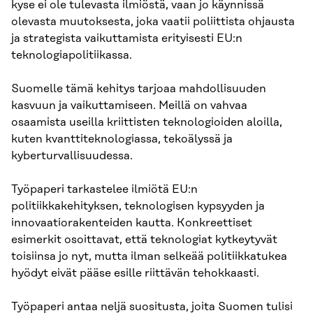
kyse ei ole tulevasta ilmiöstä, vaan jo käynnissä
olevasta muutoksesta, joka vaatii poliittista ohjausta
ja strategista vaikuttamista erityisesti EU:n
teknologiapolitiikassa.
Suomelle tämä kehitys tarjoaa mahdollisuuden
kasvuun ja vaikuttamiseen. Meillä on vahvaa
osaamista useilla kriittisten teknologioiden aloilla,
kuten kvanttiteknologiassa, tekoälyssä ja
kyberturvallisuudessa.
Työpaperi tarkastelee ilmiötä EU:n
politiikkakehityksen, teknologisen kypsyyden ja
innovaatiorakenteiden kautta. Konkreettiset
esimerkit osoittavat, että teknologiat kytkeytyvät
toisiinsa jo nyt, mutta ilman selkeää politiikkatukea
hyödyt eivät pääse esille riittävän tehokkaasti.
Työpaperi antaa neljä suositusta, joita Suomen tulisi