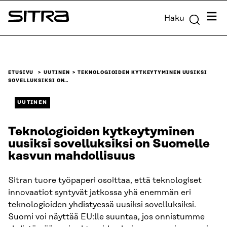
Siirry
Valik
Haku
suoraan
Sitra
sisältöön
↓
ETUSIVU
UUTINEN
TEKNOLOGIOIDEN KYTKEYTYMINEN UUSIKSI
SOVELLUKSIKSI ON…
UUTINEN
Teknologioiden kytkeytyminen
uusiksi sovelluksiksi on Suomelle
kasvun mahdollisuus
Sitran tuore työpaperi osoittaa, että teknologiset
innovaatiot syntyvät jatkossa yhä enemmän eri
teknologioiden yhdistyessä uusiksi sovelluksiksi.
Suomi voi näyttää EU:lle suuntaa, jos onnistumme