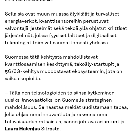
Sellaisia ovat muun muassa älykkäät ja turvalliset
energiaverkot, kvanttisensoreihin perustuvat
valvontajärjestelmät sekä tekoälyllä ohjatut kriittiset
järjestelmät, joissa fyysiset laitteet ja digitaaliset
teknologiat toimivat saumattomasti yhdessä.
Suomessa tätä kehitystä mahdollistavat
kvanttiosaamisen keskittymä, tekoäly-startupit ja
5G/6G-kehitys muodostavat ekosysteemin, jota on
vaikea kopioida.
– Tällainen teknologioiden toisiinsa kytkeminen
uusiksi innovaatioiksi on Suomelle strateginen
mahdollisuus. Se haastaa meidät uudistamaan tapaa,
jolla ohjaamme innovaatiota ja rakennamme
tulevaisuuden ratkaisuja, sanoo johtava asiantuntija
Laura Halenius
Sitrasta.