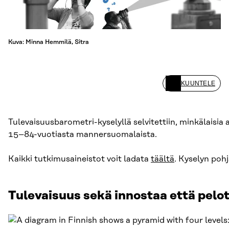
Kuva: Minna Hemmilä, Sitra
KUUNTELE
Tulevaisuusbarometri-kyselyllä selvitettiin, minkälaisi
15–84-vuotiasta mannersuomalaista.
Kaikki tutkimusaineistot voit ladata
täältä
. Kyselyn pohj
Tulevaisuus sekä innostaa että pelo