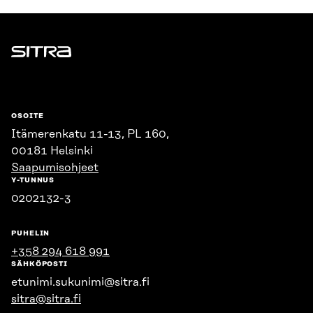
Sitra
OSOITE
Itämerenkatu 11-13, PL 160,
00181 Helsinki
Saapumisohjeet
Y-TUNNUS
0202132-3
PUHELIN
+358 294 618 991
SÄHKÖPOSTI
etunimi.sukunimi@sitra.fi
sitra@sitra.fi