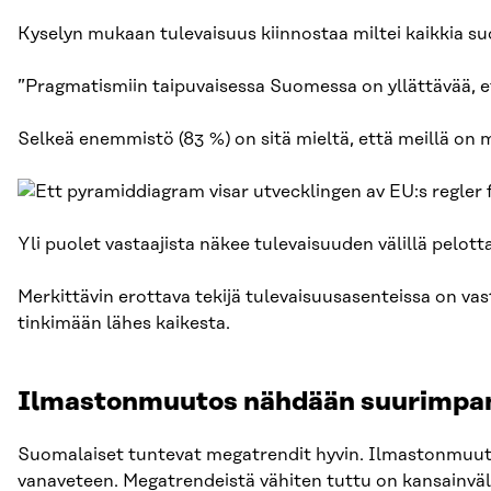
Kyselyn mukaan tulevaisuus kiinnostaa miltei kaikkia suo
”Pragmatismiin taipuvaisessa Suomessa on yllättävää, ett
Selkeä enemmistö (83 %) on sitä mieltä, että meillä on m
Yli puolet vastaajista näkee tulevaisuuden välillä pelot
Merkittävin erottava tekijä tulevaisuusasenteissa on v
tinkimään lähes kaikesta.
Ilmastonmuutos nähdään suurimpa
Suomalaiset tuntevat megatrendit hyvin. Ilmastonmuuto
vanaveteen. Megatrendeistä vähiten tuttu on kansainväl