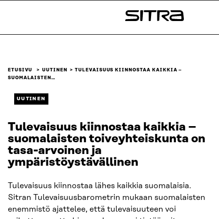
Siirry
suoraan
Sitra
sisältöön
↓
ETUSIVU
UUTINEN
TULEVAISUUS KIINNOSTAA KAIKKIA –
SUOMALAISTEN…
UUTINEN
Tulevaisuus kiinnostaa kaikkia –
suomalaisten toiveyhteiskunta on
tasa-arvoinen ja
ympäristöystävällinen
Tulevaisuus kiinnostaa lähes kaikkia suomalaisia.
Sitran Tulevaisuusbarometrin mukaan suomalaisten
enemmistö ajattelee, että tulevaisuuteen voi