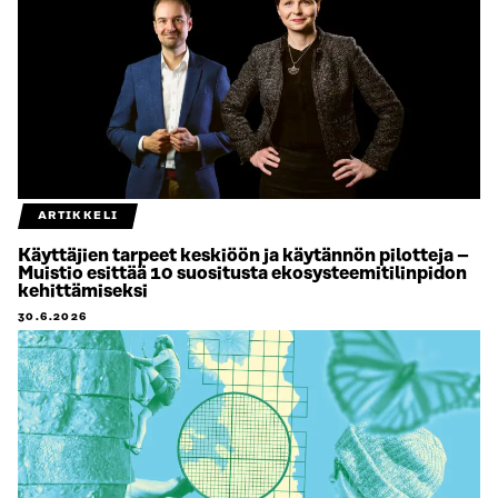
ARTIKKELI
Käyttäjien tarpeet keskiöön ja käytännön pilotteja –
Muistio esittää 10 suositusta ekosysteemitilinpidon
kehittämiseksi
30.6.2026