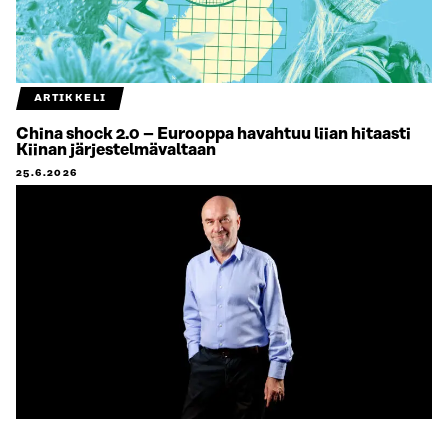
ARTIKKELI
China shock 2.0 – Eurooppa havahtuu liian hitaasti
Kiinan järjestelmävaltaan
25.6.2026