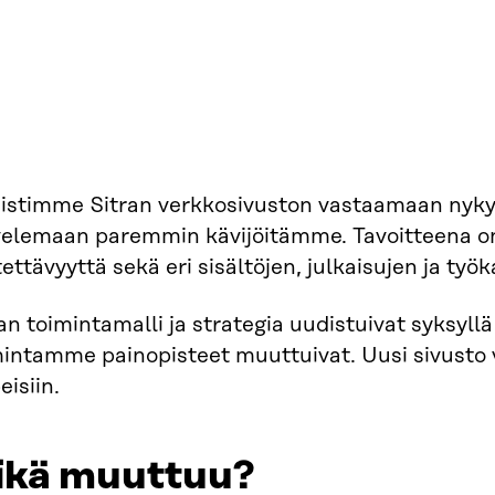
istimme Sitran verkkosivuston vastaamaan nyk
velemaan paremmin kävijöitämme. Tavoitteena on
ettävyyttä sekä eri sisältöjen, julkaisujen ja työ
an toimintamalli ja strategia uudistuivat syksyll
mintamme painopisteet muuttuivat. Uusi sivusto 
eisiin.
ikä muuttuu?