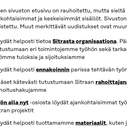
n sivuston etusivu on rauhoitettu, mutta sieltä 
kohtaisimmat ja keskeisimmät sisällöt. Sivuston
istettu. Muut merkittävät uudistukset ovat muu
ydät helposti tietoa
Sitrasta organisaationa
. Pä
tustumaan eri toimintojemme työhön sekä tarka
ömme tuloksia ja sijoituksiamme
ydät helposti
ennakoinnin
parissa tehtävän työn,
äset kätevästi tutustumaan Sitraan
rahoittajan
hoitushakujamme
ön alla nyt
-osiosta löydät ajankohtaisimmat työ
tran projektit
ydät helposti tuottamamme
materiaalit
, kuten 