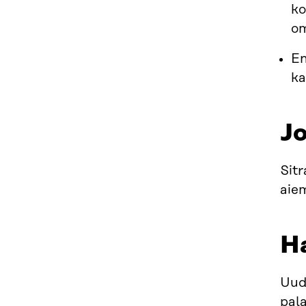
ko
om
En
ka
Jo
Sitr
aie
Ha
Uud
pal