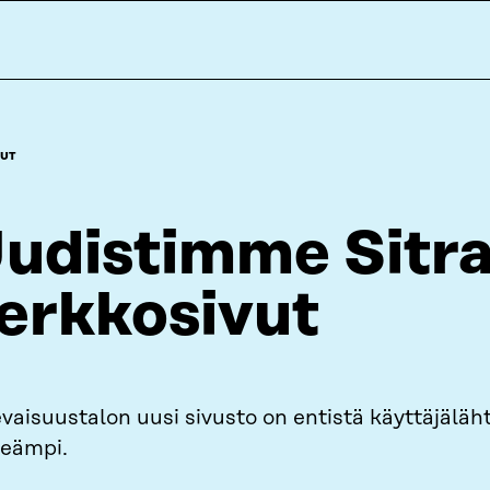
UT
udistimme Sitr
erkkosivut
vaisuustalon uusi sivusto on entistä käyttäjäläh
keämpi.