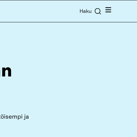
Valikko
Haku
an
töisempi ja