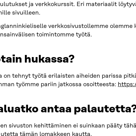
ulutukset ja verkkokurssit. Eri materiaalit löytyv
ille sivuilleen.
glanninkieliselle verkkosivustollemme olemme k
nsainvälisen toimintomme työtä.
tain hukassa?
a on tehnyt työtä erilaisten aiheiden parissa pitk
mman työmme pariin jatkossa osoitteesta:
https:/
luatko antaa palautetta
en sivuston kehittäminen ei suinkaan pääty tähä
autetta
tämän lomakkeen kautta
.