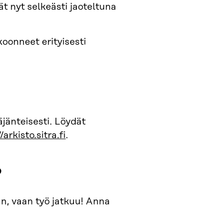
ät nyt selkeästi jaoteltuna
oonneet erityisesti
äjänteisesti. Löydät
/arkisto.sitra.fi
.
?
n, vaan työ jatkuu! Anna