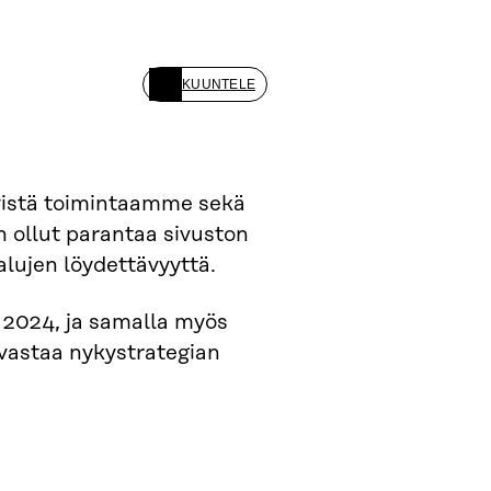
KUUNTELE
yistä toimintaamme sekä
 ollut parantaa sivuston
kalujen löydettävyyttä.
ä 2024, ja samalla myös
vastaa nykystrategian