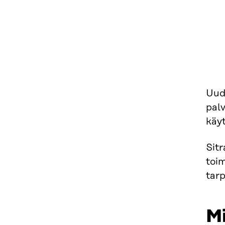
Uud
pal
käyt
Sitr
toi
tarp
M