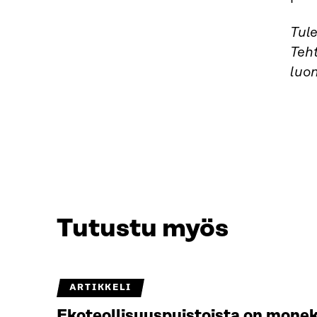
Tul
Teh
luo
Tutustu myös
ARTIKKELI
Ekoteollisuuspuistoista on monek