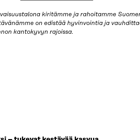
evaisuustalona kiritämme ja rahoitamme Suomen
tävänämme on edistää hyvinvointia ja vauhditt
nnon kantokyvyn rajoissa.
si – tukevat kestävää kasvua