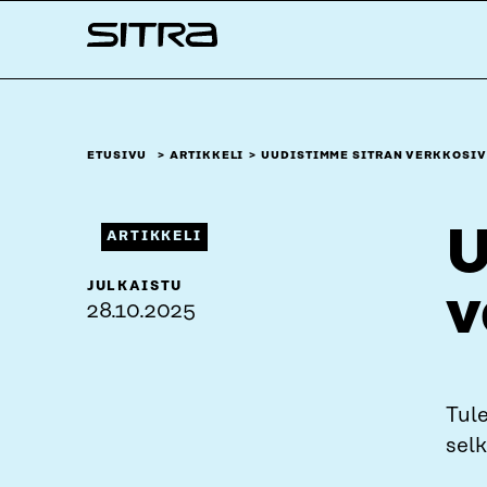
Siirry
Sitra
suoraan
sisältöön
↓
ETUSIVU
ARTIKKELI
UUDISTIMME SITRAN VERKKOSIV
U
ARTIKKELI
JULKAISTU
v
28.10.2025
Tule
sel