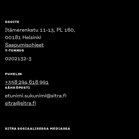
OSOITE
Itämerenkatu 11-13, PL 160,
00181 Helsinki
Saapumisohjeet
Y-TUNNUS
0202132-3
PUHELIN
+358 294 618 991
SÄHKÖPOSTI
etunimi.sukunimi@sitra.fi
sitra@sitra.fi
SITRA SOSIAALISESSA MEDIASSA