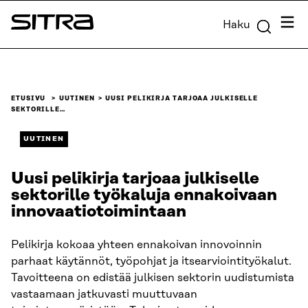
Siirry
Valik
Haku
suoraan
Sitra
sisältöön
↓
ETUSIVU
UUTINEN
UUSI PELIKIRJA TARJOAA JULKISELLE
SEKTORILLE…
UUTINEN
Uusi pelikirja tarjoaa julkiselle
sektorille työkaluja ennakoivaan
innovaatiotoimintaan
Pelikirja kokoaa yhteen ennakoivan innovoinnin
parhaat käytännöt, työpohjat ja itsearviointityökalut.
Tavoitteena on edistää julkisen sektorin uudistumista
vastaamaan jatkuvasti muuttuvaan