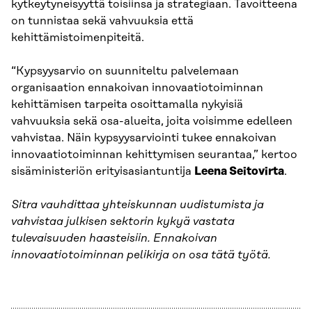
kytkeytyneisyyttä toisiinsa ja strategiaan. Tavoitteena
on tunnistaa sekä vahvuuksia että
kehittämistoimenpiteitä.
“Kypsyysarvio on suunniteltu palvelemaan
organisaation ennakoivan innovaatiotoiminnan
kehittämisen tarpeita osoittamalla nykyisiä
vahvuuksia sekä osa-alueita, joita voisimme edelleen
vahvistaa. Näin kypsyysarviointi tukee ennakoivan
innovaatiotoiminnan kehittymisen seurantaa,” kertoo
sisäministeriön erityisasiantuntija
Leena Seitovirta
.
Sitra vauhdittaa yhteiskunnan uudistumista ja
vahvistaa julkisen sektorin kykyä vastata
tulevaisuuden haasteisiin. Ennakoivan
innovaatiotoiminnan pelikirja on osa tätä työtä.