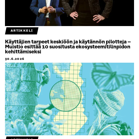
ARTIKKELI
Käyttäjien tarpeet keskiöön ja käytännön pilotteja –
Muistio esittää 10 suositusta ekosysteemitilinpidon
kehittämiseksi
30.6.2026