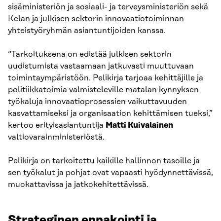
sisäministeriön ja sosiaali- ja terveysministeriön sekä
Kelan ja julkisen sektorin innovaatiotoiminnan
yhteistyöryhmän asiantuntijoiden kanssa.
“Tarkoituksena on edistää julkisen sektorin
uudistumista vastaamaan jatkuvasti muuttuvaan
toimintaympäristöön. Pelikirja tarjoaa kehittäjille ja
politiikkatoimia valmisteleville matalan kynnyksen
työkaluja innovaatioprosessien vaikuttavuuden
kasvattamiseksi ja organisaation kehittämisen tueksi,”
kertoo erityisasiantuntija
Matti Kuivalainen
valtiovarainministeriöstä.
Pelikirja on tarkoitettu kaikille hallinnon tasoille ja
sen työkalut ja pohjat ovat vapaasti hyödynnettävissä,
muokattavissa ja jatkokehitettävissä.
Strateginen ennakointi ja