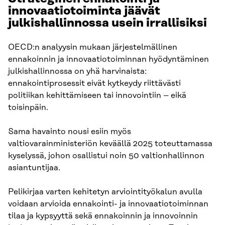
innovaatiotoiminta jäävät
julkishallinnossa usein irrallisiksi
OECD:n analyysin mukaan järjestelmällinen
ennakoinnin ja innovaatiotoiminnan hyödyntäminen
julkishallinnossa on yhä harvinaista:
ennakointiprosessit eivät kytkeydy riittävästi
politiikan kehittämiseen tai innovointiin – eikä
toisinpäin.
Sama havainto nousi esiin myös
valtiovarainministeriön keväällä 2025 toteuttamassa
kyselyssä, johon osallistui noin 50 valtionhallinnon
asiantuntijaa.
Pelikirjaa varten kehitetyn arviointityökalun avulla
voidaan arvioida ennakointi- ja innovaatiotoiminnan
tilaa ja kypsyyttä sekä ennakoinnin ja innovoinnin