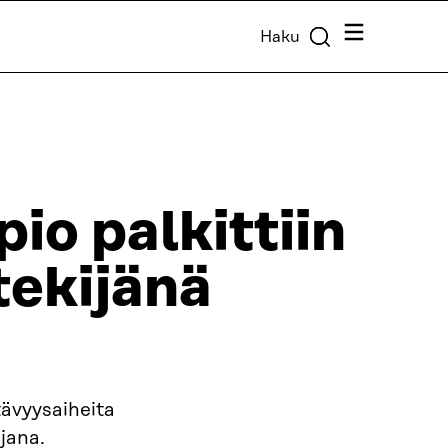
Valikko
Haku
pio palkittiin
tekijänä
tävyysaiheita
jana.