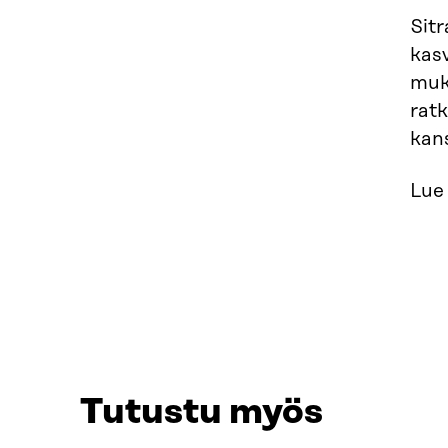
Sit
kas
muk
rat
kan
Lue 
Tutustu myös