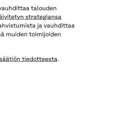
 vauhdittaa talouden
ivitetyn strategiansa
hvistumista ja vauhdittaa
sä muiden toimijoiden
säätiön tiedotteesta
.