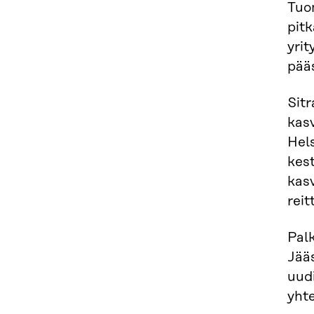
Tuo
pit
yrit
pää
Sit
kasv
Hels
kes
kasv
reit
Palk
Jääs
uudi
yhte