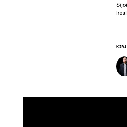
Sijo
kesk
KIRJ