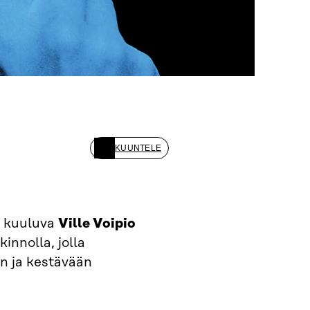
KUUNTELE
n kuuluva
Ville Voipio
innolla, jolla
n ja kestävään