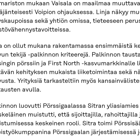
mariston mukaan Vaisala on maailmaa muuttava y
käjänteisesti Voipion ohjauksessa. Linja näkyy 
yskaupoissa sekä yhtiön omissa, tieteeseen perus
stövähennystavoitteissa.
ra on ollut mukana rakentamassa ensimmäistä ke
un tekijä -palkinnon kriteerejä. Palkinnon taustat
ingin pörssiin ja First North -kasvumarkkinalle lis
tävän kehityksen mukaista liiketoimintaa sekä n
usta. Yrityksiä tarkasteltiin myös kansainväliste
tausten avulla.
innon luovutti Pörssigaalassa Sitran yliasiamie
keläinen muistutti, että sijoittajilla, rahoittajill
stumisessa keskeinen rooli. Sitra toimi Pörssisä
istyökumppanina Pörssigaalan järjestämisessä jo