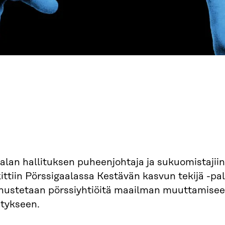
alan hallituksen puheenjohtaja ja sukuomistajii
ittiin Pörssigaalassa Kestävän kasvun tekijä -palk
nustetaan pörssiyhtiöitä maailman muuttamisee
itykseen.