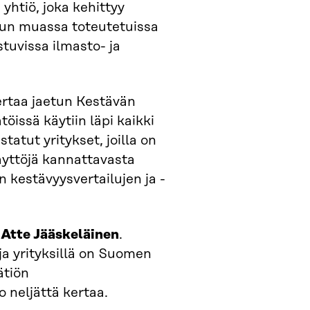
htiö, joka kehittyy
muun muassa toteutetuissa
tuvissa ilmasto- ja
rtaa jaetun Kestävän
öissä käytiin läpi kaikki
tatut yritykset, joilla on
äyttöjä kannattavasta
n kestävyysvertailujen ja -
s
Atte Jääskeläinen
.
a ja yrityksillä on Suomen
ätiön
 neljättä kertaa.