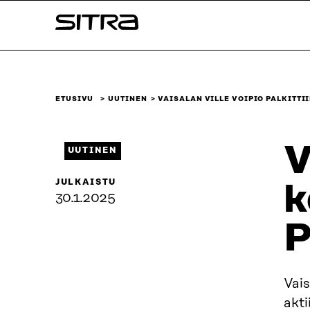
Siirry
Sitra
suoraan
sisältöön
↓
ETUSIVU
UUTINEN
VAISALAN VILLE VOIPIO PALKITTI
V
UUTINEN
JULKAISTU
k
30.1.2025
P
Vai
akti