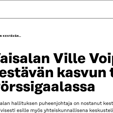
IN KESTÄVÄN…
aisalan Ville Voi
estävän kasvun 
örssigaalassa
salan hallituksen puheenjohtaja on nostanut kes
ivisesti esille myös yhteiskunnallisena keskusteli