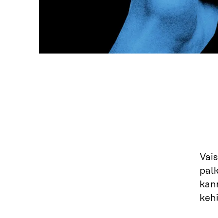
Vais
palk
kan
keh