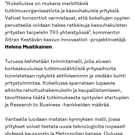
“Kokeiluissa on mukana merkittäviä
tutkimusorganisaatiota ja kasvuhakuisia yrityksiä.
Vahvat konsortiot varmistavat, että kokeilujen oppien
perusteella voidaan hakea ratkaisuja kasvuhakuisten
yritysten tarpeisiin TKI-yhteistyössä”, kommentoi
Sitran Kestävän kasvun innovaatiot -projektinvetäjä
Helena
Mustikainen
.
Turussa kehitetään toimintamalli, jolla alueen
korkeakouluissa tutkimuslähtöisiä yritysaihioita
tunnistetaan nykyistä aktiivisemmin ja viedään kohti
yritystoimintaa. Kokeilussa sparrataan lupaavia
aihioita rahoitushakemuksiin ja kaupallistamiseen,
tavoitteena lisätä tutkimuksesta syntyvien startupien
ja Research to Business -hankkeiden määrää.
Vantaalla luodaan matalan kynnyksen malli, jossa
yritykset voivat testata uusia teknologioita nopeasti
yhdessä kaupungin ja Metropolian kanssa. Oulussa