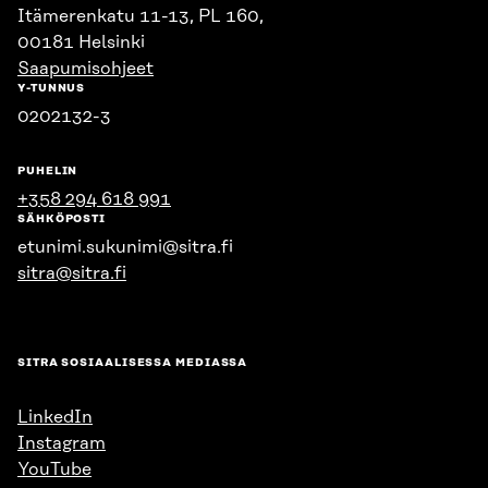
Itämerenkatu 11-13, PL 160,
00181 Helsinki
Saapumisohjeet
Y-TUNNUS
0202132-3
PUHELIN
+358 294 618 991
SÄHKÖPOSTI
etunimi.sukunimi@sitra.fi
sitra@sitra.fi
SITRA SOSIAALISESSA MEDIASSA
LinkedIn
Instagram
YouTube