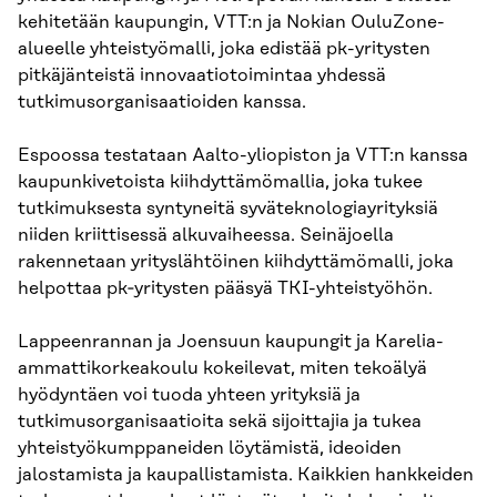
kehitetään kaupungin, VTT:n ja Nokian OuluZone-
alueelle yhteistyömalli, joka edistää pk-yritysten
pitkäjänteistä innovaatiotoimintaa yhdessä
tutkimusorganisaatioiden kanssa.
Espoossa testataan Aalto-yliopiston ja VTT:n kanssa
kaupunkivetoista kiihdyttämömallia, joka tukee
tutkimuksesta syntyneitä syväteknologiayrityksiä
niiden kriittisessä alkuvaiheessa. Seinäjoella
rakennetaan yrityslähtöinen kiihdyttämömalli, joka
helpottaa pk‑yritysten pääsyä TKI-yhteistyöhön.
Lappeenrannan ja Joensuun kaupungit ja Karelia-
ammattikorkeakoulu kokeilevat, miten tekoälyä
hyödyntäen voi tuoda yhteen yrityksiä ja
tutkimusorganisaatioita sekä sijoittajia ja tukea
yhteistyökumppaneiden löytämistä, ideoiden
jalostamista ja kaupallistamista. Kaikkien hankkeiden