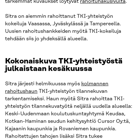
tarkemmat kuvaukset löytyvät
rahoituhakusivulta
.
Sitra on aiemmin rahoittanut TKI-yhteistyön
kokeiluja Vaasassa, Jyväskylässä ja Tampereella.
Uusien rahoitushankkeiden myötä TKI-kokeiluja
tehdään siis jo yhdeksällä alueella.
Kokonaiskuva TKI-yhteistyöstä
julkaistaan kesäkuussa
Sitra järjesti helmikuussa myös
kolmannen
rahoitushaun
TKI-yhteistyön tilannekuvan
tarkentamiseksi. Haun myötä Sitra rahoittaa TKI-
yhteistyön tilannekuvatyötä neljällä uudella alueella:
Keski-Uudenmaan koulutuskuntayhtymä Keudaa,
Kotkan-Haminan seudun kehitysyhtiö Cursor Oy:tä,
Kajaanin kaupunkia ja Rovaniemen kaupunkia.
Rahoitettujen tahojen lisäksi Sitra tukee