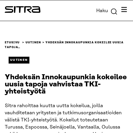
Siirry
Valik
Haku
suoraan
Sitra
sisältöön
↓
ETUSIVU
UUTINEN
YHDEKSÄN INNOKAUPUNKIA KOKEILEE UUSIA
TAPOJA…
UUTINEN
Yhdeksän Innokaupunkia kokeilee
uusia tapoja vahvistaa TKI-
yhteistyötä
Sitra rahoittaa kuutta uutta kokeilua, joilla
vauhditetaan yritysten ja tutkimusorganisaatioiden
välistä TKI-yhteistyötä. Kokeilut toteutetaan
Turussa, Espoossa, Seinäjoella, Vantaalla, Oulussa