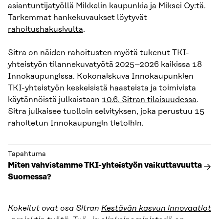
asiantuntijatyöllä Mikkelin kaupunkia ja Miksei Oy:tä.
Tarkemmat hankekuvaukset löytyvät
rahoitushakusivulta
.
Sitra on näiden rahoitusten myötä tukenut TKI-
yhteistyön tilannekuvatyötä 2025–2026 kaikissa 18
Innokaupungissa. Kokonaiskuva Innokaupunkien
TKI-yhteistyön keskeisistä haasteista ja toimivista
käytännöistä julkaistaan
10.6. Sitran tilaisuudessa
.
Sitra julkaisee tuolloin selvityksen, joka perustuu 15
rahoitetun Innokaupungin tietoihin.
Tapahtuma
Miten vahvistamme TKI-yhteistyön vaikuttavuutta
Suomessa?
Kokeilut ovat osa Sitran
Kestävän kasvun innovaatiot