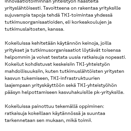
innovaatiotoiminnan yhteistyön haasteita
yrityslähtöisesti. Tavoitteena on rakentaa yrityksille
sujuvampia tapoja tehdä TKI-toimintaa yhdessä
tutkimusorganisaatioiden, eli korkeakoulujen ja
tutkimuslaitosten, kanssa.
Kokeiluissa kehitetään käytännön keinoja, joilla
yritykset ja tutkimusorganisaatiot löytävät toisensa
helpommin ja voivat testata uusia ratkaisuja nopeasti.
Kokeilut kohdistuvat keskeisiin TKI-yhteistyön
mahdollisuuksiin, kuten tutkimuslähtöisten yritysten
kasvun tukemiseen, TKI-infrastruktuurien
laajempaan yrityskäyttöön sekä TKI-yhteistyöhön
pääsyn helpottamiseen kasvuhakuisille pk-yrityksille.
Kokeiluissa painottuu tekemällä oppiminen:
ratkaisuja kokeillaan käytännössä ja suuntaa
tarkennetaan sen mukaan, mikä toimii.