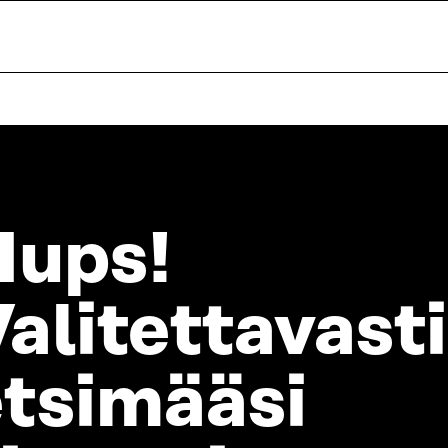
Hups!
alitettavasti
etsimääsi