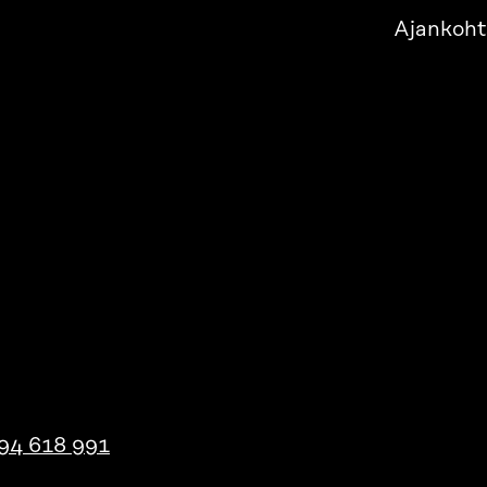
Ajankoht
94 618 991