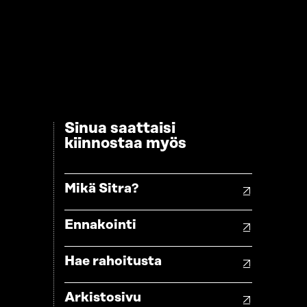
Sinua saattaisi
kiinnostaa myös
Mikä Sitra?
Ennakointi
Hae rahoitusta
Arkistosivu