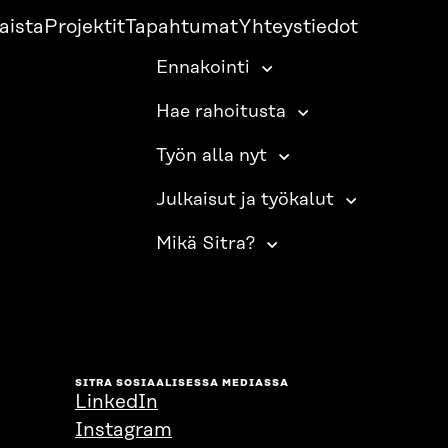
aista
Projektit
Tapahtumat
Yhteystiedot
Ennakointi
Hae rahoitusta
Työn alla nyt
Julkaisut ja työkalut
Mikä Sitra?
SITRA SOSIAALISESSA MEDIASSA
LinkedIn
Instagram