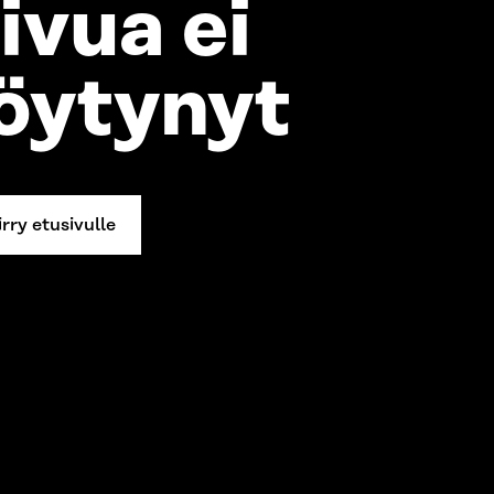
ivua ei
öytynyt
irry etusivulle