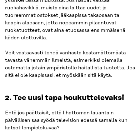
yksinkertaista muutosta. Jos haluat välttää
ruokahävikkiä, muista aina laittaa uudet ja
tuoreemmat ostokset jääkaapissa takaosaan tai
kaapin alaosaan, jotta nopeammin pilaantuvat
ruokatuotteet, ovat aina etuosassa ensimmäisenä
käden ulottuvilla.
Voit vastaavasti tehdä vanhasta kestämättömästä
tavasta vähemmän ilmeistä, esimerkiksi olemalla
ostamatta jotain ympäristölle haitallista tuotetta. Jos
sitä ei ole kaapissasi, et myöskään sitä käytä.
2. Tee uusi tapa houkuttelevaksi
Entä jos päättäisit, että lihattoman lauantain
päivällisen saa syödä television edessä samalla kun
katsot lempielokuvaa?