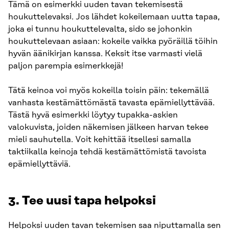
Tämä on esimerkki uuden tavan tekemisestä
houkuttelevaksi. Jos lähdet kokeilemaan uutta tapaa,
joka ei tunnu houkuttelevalta, sido se johonkin
houkuttelevaan asiaan: kokeile vaikka pyöräillä töihin
hyvän äänikirjan kanssa. Keksit itse varmasti vielä
paljon parempia esimerkkejä!
Tätä keinoa voi myös kokeilla toisin päin: tekemällä
vanhasta kestämättömästä tavasta epämiellyttävää.
Tästä hyvä esimerkki löytyy tupakka-askien
valokuvista, joiden näkemisen jälkeen harvan tekee
mieli sauhutella. Voit kehittää itsellesi samalla
taktiikalla keinoja tehdä kestämättömistä tavoista
epämiellyttäviä.
3. Tee uusi tapa helpoksi
Helpoksi uuden tavan tekemisen saa niputtamalla sen