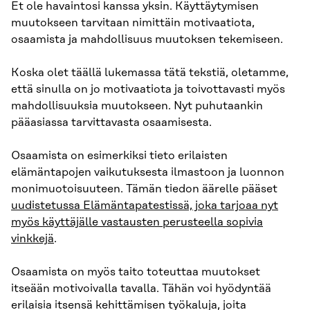
Et ole havaintosi kanssa yksin. Käyttäytymisen
muutokseen tarvitaan nimittäin motivaatiota,
osaamista ja mahdollisuus muutoksen tekemiseen.
Koska olet täällä lukemassa tätä tekstiä, oletamme,
että sinulla on jo motivaatiota ja toivottavasti myös
mahdollisuuksia muutokseen. Nyt puhutaankin
pääasiassa tarvittavasta osaamisesta.
Osaamista on esimerkiksi tieto erilaisten
elämäntapojen vaikutuksesta ilmastoon ja luonnon
monimuotoisuuteen. Tämän tiedon äärelle pääset
uudistetussa Elämäntapatestissä, joka tarjoaa nyt
myös käyttäjälle vastausten perusteella sopivia
vinkkejä
.
Osaamista on myös taito toteuttaa muutokset
itseään motivoivalla tavalla. Tähän voi hyödyntää
erilaisia itsensä kehittämisen työkaluja, joita