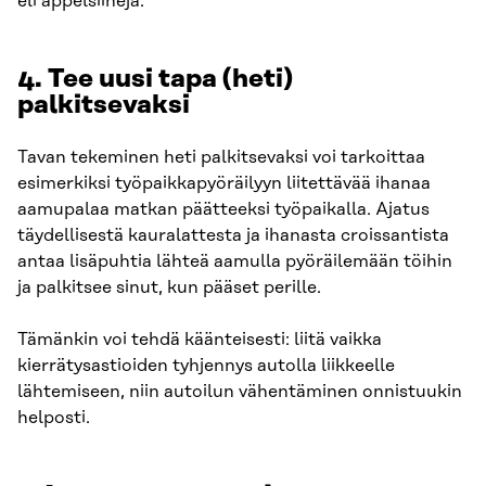
eli appelsiineja.
4. Tee uusi tapa (heti)
palkitsevaksi
Tavan tekeminen heti palkitsevaksi voi tarkoittaa
esimerkiksi työpaikkapyöräilyyn liitettävää ihanaa
aamupalaa matkan päätteeksi työpaikalla. Ajatus
täydellisestä kauralattesta ja ihanasta croissantista
antaa lisäpuhtia lähteä aamulla pyöräilemään töihin
ja palkitsee sinut, kun pääset perille.
Tämänkin voi tehdä käänteisesti: liitä vaikka
kierrätysastioiden tyhjennys autolla liikkeelle
lähtemiseen, niin autoilun vähentäminen onnistuukin
helposti.