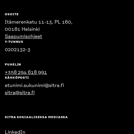
OSOITE
Itämerenkatu 11-13, PL 160,
00181 Helsinki
Saapumisohjeet
Y-TUNNUS
0202132-3
PUHELIN
+358 294 618 991
SÄHKÖPOSTI
etunimi.sukunimi@sitra.fi
sitra@sitra.fi
SITRA SOSIAALISESSA MEDIASSA
LinkedIn