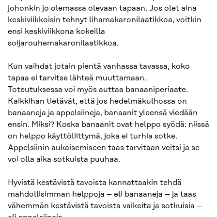
johonkin jo olemassa olevaan tapaan. Jos olet aina
keskiviikkoisin tehnyt lihamakaronilaatikkoa, voitkin
ensi keskiviikkona kokeilla
soijarouhemakaronilaatikkoa.
Kun vaihdat jotain pientä vanhassa tavassa, koko
tapaa ei tarvitse lähteä muuttamaan.
Toteutuksessa voi myös auttaa banaaniperiaate.
Kaikkihan tietävät, että jos hedelmäkulhossa on
banaaneja ja appelsiineja, banaanit yleensä viedään
ensin. Miksi? Koska banaanit ovat helppo syödä: niissä
on helppo käyttöliittymä, joka ei turhia sotke.
Appelsiinin aukaisemiseen taas tarvitaan veitsi ja se
voi olla aika sotkuista puuhaa.
Hyvistä kestävistä tavoista kannattaakin tehdä
mahdollisimman helppoja – eli banaaneja – ja taas
vähemmän kestävistä tavoista vaikeita ja sotkuisia –