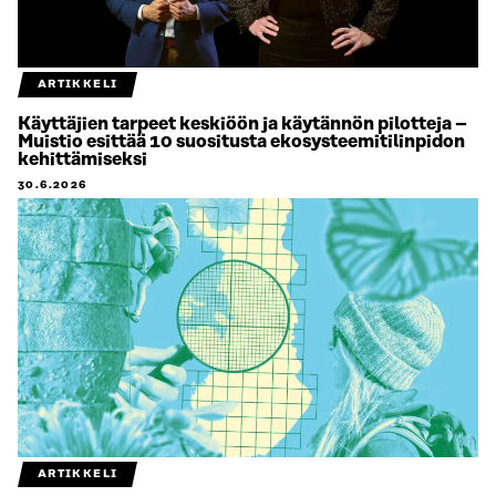
ARTIKKELI
Käyttäjien tarpeet keskiöön ja käytännön pilotteja –
Muistio esittää 10 suositusta ekosysteemitilinpidon
kehittämiseksi
30.6.2026
ARTIKKELI