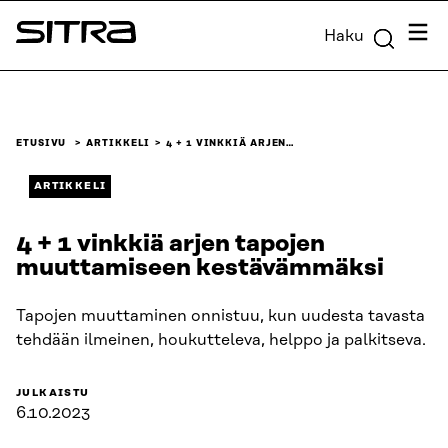
Siirry
Valik
Haku
suoraan
Sitra
sisältöön
↓
ETUSIVU
ARTIKKELI
4 + 1 VINKKIÄ ARJEN…
ARTIKKELI
4 + 1 vinkkiä arjen tapojen
muuttamiseen kestävämmäksi
Tapojen muuttaminen onnistuu, kun uudesta tavasta
tehdään ilmeinen, houkutteleva, helppo ja palkitseva.
JULKAISTU
6.10.2023