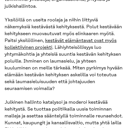
julkishallintoa.
Yksilöillä on useita rooleja ja niihin liittyviä
näkemyksiä kestävästä kehityksestä. Polut kestävään
kehitykseen muovautuvat myös elinkaaren myötä.
Paitsi yksilöllinen,
kestävät elämäntavat ovat myös
kollektiivinen projekti
. Lähiyhteisöllisyys luo
yhtymäkohtia ja yhteisiä suuntia kestävän kehityksen
poluille. Ihminen on laumasielu, ja yhteen
kuuluminen on meille tärkeää. Miten pyrkimys hyvään
elämään kestävän kehityksen askelilla voi toteutua
sekä laumasieluisuuden että johtajuuden
seuraamisen voimalla?
Julkinen hallinto katalysoi ja moderoi kestävää
kehitystä. Se tuottaa politiikalla uusia toiminnan
malleja ja asettaa sääntelyllä toiminnalle reunaehdot.
Kunnat, kaupungit ja kansallisvaltio, mutta yhtä lailla