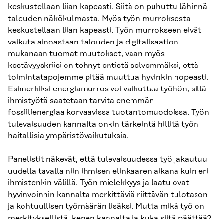
keskustellaan liian kapeasti
. Siitä on puhuttu lähinnä
talouden näkökulmasta. Myös työn murroksesta
keskustellaan liian kapeasti. Työn murrokseen eivät
vaikuta ainoastaan talouden ja digitalisaation
mukanaan tuomat muutokset, vaan myös
kestävyyskriisi on tehnyt entistä selvemmäksi, että
toimintatapojemme pitää muuttua hyvinkin nopeasti.
Esimerkiksi energiamurros voi vaikuttaa työhön, sillä
ihmistyötä saatetaan tarvita enemmän
fossiilienergiaa korvaavissa tuotantomuodoissa. Työn
tulevaisuuden kannalta onkin tärkeintä hillitä työn
haitallisia ympäristövaikutuksia.
Panelistit näkevät, että tulevaisuudessa työ jakautuu
uudella tavalla niin ihmisen elinkaaren aikana kuin eri
ihmistenkin välillä. Työn mielekkyys ja laatu ovat
hyvinvoinnin kannalta merkittäviä riittävän tulotason
ja kohtuullisen työmäärän lisäksi. Mutta mikä työ on
merkityksellistä, kenen kannalta ja kuka siitä päättää?