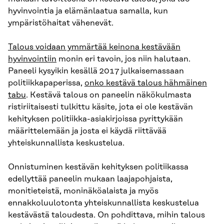
hyvinvointia ja elämänlaatua samalla, kun
ympäristöhaitat vähenevät.
Talous voidaan ymmärtää keinona kestävään
hyvinvointiin
monin eri tavoin, jos niin halutaan.
Paneeli kysyikin kesällä 2017 julkaisemassaan
politiikkapaperissa,
onko kestävä talous hähmäinen
tabu
. Kestävä talous on paneelin näkökulmasta
ristiriitaisesti tulkittu käsite, jota ei ole kestävän
kehityksen politiikka-asiakirjoissa pyrittykään
määrittelemään ja josta ei käydä riittävää
yhteiskunnallista keskustelua.
Onnistuminen kestävän kehityksen politiikassa
edellyttää paneelin mukaan laajapohjaista,
monitieteistä, moninäköalaista ja myös
ennakkoluulotonta yhteiskunnallista keskustelua
kestävästä taloudesta. On pohdittava, mihin talous