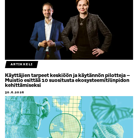
ARTIKKELI
Käyttäjien tarpeet keskiöön ja käytännön pilotteja –
Muistio esittää 10 suositusta ekosysteemitilinpidon
kehittämiseksi
30.6.2026