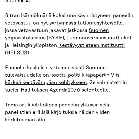
Suomessa.
Sitran isännöimänä kokeiluna käynnistyneen paneelin
vetovastuu on nyt siirtymässä tutkimusyhteisölle,
jossa vetovastuun jakavat jatkossa
Suomen
ympäristökeskus (SYKE)
,
Luonnonvarakeskus (Luke)
ja Helsingin yliopiston
Kestävyystieteen instituutti
(HELSUS)
.
Paneelin keskeisin yhteinen viesti Suomen
tulevaisuudelle on koottu politiikkapaperiin
Viisi
kärkeä kestävämpään kehitykseen
. Se valmistettiin
tueksi Hallituksen Agenda2030 selonteolle.
Tämä artikkeli kokoaa paneelin yhteisiä sekä
panelistien erillisiä kirjoituksia näiden viiden
kärkiteeman alle.