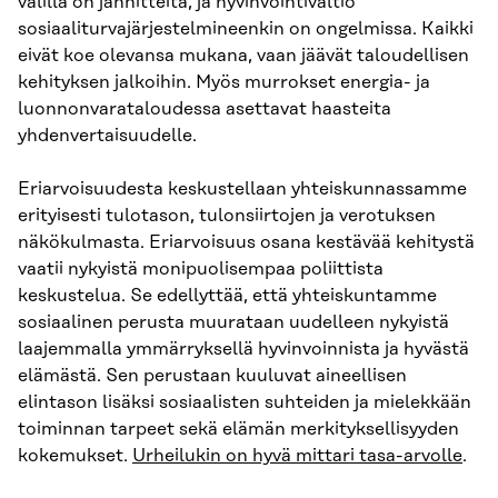
välillä on jännitteitä, ja hyvinvointivaltio
sosiaaliturvajärjestelmineenkin on ongelmissa. Kaikki
eivät koe olevansa mukana, vaan jäävät taloudellisen
kehityksen jalkoihin. Myös murrokset energia- ja
luonnonvarataloudessa asettavat haasteita
yhdenvertaisuudelle.
Eriarvoisuudesta keskustellaan yhteiskunnassamme
erityisesti tulotason, tulonsiirtojen ja verotuksen
näkökulmasta. Eriarvoisuus osana kestävää kehitystä
vaatii nykyistä monipuolisempaa poliittista
keskustelua. Se edellyttää, että yhteiskuntamme
sosiaalinen perusta muurataan uudelleen nykyistä
laajemmalla ymmärryksellä hyvinvoinnista ja hyvästä
elämästä. Sen perustaan kuuluvat aineellisen
elintason lisäksi sosiaalisten suhteiden ja mielekkään
toiminnan tarpeet sekä elämän merkityksellisyyden
kokemukset.
Urheilukin on hyvä mittari tasa-arvolle
.