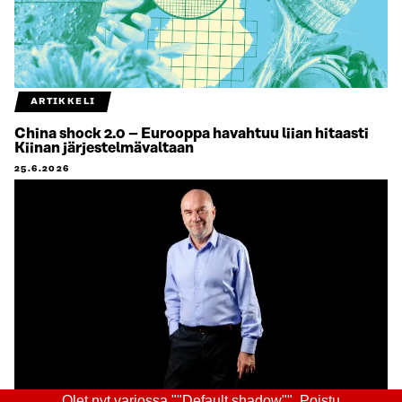
ARTIKKELI
China shock 2.0 – Eurooppa havahtuu liian hitaasti
Kiinan järjestelmävaltaan
25.6.2026
Olet nyt varjossa ""Default shadow"".
Poistu