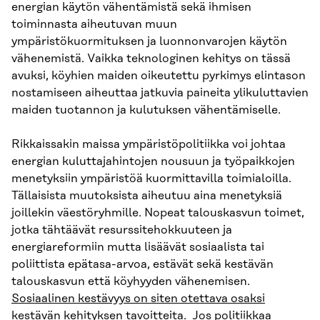
energian käytön vähentämistä sekä ihmisen
toiminnasta aiheutuvan muun
ympäristökuormituksen ja luonnonvarojen käytön
vähenemistä. Vaikka teknologinen kehitys on tässä
avuksi, köyhien maiden oikeutettu pyrkimys elintason
nostamiseen aiheuttaa jatkuvia paineita ylikuluttavien
maiden tuotannon ja kulutuksen vähentämiselle.
Rikkaissakin maissa ympäristöpolitiikka voi johtaa
energian kuluttajahintojen nousuun ja työpaikkojen
menetyksiin ympäristöä kuormittavilla toimialoilla.
Tällaisista muutoksista aiheutuu aina menetyksiä
joillekin väestöryhmille. Nopeat talouskasvun toimet,
jotka tähtäävät resurssitehokkuuteen ja
energiareformiin mutta lisäävät sosiaalista tai
poliittista epätasa-arvoa, estävät sekä kestävän
talouskasvun että köyhyyden vähenemisen.
Sosiaalinen kestävyys on siten otettava osaksi
kestävän kehityksen tavoitteita
. Jos politiikkaa