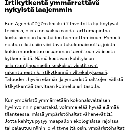
Irtikytkentä ymmärrettävä
nykyistä laajemmin
Kun Agenda2030:n kaikki 17 tavoitetta kytkeytyvät
toisiinsa, niistä on vaikea saada tarttumapintaa
keskeisimpien haasteiden hahmottamiseen. Paneeli
nostaa siksi esiin viisi tavoitekokonaisuutta, joista
kukin muodostuu useamman tavoitteen välisestä
kytkennästä. Nämä kestävän kehityksen
asiantuntijapaneelin keskeiset viestit ovat
rakentuneet nk. irtikytkennän viitekehyksessä
.
Talouden, hyvän elämän ja ympäristöhaittojen välistä
irtikytkentää tarvitaan kolmella eri tasolla.
Kun ympäristö ymmärretään kokonaisvaltaisen
hyvinvoinnin perustaksi, voimme elää hyvää elämää
tilanteessa, missä ympäristöhaitat vähenevät (1).
Jotta kehitys pysyy maapallon ekologisissa rajoissa
tai palautuu niihin jo ylittyneiltä osin, ympäristöhaitat