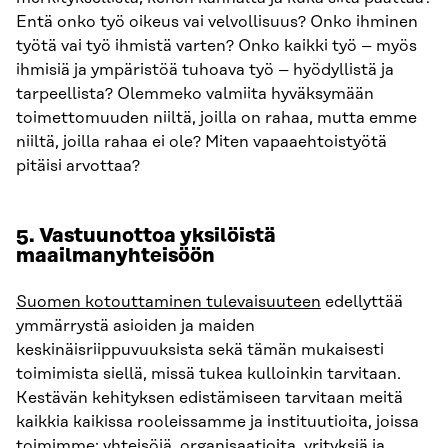
Entä onko työ oikeus vai velvollisuus? Onko ihminen
työtä vai työ ihmistä varten? Onko kaikki työ – myös
ihmisiä ja ympäristöä tuhoava työ – hyödyllistä ja
tarpeellista? Olemmeko valmiita hyväksymään
toimettomuuden niiltä, joilla on rahaa, mutta emme
niiltä, joilla rahaa ei ole? Miten vapaaehtoistyötä
pitäisi arvottaa?
5. Vastuunottoa yksilöistä
maailmanyhteisöön
Suomen kotouttaminen tulevaisuuteen
edellyttää
ymmärrystä asioiden ja maiden
keskinäisriippuvuuksista sekä tämän mukaisesti
toimimista siellä, missä tukea kulloinkin tarvitaan.
Kestävän kehityksen edistämiseen tarvitaan meitä
kaikkia kaikissa rooleissamme ja instituutioita, joissa
toimimme: yhteisöjä, organisaatioita, yrityksiä ja