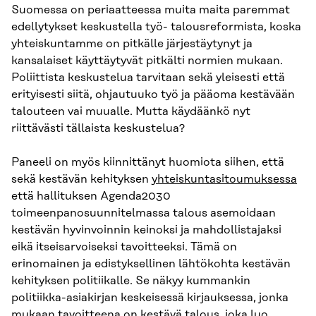
Suomessa on periaatteessa muita maita paremmat
edellytykset keskustella työ- talousreformista, koska
yhteiskuntamme on pitkälle järjestäytynyt ja
kansalaiset käyttäytyvät pitkälti normien mukaan.
Poliittista keskustelua tarvitaan sekä yleisesti että
erityisesti siitä, ohjautuuko työ ja pääoma kestävään
talouteen vai muualle. Mutta käydäänkö nyt
riittävästi tällaista keskustelua?
Paneeli on myös kiinnittänyt huomiota siihen, että
sekä kestävän kehityksen
yhteiskuntasitoumuksessa
että hallituksen Agenda2030
toimeenpanosuunnitelmassa talous asemoidaan
kestävän hyvinvoinnin keinoksi ja mahdollistajaksi
eikä itseisarvoiseksi tavoitteeksi. Tämä on
erinomainen ja edistyksellinen lähtökohta kestävän
kehityksen politiikalle. Se näkyy kummankin
politiikka-asiakirjan keskeisessä kirjauksessa, jonka
mukaan tavoitteena on kestävä talous, joka luo