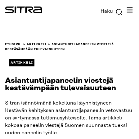
Siirry
Valik
Haku
suoraan
Sitra
sisältöön
↓
ETUSIVU
ARTIKKELI
ASIANTUNTIJAPANEELIN VIESTEJÄ
KESTÄVÄMPÄÄN TULEVAISUUTEEN
ARTIKKELI
Asiantuntijapaneelin viestejä
kestävämpään tulevaisuuteen
Sitran isännöimänä kokeiluna käynnistyneen
Kestävän kehityksen asiantuntijapaneelin vetovastuu
on siirtymässä tutkimusyhteisölle. Tämä artikkeli
kokoaa paneelin viestejä Suomen suunnasta tueksi
uuden paneelin työlle.