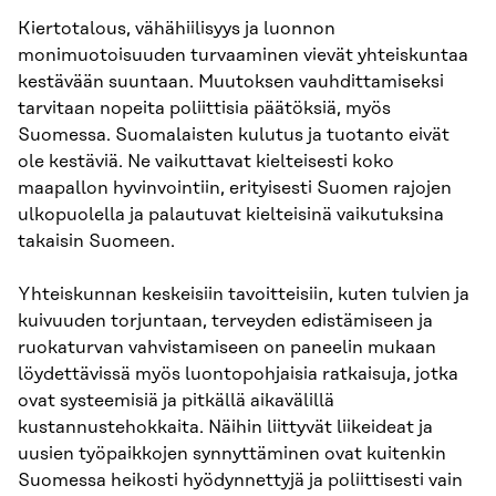
Kiertotalous, vähähiilisyys ja luonnon
monimuotoisuuden turvaaminen vievät yhteiskuntaa
kestävään suuntaan. Muutoksen vauhdittamiseksi
tarvitaan nopeita poliittisia päätöksiä, myös
Suomessa. Suomalaisten kulutus ja tuotanto eivät
ole kestäviä. Ne vaikuttavat kielteisesti koko
maapallon hyvinvointiin, erityisesti Suomen rajojen
ulkopuolella ja palautuvat kielteisinä vaikutuksina
takaisin Suomeen.
Yhteiskunnan keskeisiin tavoitteisiin, kuten tulvien ja
kuivuuden torjuntaan, terveyden edistämiseen ja
ruokaturvan vahvistamiseen on paneelin mukaan
löydettävissä myös luontopohjaisia ratkaisuja, jotka
ovat systeemisiä ja pitkällä aikavälillä
kustannustehokkaita. Näihin liittyvät liikeideat ja
uusien työpaikkojen synnyttäminen ovat kuitenkin
Suomessa heikosti hyödynnettyjä ja poliittisesti vain