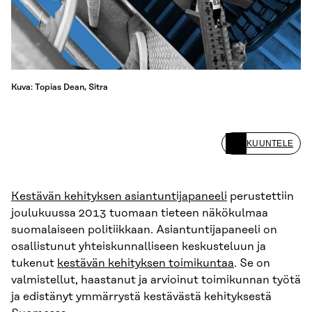
Kuva: Topias Dean, Sitra
KUUNTELE
Kestävän kehityksen asiantuntijapaneeli
perustettiin
joulukuussa 2013 tuomaan tieteen näkökulmaa
suomalaiseen politiikkaan. Asiantuntijapaneeli on
osallistunut yhteiskunnalliseen keskusteluun ja
tukenut
kestävän kehityksen toimikuntaa
. Se on
valmistellut, haastanut ja arvioinut toimikunnan työtä
ja edistänyt ymmärrystä kestävästä kehityksestä