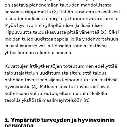
on saatava pienenemään talouden mahdollisesta
kasvusta riippumatta (2). Tähän tarvitaan sosiaalisesti
oikeudenmukaista energia- ja luonnonvarareformia.
Myös hyvinvoinnin ylläpitämisen ja lisäämisen
riippuvuutta talouskasvusta pitää vähentää (3). Siksi
meidän tulee uudistaa tapoja, joilla yhdenvertaisuus
ja osallisuus voivat jatkossakin toimia kestävän
yhteiskunnan rakennusaineina.
Kuvattujen irtikytkentöjen toteutuminen edellyttää
talousajattelun uudistumista siten, että talous
nähdään tavoitteen sijaan keinona tuottaa kestävää
hyvinvointia (4). Mitkään kuvatut tavoitteet eivät
kuitenkaan voi toteutua, ellemme toimi kaikilla
tasoilla yksilöstä maailmayhteisöön (5).
1. Ympäristö terveyden ja hyvinvoinnin
perustana