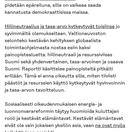
pidetään epäreiluna, sille on vaikeaa saada
kannatusta demokraattisissa maissa.
Hiilineutraalius ja tasa-arvo kytkeytyvät toisiinsa
jo
syvimmältä olemukseltaan. Valtioneuvoston
selonteko kestävän kehityksen globaalista
toimintaohjelmasta nostaa esiin kaksi
painopistealuetta: hiilineutraali ja resurssiviisas
Suomi sekä yhdenvertainen, tasa-arvoinen ja osaava
Suomi. Raportti käsittelee painopisteitä pitkälti
erillään. Tämä ei anna oikeutta sille, miten tiiviisti
päästöt ja resurssien käyttö kytkeytyvät hyvinvoinnin
ja tasa-arvon tavoitteluun.
Sosiaalisesti oikeudenmukaisen energia- ja
luonnonvarareformin täytyy huomioida kuluttajan
rooli ja kestävät elämäntavat. Kestävät elämäntavat
eivät ole vain jokaisen yksilön asia, vaan
ne ovat myös