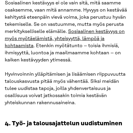
Sosiaalinen kestävyys ei ole vain sitä, mitä saamme
osaksemme, vaan mitä annamme. Hyvyys on kestävää
kehitystä eteenpäin vievä voima, joka perustuu hyvän
tekemiselle. Se on vastuumme, mutta myös perusta
merkitykselliselle elämälle.
Sosiaalinen kestävyys on
myös myötäelämistä, yhteisyyttä, lämpöä ja
kohtaamista
. Etenkin myötätunto – toisia ihmisiä,
ihmisyyttä, luontoa ja maailmaamme kohtaan – on
kaiken kestävyyden ytimessä.
Hyvinvoinnin ylläpitämisen ja lisäämisen riippuvuutta
talouskasvusta pitää myös vähentää. Siksi meidän
tulee uudistaa tapoja, joilla yhdenvertaisuus ja
osallisuus voivat jatkossakin toimia kestävän
yhteiskunnan rakennusaineina.
4. Työ- ja talousajattelun uudistuminen