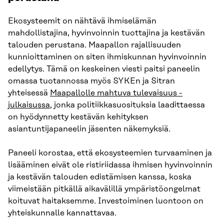
Ekosysteemit on nähtävä ihmiselämän
mahdollistajina, hyvinvoinnin tuottajina ja kestävän
talouden perustana. Maapallon rajallisuuden
kunnioittaminen on siten ihmiskunnan hyvinvoinnin
edellytys. Tämä on keskeinen viesti paitsi paneelin
omassa tuotannossa myös SYKEn ja Sitran
yhteisessä
Maapallolle mahtuva tulevaisuus -
julkaisussa
, jonka politiikkasuosituksia laadittaessa
on hyödynnetty kestävän kehityksen
asiantuntijapaneelin jäsenten näkemyksiä.
Paneeli korostaa, että ekosysteemien turvaaminen ja
lisääminen eivät ole ristiriidassa ihmisen hyvinvoinnin
ja kestävän talouden edistämisen kanssa, koska
viimeistään pitkällä aikavälillä ympäristöongelmat
koituvat haitaksemme. Investoiminen luontoon on
yhteiskunnalle kannattavaa.