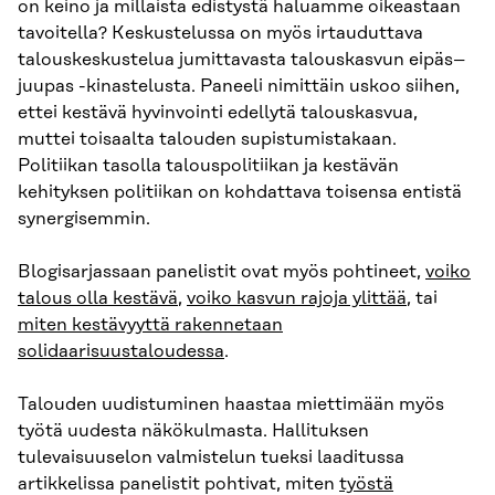
on keino ja millaista edistystä haluamme oikeastaan
tavoitella? Keskustelussa on myös irtauduttava
talouskeskustelua jumittavasta talouskasvun eipäs–
juupas -kinastelusta. Paneeli nimittäin uskoo siihen,
ettei kestävä hyvinvointi edellytä talouskasvua,
muttei toisaalta talouden supistumistakaan.
Politiikan tasolla talouspolitiikan ja kestävän
kehityksen politiikan on kohdattava toisensa entistä
synergisemmin.
Blogisarjassaan panelistit ovat myös pohtineet,
voiko
talous olla kestävä
,
voiko kasvun rajoja ylittää
, tai
miten kestävyyttä rakennetaan
solidaarisuustaloudessa
.
Talouden uudistuminen haastaa miettimään myös
työtä uudesta näkökulmasta. Hallituksen
tulevaisuuselon valmistelun tueksi laaditussa
artikkelissa panelistit pohtivat, miten
työstä