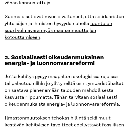
vähän kannustettuja.
Suomalaiset ovat myös oivaltaneet, että solidaaristen
yhteisöjen ja ihmisten hyvyyden ohella
luonto on
suuri voimavara myös maahanmuuttajien
kotouttamiseen
.
2. Sosiaalisesti oikeudenmukainen
energia- ja luonnonvarareformi
Jotta kehitys pysyy maapallon ekologisissa rajoissa
tai palautuu niihin jo ylittyneiltä osin, ympäristöhaitat
on saatava pienenemään talouden mahdollisesta
kasvusta riippumatta. Tähän tarvitaan sosiaalisesti
oikeudenmukaista energia- ja luonnonvarareformia.
Ilmastonmuutoksen tehokas hillintä sekä muut
kestävän kehityksen tavoitteet edellyttävät fossiilisen