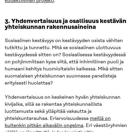
kollektiivinen projekti
.
3. Yhdenvertaisuus ja osallisuus kestävän
yhteiskunnan rakennusaineina
Sosiaalinen kestävyys on kestävyyden osista vähiten
tutkittu ja tunnettu. Mitä se sosiaalinen ulottuvuus
kestävyydessä sitten on? Sosiaalisessa kestävyydessä
on pohjimmiltaan kyse siitä, että inhimillinen puoli ja
humaani kehitys huomioitaisiin kaikessa. Mikä sitten
suomalaisen yhteiskunnan suunnassa panelisteja
erityisesti huolettaa?
Yhdenvertaisuus on keskeinen hyvän yhteiskunnan
kivijalka, sillä se rakentaa yhteiskunnallista
luottamusta sekä ylläpitää vakautta ja
yhteiskuntarauhaa. Eriarvoisuudessa
meillä on
kuitenkin pitkän aikavälin ongelma
. Eri väestöryhmien