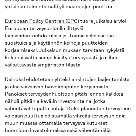
yhteinen toimintamalli yli maarajojen puuttuu.
European Policy Centren (EPC)
tuore julkaisu arvioi
Euroopan terveysunioniin liittyviä
lainsäädäntöehdotuksia ja -toimia sekä esittää
suosituksia ja käytännön keinoja puutteiden
korjaamiseksi. Julkaisun mukaan tarvitaan nykyistä
kokonaisvaltaisempi käsitys terveydestä ja siihen
vaikuttavasta ympäristön tilasta.
Keinoksi ehdotetaan yhteishankintojen laajentamista
ja alaa vaivaavan työvoimapulan korjaamista.
Panokset terveydenhuoltoon pitäisi ennen kaikkea
nähdä pitkän aikavälin investointeina, jotka
vähentävät lopulta kuluja. Koko planeetan terveyteen
voidaan puuttua edistämällä vihreää terveysunionia
muun muassa ottamalla terveysvaikutukset
huomioon investoinneissa sekä vähentämällä