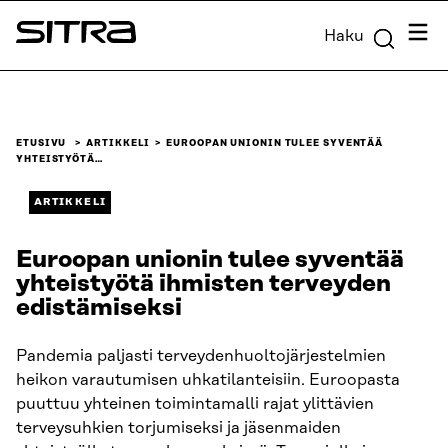
Siirry
Valik
Haku
suoraan
Sitra
sisältöön
↓
ETUSIVU
ARTIKKELI
EUROOPAN UNIONIN TULEE SYVENTÄÄ
YHTEISTYÖTÄ…
ARTIKKELI
Euroopan unionin tulee syventää
yhteistyötä ihmisten terveyden
edistämiseksi
Pandemia paljasti terveydenhuoltojärjestelmien
heikon varautumisen uhkatilanteisiin. Euroopasta
puuttuu yhteinen toimintamalli rajat ylittävien
terveysuhkien torjumiseksi ja jäsenmaiden