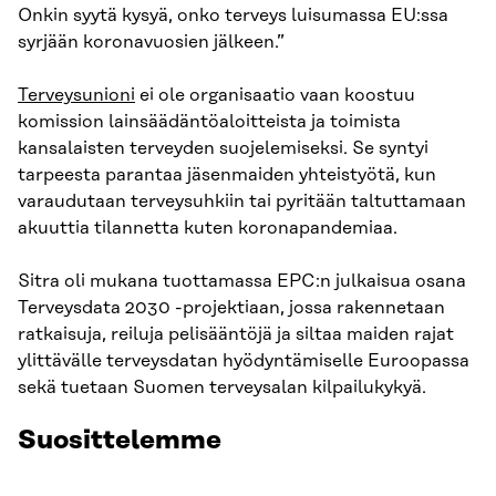
Onkin syytä kysyä, onko terveys luisumassa EU:ssa
syrjään koronavuosien jälkeen.”
Terveysunioni
ei ole organisaatio vaan koostuu
komission lainsäädäntöaloitteista ja toimista
kansalaisten terveyden suojelemiseksi. Se syntyi
tarpeesta parantaa jäsenmaiden yhteistyötä, kun
varaudutaan terveysuhkiin tai pyritään taltuttamaan
akuuttia tilannetta kuten koronapandemiaa.
Sitra oli mukana tuottamassa EPC:n julkaisua osana
Terveysdata 2030 -projektiaan, jossa rakennetaan
ratkaisuja, reiluja pelisääntöjä ja siltaa maiden rajat
ylittävälle terveysdatan hyödyntämiselle Euroopassa
sekä tuetaan Suomen terveysalan kilpailukykyä.
Suosittelemme