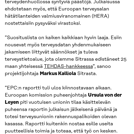
terveydenhuollossa syntyviä päästöjä. Julkaisussa
ehdotetaan myös, että Euroopan terveysalan
hätätilanteiden valmiusviranomainen (HERA)
nostettaisiin pysyväksi virastoksi.
”Suosituslista on kaiken kaikkiaan hyvin laaja. Esiin
nousevat myös terveysdatan yhdenmukaiseen
jakamiseen liittyvät säännökset ja tuleva
terveystietoalue, jota olemme Sitrassa edistäneet 25
maan yhteisessä
TEHDAS-hankkeessa
”, sanoo
projektijohtaja
Markus Kalliola
Sitrasta.
”EPC:n raportti tuli ulos kiinnostavaan aikaan.
Euroopan komission puheenjohtaja
Ursula von der
Leyen
piti vuotuisen unionin tilaa käsittelevän
puheensa raportin julkaisun jälkeisenä päivänä ja
totesi terveysunionin rakennuspalikoiden olevan
kasassa. Raportti kuitenkin nostaa esille useita
puutteellisia toimia ja toteaa, että työ on kesken.