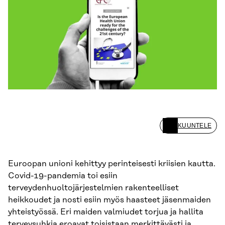
KUUNTELE
Euroopan unioni kehittyy perinteisesti kriisien kautta.
Covid-19-pandemia toi esiin
terveydenhuoltojärjestelmien rakenteelliset
heikkoudet ja nosti esiin myös haasteet jäsenmaiden
yhteistyössä. Eri maiden valmiudet torjua ja hallita
terveysuhkia eroavat toisistaan merkittävästi ja