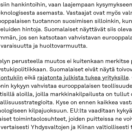
kisiin hankintoihin, vaan laajempaan kysymyksee
teknologisesta asemasta. Vastaajat ovat myös va
oppalaisen tuotannon suosimisen silloinkin, kun
veluiden hintoja. Suomalaiset näyttävät siis ole
mmän, jos sen katsotaan vahvistavan eurooppala
varaisuutta ja huoltovarmuutta.
elyn perusteella muutos ei kuitenkaan merkitse 
ystukipolitiikkaan. Suomalaiset eivät näytä toiv
iontukiin
eikä
rajatonta julkista tukea yrityksille
.
onin kykyyn vahvistaa eurooppalaisen teollisuude
ttisillä aloilla, joilla markkinakilpailusta on tullu
allisuusstrategioita. Kyse on ennen kaikkea vas
ologiseen kilpajuoksuun. EU:lta vaaditaan kykyä 
aiset toimintaolosuhteet, joiden puitteissa ne voiv
vertaisesti Yhdysvaltojen ja Kiinan valtiollisesti 