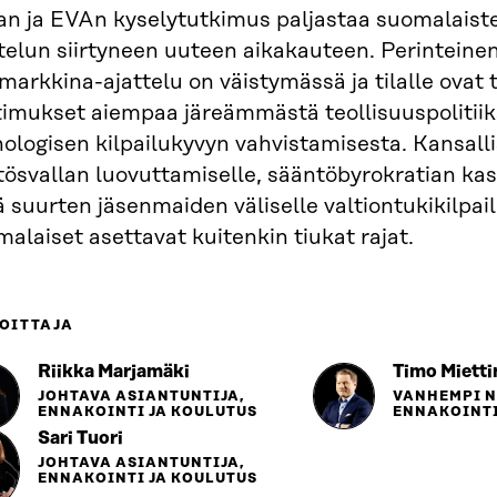
ran ja EVAn kyselytutkimus paljastaa suomalaist
telun siirtyneen uuteen aikakauteen. Perinteine
markkina-ajattelu on väistymässä ja tilalle ovat 
timukset aiempaa järeämmästä teollisuuspolitiik
ologisen kilpailukyvyn vahvistamisesta. Kansall
tösvallan luovuttamiselle, sääntöbyrokratian ka
 suurten jäsenmaiden väliselle valtiontukikilpail
alaiset asettavat kuitenkin tiukat rajat.
OITTAJA
Riikka Marjamäki
Timo Mietti
JOHTAVA ASIANTUNTIJA,
VANHEMPI 
ENNAKOINTI JA KOULUTUS
ENNAKOINTI
Sari Tuori
JOHTAVA ASIANTUNTIJA,
ENNAKOINTI JA KOULUTUS