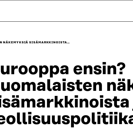
EN NÄKEMYKSIÄ SISÄMARKKINOISTA…
urooppa ensin?
uomalaisten nä
isämarkkinoista 
eollisuuspolitiik