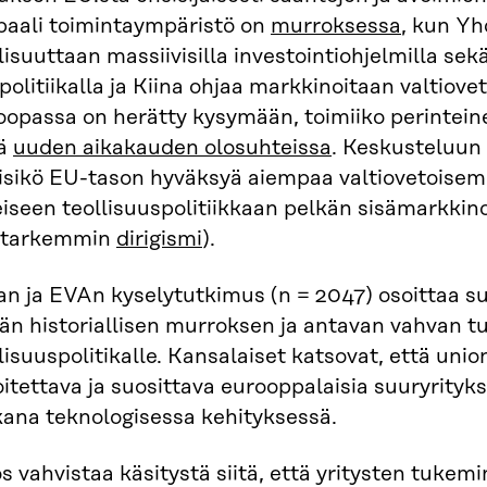
baali toimintaympäristö on
murroksessa
, kun Yh
lisuuttaan massiivisilla investointiohjelmilla sekä
ipolitiikalla ja Kiina ohjaa markkinoitaan valtiov
oopassa on herätty kysymään, toimiiko perintein
ä
uuden aikakauden olosuhteissa
. Keskusteluun 
isikö EU-tason hyväksyä aiempaa valtiovetoisemp
iseen teollisuuspolitiikkaan pelkän sisämarkkin
. tarkemmin
dirigismi
).
ran ja EVAn kyselytutkimus (n = 2047) osoittaa 
än historiallisen murroksen ja antavan vahvan 
lisuuspolitikalle. Kansalaiset katsovat, että union
itettava ja suosittava eurooppalaisia suuryrityk
ana teknologisessa kehityksessä.
s vahvistaa käsitystä siitä, että yritysten tukemi