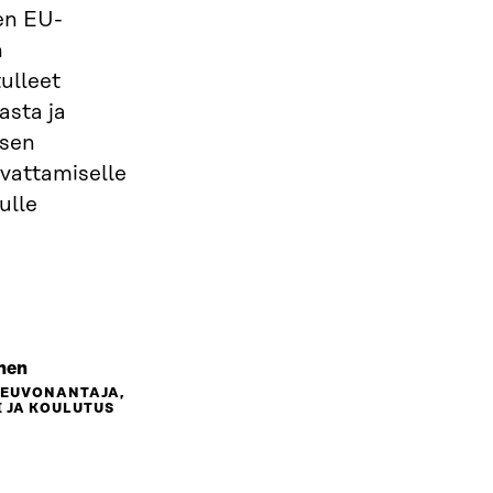
en EU-
n
tulleet
asta ja
isen
svattamiselle
ulle
nen
NEUVONANTAJA,
 JA KOULUTUS