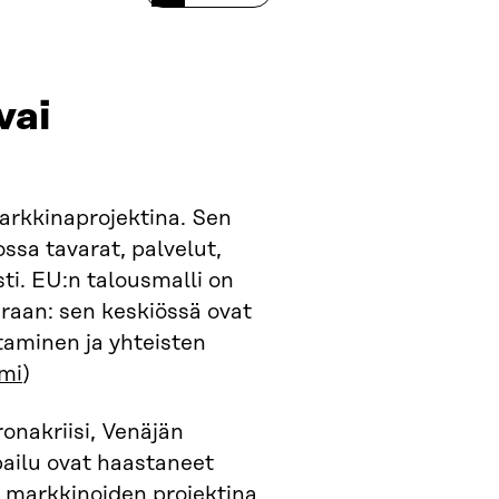
vai
markkinaprojektina. Sen
ossa tavarat, palvelut,
ti. EU:n talousmalli on
araan: sen keskiössä ovat
taminen ja yhteisten
smi
)
nakriisi, Venäjän
lpailu ovat haastaneet
n markkinoiden projektina.