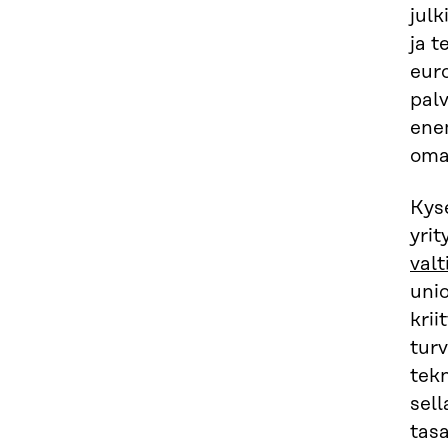
jul
ja 
euro
pal
ene
oma
Kys
yrit
valt
uni
krii
turv
tekn
sell
tasa