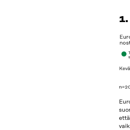
1.
Euro
suom
että
vaik