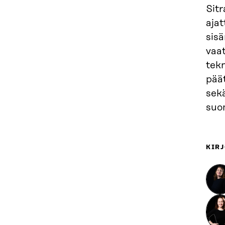
Sit
ajat
sisä
vaa
tekn
pää
sekä
suom
KIRJ