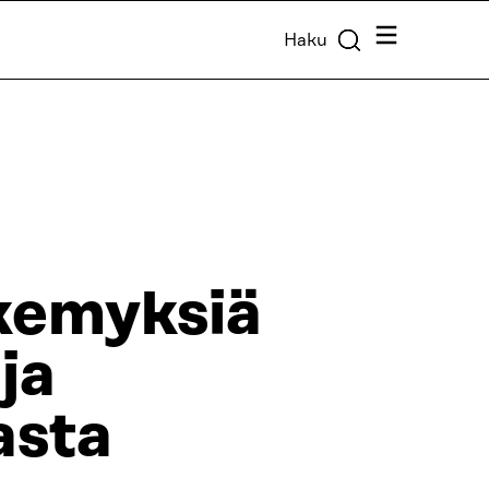
Valikko
Haku
kemyksiä
ja
asta