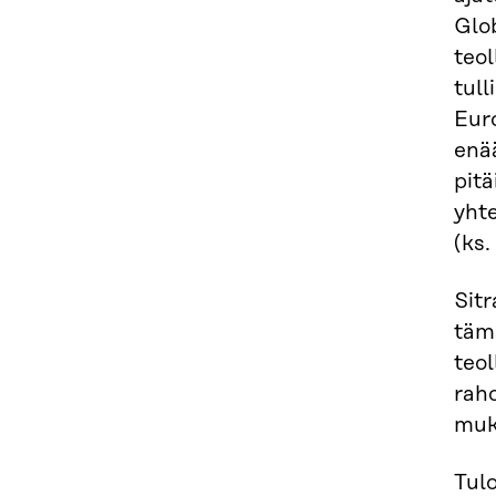
Glo
teol
tull
Eur
enä
pitä
yhte
(ks
Sit
täm
teol
raho
muk
Tulo