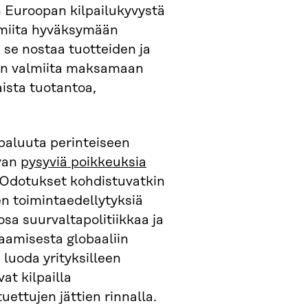
n Euroopan kilpailukyvystä
lmiita hyväksymään
 se nostaa tuotteiden ja
van valmiita maksamaan
ista tuotantoa,
paluuta perinteiseen
ovan
pysyviä poikkeuksia
 Odotukset kohdistuvatkin
n toimintaedellytyksiä
t osa suurvaltapolitiikkaa ja
taamisesta globaaliin
luoda yrityksilleen
at kilpailla
tuettujen jättien rinnalla.