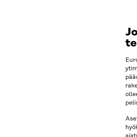
Jo
te
Euro
ytim
pää
rake
olle
pel
Ase
hyök
ajat