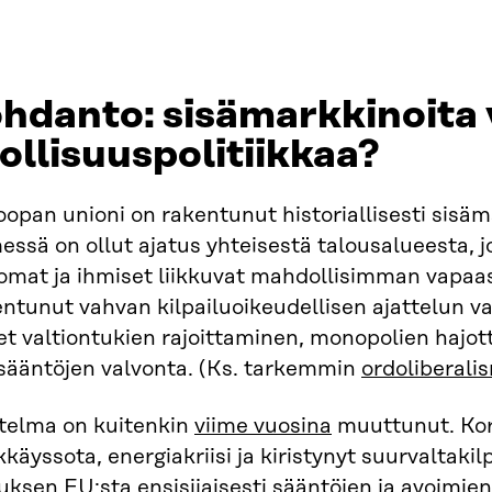
hdanto: sisämarkkinoita 
ollisuuspolitiikkaa?
opan unioni on rakentunut historiallisesti sisä
essä on ollut ajatus yhteisestä talousalueesta, j
omat ja ihmiset liikkuvat mahdollisimman vapaas
ntunut vahvan kilpailuoikeudellisen ajattelun v
et valtiontukien rajoittaminen, monopolien hajot
isääntöjen valvonta. (Ks. tarkemmin
ordoliberali
telma on kuitenkin
viime vuosina
muuttunut. Koro
käyssota, energiakriisi ja kiristynyt suurvaltaki
uksen EU:sta ensisijaisesti sääntöjen ja avoimie