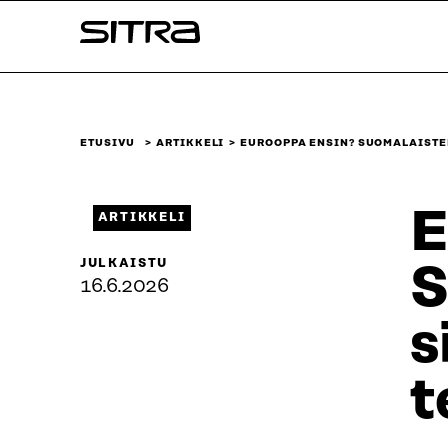
Siirry
Sitra
suoraan
sisältöön
↓
ETUSIVU
ARTIKKELI
EUROOPPA ENSIN? SUOMALAIST
E
ARTIKKELI
JULKAISTU
S
16.6.2026
s
t