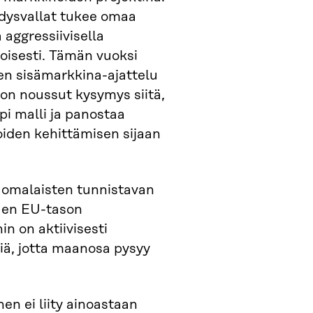
dysvallat tukee omaa
 aggressiivisella
etoisesti. Tämän vuoksi
en sisämarkkina-ajattelu
on noussut kysymys siitä,
i malli ja panostaa
oiden kehittämisen sijaan
suomalaisten tunnistavan
tuen EU-tason
in on aktiivisesti
siä, jotta maanosa pysyy
nen ei liity ainoastaan