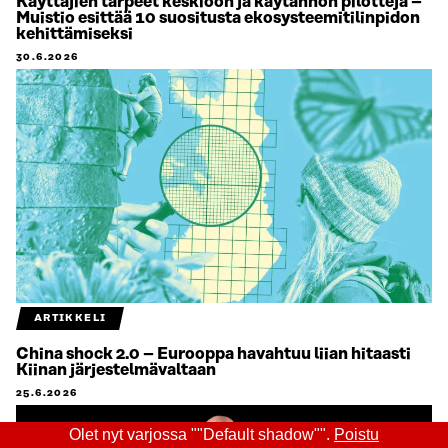
Käyttäjien tarpeet keskiöön ja käytännön pilotteja –
Muistio esittää 10 suositusta ekosysteemitilinpidon
kehittämiseksi
30.6.2026
ARTIKKELI
China shock 2.0 – Eurooppa havahtuu liian hitaasti
Kiinan järjestelmävaltaan
25.6.2026
Olet nyt varjossa ""Default shadow"".
Poistu