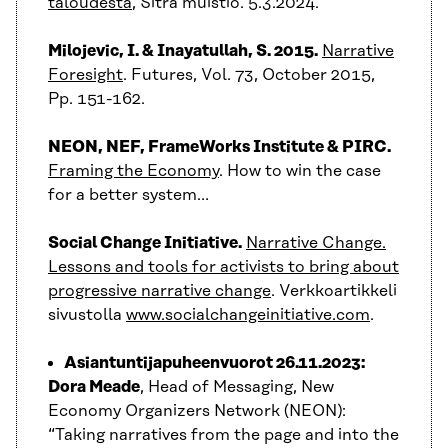
taloudesta
, Sitra muistio. 5.3.2024.
Milojevic, I. & Inayatullah, S. 2015.
Narrative
Foresight
. Futures, Vol. 73, October 2015,
Pp. 151-162.
NEON, NEF, FrameWorks Institute & PIRC.
Framing the Economy
. How to win the case
for a better system…
Social Change Initiative.
Narrative Change.
Lessons and tools for activists to bring about
progressive narrative change
. Verkkoartikkeli
sivustolla
www.socialchangeinitiative.com
.
Asiantuntijapuheenvuorot 26.11.2023:
Dora Meade
, Head of Messaging, New
Economy Organizers Network (NEON):
“Taking narratives from the page and into the