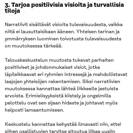
3. Tarjoa positiivisia visioita ja turvallisia
tiloja
Narratiivit sisältävät visioita tulevaisuudesta, vaikka
niitä ei lausuttaisikaan ääneen. Yhteisen tarinan ja
ymmärryksen luominen toivotusta tulevaisuudesta
on muutoksessa tärkeää.
Talouskeskustelun muutosta tukevat parhaiten
positiiviset ja johdonmukaiset visiot, jotka
läpileikkaavat eri ryhmien intressejä ja mahdollistavat
laajojen yhteisöjen rakentamisen. Siksi narratiivien
muutoksessa kannattaa lähteä liikkeelle jaetuista
arvoista. Erimielisyyksistä kiistely ja ongelmilla
pelottelu ovat sen sijaan hidaste ja johtavat myös
helposti lamaantumiseen.
Keskustelu kannattaa kehystää ilmavasti niin, ettei
siihen osallistuvien tarvitse sitoutua liikaa uusiin