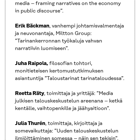
media – framing narratives on the economy
in public discourse”.
Erik Bäckman
, vanhempi johtamisvalmentaja
ja neuvonantaja, Miltton Group:
”Tarinankerronnan työkaluja vahvan
narratiivin luomiseen”.
Juha Raipola,
filosofian tohtori,
monitieteisen kertomustutkimuksen
asiantuntija ”Taloustarinat tarinataloudessa”.
Reetta Räty
, toimittaja ja yrittäjä: ”Media
julkisen talouskeskustelun areenana – ketkä
kentälle, vaihtopenkille ja jäähyaitioon”.
Julia Thurén
, toimittaja, kirjoittaja ja
somevaikuttaja: ”Uuden talouskeskustelun
ilmiöittäminen somessa – näin sen tekisin”.