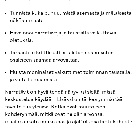
Tunnista kuka puhuu, mistä asemasta ja millaisesta
näkökulmasta.
Havainnoi narratiiveja ja taustalla vaikuttavia
oletuksia.
Tarkastele kriittisesti erilaisten näkemysten
osakseen saamaa arvovaltaa.
Muista moninaiset vaikuttimet toiminnan taustalla,
ja vältä leimaamista.
Narratiivit on hyvä tehdä näkyviksi siellä, missä
keskustelua käydään. Lisäksi on tärkeä ymmärtää
tavoiteltua yleisöä. Ketkä ovat muutoksen
kohderyhmää, mitkä ovat heidän arvonsa,
maailmankatsomuksensa ja ajattelunsa lähtökohdat?