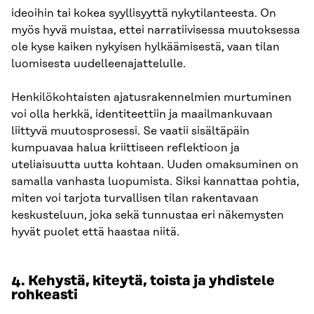
ideoihin tai kokea syyllisyyttä nykytilanteesta. On
myös hyvä muistaa, ettei narratiivisessa muutoksessa
ole kyse kaiken nykyisen hylkäämisestä, vaan tilan
luomisesta uudelleenajattelulle.
Henkilökohtaisten ajatusrakennelmien murtuminen
voi olla herkkä, identiteettiin ja maailmankuvaan
liittyvä muutosprosessi. Se vaatii sisältäpäin
kumpuavaa halua kriittiseen reflektioon ja
uteliaisuutta uutta kohtaan. Uuden omaksuminen on
samalla vanhasta luopumista. Siksi kannattaa pohtia,
miten voi tarjota turvallisen tilan rakentavaan
keskusteluun, joka sekä tunnustaa eri näkemysten
hyvät puolet että haastaa niitä.
4. Kehystä, kiteytä, toista ja yhdistele
rohkeasti