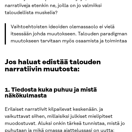
narratiiveja etenkin ne, joilla on jo valmiiksi
taloudellista muskelia?
Vaihtoehtoisten ideoiden olemassaolo ei vielä
itsessään johda muutokseen. Talouden paradigman
muutokseen tarvitaan myös osaamista ja toimintaa
Jos haluat edistää talouden
narratiivin muutosta:
1.
Tiedosta kuka puhuu ja mistä
näkökulmasta
Erilaiset narratiivit kilpailevat keskenään. ja
vaikuttavat siihen, millaisiksi julkiset mielipiteet
muodostuvat. Aluksi onkin tärkeä tunnistaa, mistä jo
puhutaan ja mikä omassa ajattelussasi on uutta: