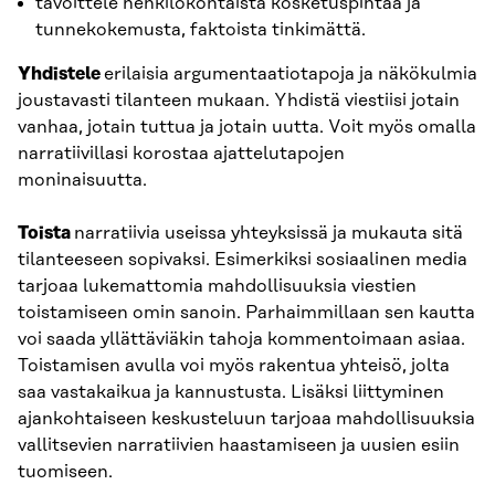
tavoittele henkilökohtaista kosketuspintaa ja
tunnekokemusta, faktoista tinkimättä.
Yhdistele
erilaisia argumentaatiotapoja ja näkökulmia
joustavasti tilanteen mukaan. Yhdistä viestiisi jotain
vanhaa, jotain tuttua ja jotain uutta. Voit myös omalla
narratiivillasi korostaa ajattelutapojen
moninaisuutta.
Toista
narratiivia useissa yhteyksissä ja mukauta sitä
tilanteeseen sopivaksi. Esimerkiksi sosiaalinen media
tarjoaa lukemattomia mahdollisuuksia viestien
toistamiseen omin sanoin. Parhaimmillaan sen kautta
voi saada yllättäviäkin tahoja kommentoimaan asiaa.
Toistamisen avulla voi myös rakentua yhteisö, jolta
saa vastakaikua ja kannustusta. Lisäksi liittyminen
ajankohtaiseen keskusteluun tarjoaa mahdollisuuksia
vallitsevien narratiivien haastamiseen ja uusien esiin
tuomiseen.