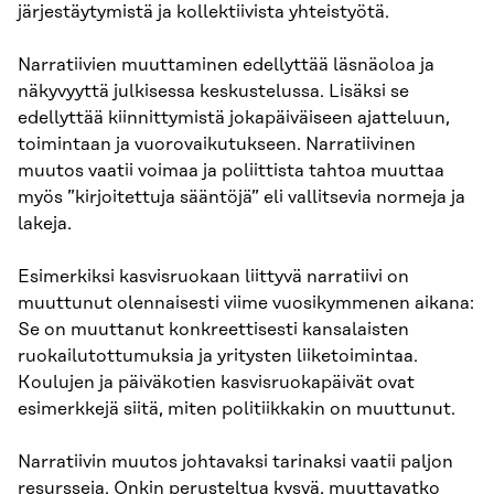
järjestäytymistä ja kollektiivista yhteistyötä.
Narratiivien muuttaminen edellyttää läsnäoloa ja
näkyvyyttä julkisessa keskustelussa. Lisäksi se
edellyttää kiinnittymistä jokapäiväiseen ajatteluun,
toimintaan ja vuorovaikutukseen. Narratiivinen
muutos vaatii voimaa ja poliittista tahtoa muuttaa
myös ”kirjoitettuja sääntöjä” eli vallitsevia normeja ja
lakeja.
Esimerkiksi kasvisruokaan liittyvä narratiivi on
muuttunut olennaisesti viime vuosikymmenen aikana:
Se on muuttanut konkreettisesti kansalaisten
ruokailutottumuksia ja yritysten liiketoimintaa.
Koulujen ja päiväkotien kasvisruokapäivät ovat
esimerkkejä siitä, miten politiikkakin on muuttunut.
Narratiivin muutos johtavaksi tarinaksi vaatii paljon
resursseja. Onkin perusteltua kysyä, muuttavatko