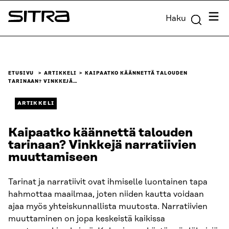
Siirry
Valik
Haku
suoraan
Sitra
sisältöön
↓
ETUSIVU
ARTIKKELI
KAIPAATKO KÄÄNNETTÄ TALOUDEN
TARINAAN? VINKKEJÄ…
ARTIKKELI
Kaipaatko käännettä talouden
tarinaan? Vinkkejä narratiivien
muuttamiseen
Tarinat ja narratiivit ovat ihmiselle luontainen tapa
hahmottaa maailmaa, joten niiden kautta voidaan
ajaa myös yhteiskunnallista muutosta. Narratiivien
muuttaminen on jopa keskeistä kaikissa