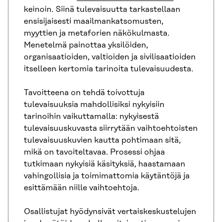
keinoin. Siinä tulevaisuutta tarkastellaan
ensisijaisesti maailmankatsomusten,
myyttien ja metaforien näkökulmasta.
Menetelmä painottaa yksilöiden,
organisaatioiden, valtioiden ja sivilisaatioiden
itselleen kertomia tarinoita tulevaisuudesta.
Tavoitteena on tehdä toivottuja
tulevaisuuksia mahdollisiksi nykyisiin
tarinoihin vaikuttamalla: nykyisestä
tulevaisuuskuvasta siirrytään vaihtoehtoisten
tulevaisuuskuvien kautta pohtimaan sitä,
mikä on tavoiteltavaa. Prosessi ohjaa
tutkimaan nykyisiä käsityksiä, haastamaan
vahingollisia ja toimimattomia käytäntöjä ja
esittämään niille vaihtoehtoja.
Osallistujat hyödynsivät vertaiskeskustelujen