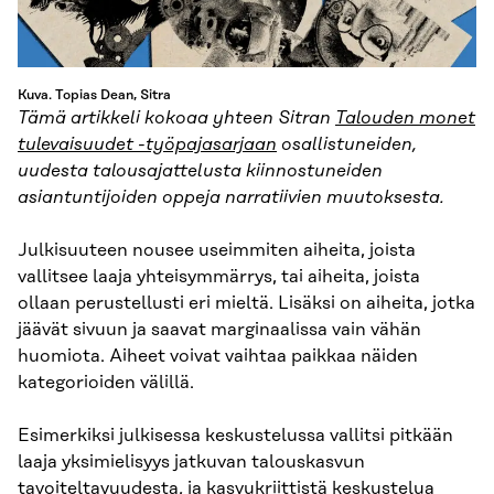
Kuva. Topias Dean, Sitra
Tämä artikkeli kokoaa yhteen Sitran
Talouden monet
tulevaisuudet -työpajasarjaan
osallistuneiden,
uudesta talousajattelusta kiinnostuneiden
asiantuntijoiden oppeja narratiivien muutoksesta.
Julkisuuteen nousee useimmiten aiheita, joista
vallitsee laaja yhteisymmärrys, tai aiheita, joista
ollaan perustellusti eri mieltä. Lisäksi on aiheita, jotka
jäävät sivuun ja saavat marginaalissa vain vähän
huomiota. Aiheet voivat vaihtaa paikkaa näiden
kategorioiden välillä.
Esimerkiksi julkisessa keskustelussa vallitsi pitkään
laaja yksimielisyys jatkuvan talouskasvun
tavoiteltavuudesta, ja kasvukriittistä keskustelua