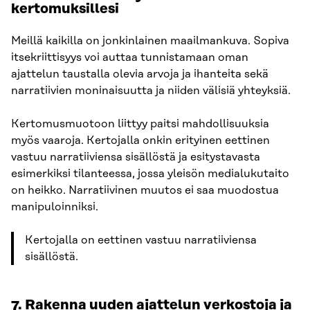
kertomuksillesi
Meillä kaikilla on jonkinlainen maailmankuva. Sopiva
itsekriittisyys voi auttaa tunnistamaan oman
ajattelun taustalla olevia arvoja ja ihanteita sekä
narratiivien moninaisuutta ja niiden välisiä yhteyksiä.
Kertomusmuotoon liittyy paitsi mahdollisuuksia
myös vaaroja. Kertojalla onkin erityinen eettinen
vastuu narratiiviensa sisällöstä ja esitystavasta
esimerkiksi tilanteessa, jossa yleisön medialukutaito
on heikko. Narratiivinen muutos ei saa muodostua
manipuloinniksi.
Kertojalla on eettinen vastuu narratiiviensa
sisällöstä.
7. Rakenna uuden ajattelun verkostoja ja