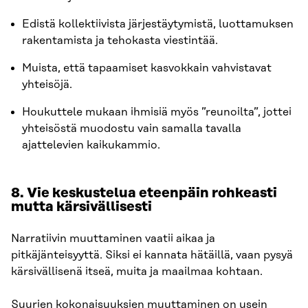
Edistä kollektiivista järjestäytymistä, luottamuksen
rakentamista ja tehokasta viestintää.
Muista, että tapaamiset kasvokkain vahvistavat
yhteisöjä.
Houkuttele mukaan ihmisiä myös ”reunoilta”, jottei
yhteisöstä muodostu vain samalla tavalla
ajattelevien kaikukammio.
8. Vie keskustelua eteenpäin rohkeasti
mutta kärsivällisesti
Narratiivin muuttaminen vaatii aikaa ja
pitkäjänteisyyttä. Siksi ei kannata hätäillä, vaan pysyä
kärsivällisenä itseä, muita ja maailmaa kohtaan.
Suurien kokonaisuuksien muuttaminen on usein