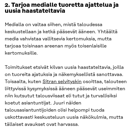
2.
Tarjoa medialle tuoretta ajattelua ja
uusia haastateltavia
Medialla on valtaa siihen, mistä taloudessa
keskustellaan ja ketkä pääsevät ääneen. Yhtäältä
media vahvistaa vallitsevia kertomuksia, mutta
tarjoaa toisinaan areenan myös toisenlaisille
kertomuksille.
Toimitukset etsivät kilvan uusia haastateltavia, joilla
on tuoreita ajatuksia ja näkemyksellistä sanottavaa.
Toisaalta, kuten
Sitran selvityskin
osoittaa, talouteen
liittyvissä kysymyksissä ääneen pääsevät useimmiten
niin kutsutut talousviisaat eli tutut ja turvallisiksi
koetut asiantuntijat. Juuri näiden
talousasiantuntijoiden olisi helpompi tuoda
uskottavasti keskusteluun uusia näkökulmia, mutta
tällaiset avaukset ovat harvassa.