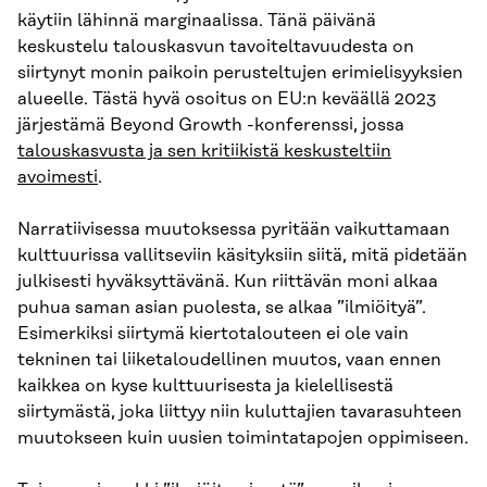
käytiin lähinnä marginaalissa. Tänä päivänä
keskustelu talouskasvun tavoiteltavuudesta on
siirtynyt monin paikoin perusteltujen erimielisyyksien
alueelle. Tästä hyvä osoitus on EU:n keväällä 2023
järjestämä Beyond Growth -konferenssi, jossa
talouskasvusta ja sen kritiikistä keskusteltiin
avoimesti
.
Narratiivisessa muutoksessa pyritään vaikuttamaan
kulttuurissa vallitseviin käsityksiin siitä, mitä pidetään
julkisesti hyväksyttävänä. Kun riittävän moni alkaa
puhua saman asian puolesta, se alkaa ”ilmiöityä”.
Esimerkiksi siirtymä kiertotalouteen ei ole vain
tekninen tai liiketaloudellinen muutos, vaan ennen
kaikkea on kyse kulttuurisesta ja kielellisestä
siirtymästä, joka liittyy niin kuluttajien tavarasuhteen
muutokseen kuin uusien toimintatapojen oppimiseen.