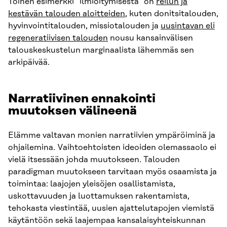
Toinen esimerkki ”ilmiöitymisestä” on
reilun ja
kestävän talouden aloitteiden
, kuten donitsitalouden,
hyvinvointitalouden, missiotalouden ja
uusintavan eli
regeneratiivisen talouden
nousu kansainvälisen
talouskeskustelun marginaalista lähemmäs sen
arkipäivää.
Narratiivinen ennakointi
muutoksen välineenä
Elämme valtavan monien narratiivien ympäröiminä ja
ohjailemina. Vaihtoehtoisten ideoiden olemassaolo ei
vielä itsessään johda muutokseen. Talouden
paradigman muutokseen tarvitaan myös osaamista ja
toimintaa: laajojen yleisöjen osallistamista,
uskottavuuden ja luottamuksen rakentamista,
tehokasta viestintää, uusien ajattelutapojen viemistä
käytäntöön sekä laajempaa kansalaisyhteiskunnan