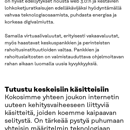
on hyvät edellytykset nousta web 3.0:n ja kestävien
lohkoketjuratkaisujen edelläkävijäksi hyödyntämällä
vahvaa teknologiaosaamista, puhdasta energiaa ja
korkeaa digivalmiutta.
Samalla virtuaalivaluutat, erityisesti vakaavaluutat,
myös haastavat keskuspankkien ja perinteisten
rahoitusinstituutioiden valtaa. Pankkien ja
rahoituslaitosten on valmistauduttava ohjelmoitavan
rahan aikaan luomalla uusia kyvykkyyksiä.
Tutustu keskeisiin käsitteisiin
Kokosimme yhteen joukon internetin
uuteen kehitysvaiheeseen liittyviä
käsitteitä, joiden koemme kaipaavan
selitystä. On tärkeää pystyä puhumaan
yhteisin määritelmin teknologiaan