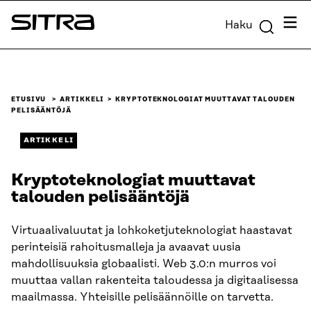
Siirry
Valik
Haku
suoraan
Sitra
sisältöön
↓
ETUSIVU
ARTIKKELI
KRYPTOTEKNOLOGIAT MUUTTAVAT TALOUDEN
PELISÄÄNTÖJÄ
ARTIKKELI
Kryptoteknologiat muuttavat
talouden pelisääntöjä
Virtuaalivaluutat ja lohkoketjuteknologiat haastavat
perinteisiä rahoitusmalleja ja avaavat uusia
mahdollisuuksia globaalisti. Web 3.0:n murros voi
muuttaa vallan rakenteita taloudessa ja digitaalisessa
maailmassa. Yhteisille pelisäännöille on tarvetta.