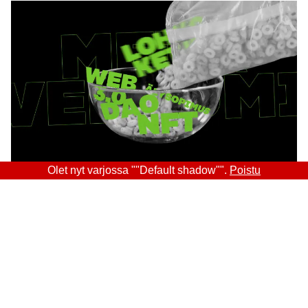
Olet nyt varjossa ""Default shadow"".
Poistu
Sitra
OSOITE