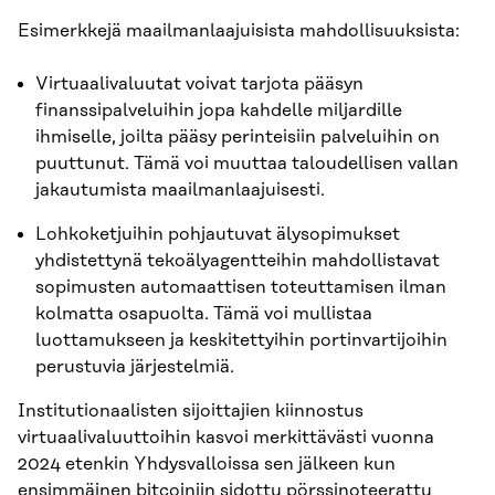
Esimerkkejä maailmanlaajuisista mahdollisuuksista:
Virtuaalivaluutat voivat tarjota pääsyn
finanssipalveluihin jopa kahdelle miljardille
ihmiselle, joilta pääsy perinteisiin palveluihin on
puuttunut. Tämä voi muuttaa taloudellisen vallan
jakautumista maailmanlaajuisesti.
Lohkoketjuihin pohjautuvat älysopimukset
yhdistettynä tekoälyagentteihin mahdollistavat
sopimusten automaattisen toteuttamisen ilman
kolmatta osapuolta. Tämä voi mullistaa
luottamukseen ja keskitettyihin portinvartijoihin
perustuvia järjestelmiä.
Institutionaalisten sijoittajien kiinnostus
virtuaalivaluuttoihin kasvoi merkittävästi vuonna
2024 etenkin Yhdysvalloissa sen jälkeen kun
ensimmäinen bitcoiniin sidottu pörssinoteerattu