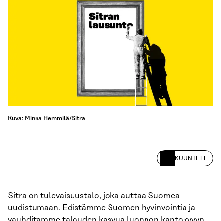
Kuva: Minna Hemmilä/Sitra
KUUNTELE
Sitra on tulevaisuustalo, joka auttaa Suomea
uudistumaan. Edistämme Suomen hyvinvointia ja
vauhditamme talouden kasvua luonnon kantokyvyn