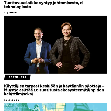
Tuottavuusloikka syntyy johtamisesta, ei
teknologiasta
1.7.2026
ARTIKKELI
Käyttäjien tarpeet keskiöön ja käytännön pilotteja –
Muistio esittää 10 suositusta ekosysteemitilinpidon
kehittämiseksi
30.6.2026