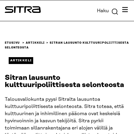
Siirry
Valik
Haku
suoraan
Sitra
sisältöön
↓
ETUSIVU
ARTIKKELI
SITRAN LAUSUNTO KULTTUURIPOLIITTISESTA
SELONTEOSTA
ARTIKKELI
Sitran lausunto
kulttuuripoliittisesta selonteosta
Talousvaliokunta pyysi Sitralta lausuntoa
kulttuuripoliittisesta selonteosta. Sitra toteaa, että
kulttuurinen ja inhimillinen pääoma ovat keskeisiä
hyvinvoinnin ja kasvun tekijöitä. Sitra pyrkii
toimimaan sillanrakentajana eri alojen välillä ja