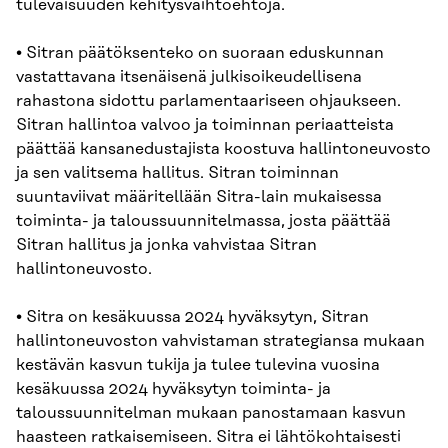
tulevaisuuden kehitysvaihtoehtoja.
• Sitran päätöksenteko on suoraan eduskunnan
vastattavana itsenäisenä julkisoikeudellisena
rahastona sidottu parlamentaariseen ohjaukseen.
Sitran hallintoa valvoo ja toiminnan periaatteista
päättää kansanedustajista koostuva hallintoneuvosto
ja sen valitsema hallitus. Sitran toiminnan
suuntaviivat määritellään Sitra-lain mukaisessa
toiminta- ja taloussuunnitelmassa, josta päättää
Sitran hallitus ja jonka vahvistaa Sitran
hallintoneuvosto.
• Sitra on kesäkuussa 2024 hyväksytyn, Sitran
hallintoneuvoston vahvistaman strategiansa mukaan
kestävän kasvun tukija ja tulee tulevina vuosina
kesäkuussa 2024 hyväksytyn toiminta- ja
taloussuunnitelman mukaan panostamaan kasvun
haasteen ratkaisemiseen. Sitra ei lähtökohtaisesti