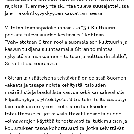
rajoissa. Tuemme yhteiskuntaa tulevaisuusajattelussa
ja ennakointikyvykkyyden kasvattamisessa.
Viitaten toimenpidekokonaisuus ”3.1 Kulttuurin
perusta tulevaisuuden kestäväksi” kohtaan
”Vahvistetaan Sitran roolia suomalaisen kulttuurin ja
kasvun tukijana suuntaamalla Sitran toimintaa
nykyistä voimakkaammin taiteen ja kulttuurin alalle”,
Sitra toteaa seuraavaa:
• Sitran lakisääteisenä tehtävänä on edistää Suomen
vakaata ja tasapainoista kehitystä, talouden
määrällistä ja laadullista kasvua sekä kansainvälistä
kilpailukykyä ja yhteistyötä. Sitra toimii siitä säädetyn
lain mukaan erityisesti sellaisten hankkeiden
toteuttamiseksi, jotka vaikuttavat kansantalouden
voimavarojen käyttöä tehostavasti tai tutkimuksen ja
koulutuksen tasoa kohottavasti tai jotka selvittävät