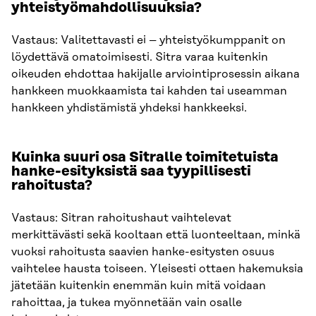
yhteistyömahdollisuuksia?
Vastaus: Valitettavasti ei – yhteistyökumppanit on
löydettävä omatoimisesti. Sitra varaa kuitenkin
oikeuden ehdottaa hakijalle arviointiprosessin aikana
hankkeen muokkaamista tai kahden tai useamman
hankkeen yhdistämistä yhdeksi hankkeeksi.
Kuinka suuri osa Sitralle toimitetuista
hanke-esityksistä saa tyypillisesti
rahoitusta?
Vastaus: Sitran rahoitushaut vaihtelevat
merkittävästi sekä kooltaan että luonteeltaan, minkä
vuoksi rahoitusta saavien hanke-esitysten osuus
vaihtelee hausta toiseen. Yleisesti ottaen hakemuksia
jätetään kuitenkin enemmän kuin mitä voidaan
rahoittaa, ja tukea myönnetään vain osalle