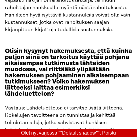
vapaasti hakijan omarahoituksesta ja/tai muun
rahoittajan hankkeelle myöntämästä rahoituksesta.
Hankkeen hyväksyttäviä kustannuksia voivat olla vain
kustannukset, jotka ovat rahoituksen saajan
kirjanpitoon kirjattuja todellisia kustannuksia.
Olisin kysynyt hakemuksesta, että kuinka
paljon siinä on tarkoitus käyttää pohjana
aikaisempaa tutkimusta lähteiden
muodossa, vai riittääkö ylipäätään
hakemuksen pohjaaminen aikaisempaan
tutkimukseen? Voiko hakemuksen
liitteeksi laittaa esimerkiksi
lähdeluettelon?
Vastaus: Lähdeluetteloa ei tarvitse lisätä liitteenä.
Kokeilujen tavoitteena on tunnistaa ja kehittää
toimintamalleja, jotka vahvistavat henkisen
kriisinkestävyyden keskeisiä osatekijöitä ja joilla on
Olet nyt varjossa ""Default shadow"".
Poistu