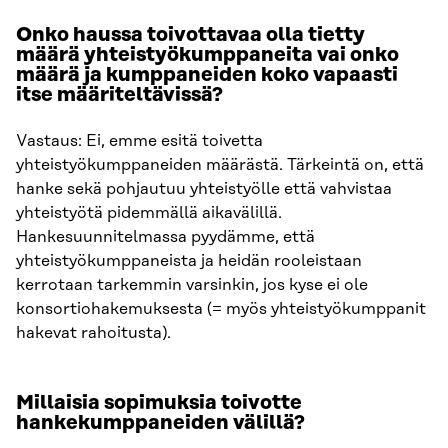
Onko haussa toivottavaa olla tietty
määrä yhteistyökumppaneita vai onko
määrä ja kumppaneiden koko vapaasti
itse määriteltävissä?
Vastaus: Ei, emme esitä toivetta
yhteistyökumppaneiden määrästä. Tärkeintä on, että
hanke sekä pohjautuu yhteistyölle että vahvistaa
yhteistyötä pidemmällä aikavälillä.
Hankesuunnitelmassa pyydämme, että
yhteistyökumppaneista ja heidän rooleistaan
kerrotaan tarkemmin varsinkin, jos kyse ei ole
konsortiohakemuksesta (= myös yhteistyökumppanit
hakevat rahoitusta).
Millaisia sopimuksia toivotte
hankekumppaneiden välillä?