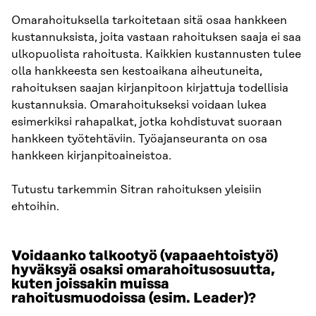
Omarahoituksella tarkoitetaan sitä osaa hankkeen
kustannuksista, joita vastaan rahoituksen saaja ei saa
ulkopuolista rahoitusta. Kaikkien kustannusten tulee
olla hankkeesta sen kestoaikana aiheutuneita,
rahoituksen saajan kirjanpitoon kirjattuja todellisia
kustannuksia. Omarahoitukseksi voidaan lukea
esimerkiksi rahapalkat, jotka kohdistuvat suoraan
hankkeen työtehtäviin. Työajanseuranta on osa
hankkeen kirjanpitoaineistoa.
Tutustu tarkemmin Sitran rahoituksen yleisiin
ehtoihin.
Voidaanko talkootyö (vapaaehtoistyö)
hyväksyä osaksi omarahoitusosuutta,
kuten joissakin muissa
rahoitusmuodoissa (esim. Leader)?