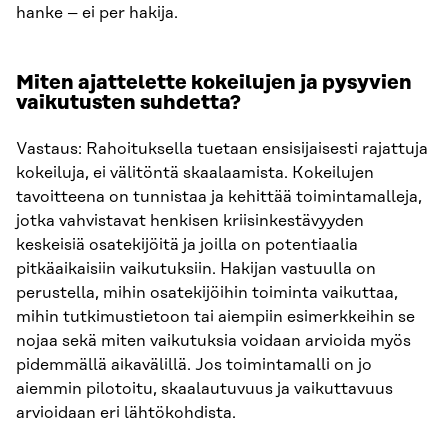
hanke – ei per hakija.
Miten ajattelette kokeilujen ja pysyvien
vaikutusten suhdetta?
Vastaus: Rahoituksella tuetaan ensisijaisesti rajattuja
kokeiluja, ei välitöntä skaalaamista. Kokeilujen
tavoitteena on tunnistaa ja kehittää toimintamalleja,
jotka vahvistavat henkisen kriisinkestävyyden
keskeisiä osatekijöitä ja joilla on potentiaalia
pitkäaikaisiin vaikutuksiin. Hakijan vastuulla on
perustella, mihin osatekijöihin toiminta vaikuttaa,
mihin tutkimustietoon tai aiempiin esimerkkeihin se
nojaa sekä miten vaikutuksia voidaan arvioida myös
pidemmällä aikavälillä. Jos toimintamalli on jo
aiemmin pilotoitu, skaalautuvuus ja vaikuttavuus
arvioidaan eri lähtökohdista.