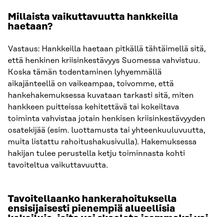
Millaista vaikuttavuutta hankkeilla
haetaan?
Vastaus: Hankkeilla haetaan pitkällä tähtäimellä sitä,
että henkinen kriisinkestävyys Suomessa vahvistuu.
Koska tämän todentaminen lyhyemmällä
aikajänteellä on vaikeampaa, toivomme, että
hankehakemuksessa kuvataan tarkasti sitä, miten
hankkeen puitteissa kehitettävä tai kokeiltava
toiminta vahvistaa jotain henkisen kriisinkestävyyden
osatekijää (esim. luottamusta tai yhteenkuuluvuutta,
muita listattu rahoitushakusivulla). Hakemuksessa
hakijan tulee perustella ketju toiminnasta kohti
tavoiteltua vaikuttavuutta.
Tavoitellaanko hankerahoituksella
ensisijaisesti pienempiä alueellisia