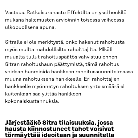
Vastaus: Ratkaisurahasto Effektilta on yksi henkilö
mukana hakemusten arvioinnin toisessa vaiheessa
ulkopuolisena apuna.
Sitralle ei ole merkitystä, onko hakenut rahoitusta
myös muilta mahdollisilta rahoittajilta. Mikäli
muualta tullut rahoituspäätös vahvistuu ennen
Sitran rahoitushaun päättymistä, tämä rahoitus
voidaan huomioida hankkeen rahoitussuunnitelmassa
muuna rahoituksena hankkeelle. Eri rahoittajien
hankkeelle myönnetyn rahoituksen yhteismäärä ei
kuitenkaan saa ylittää hankkeen
kokonaiskustannuksia.
Järjestääkö Sitra tilaisuuksia, jossa
hausta kiinnostuneet tahot voisivat
törmäyttää ideoitaan ja suunnitella