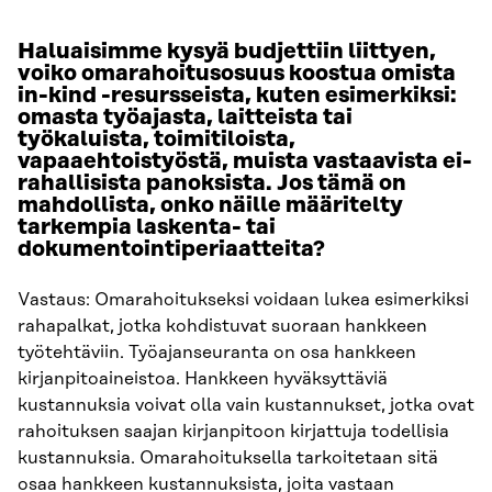
Haluaisimme kysyä budjettiin liittyen,
voiko omarahoitusosuus koostua omista
in-kind -resursseista, kuten esimerkiksi:
omasta työajasta, laitteista tai
työkaluista, toimitiloista,
vapaaehtoistyöstä, muista vastaavista ei-
rahallisista panoksista. Jos tämä on
mahdollista, onko näille määritelty
tarkempia laskenta- tai
dokumentointiperiaatteita?
Vastaus: Omarahoitukseksi voidaan lukea esimerkiksi
rahapalkat, jotka kohdistuvat suoraan hankkeen
työtehtäviin. Työajanseuranta on osa hankkeen
kirjanpitoaineistoa. Hankkeen hyväksyttäviä
kustannuksia voivat olla vain kustannukset, jotka ovat
rahoituksen saajan kirjanpitoon kirjattuja todellisia
kustannuksia. Omarahoituksella tarkoitetaan sitä
osaa hankkeen kustannuksista, joita vastaan