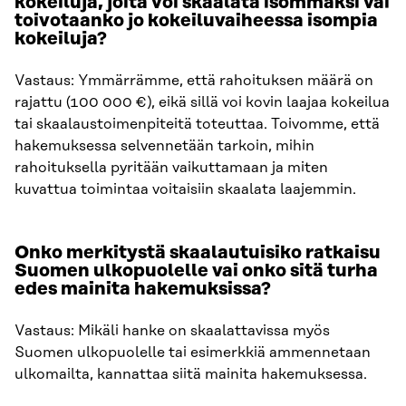
kokeiluja, joita voi skaalata isommaksi vai
toivotaanko jo kokeiluvaiheessa isompia
kokeiluja?
Vastaus: Ymmärrämme, että rahoituksen määrä on
rajattu (100 000 €), eikä sillä voi kovin laajaa kokeilua
tai skaalaustoimenpiteitä toteuttaa. Toivomme, että
hakemuksessa selvennetään tarkoin, mihin
rahoituksella pyritään vaikuttamaan ja miten
kuvattua toimintaa voitaisiin skaalata laajemmin.
Onko merkitystä skaalautuisiko ratkaisu
Suomen ulkopuolelle vai onko sitä turha
edes mainita hakemuksissa?
Vastaus: Mikäli hanke on skaalattavissa myös
Suomen ulkopuolelle tai esimerkkiä ammennetaan
ulkomailta, kannattaa siitä mainita hakemuksessa.