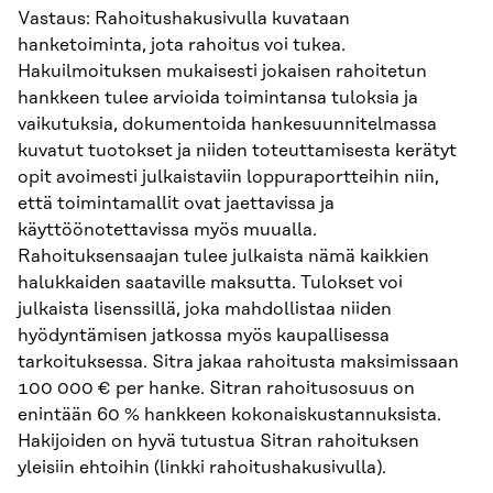
Vastaus: Rahoitushakusivulla kuvataan
hanketoiminta, jota rahoitus voi tukea.
Hakuilmoituksen mukaisesti jokaisen rahoitetun
hankkeen tulee arvioida toimintansa tuloksia ja
vaikutuksia, dokumentoida hankesuunnitelmassa
kuvatut tuotokset ja niiden toteuttamisesta kerätyt
opit avoimesti julkaistaviin loppuraportteihin niin,
että toimintamallit ovat jaettavissa ja
käyttöönotettavissa myös muualla.
Rahoituksensaajan tulee julkaista nämä kaikkien
halukkaiden saataville maksutta. Tulokset voi
julkaista lisenssillä, joka mahdollistaa niiden
hyödyntämisen jatkossa myös kaupallisessa
tarkoituksessa. Sitra jakaa rahoitusta maksimissaan
100 000 € per hanke. Sitran rahoitusosuus on
enintään 60 % hankkeen kokonaiskustannuksista.
Hakijoiden on hyvä tutustua Sitran rahoituksen
yleisiin ehtoihin (linkki rahoitushakusivulla).