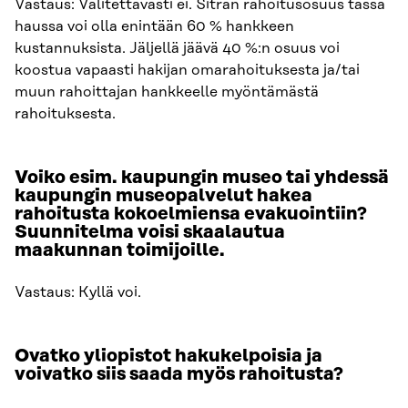
Vastaus: Valitettavasti ei. Sitran rahoitusosuus tässä
haussa voi olla enintään 60 % hankkeen
kustannuksista. Jäljellä jäävä 40 %:n osuus voi
koostua vapaasti hakijan omarahoituksesta ja/tai
muun rahoittajan hankkeelle myöntämästä
rahoituksesta.
Voiko esim. kaupungin museo tai yhdessä
kaupungin museopalvelut hakea
rahoitusta kokoelmiensa evakuointiin?
Suunnitelma voisi skaalautua
maakunnan toimijoille.
Vastaus: Kyllä voi.
Ovatko yliopistot hakukelpoisia ja
voivatko siis saada myös rahoitusta?