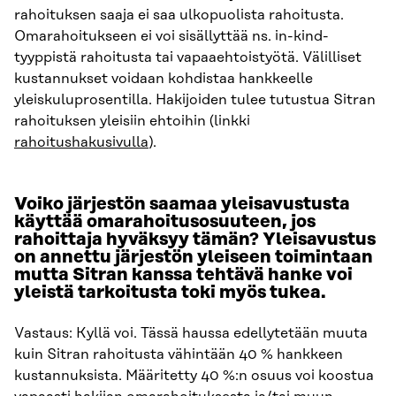
rahoituksen saaja ei saa ulkopuolista rahoitusta.
Omarahoitukseen ei voi sisällyttää ns. in-kind-
tyyppistä rahoitusta tai vapaaehtoistyötä. Välilliset
kustannukset voidaan kohdistaa hankkeelle
yleiskuluprosentilla. Hakijoiden tulee tutustua Sitran
rahoituksen yleisiin ehtoihin (linkki
rahoitushakusivulla
).
Voiko järjestön saamaa yleisavustusta
käyttää omarahoitusosuuteen, jos
rahoittaja hyväksyy tämän? Yleisavustus
on annettu järjestön yleiseen toimintaan
mutta Sitran kanssa tehtävä hanke voi
yleistä tarkoitusta toki myös tukea.
Vastaus: Kyllä voi. Tässä haussa edellytetään muuta
kuin Sitran rahoitusta vähintään 40 % hankkeen
kustannuksista. Määritetty 40 %:n osuus voi koostua