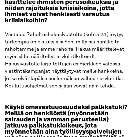
käsittelee ihmisten perusoikeuksia ja
niiden rajoituksia kriisiaikoina, jotta
ihmiset voivat henkisesti varautua
kriisiaikoihin?
Vastaus: Rahoitushakusivustolta (kohta 2.1) löytyy
tarkempia ohjeistuksia siihen, millaisia hankkeita
rahoitamme ja emme rahoita. Hakua määrittelevät
myös sille määritellyt arviointikriteerit.
Hakusivustolle kirjoitettujen esimerkkien valossa
viestintäkampanjat näyttäytyvät meille hankkeina,
jotka eivät läpäise ensimmäisen vaiheen arviointia.
Koulutusohjelmat sen sijaan voivat näin tehdä.
Käykö omavastuuosuudeksi palkkatuki?
Meillä on henkilöstä (myönnetään
sairauden ja vamman perusteella)
jatkuva palkkatukioikeus, jota
myönnetään aina työllisyyspalvelujen