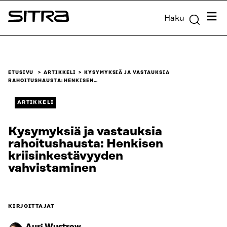
Siirry
Valik
Haku
suoraan
Sitra
sisältöön
↓
ETUSIVU
ARTIKKELI
KYSYMYKSIÄ JA VASTAUKSIA
RAHOITUSHAUSTA: HENKISEN…
ARTIKKELI
Kysymyksiä ja vastauksia
rahoitushausta: Henkisen
kriisinkestävyyden
vahvistaminen
KIRJOITTAJAT