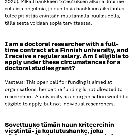
2026). Mikäli hankkeen toteutuksen aikana ilmenee
sellaisia ongelmia, joiden takia hankkeen aikataulua
tulee pitkittää enintään muutamalla kuukaudella,
tällaisesta voidaan sopia tarvittaessa.
I am a doctoral researcher with a full-
time contract at a Finnish university, and
I receive a regular salary. Am I eligible to
apply under these circumstances for a
doctoral studies grant?
Vastaus: This open call for funding is aimed at
organisations, hence the funding is not directed to
researchers. A university as an organisation would be
eligible to apply, but not individual researchers.
Soveltuuko tämän haun kriteereihin
viestintä- ja koulutushanke, joka