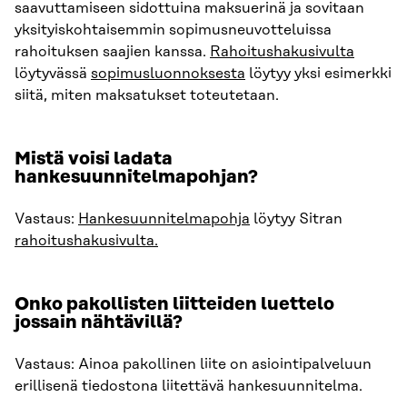
saavuttamiseen sidottuina maksuerinä ja sovitaan
yksityiskohtaisemmin sopimusneuvotteluissa
rahoituksen saajien kanssa.
Rahoitushakusivulta
löytyvässä
sopimusluonnoksesta
löytyy yksi esimerkki
siitä, miten maksatukset toteutetaan.
Mistä voisi ladata
hankesuunnitelmapohjan?
Vastaus:
Hankesuunnitelmapohja
löytyy Sitran
rahoitushakusivulta.
Onko pakollisten liitteiden luettelo
jossain nähtävillä?
Vastaus: Ainoa pakollinen liite on asiointipalveluun
erillisenä tiedostona liitettävä hankesuunnitelma.