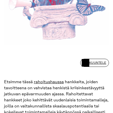
KUUNTELE
Etsimme tässä
rahoitushaussa
hankkeita, joiden
tavoitteena on vahvistaa henkistä kriisinkestävyyttä
jatkuvan epävarmuuden ajassa. Rahoitettavat
hankkeet joko kehittävät uudenlaisia toimintamalleja,
joilla on valtakunnallista skaalauspotentiaalia tai
kokeilevat toimintamalleja käytännössä paikallisesti