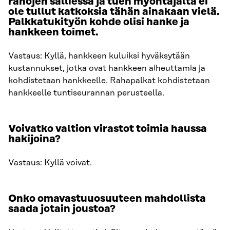
rahojen salliessa ja tuen myöntäjältä ei
ole tullut katkoksia tähän ainakaan vielä.
Palkkatukityön kohde olisi hanke ja
hankkeen toimet.
Vastaus: Kyllä, hankkeen kuluiksi hyväksytään
kustannukset, jotka ovat hankkeen aiheuttamia ja
kohdistetaan hankkeelle. Rahapalkat kohdistetaan
hankkeelle tuntiseurannan perusteella.
Voivatko valtion virastot toimia haussa
hakijoina?
Vastaus: Kyllä voivat.
Onko omavastuuosuuteen mahdollista
saada jotain joustoa?