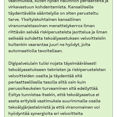
vaatimuksia, kuten hyvän hallinnon periaatteita ja
virkavastuun kohdentamista. Kansalliselle
täydentävälle sääntelylle on siten perusteltu
tarve. Yksityiskohtainen kansallinen
viranomaistasoinen menettelykerros ilman
riittävän selvää riskiperusteista jaottelua ja ilman
selkeää suhdetta tekoälyasetuksen velvoitteisiin
kuitenkin vaarantaa juuri ne hyödyt, joita
automaatiolla tavoitellaan.
Digipalvelulain tulisi nojata täysimääräisesti
tekoälyasetukseen teknisten ja riskiperusteisten
velvoitteiden osalta ja täydentää sitä
periaatteellisella tasolla siltä osin kuin
perusoikeuksien turvaaminen sitä edellyttää.
Esitys tunnistaa itsekin, että tekoälyasetus ei
aseta erityisiä vaatimuksia suurimmalle osalle
tekoälyjärjestelmistä ja että viranomainen voi
hyödyntää synergioita eri velvoitteita