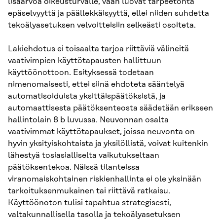
lisäarvoa oikeusturvalle, vaan luovat tarpeetonta
epäselvyyttä ja päällekkäisyyttä, ellei niiden suhdetta
tekoälyasetuksen velvoitteisiin selkeästi osoiteta.
Lakiehdotus ei toisaalta tarjoa riittäviä välineitä
vaativimpien käyttötapausten hallittuun
käyttöönottoon. Esityksessä todetaan
nimenomaisesti, ettei siinä ehdoteta sääntelyä
automatisoiduista yksittäispäätöksistä, ja
automaattisesta päätöksenteosta säädetään erikseen
hallintolain 8 b luvussa. Neuvonnan osalta
vaativimmat käyttötapaukset, joissa neuvonta on
hyvin yksityiskohtaista ja yksilöllistä, voivat kuitenkin
lähestyä tosiasialliselta vaikutukseltaan
päätöksentekoa. Näissä tilanteissa
viranomaiskohtainen riskienhallinta ei ole yksinään
tarkoituksenmukainen tai riittävä ratkaisu.
Käyttöönoton tulisi tapahtua strategisesti,
valtakunnallisella tasolla ja tekoälyasetuksen