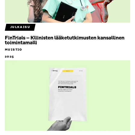
JULKAISU
FinTrials – Kliinisten lääketutkimusten kansallinen
toimintamalli
MUISTIO
2025