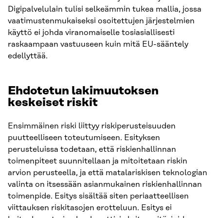
Digipalvelulain tulisi selkeämmin tukea mallia, jossa
vaatimustenmukaiseksi osoitettujen järjestelmien
käyttö ei johda viranomaiselle tosiasiallisesti
raskaampaan vastuuseen kuin mitä EU-sääntely
edellyttää.
Ehdotetun lakimuutoksen
keskeiset riskit
Ensimmäinen riski liittyy riskiperusteisuuden
puutteelliseen toteutumiseen. Esityksen
perusteluissa todetaan, että riskienhallinnan
toimenpiteet suunnitellaan ja mitoitetaan riskin
arvion perusteella, ja että matalariskisen teknologian
valinta on itsessään asianmukainen riskienhallinnan
toimenpide. Esitys sisältää siten periaatteellisen
viittauksen riskitasojen erotteluun. Esitys ei