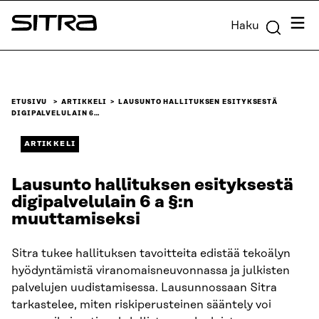
Siirry
Valik
Haku
suoraan
Sitra
sisältöön
↓
ETUSIVU
ARTIKKELI
LAUSUNTO HALLITUKSEN ESITYKSESTÄ
DIGIPALVELULAIN 6…
ARTIKKELI
Lausunto hallituksen esityksestä
digipalvelulain 6 a §:n
muuttamiseksi
Sitra tukee hallituksen tavoitteita edistää tekoälyn
hyödyntämistä viranomaisneuvonnassa ja julkisten
palvelujen uudistamisessa. Lausunnossaan Sitra
tarkastelee, miten riskiperusteinen sääntely voi