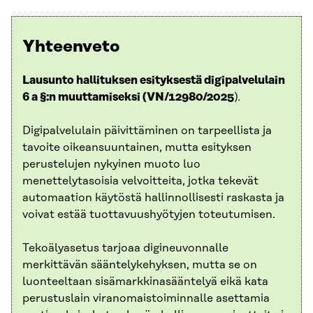
Yhteenveto
Lausunto hallituksen esityksestä digipalvelulain
6 a §:n muuttamiseksi (VN/12980/2025
).
Digipalvelulain päivittäminen on tarpeellista ja
tavoite oikeansuuntainen, mutta esityksen
perustelujen nykyinen muoto luo
menettelytasoisia velvoitteita, jotka tekevät
automaation käytöstä hallinnollisesti raskasta ja
voivat estää tuottavuushyötyjen toteutumisen.
Tekoälyasetus tarjoaa digineuvonnalle
merkittävän sääntelykehyksen, mutta se on
luonteeltaan sisämarkkinasääntelyä eikä kata
perustuslain viranomaistoiminnalle asettamia