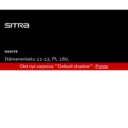
Sitra
OSOITE
Itämerenkatu 11-13, PL 160,
00181 Helsinki
Olet nyt varjossa ""Default shadow"".
Poistu
Saapumisohjeet
Y-TUNNUS
0202132-3
PUHELIN
+358 294 618 991
SÄHKÖPOSTI
etunimi.sukunimi@sitra.fi
sitra@sitra.fi