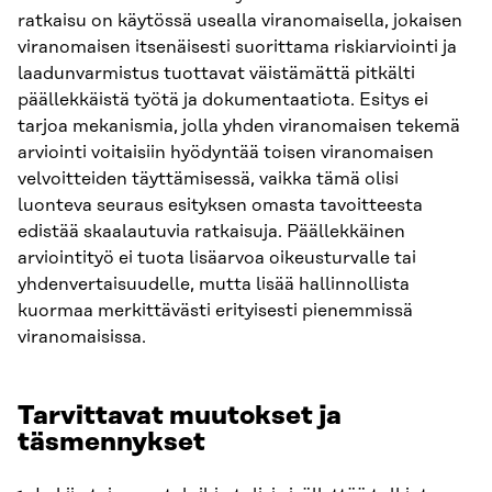
ratkaisu on käytössä usealla viranomaisella, jokaisen
viranomaisen itsenäisesti suorittama riskiarviointi ja
laadunvarmistus tuottavat väistämättä pitkälti
päällekkäistä työtä ja dokumentaatiota. Esitys ei
tarjoa mekanismia, jolla yhden viranomaisen tekemä
arviointi voitaisiin hyödyntää toisen viranomaisen
velvoitteiden täyttämisessä, vaikka tämä olisi
luonteva seuraus esityksen omasta tavoitteesta
edistää skaalautuvia ratkaisuja. Päällekkäinen
arviointityö ei tuota lisäarvoa oikeusturvalle tai
yhdenvertaisuudelle, mutta lisää hallinnollista
kuormaa merkittävästi erityisesti pienemmissä
viranomaisissa.
Tarvittavat muutokset ja
täsmennykset