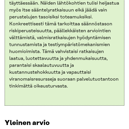
täyttäessään. Näiden lähtökohtien tulisi heijastua
myös itse sääntelyratkaisuun eikä jäädä vain
perustelujen tasoisiksi toteamuksiksi.
Konkreettisesti tämä tarkoittaa säännöstason
riskiperusteisuutta, päällekkäisten arviointien
välttämistä, valmisratkaisujen hyödyntämisen
tunnustamista ja testiympäristömekanismien
huomioimista. Tämä vahvistaisi ratkaisujen
laatua, luotettavuutta ja yhdenmukaisuutta,
parantaisi skaalautuvuutta ja
kustannustehokkuutta ja vapauttaisi
viranomaisresursseja suoraan palvelutuotantoon
tinkimättä oikeusturvasta.
Yleinen arvio