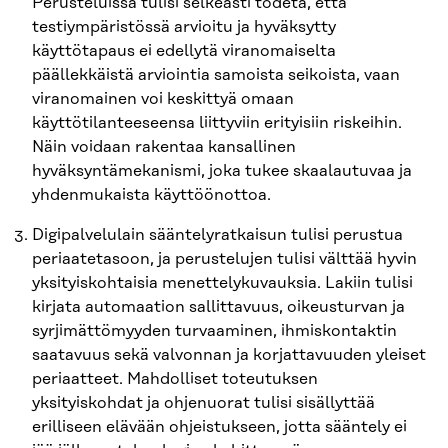
Perusteluissa tulisi selkeästi todeta, että
testiympäristössä arvioitu ja hyväksytty
käyttötapaus ei edellytä viranomaiselta
päällekkäistä arviointia samoista seikoista, vaan
viranomainen voi keskittyä omaan
käyttötilanteeseensa liittyviin erityisiin riskeihin.
Näin voidaan rakentaa kansallinen
hyväksyntämekanismi, joka tukee skaalautuvaa ja
yhdenmukaista käyttöönottoa.
Digipalvelulain sääntelyratkaisun tulisi perustua
periaatetasoon, ja perustelujen tulisi välttää hyvin
yksityiskohtaisia menettelykuvauksia. Lakiin tulisi
kirjata automaation sallittavuus, oikeusturvan ja
syrjimättömyyden turvaaminen, ihmiskontaktin
saatavuus sekä valvonnan ja korjattavuuden yleiset
periaatteet. Mahdolliset toteutuksen
yksityiskohdat ja ohjenuorat tulisi sisällyttää
erilliseen elävään ohjeistukseen, jotta sääntely ei