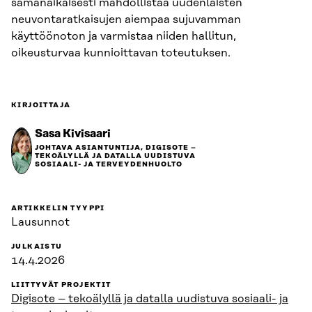
samanaikaisesti mahdollistaa uudenlaisten
neuvontaratkaisujen aiempaa sujuvamman
käyttöönoton ja varmistaa niiden hallitun,
oikeusturvaa kunnioittavan toteutuksen.
KIRJOITTAJA
Sasa Kivisaari
JOHTAVA ASIANTUNTIJA, DIGISOTE –
TEKOÄLYLLÄ JA DATALLA UUDISTUVA
SOSIAALI- JA TERVEYDENHUOLTO
ARTIKKELIN TYYPPI
Lausunnot
JULKAISTU
14.4.2026
LIITTYVÄT PROJEKTIT
Digisote – tekoälyllä ja datalla uudistuva sosiaali- ja