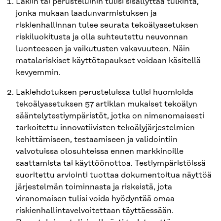
Lakiin tai perusteluihin tulisi sisällyttää tulkinta,
jonka mukaan laadunvarmistuksen ja
riskienhallinnan tulee seurata tekoälyasetuksen
riskiluokitusta ja olla suhteutettu neuvonnan
luonteeseen ja vaikutusten vakavuuteen. Näin
matalariskiset käyttötapaukset voidaan käsitellä
kevyemmin.
Lakiehdotuksen perusteluissa tulisi huomioida
tekoälyasetuksen 57 artiklan mukaiset tekoälyn
sääntelytestiympäristöt, jotka on nimenomaisesti
tarkoitettu innovatiivisten tekoälyjärjestelmien
kehittämiseen, testaamiseen ja validointiin
valvotuissa olosuhteissa ennen markkinoille
saattamista tai käyttöönottoa. Testiympäristöissä
suoritettu arviointi tuottaa dokumentoitua näyttöä
järjestelmän toiminnasta ja riskeistä, jota
viranomaisen tulisi voida hyödyntää omaa
riskienhallintavelvoitettaan täyttäessään.