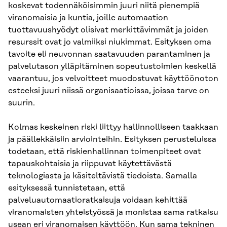
koskevat todennäköisimmin juuri niitä pienempiä
viranomaisia ja kuntia, joille automaation
tuottavuushyödyt olisivat merkittävimmät ja joiden
resurssit ovat jo valmiiksi niukimmat. Esityksen oma
tavoite eli neuvonnan saatavuuden parantaminen ja
palvelutason ylläpitäminen sopeutustoimien keskellä
vaarantuu, jos velvoitteet muodostuvat käyttöönoton
esteeksi juuri niissä organisaatioissa, joissa tarve on
suurin.
Kolmas keskeinen riski liittyy hallinnolliseen taakkaan
ja päällekkäisiin arviointeihin. Esityksen perusteluissa
todetaan, että riskienhallinnan toimenpiteet ovat
tapauskohtaisia ja riippuvat käytettävästä
teknologiasta ja käsiteltävistä tiedoista. Samalla
esityksessä tunnistetaan, että
palveluautomaatioratkaisuja voidaan kehittää
viranomaisten yhteistyössä ja monistaa sama ratkaisu
usean eri viranomaisen käyttöön. Kun sama tekninen