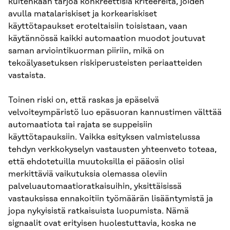
kuitenkaan tarjoa konkreettisia kriteereitä, joiden
avulla matalariskiset ja korkeariskiset
käyttötapaukset eroteltaisiin toisistaan, vaan
käytännössä kaikki automaation muodot joutuvat
saman arviointikuorman piiriin, mikä on
tekoälyasetuksen riskiperusteisten periaatteiden
vastaista.
Toinen riski on, että raskas ja epäselvä
velvoiteympäristö luo epäsuoran kannustimen välttää
automaatiota tai rajata se suppeisiin
käyttötapauksiin. Vaikka esityksen valmistelussa
tehdyn verkkokyselyn vastausten yhteenveto toteaa,
että ehdotetuilla muutoksilla ei pääosin olisi
merkittäviä vaikutuksia olemassa oleviin
palveluautomaatioratkaisuihin, yksittäisissä
vastauksissa ennakoitiin työmäärän lisääntymistä ja
jopa nykyisistä ratkaisuista luopumista. Nämä
signaalit ovat erityisen huolestuttavia, koska ne