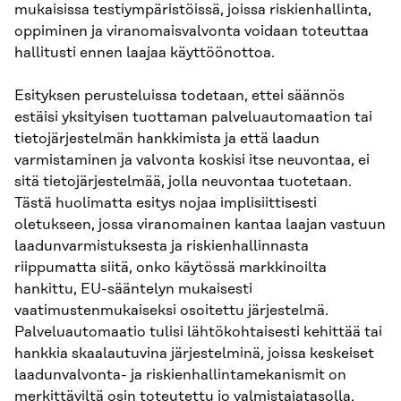
mukaisissa testiympäristöissä, joissa riskienhallinta,
oppiminen ja viranomaisvalvonta voidaan toteuttaa
hallitusti ennen laajaa käyttöönottoa.
Esityksen perusteluissa todetaan, ettei säännös
estäisi yksityisen tuottaman palveluautomaation tai
tietojärjestelmän hankkimista ja että laadun
varmistaminen ja valvonta koskisi itse neuvontaa, ei
sitä tietojärjestelmää, jolla neuvontaa tuotetaan.
Tästä huolimatta esitys nojaa implisiittisesti
oletukseen, jossa viranomainen kantaa laajan vastuun
laadunvarmistuksesta ja riskienhallinnasta
riippumatta siitä, onko käytössä markkinoilta
hankittu, EU-sääntelyn mukaisesti
vaatimustenmukaiseksi osoitettu järjestelmä.
Palveluautomaatio tulisi lähtökohtaisesti kehittää tai
hankkia skaalautuvina järjestelminä, joissa keskeiset
laadunvalvonta- ja riskienhallintamekanismit on
merkittäviltä osin toteutettu jo valmistajatasolla.