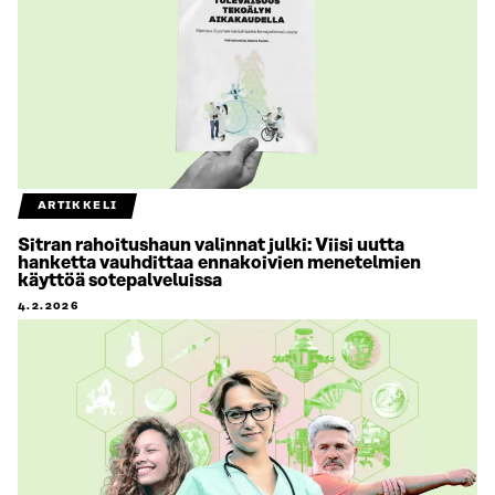
ARTIKKELI
Sitran rahoitushaun valinnat julki: Viisi uutta
hanketta vauhdittaa ennakoivien menetelmien
käyttöä sotepalveluissa
4.2.2026