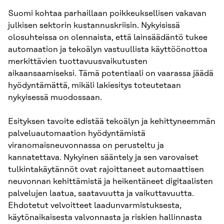
Suomi kohtaa parhaillaan poikkeuksellisen vakavan
julkisen sektorin kustannuskriisin. Nykyisissä
olosuhteissa on olennaista, että lainsäädäntö tukee
automaation ja tekoälyn vastuullista käyttöönottoa
merkittävien tuottavuusvaikutusten
aikaansaamiseksi. Tämä potentiaali on vaarassa jäädä
hyödyntämättä, mikäli lakiesitys toteutetaan
nykyisessä muodossaan.
Esityksen tavoite edistää tekoälyn ja kehittyneemmän
palveluautomaation hyödyntämistä
viranomaisneuvonnassa on perusteltu ja
kannatettava. Nykyinen sääntely ja sen varovaiset
tulkintakäytännöt ovat rajoittaneet automaattisen
neuvonnan kehittämistä ja heikentäneet digitaalisten
palvelujen laatua, saatavuutta ja vaikuttavuutta.
Ehdotetut velvoitteet laadunvarmistuksesta,
käytönaikaisesta valvonnasta ja riskien hallinnasta