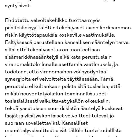
syntyisivät.
Ehdotettu velvoitekehikko tuottaa myös
päällekkäisyyttä EU:n tekoälyasetuksen korkeamman
riskin käyttötapauksia koskeville vaatimuksille.
Esityksessä perustellaan kansallisen sääntelyn tarve
sillä, että tekoälyasetus on luonteeltaan
sisämarkkinasääntelyä eikä kata perustuslain
viranomaistoiminnalle asettamia vaatimuksia, ja
todetaan, että viranomainen voi hyödyntää
synergioita eri velvoitteita täyttäessään. Tämä
perustelu ei kuitenkaan poista sitä tosiasiaa, että
mikäli neuvontatyökalun toiminnallisuudet
tosiasiallisesti vaikuttavat yksilön oikeuksiin,
tekoälyasetuksen suuririskistä sääntelyä koskevat
laajat ja yksityiskohtaiset velvoitteet tulevat jo
suoraan sovellettaviksi. Kansalliset
menettelyvelvoitteet eivät tällöin tuota todellista