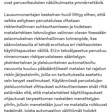
ovat perusoikeuksien näkökulmasta ymmärrettäviä.
Lausunnonantajan keskeinen huoli liittyy siihen, että
vaikka esityksen perusteluissa viitataan
riskienhallinnan suhteuttamiseen ja todetaan
matalariskisen teknologian valinnan olevan itsessään
asianmukainen riskienhallinnan toimenpide, itse
säännöstasolla ei tehdä erottelua eri riskitasoisten
käyttötapausten välillä. EU:n tekoälyasetus perustuu
nimenomaan riskiperusteiseen sääntelyyn:
yksinkertainen ja yleisluonteinen automatisoitu
neuvonta kuuluu pääsääntöisesti matalan tai rajatun
riskin järjestelmiin, joille on tarkoituksella asetettu
vain kevyet vaatimukset. Käytännössä perustelujen
yleisluontoiset viittaukset suhteuttamiseen eivät riitä
estämään sitä, että matalariskiset käyttötapaukset
ohjautuvat tarpeettoman raskaiden menettelyjen
piiriin, jolloin menetetään juuri ne matalalla roikkuvat
hedelmät, joista automaation välittömät hyödyt