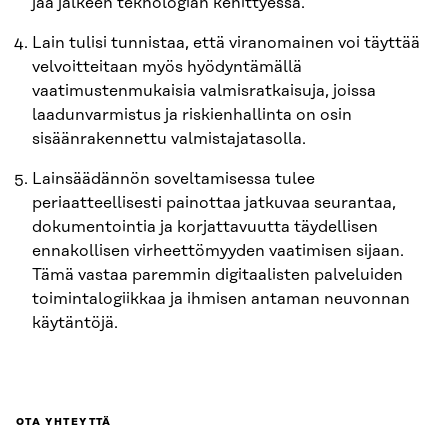
jää jälkeen teknologian kehittyessä.
Lain tulisi tunnistaa, että viranomainen voi täyttää
velvoitteitaan myös hyödyntämällä
vaatimustenmukaisia valmisratkaisuja, joissa
laadunvarmistus ja riskienhallinta on osin
sisäänrakennettu valmistajatasolla.
Lainsäädännön soveltamisessa tulee
periaatteellisesti painottaa jatkuvaa seurantaa,
dokumentointia ja korjattavuutta täydellisen
ennakollisen virheettömyyden vaatimisen sijaan.
Tämä vastaa paremmin digitaalisten palveluiden
toimintalogiikkaa ja ihmisen antaman neuvonnan
käytäntöjä.
OTA YHTEYTTÄ