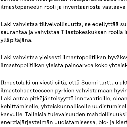
ilmastopaneelin rooli ja inventaariosta vastaava 
Laki vahvistaa tilivelvollisuutta, se edellyttää
seurantaa ja vahvistaa Tilastokeskuksen roolia 
ylläpitäjänä.
Laki vahvistaa yleisesti ilmastopolitiikan hyväk
ilmastopolitiikan yleistä painoarvoa koko yhteisk
Ilmastolaki on viesti siitä, että Suomi tarttuu akt
ilmastohaasteeseen pyrkien vahvistamaan hyvinv
Laki antaa pitkäjänteisyyttä innovaatioille, cle
kehittämiselle, yhteiskunnalliselle uudistumisel
kasvulle. Tällaisia tulevaisuuden mahdollisuuk
energiajärjestelmän uudistamisessa, bio- ja kier