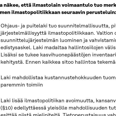
ra näkee, että ilmastolain voimaantulo tuo mer
men ilmastopolitiikkaan seuraavin perusteluin
Ohjaus- ja puitelaki tuo suunnitelmallisuutta, pi
järjestelmällisyyttä ilmastopolitiikkaan. Valtio
suunnittelujärjestelmän luominen ja vahvistami
edistysaskel. Laki madaltaa hallintosiilojen välisiä
Lisäksi se tukee kasvihuonepäästöjen inventaari
kehitystä. Ennen kaikkea sitoo hallintoa tekemää
Laki mahdollistaa kustannustehokkuuden tuom
paremmin toimiin
Laki lisää ilmastopolitiikan avoimuutta, kansan
(§10) edellyttäessä yleisölle mahdollisuuden tu
esittää niistä mielipiteitä. Tietoperustaisuus va