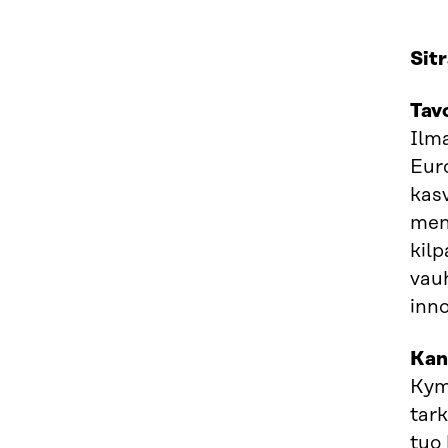
Sit
Tav
Ilma
Eur
kas
men
kil
vau
inn
Kann
Kym
tark
tuo 