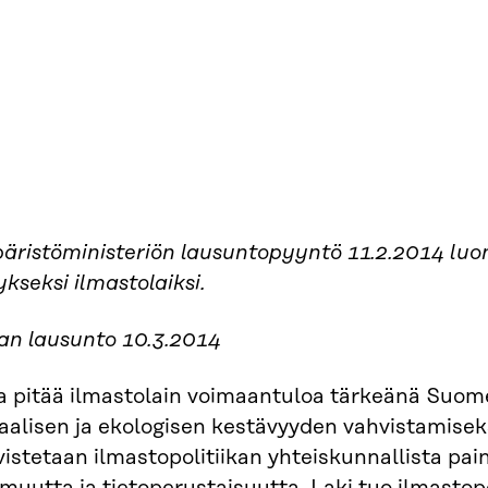
äristöministeriön lausuntopyyntö 11.2.2014 luo
ykseksi ilmastolaiksi.
ran lausunto 10.3.2014
ra pitää ilmastolain voimaantuloa tärkeänä Suome
aalisen ja ekologisen kestävyyden vahvistamiseks
istetaan ilmastopolitiikan yhteiskunnallista pai