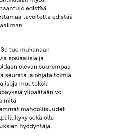
olitiikkaan myös
imaantulo edistää
ettamaa tavoitetta edistää
maailman
. Se tuo mukanaan
a sosiaalisia ja
ioidaan olevan suurempaa
a seurata ja ohjata toimia
ia isoja muutoksia
päyksiä ylipäätään voi
a mitä
aremmat mahdollisuudet
lpailukyky sekä olla
uuksien hyödyntäjä.