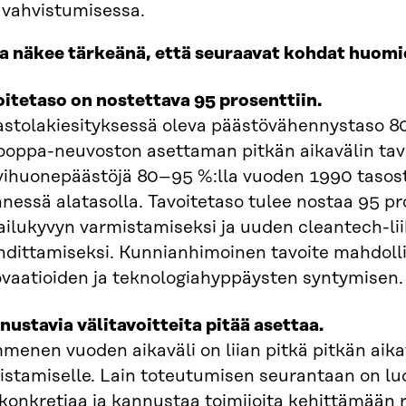
vahvistumisessa.
ra näkee tärkeänä, että seuraavat kohdat huomio
oitetaso on nostettava 95 prosenttiin.
stolakiesityksessä oleva päästövähennystaso 80 
ooppa-neuvoston asettaman pitkän aikavälin tav
vihuonepäästöjä 80–95 %:lla vuoden 1990 tasos
nessä alatasolla. Tavoitetaso tulee nostaa 95 p
pailukyvyn varmistamiseksi ja uuden cleantech-li
hdittamiseksi. Kunnianhimoinen tavoite mahdolli
ovaatioiden ja teknologiahyppäysten syntymisen.
ustavia välitavoitteita pitää asettaa.
menen vuoden aikaväli on liian pitkä pitkän aik
istamiselle. Lain toteutumisen seurantaan on luo
konkretiaa ja kannustaa toimijoita kehittämään ra