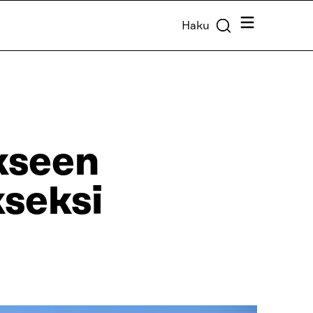
Valikko
Haku
kseen
kseksi