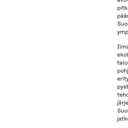
avoi
pitk
pääm
Suo
ymp
Ilm
ekol
tal
pohj
erit
pyst
tehd
jär
Suom
jatk