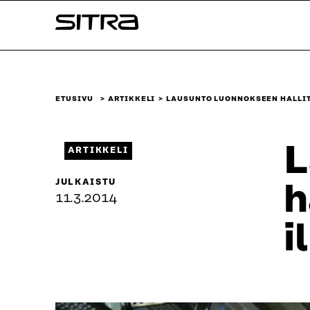
Siirry
Sitra
suoraan
sisältöön
↓
ETUSIVU
ARTIKKELI
LAUSUNTO LUONNOKSEEN HALLIT
L
ARTIKKELI
JULKAISTU
h
11.3.2014
i