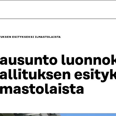
UKSEN ESITYKSEKSI ILMASTOLAISTA
ausunto luonno
allituksen esity
lmastolaista