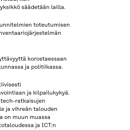
yksikkö säädetään lailla.
 suunnitelmien toteutumisen
inventaariojärjestelmän
syttävyyttä korostaessaan
unnassa ja politiikassa.
iivisesti
ointiaan ja kilpailukykyä.
antech-ratkaisujen
le ja vihreän talouden
sia on muun muassa
totaloudessa ja ICT:n