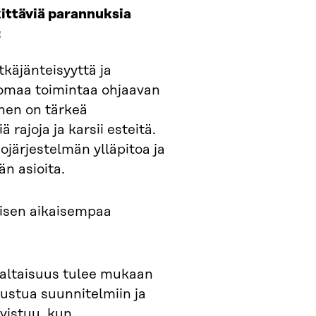
kittäviä parannuksia
:
tkäjänteisyyttä ja
n omaa toimintaa ohjaavan
nen on tärkeä
 rajoja ja karsii esteitä.
ojärjestelmän ylläpitoa ja
n asioita.
isen aikaisempaa
valtaisuus tulee mukaan
tustua suunnitelmiin ja
hvistuu, kun