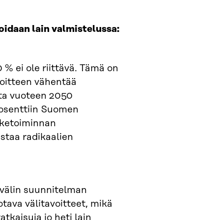
idaan lain valmistelussa:
% ei ole riittävä. Tämä on
oitteen vähentää
ta vuoteen 2050
rosenttiin Suomen
iketoiminnan
staa radikaalien
avälin suunnitelman
tava välitavoitteet, mikä
tkaisuja jo heti lain