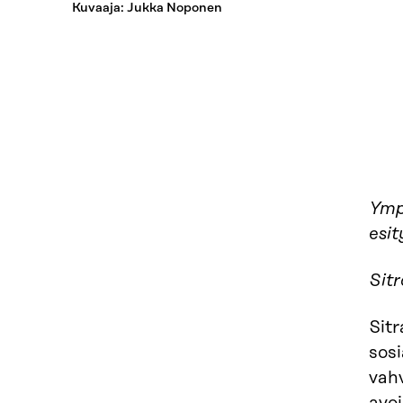
Kuvaaja: Jukka Noponen
Ymp
esit
Sit
Sit
sosi
vahv