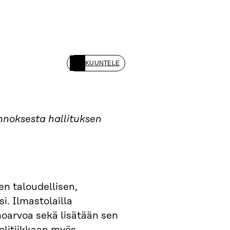
KUUNTELE
nnoksesta hallituksen
n taloudellisen,
i. Ilmastolailla
noarvoa sekä lisätään sen