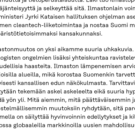
muutta ja tietoperustaisuutta. Laki tuo ilmastop
äjänteisyyttä ja selkeyttää sitä. Ilmastonlain vo
inisteri Jyrki Kataisen hallituksen ohjelman as
men cleantech-liiketoimintaa ja nostaa Suomi 
äristötietoisimmaksi kansakunnaksi.
astonmuutos on yksi aikamme suuria uhkakuvia
ogisten ongelmien lisäksi yhteiskuntaa ravistelevi
oudellisia haasteita. Ilmaston lämpenemisen arv
oisilla alueilla, mikä korostaa Suomenkin tarvett
yisesti kansallisen edun näkökulmasta. Tarvittav
ytään tekemään askel askeleelta eikä suuria hyp
ä yön yli. Mitä aiemmin, mitä päättäväisemmin j
jestelmällisemmin muutoksiin ryhdytään, sitä p
ella on säilyttää hyvinvoinnin edellytykset ja ki
ossa globaaleilla markkinoilla uusien mahdollis