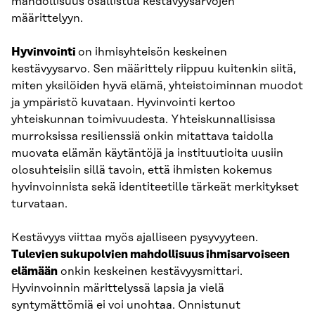
mahdollisuus osallistua kestävyysarvojen
määrittelyyn.
Hyvinvointi
on ihmisyhteisön keskeinen
kestävyysarvo. Sen määrittely riippuu kuitenkin siitä,
miten yksilöiden hyvä elämä, yhteistoiminnan muodot
ja ympäristö kuvataan. Hyvinvointi kertoo
yhteiskunnan toimivuudesta. Yhteiskunnallisissa
murroksissa resilienssiä onkin mitattava taidolla
muovata elämän käytäntöjä ja instituutioita uusiin
olosuhteisiin sillä tavoin, että ihmisten kokemus
hyvinvoinnista sekä identiteetille tärkeät merkitykset
turvataan.
Kestävyys viittaa myös ajalliseen pysyvyyteen.
Tulevien sukupolvien mahdollisuus ihmisarvoiseen
elämään
onkin keskeinen kestävyysmittari.
Hyvinvoinnin märittelyssä lapsia ja vielä
syntymättömiä ei voi unohtaa. Onnistunut