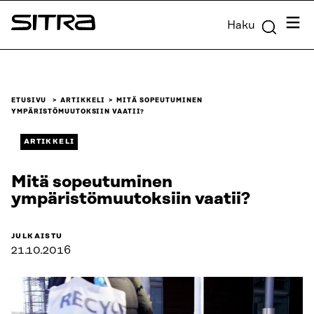
Siirry
Valik
Haku
suoraan
Sitra
sisältöön
↓
ETUSIVU
ARTIKKELI
MITÄ SOPEUTUMINEN
YMPÄRISTÖMUUTOKSIIN VAATII?
ARTIKKELI
Mitä sopeutuminen
ympäristömuutoksiin vaatii?
JULKAISTU
21.10.2016