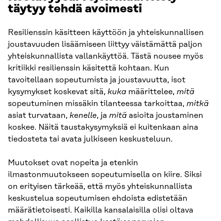
täytyy tehdä avoimesti
Resilienssin käsitteen käyttöön ja yhteiskunnallisen
joustavuuden lisäämiseen liittyy väistämättä paljon
yhteiskunnallista vallankäyttöä. Tästä nousee myös
kritiikki resilienssin käsitettä kohtaan. Kun
tavoitellaan sopeutumista ja joustavuutta, isot
kysymykset koskevat sitä,
kuka
määrittelee,
mitä
sopeutuminen missäkin tilanteessa tarkoittaa,
mitkä
asiat turvataan,
kenelle
, ja
mitä
asioita joustaminen
koskee. Näitä taustakysymyksiä ei kuitenkaan aina
tiedosteta tai avata julkiseen keskusteluun.
Muutokset ovat nopeita ja etenkin
ilmastonmuutokseen sopeutumisella on kiire. Siksi
on erityisen tärkeää, että myös yhteiskunnallista
keskustelua sopeutumisen ehdoista edistetään
määrätietoisesti. Kaikilla kansalaisilla olisi oltava