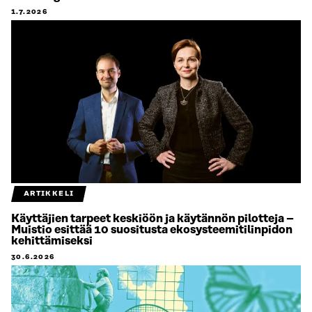
1.7.2026
ARTIKKELI
Käyttäjien tarpeet keskiöön ja käytännön pilotteja –
Muistio esittää 10 suositusta ekosysteemitilinpidon
kehittämiseksi
30.6.2026