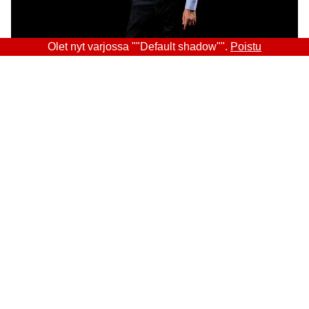
Olet nyt varjossa ""Default shadow"".
Poistu
Sitra
OSOITE
Itämerenkatu 11-13, PL 160,
00181 Helsinki
Saapumisohjeet
Y-TUNNUS
0202132-3
PUHELIN
+358 294 618 991