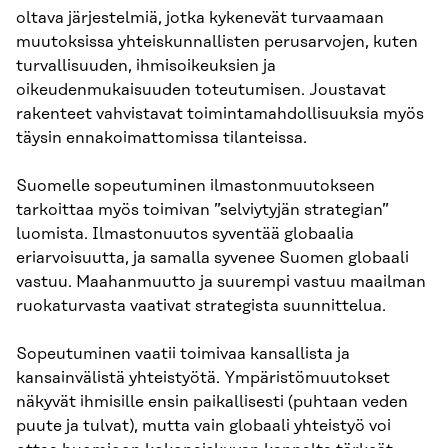
oltava järjestelmiä, jotka kykenevät turvaamaan
muutoksissa yhteiskunnallisten perusarvojen, kuten
turvallisuuden, ihmisoikeuksien ja
oikeudenmukaisuuden toteutumisen. Joustavat
rakenteet vahvistavat toimintamahdollisuuksia myös
täysin ennakoimattomissa tilanteissa.
Suomelle sopeutuminen ilmastonmuutokseen
tarkoittaa myös toimivan ”selviytyjän strategian”
luomista. Ilmastonuutos syventää globaalia
eriarvoisuutta, ja samalla syvenee Suomen globaali
vastuu. Maahanmuutto ja suurempi vastuu maailman
ruokaturvasta vaativat strategista suunnittelua.
Sopeutuminen vaatii toimivaa kansallista ja
kansainvälistä yhteistyötä. Ympäristömuutokset
näkyvät ihmisille ensin paikallisesti (puhtaan veden
puute ja tulvat), mutta vain globaali yhteistyö voi