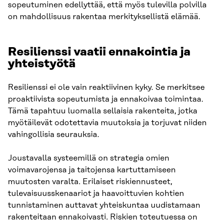
sopeutuminen edellyttää, että myös tulevilla polvilla
on mahdollisuus rakentaa merkityksellistä elämää.
Resilienssi vaatii ennakointia ja
yhteistyötä
Resilienssi ei ole vain reaktiivinen kyky. Se merkitsee
proaktiivista sopeutumista ja ennakoivaa toimintaa.
Tämä tapahtuu luomalla sellaisia rakenteita, jotka
myötäilevät odotettavia muutoksia ja torjuvat niiden
vahingollisia seurauksia.
Joustavalla systeemillä on strategia omien
voimavarojensa ja taitojensa kartuttamiseen
muutosten varalta. Erilaiset riskiennusteet,
tulevaisuusskenaariot ja haavoittuvien kohtien
tunnistaminen auttavat yhteiskuntaa uudistamaan
rakenteitaan ennakoivasti. Riskien toteutuessa on