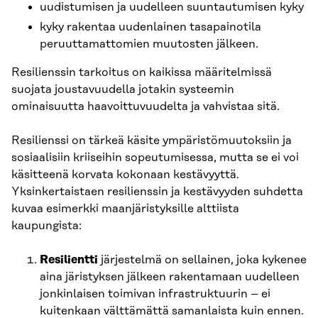
uudistumisen ja uudelleen suuntautumisen kyky
kyky rakentaa uudenlainen tasapainotila
peruuttamattomien muutosten jälkeen.
Resilienssin tarkoitus on kaikissa määritelmissä
suojata joustavuudella jotakin systeemin
ominaisuutta haavoittuvuudelta ja vahvistaa sitä.
Resilienssi on tärkeä käsite ympäristömuutoksiin ja
sosiaalisiin kriiseihin sopeutumisessa, mutta se ei voi
käsitteenä korvata kokonaan kestävyyttä.
Yksinkertaistaen resilienssin ja kestävyyden suhdetta
kuvaa esimerkki maanjäristyksille alttiista
kaupungista:
Resilientti
järjestelmä on sellainen, joka kykenee
aina järistyksen jälkeen rakentamaan uudelleen
jonkinlaisen toimivan infrastruktuurin – ei
kuitenkaan välttämättä samanlaista kuin ennen.