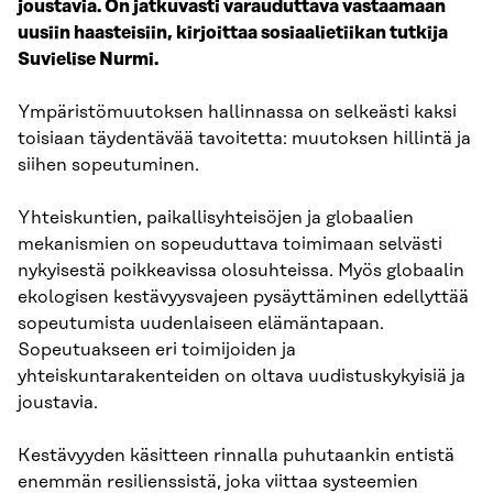
joustavia. On jatkuvasti varauduttava vastaamaan
uusiin haasteisiin, kirjoittaa sosiaalietiikan tutkija
Suvielise Nurmi.
Ympäristömuutoksen hallinnassa on selkeästi kaksi
toisiaan täydentävää tavoitetta: muutoksen hillintä ja
siihen sopeutuminen.
Yhteiskuntien, paikallisyhteisöjen ja globaalien
mekanismien on sopeuduttava toimimaan selvästi
nykyisestä poikkeavissa olosuhteissa. Myös globaalin
ekologisen kestävyysvajeen pysäyttäminen edellyttää
sopeutumista uudenlaiseen elämäntapaan.
Sopeutuakseen eri toimijoiden ja
yhteiskuntarakenteiden on oltava uudistuskykyisiä ja
joustavia.
Kestävyyden käsitteen rinnalla puhutaankin entistä
enemmän resilienssistä, joka viittaa systeemien