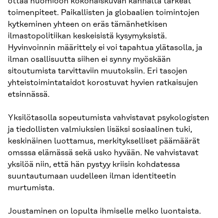
ottaa huomioon kokonaiskuvan kannalta tärkeät
toimenpiteet. Paikallisten ja globaalien toimintojen
kytkeminen yhteen on eräs tämänhetkisen
ilmastopolitiikan keskeisistä kysymyksistä.
Hyvinvoinnin määrittely ei voi tapahtua ylätasolla, ja
ilman osallisuutta siihen ei synny myöskään
sitoutumista tarvittaviin muutoksiin. Eri tasojen
yhteistoimintataidot korostuvat hyvien ratkaisujen
etsinnässä.
Yksilötasolla sopeutumista vahvistavat psykologisten
ja tiedollisten valmiuksien lisäksi sosiaalinen tuki,
keskinäinen luottamus, merkitykselliset päämäärät
omsssa elämässä sekä usko hyvään. Ne vahvistavat
yksilöä niin, että hän pystyy kriisin kohdatessa
suuntautumaan uudelleen ilman identiteetin
murtumista.
Joustaminen on lopulta ihmiselle melko luontaista.