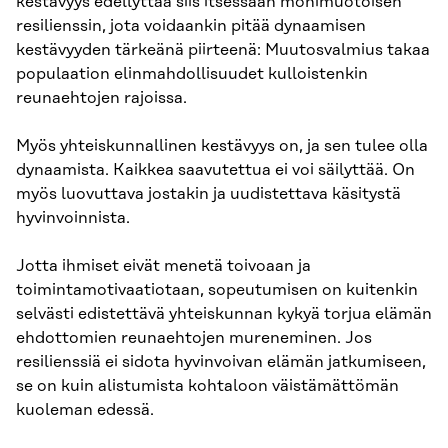
kestävyys edellyttää siis itsessään monimuotoisen
resilienssin, jota voidaankin pitää dynaamisen
kestävyyden tärkeänä piirteenä: Muutosvalmius takaa
populaation elinmahdollisuudet kulloistenkin
reunaehtojen rajoissa.
Myös yhteiskunnallinen kestävyys on, ja sen tulee olla
dynaamista. Kaikkea saavutettua ei voi säilyttää. On
myös luovuttava jostakin ja uudistettava käsitystä
hyvinvoinnista.
Jotta ihmiset eivät menetä toivoaan ja
toimintamotivaatiotaan, sopeutumisen on kuitenkin
selvästi edistettävä yhteiskunnan kykyä torjua elämän
ehdottomien reunaehtojen mureneminen. Jos
resilienssiä ei sidota hyvinvoivan elämän jatkumiseen,
se on kuin alistumista kohtaloon väistämättömän
kuoleman edessä.