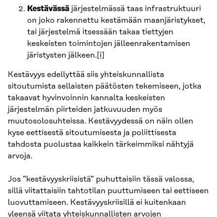
Kestävässä
järjestelmässä taas infrastruktuuri
on joko rakennettu kestämään maanjäristykset,
tai järjestelmä itsessään takaa tiettyjen
keskeisten toimintojen jälleenrakentamisen
järistysten jälkeen.
[i]
Kestävyys edellyttää siis yhteiskunnallista
sitoutumista sellaisten päätösten tekemiseen, jotka
takaavat hyvinvoinnin kannalta keskeisten
järjestelmän piirteiden jatkuvuuden myös
muutosolosuhteissa. Kestävyydessä on näin ollen
kyse eettisestä sitoutumisesta ja poliittisesta
tahdosta puolustaa kaikkein tärkeimmiksi nähtyjä
arvoja.
Jos ”kestävyyskriisistä” puhuttaisiin tässä valossa,
sillä viitattaisiin tahtotilan puuttumiseen tai eettiseen
luovuttamiseen. Kestävyyskriisillä ei kuitenkaan
yleensä viitata yhteiskunnallisten arvojen