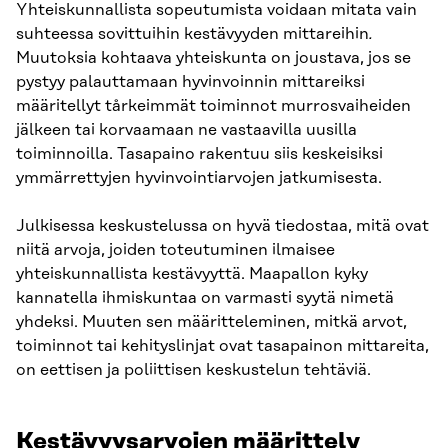
Yhteiskunnallista sopeutumista voidaan mitata vain
suhteessa sovittuihin kestävyyden mittareihin
.
Muutoksia kohtaava yhteiskunta on joustava, jos se
pystyy palauttamaan hyvinvoinnin mittareiksi
määritellyt tårkeimmät toiminnot murrosvaiheiden
jälkeen tai korvaamaan ne vastaavilla uusilla
toiminnoilla. Tasapaino rakentuu siis keskeisiksi
ymmärrettyjen hyvinvointiarvojen jatkumisesta.
Julkisessa keskustelussa on hyvä tiedostaa, mitä ovat
niitä arvoja, joiden toteutuminen ilmaisee
yhteiskunnallista kestävyyttä. Maapallon kyky
kannatella ihmiskuntaa on varmasti syytä nimetä
yhdeksi. Muuten sen määritteleminen, mitkä arvot,
toiminnot tai kehityslinjat ovat tasapainon mittareita,
on eettisen ja poliittisen keskustelun tehtäviä.
Kestävyysarvojen määrittely