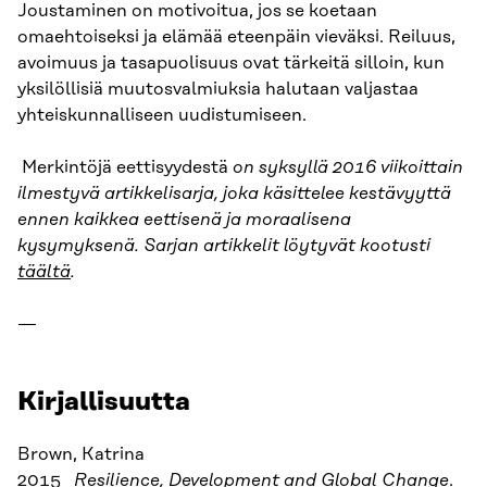
Joustaminen on motivoitua, jos se koetaan
omaehtoiseksi ja elämää eteenpäin vieväksi. Reiluus,
avoimuus ja tasapuolisuus ovat tärkeitä silloin, kun
yksilöllisiä muutosvalmiuksia halutaan valjastaa
yhteiskunnalliseen uudistumiseen.
Merkintöjä eettisyydestä
on syksyllä 2016 viikoittain
ilmestyvä artikkelisarja, joka käsittelee kestävyyttä
ennen kaikkea eettisenä ja moraalisena
kysymyksenä. Sarjan artikkelit löytyvät kootusti
täältä
.
—
Kirjallisuutta
Brown, Katrina
2015
Resilience, Development and Global Change
.