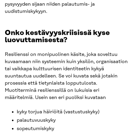
pysyvyyden sijaan niiden palautumis- ja
uudistumiskykyyn.
Onko kestävyyskriisissä kyse
luovuttamisesta?
Resilienssi on monipuolinen käsite, joka soveltuu
kuvaamaan niin systeemin kuin yksilön, organisaation
tai vaikkapa kulttuurisen identiteetin kykyä
suuntautua uudelleen. Se voi kuvata sekä jotakin
prosessia että tietynlaista lopputulosta.
Muotiterminä resilienssillä on lukuisia eri
määritelmiä. Usein sen eri puoliksi kuvataan
kyky torjua häiriöitä (vastustuskyky)
palautuvuuskyky
sopeutumiskyky