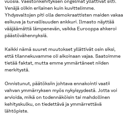
vuosia. Väestönkehityksen ongelmat yllättivät silti.
Venäjä olikin erilainen kuin kuvittelimme.
Yhdysvaltojen piti olla demokraattisten maiden vakaa
esikuva ja turvallisuuden ankkuri. Ilmasto näyttää
vääjäämättä lämpenevän, vaikka Eurooppa ahkeroi
päästövähennyksiä.
Kaikki nämä suuret muutokset yllättivät osin siksi,
että tilannekuvamme oli aikoinaan vajaa. Saatoimme
tietää faktat, mutta emme ymmärtäneet niiden
merkitystä.
Onnistunut, päätöksiin johtava ennakointi vaatii
vahvan ymmärryksen myös nykyisyydestä. Jotta voi
arvioida, mikä on todennäköisin tai mahdollinen
kehityskulku, on tiedettävä ja ymmärrettävä
lähtöpiste.