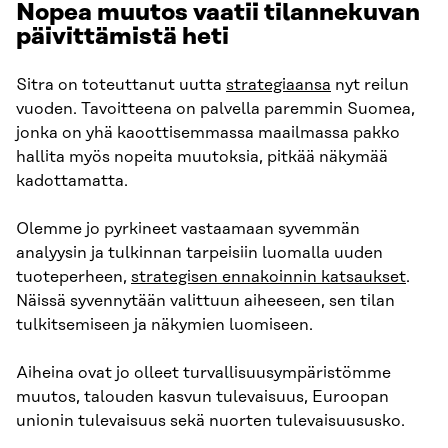
Nopea muutos vaatii tilannekuvan
päivittämistä heti
Sitra on toteuttanut uutta
strategiaansa
nyt reilun
vuoden. Tavoitteena on palvella paremmin Suomea,
jonka on yhä kaoottisemmassa maailmassa pakko
hallita myös nopeita muutoksia, pitkää näkymää
kadottamatta.
Olemme jo pyrkineet vastaamaan syvemmän
analyysin ja tulkinnan tarpeisiin luomalla uuden
tuoteperheen,
strategisen ennakoinnin katsaukset
.
Näissä syvennytään valittuun aiheeseen, sen tilan
tulkitsemiseen ja näkymien luomiseen.
Aiheina ovat jo olleet turvallisuusympäristömme
muutos, talouden kasvun tulevaisuus, Euroopan
unionin tulevaisuus sekä nuorten tulevaisuususko.