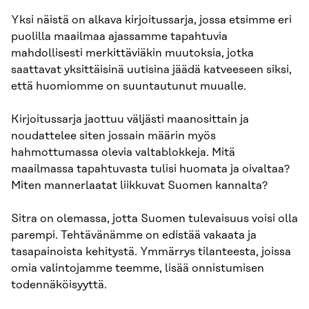
Yksi näistä on alkava kirjoitussarja, jossa etsimme eri
puolilla maailmaa ajassamme tapahtuvia
mahdollisesti merkittäviäkin muutoksia, jotka
saattavat yksittäisinä uutisina jäädä katveeseen siksi,
että huomiomme on suuntautunut muualle.
Kirjoitussarja jaottuu väljästi maanosittain ja
noudattelee siten jossain määrin myös
hahmottumassa olevia valtablokkeja. Mitä
maailmassa tapahtuvasta tulisi huomata ja oivaltaa?
Miten mannerlaatat liikkuvat Suomen kannalta?
Sitra on olemassa, jotta Suomen tulevaisuus voisi olla
parempi. Tehtävänämme on edistää vakaata ja
tasapainoista kehitystä. Ymmärrys tilanteesta, joissa
omia valintojamme teemme, lisää onnistumisen
todennäköisyyttä.