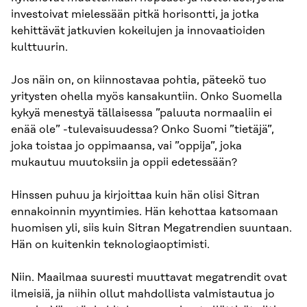
investoivat mielessään pitkä horisontti, ja jotka
kehittävät jatkuvien kokeilujen ja innovaatioiden
kulttuurin.
Jos näin on, on kiinnostavaa pohtia, päteekö tuo
yritysten ohella myös kansakuntiin. Onko Suomella
kykyä menestyä tällaisessa ”paluuta normaaliin ei
enää ole” -tulevaisuudessa? Onko Suomi ”tietäjä”,
joka toistaa jo oppimaansa, vai ”oppija”, joka
mukautuu muutoksiin ja oppii edetessään?
Hinssen puhuu ja kirjoittaa kuin hän olisi Sitran
ennakoinnin myyntimies. Hän kehottaa katsomaan
huomisen yli, siis kuin Sitran Megatrendien suuntaan.
Hän on kuitenkin teknologiaoptimisti.
Niin. Maailmaa suuresti muuttavat megatrendit ovat
ilmeisiä, ja niihin ollut mahdollista valmistautua jo