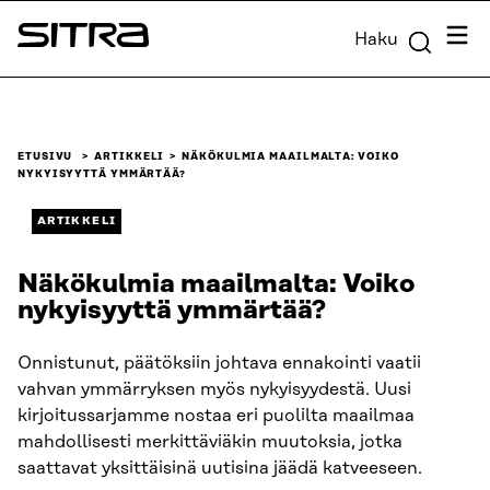
Siirry
Valik
Haku
suoraan
Sitra
sisältöön
↓
ETUSIVU
ARTIKKELI
NÄKÖKULMIA MAAILMALTA: VOIKO
NYKYISYYTTÄ YMMÄRTÄÄ?
ARTIKKELI
Näkökulmia maailmalta: Voiko
nykyisyyttä ymmärtää?
Onnistunut, päätöksiin johtava ennakointi vaatii
vahvan ymmärryksen myös nykyisyydestä. Uusi
kirjoitussarjamme nostaa eri puolilta maailmaa
mahdollisesti merkittäviäkin muutoksia, jotka
saattavat yksittäisinä uutisina jäädä katveeseen.