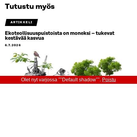
Tutustu myös
ARTIKKELI
Ekoteollisuuspuistoista on moneksi – tukevat
kestävää kasvua
6.7.2026
Olet nyt varjossa ""Default shadow"".
Poistu
ARTIKKELI
Tuottavuusloikka syntyy johtamisesta, ei