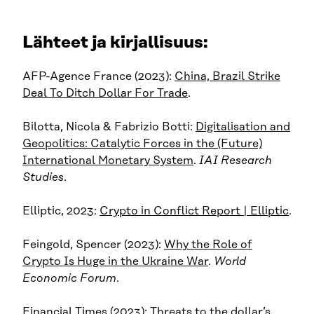
Lähteet ja kirjallisuus:
AFP-Agence France (2023):
China, Brazil Strike
Deal To Ditch Dollar For Trade
.
Bilotta, Nicola & Fabrizio Botti:
Digitalisation and
Geopolitics: Catalytic Forces in the (Future)
International Monetary System
.
IAI Research
Studies
.
Elliptic, 2023:
Crypto in Conflict Report | Elliptic
.
Feingold, Spencer (2023):
Why the Role of
Crypto Is Huge in the Ukraine War
.
World
Economic Forum
.
Financial Times (2023):
Threats to the dollar’s