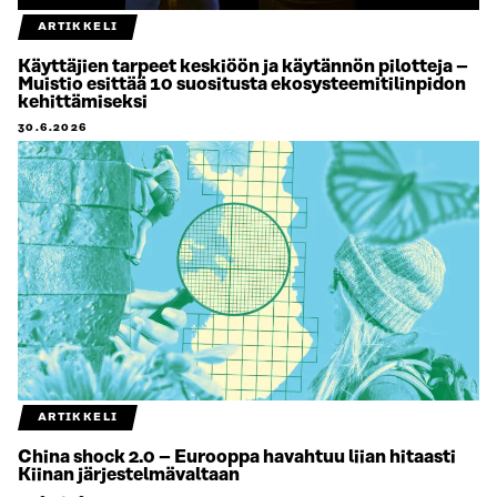
ARTIKKELI
Käyttäjien tarpeet keskiöön ja käytännön pilotteja –
Muistio esittää 10 suositusta ekosysteemitilinpidon
kehittämiseksi
30.6.2026
ARTIKKELI
China shock 2.0 – Eurooppa havahtuu liian hitaasti
Kiinan järjestelmävaltaan