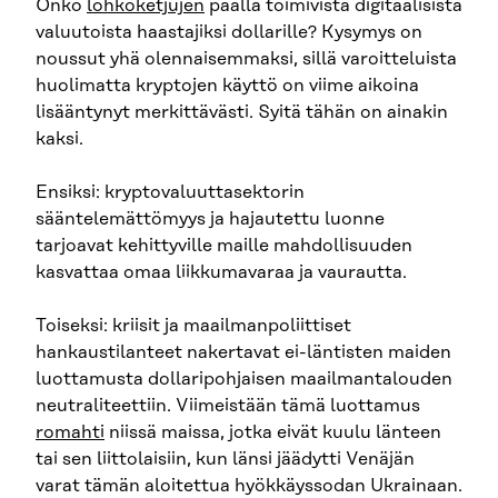
Onko
lohkoketjujen
päällä toimivista digitaalisista
valuutoista haastajiksi dollarille? Kysymys on
noussut yhä olennaisemmaksi, sillä varoitteluista
huolimatta kryptojen käyttö on viime aikoina
lisääntynyt merkittävästi. Syitä tähän on ainakin
kaksi.
Ensiksi: kryptovaluuttasektorin
sääntelemättömyys ja hajautettu luonne
tarjoavat kehittyville maille mahdollisuuden
kasvattaa omaa liikkumavaraa ja vaurautta.
Toiseksi: kriisit ja maailmanpoliittiset
hankaustilanteet nakertavat ei-läntisten maiden
luottamusta dollaripohjaisen maailmantalouden
neutraliteettiin. Viimeistään tämä luottamus
romahti
niissä maissa, jotka eivät kuulu länteen
tai sen liittolaisiin, kun länsi jäädytti Venäjän
varat tämän aloitettua hyökkäyssodan Ukrainaan.