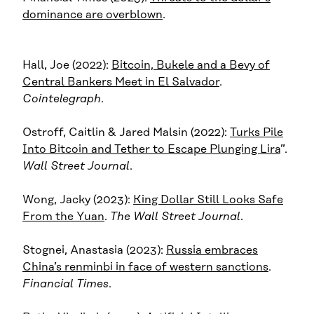
dominance are overblown
.
Hall, Joe (2022):
Bitcoin, Bukele and a Bevy of
Central Bankers Meet in El Salvador
.
Cointelegraph
.
Ostroff, Caitlin & Jared Malsin (2022):
Turks Pile
Into Bitcoin and Tether to Escape Plunging Lira
”.
Wall Street Journal
.
Wong, Jacky (2023):
King Dollar Still Looks Safe
From the Yuan
.
The Wall Street Journal
.
Stognei, Anastasia (2023):
Russia embraces
China’s renminbi in face of western sanctions
.
Financial Times
.