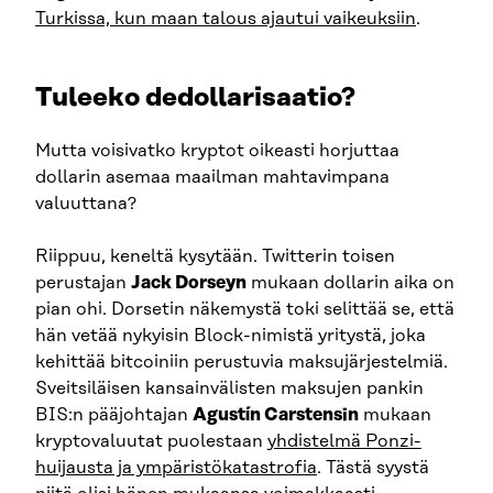
Turkissa, kun maan talous ajautui vaikeuksiin
.
Tuleeko dedollarisaatio?
Mutta voisivatko kryptot oikeasti horjuttaa
dollarin asemaa maailman mahtavimpana
valuuttana?
Riippuu, keneltä kysytään. Twitterin toisen
perustajan
Jack Dorseyn
mukaan dollarin aika on
pian ohi. Dorsetin näkemystä toki selittää se, että
hän vetää nykyisin Block-nimistä yritystä, joka
kehittää bitcoiniin perustuvia maksujärjestelmiä.
Sveitsiläisen kansainvälisten maksujen pankin
BIS:n pääjohtajan
Agustín Carstensin
mukaan
kryptovaluutat puolestaan
yhdistelmä Ponzi-
huijausta ja ympäristökatastrofia
. Tästä syystä