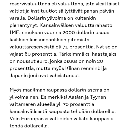
reservivaluuttana eli valuuttana, jota yksittäiset
valtiot ja instituutiot säilyttävät pahan päivän
varalle. Dollarin ylivoima on kuitenkin
pienentynyt. Kansainvälisen valuuttarahasto
IMF:n mukaan vuonna 2000 dollarin osuus
kaikkien keskuspankkien pitämistä
valuuttareserveistä oli 71 prosenttia. Nyt se on
vajaat 60 prosenttia. Tärkeimmäksi haastajaksi
on noussut euro, jonka osuus on noin 20
prosenttia, mutta myös Kiinan renminbi ja
Japanin jeni ovat vahvistuneet.
Myös maailmankaupassa dollarin asema on
ylivoimainen. Esimerkiksi Aasian ja Tyynen
valtameren alueella yli 70 prosenttia
kansainvälisestä kaupasta tehdään dollareilla.
Vain Euroopassa valtioiden välistä kauppaa ei
tehdä dollareilla.