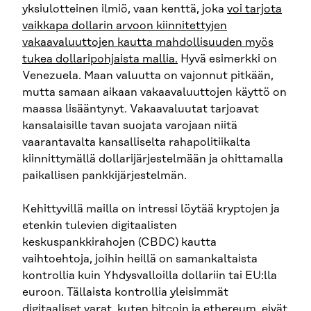
yksiulotteinen ilmiö, vaan kenttä, joka
voi tarjota
vaikkapa dollarin arvoon kiinnitettyjen
vakaavaluuttojen kautta mahdollisuuden myös
tukea dollaripohjaista mallia.
Hyvä esimerkki on
Venezuela. Maan valuutta on vajonnut pitkään,
mutta samaan aikaan vakaavaluuttojen käyttö on
maassa lisääntynyt. Vakaavaluutat tarjoavat
kansalaisille tavan suojata varojaan niitä
vaarantavalta kansalliselta rahapolitiikalta
kiinnittymällä dollarijärjestelmään ja ohittamalla
paikallisen pankkijärjestelmän.
Kehittyvillä mailla on intressi löytää kryptojen ja
etenkin tulevien digitaalisten
keskuspankkirahojen (CBDC) kautta
vaihtoehtoja, joihin heillä on samankaltaista
kontrollia kuin Yhdysvalloilla dollariin tai EU:lla
euroon. Tällaista kontrollia yleisimmät
digitaaliset varat, kuten bitcoin ja ethereum, eivät