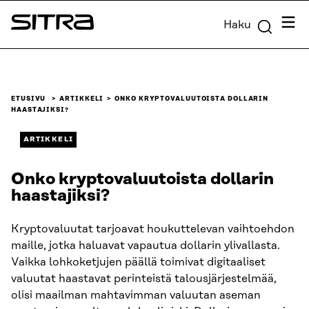
Siirry
Valik
Haku
suoraan
Sitra
sisältöön
↓
ETUSIVU
ARTIKKELI
ONKO KRYPTOVALUUTOISTA DOLLARIN
HAASTAJIKSI?
ARTIKKELI
Onko kryptovaluutoista dollarin
haastajiksi?
Kryptovaluutat tarjoavat houkuttelevan vaihtoehdon
maille, jotka haluavat vapautua dollarin ylivallasta.
Vaikka lohkoketjujen päällä toimivat digitaaliset
valuutat haastavat perinteistä talousjärjestelmää,
olisi maailman mahtavimman valuutan aseman