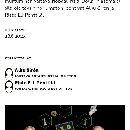
murtuminen valtava globaali riski. Dollarin asema ei
silti ole täysin horjumaton, pohtivat Alku Sirén ja
Risto EJ Penttilä.
JULKAISTU
28.8.2023
KIRJOITTAJAT
Alku Sirén
JOHTAVA ASIANTUNTIJA, MILTTON
Risto E.J. Penttilä
JOHTAJA, NORDIC WEST OFFICE