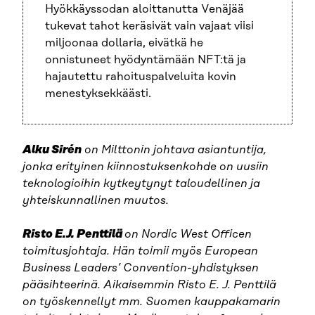
Hyökkäyssodan aloittanutta Venäjää
tukevat tahot keräsivät vain vajaat viisi
miljoonaa dollaria, eivätkä he
onnistuneet hyödyntämään NFT:tä ja
hajautettu rahoituspalveluita kovin
menestyksekkäästi.
Alku Sirén
on Milttonin johtava asiantuntija,
jonka erityinen kiinnostuksenkohde on uusiin
teknologioihin kytkeytynyt taloudellinen ja
yhteiskunnallinen muutos.
Risto E.J. Penttilä
on Nordic West Officen
toimitusjohtaja. Hän toimii myös European
Business Leaders’ Convention-yhdistyksen
pääsihteerinä. Aikaisemmin Risto E. J. Penttilä
on työskennellyt mm. Suomen kauppakamarin