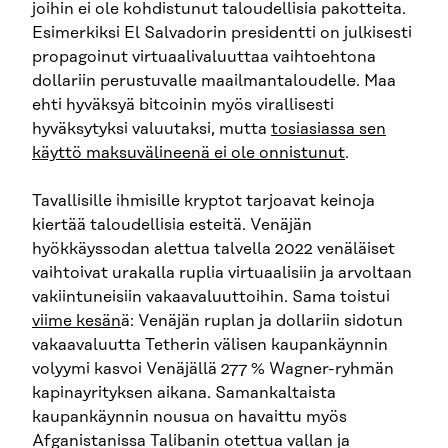
joihin ei ole kohdistunut taloudellisia pakotteita.
Esimerkiksi El Salvadorin presidentti on julkisesti
propagoinut virtuaalivaluuttaa vaihtoehtona
dollariin perustuvalle maailmantaloudelle. Maa
ehti hyväksyä bitcoinin myös virallisesti
hyväksytyksi valuutaksi, mutta
tosiasiassa sen
käyttö maksuvälineenä ei ole onnistunut
.
Tavallisille ihmisille kryptot tarjoavat keinoja
kiertää taloudellisia esteitä. Venäjän
hyökkäyssodan alettua talvella 2022 venäläiset
vaihtoivat urakalla ruplia virtuaalisiin ja arvoltaan
vakiintuneisiin vakaavaluuttoihin. Sama toistui
viime kesän
ä: Venäjän ruplan ja dollariin sidotun
vakaavaluutta Tetherin välisen kaupankäynnin
volyymi kasvoi Venäjällä 277 % Wagner-ryhmän
kapinayrityksen aikana. Samankaltaista
kaupankäynnin nousua on havaittu myös
Afganistanissa Talibanin otettua vallan ja