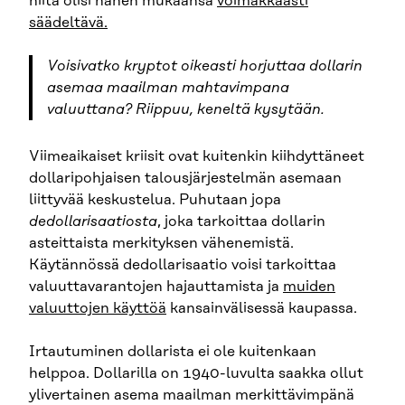
niitä olisi hänen mukaansa
voimakkaasti
säädeltävä.
Voisivatko kryptot oikeasti horjuttaa dollarin
asemaa maailman mahtavimpana
valuuttana? Riippuu, keneltä kysytään.
Viimeaikaiset kriisit ovat kuitenkin kiihdyttäneet
dollaripohjaisen talousjärjestelmän asemaan
liittyvää keskustelua. Puhutaan jopa
dedollarisaatiosta
, joka tarkoittaa dollarin
asteittaista merkityksen vähenemistä.
Käytännössä dedollarisaatio voisi tarkoittaa
valuuttavarantojen hajauttamista ja
muiden
valuuttojen käyttöä
kansainvälisessä kaupassa.
Irtautuminen dollarista ei ole kuitenkaan
helppoa. Dollarilla on 1940-luvulta saakka ollut
ylivertainen asema maailman merkittävimpänä