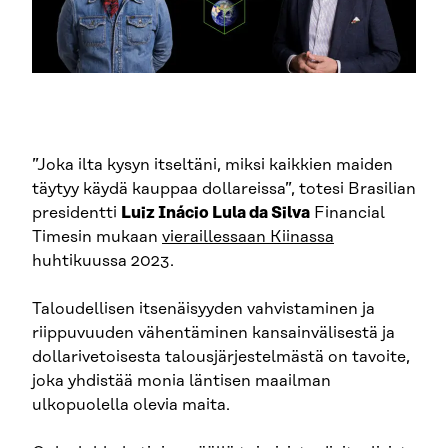
”Joka ilta kysyn itseltäni, miksi kaikkien maiden
täytyy käydä kauppaa dollareissa”, totesi Brasilian
presidentti
Luiz Inácio Lula da Silva
Financial
Timesin mukaan
vieraillessaan Kiinassa
huhtikuussa 2023.
Taloudellisen itsenäisyyden vahvistaminen ja
riippuvuuden vähentäminen kansainvälisestä ja
dollarivetoisesta talousjärjestelmästä on tavoite,
joka yhdistää monia läntisen maailman
ulkopuolella olevia maita.