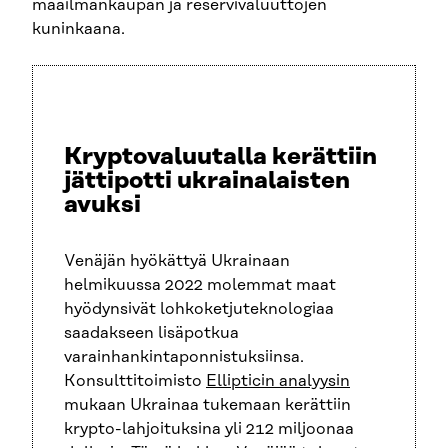
maailmankaupan ja reservivaluuttojen
kuninkaana.
Kryptovaluutalla kerättiin
jättipotti ukrainalaisten
avuksi
Venäjän hyökättyä Ukrainaan
helmikuussa 2022 molemmat maat
hyödynsivät lohkoketjuteknologiaa
saadakseen lisäpotkua
varainhankintaponnistuksiinsa.
Konsulttitoimisto
Ellipticin analyysin
mukaan Ukrainaa tukemaan kerättiin
krypto-lahjoituksina yli 212 miljoonaa