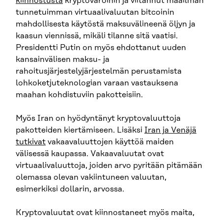
kiinnostusta
kryptovaroihin ja viitannut maailman
tunnetuimman virtuaalivaluutan bitcoinin
mahdollisesta käytöstä maksuvälineenä öljyn ja
kaasun viennissä, mikäli tilanne sitä vaatisi.
Presidentti Putin on myös ehdottanut uuden
kansainvälisen maksu- ja
rahoitusjärjestelyjärjestelmän perustamista
lohkoketjuteknologian varaan vastauksena
maahan kohdistuviin pakotteisiin.
Myös Iran on hyödyntänyt kryptovaluuttoja
pakotteiden kiertämiseen. Lisäksi
Iran ja Venäjä
tutkivat
vakaavaluuttojen käyttöä maiden
välisessä kaupassa. Vakaavaluutat ovat
virtuaalivaluuttoja, joiden arvo pyritään pitämään
olemassa olevan vakiintuneen valuutan,
esimerkiksi dollarin, arvossa.
Kryptovaluutat ovat kiinnostaneet myös maita,