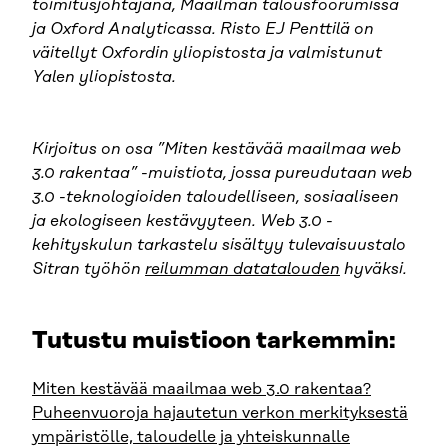
toimitusjohtajana, Maailman talousfoorumissa
ja Oxford Analyticassa. Risto EJ Penttilä on
väitellyt Oxfordin yliopistosta ja valmistunut
Yalen yliopistosta.
Kirjoitus on osa ”Miten kestävää maailmaa web
3.0 rakentaa” -muistiota, jossa pureudutaan web
3.0 -teknologioiden taloudelliseen, sosiaaliseen
ja ekologiseen kestävyyteen.
Web
3.0 -
kehityskulun tarkastelu sisältyy tulevaisuustalo
Sitran työhön
reilumman datatalouden
hyväksi.
Tutustu muistioon tarkemmin:
Miten kestävää maailmaa web 3.0 rakentaa?
Puheenvuoroja hajautetun verkon merkityksestä
ympäristölle, taloudelle ja yhteiskunnalle