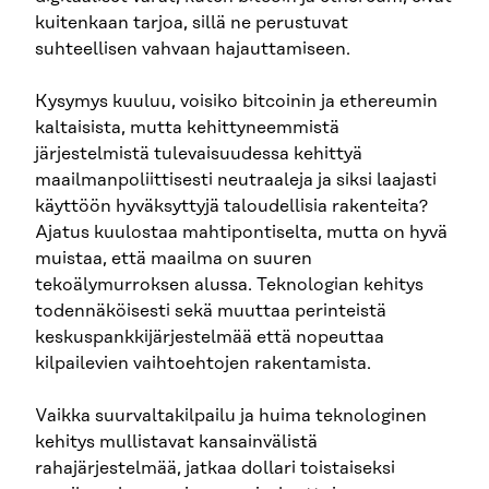
kuitenkaan tarjoa, sillä ne perustuvat
suhteellisen vahvaan hajauttamiseen.
Kysymys kuuluu, voisiko bitcoinin ja ethereumin
kaltaisista, mutta kehittyneemmistä
järjestelmistä tulevaisuudessa kehittyä
maailmanpoliittisesti neutraaleja ja siksi laajasti
käyttöön hyväksyttyjä taloudellisia rakenteita?
Ajatus kuulostaa mahtipontiselta, mutta on hyvä
muistaa, että maailma on suuren
tekoälymurroksen alussa. Teknologian kehitys
todennäköisesti sekä muuttaa perinteistä
keskuspankkijärjestelmää että nopeuttaa
kilpailevien vaihtoehtojen rakentamista.
Vaikka suurvaltakilpailu ja huima teknologinen
kehitys mullistavat kansainvälistä
rahajärjestelmää, jatkaa dollari toistaiseksi