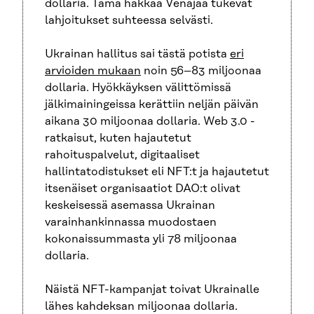
dollaria. Tämä hakkaa Venäjää tukevat
lahjoitukset suhteessa selvästi.
Ukrainan hallitus sai tästä potista
eri
arvioiden mukaan
noin 56–83 miljoonaa
dollaria. Hyökkäyksen välittömissä
jälkimainingeissa kerättiin neljän päivän
aikana 30 miljoonaa dollaria. Web 3.0 -
ratkaisut, kuten hajautetut
rahoituspalvelut, digitaaliset
hallintatodistukset eli NFT:t ja hajautetut
itsenäiset organisaatiot DAO:t olivat
keskeisessä asemassa Ukrainan
varainhankinnassa muodostaen
kokonaissummasta yli 78 miljoonaa
dollaria.
Näistä NFT-kampanjat toivat Ukrainalle
lähes kahdeksan miljoonaa dollaria.