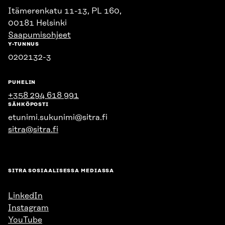
Itämerenkatu 11-13, PL 160,
00181 Helsinki
Saapumisohjeet
Y-TUNNUS
0202132-3
PUHELIN
+358 294 618 991
SÄHKÖPOSTI
etunimi.sukunimi@sitra.fi
sitra@sitra.fi
SITRA SOSIAALISESSA MEDIASSA
LinkedIn
Instagram
YouTube