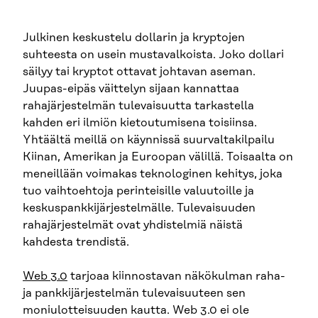
Julkinen keskustelu dollarin ja kryptojen
suhteesta on usein mustavalkoista. Joko dollari
säilyy tai kryptot ottavat johtavan aseman.
Juupas-eipäs väittelyn sijaan kannattaa
rahajärjestelmän tulevaisuutta tarkastella
kahden eri ilmiön kietoutumisena toisiinsa.
Yhtäältä meillä on käynnissä suurvaltakilpailu
Kiinan, Amerikan ja Euroopan välillä. Toisaalta on
meneillään voimakas teknologinen kehitys, joka
tuo vaihtoehtoja perinteisille valuutoille ja
keskuspankkijärjestelmälle. Tulevaisuuden
rahajärjestelmät ovat yhdistelmiä näistä
kahdesta trendistä.
Web 3.0
tarjoaa kiinnostavan näkökulman raha-
ja pankkijärjestelmän tulevaisuuteen sen
moniulotteisuuden kautta. Web 3.0 ei ole