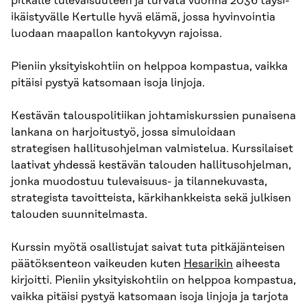
pitkälle tulevaisuuteen ja turvata vuonna 2036 täysi-
ikäistyvälle Kertulle hyvä elämä, jossa hyvinvointia
luodaan maapallon kantokyvyn rajoissa.
Pieniin yksityiskohtiin on helppoa kompastua, vaikka
pitäisi pystyä katsomaan isoja linjoja.
Kestävän talouspolitiikan johtamiskurssien punaisena
lankana on harjoitustyö, jossa simuloidaan
strategisen hallitusohjelman valmistelua. Kurssilaiset
laativat yhdessä kestävän talouden hallitusohjelman,
jonka muodostuu tulevaisuus- ja tilannekuvasta,
strategista tavoitteista, kärkihankkeista sekä julkisen
talouden suunnitelmasta.
Kurssin myötä osallistujat saivat tuta pitkäjänteisen
päätöksenteon vaikeuden kuten
Hesarikin
aiheesta
kirjoitti. Pieniin yksityiskohtiin on helppoa kompastua,
vaikka pitäisi pystyä katsomaan isoja linjoja ja tarjota