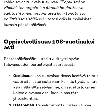
rohkaisevaa tulevaisuuskuvaa
. ”Populismi on
viheliäisten ongelmien äärellä houkutteleva
vaihtoehto: niin viestinnässä kuin tarjotuissa
poliittisissa sisällöissä”,
totesi eräs kurssilaisista
kurssin päätöspäivässä.
Oppivelvollisuus 108-vuotiaaksi
asti
Päätöspäivässään kurssi 12 kiteytti hyvän
tulevaisuuden perustekijät seuraavasti:
Osallisuus
. Jos tulevaisuudessa kestävä talous
vaatii sitä, ettei jaeta vaan kaikille hyvää, ainut
asia millä siitä selviämme, on se, että jokainen
kokee olevansa osallinen ja osa tätä
yhteiskuntaa.
Osaaminen
. Palvelutaloutta voidaan tukea