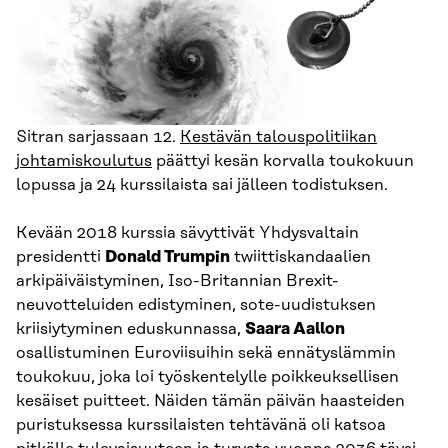
Sitran sarjassaan 12.
Kestävän talouspolitiikan
johtamiskoulutus
päättyi kesän korvalla toukokuun
lopussa ja 24 kurssilaista sai jälleen todistuksen.
Kevään 2018 kurssia sävyttivät Yhdysvaltain
presidentti
Donald Trumpin
twiittiskandaalien
arkipäiväistyminen, Iso-Britannian Brexit-
neuvotteluiden edistyminen, sote-uudistuksen
kriisiytyminen eduskunnassa,
Saara Aallon
osallistuminen Euroviisuihin sekä ennätyslämmin
toukokuu, joka loi työskentelylle poikkeuksellisen
kesäiset puitteet. Näiden tämän päivän haasteiden
puristuksessa kurssilaisten tehtävänä oli katsoa