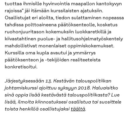
tuottaa ihmisille hyvinvointia maapallon kantokyvyn
rajoissa” jäi itämään kurssilaisten ajatuksiin.
Osallistujat eri aloilta, tiedon sulattaminen nopeassa
tahdissa polttoaineena päätöksenteolle, kosketus
ruohonjuuritason kokemuksiin luokkaretkillä ja
kiivastahtinen puolue- ja hallitusohjelmatyöskentely
mahdollistivat monenlaiset oppimiskokemukset.
Kurssilla oma kupla avautui ja ymmärrys
päätöksenteon ja -tekijöiden realiteeteista
konkretisoitui.
Järjestyksessään 13. Kestävän talouspolitiikan
johtamiskurssi ajoittuu syksyyn 2018. Haluaisitko
sinä oppia lisää kestävästä talouspolitiikasta? Lue
lisää, ilmoita kiinnostuksesi osallistua tai suosittele
toista henkilöä osallistujaksi
täältä
.