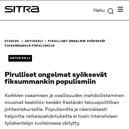
Siirry
Valik
Haku
suoraan
Sitra
sisältöön
↓
ETUSIVU
ARTIKKELI
PIRULLISET ONGELMAT SYÖKSEVÄT
FIKSUMMANKIN POPULISMIIN
ARTIKKELI
Pirulliset ongelmat syöksevät
fiksummankin populismiin
Kaikkien osaamisen ja osallisuuden mahdollistaminen
nousivat keskiöön kevään Kestävän talouspolitiikan
johtamiskurssilla. Populismilta ja näennäisesti
helpoilta ratkaisuehdotuksilta ei tosin intensiivisen
työskentelyn tuoksinassa vältytty.