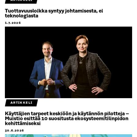
ARTIKKELI
Tuottavuusloikka syntyy johtamisesta, ei
teknologiasta
1.7.2026
ARTIKKELI
Käyttäjien tarpeet keskiöön ja käytännön pilotteja –
Muistio esittää 10 suositusta ekosysteemitilinpidon
kehittämiseksi
30.6.2026