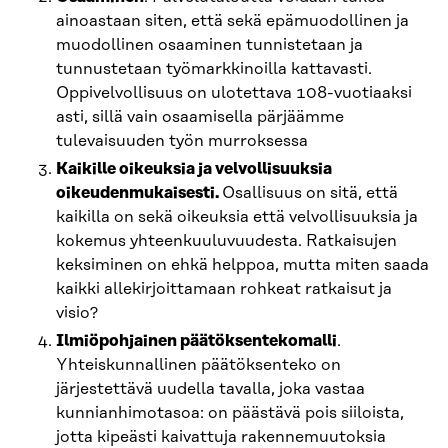
ainoastaan siten, että sekä epämuodollinen ja
muodollinen osaaminen tunnistetaan ja
tunnustetaan työmarkkinoilla kattavasti.
Oppivelvollisuus on ulotettava 108-vuotiaaksi
asti, sillä vain osaamisella pärjäämme
tulevaisuuden työn murroksessa
Kaikille oikeuksia ja velvollisuuksia
oikeudenmukaisesti.
Osallisuus on sitä, että
kaikilla on sekä oikeuksia että velvollisuuksia ja
kokemus yhteenkuuluvuudesta. Ratkaisujen
keksiminen on ehkä helppoa, mutta miten saada
kaikki allekirjoittamaan rohkeat ratkaisut ja
visio?
Ilmiöpohjainen päätöksentekomalli
.
Yhteiskunnallinen päätöksenteko on
järjestettävä uudella tavalla, joka vastaa
kunnianhimotasoa: on päästävä pois siiloista,
jotta kipeästi kaivattuja rakennemuutoksia