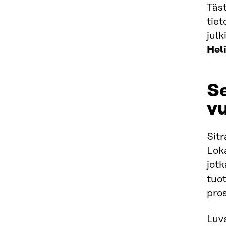
Täs
tiet
julk
Hel
S
v
Sit
Lok
jotk
tuot
pros
Luva