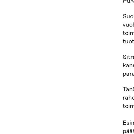
Päiv
Suo
vuo
toim
tuo
Sitr
kan
par
Tänä
rah
toi
Esi
päät