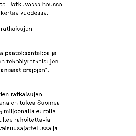
sta. Jatkuvassa haussa
 kertaa vuodessa.
 ratkaisujen
aa päätöksentekoa ja
non tekoälyratkaisujen
anisaatiorajojen”,
ien ratkaisujen
teena on tukea Suomea
5 miljoonalla eurolla
ukee rahoitettavia
vaisuusajattelussa ja