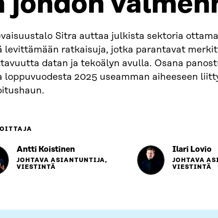
a johdon valmen
vaisuustalo Sitra auttaa julkista sektoria ottam
 levittämään ratkaisuja, jotka parantavat merkit
tavuutta datan ja tekoälyn avulla. Osana panost
a loppuvuodesta 2025 useamman aiheeseen liitt
oitushaun.
OITTAJA
Antti Koistinen
Ilari Lovio
JOHTAVA ASIANTUNTIJA,
JOHTAVA AS
VIESTINTÄ
VIESTINTÄ