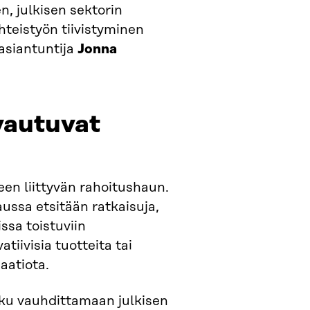
, julkisen sektorin
hteistyön tiivistyminen
 asiantuntija
Jonna
vautuvat
en liittyvän rahoitushaun.
ssa etsitään ratkaisuja,
issa toistuviin
iivisia tuotteita tai
aatiota.
aku vauhdittamaan julkisen