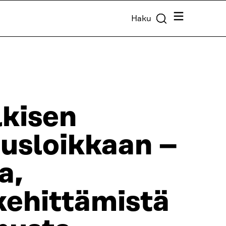
Valikko
Haku
lkisen
uusloikkaan –
a,
kehittämistä