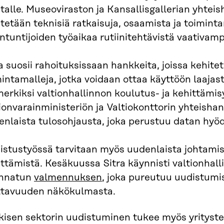
talle. Museoviraston ja Kansallisgallerian yhte
tetään teknisiä ratkaisuja, osaamista ja toimint
ntuntijoiden työaikaa rutiinitehtävistä vaativam
a suosii rahoituksissaan hankkeita, joissa kehite
intamalleja, jotka voidaan ottaa käyttöön laajasti
erkiksi valtionhallinnon koulutus- ja kehittämi
ionvarainministeriön ja Valtiokonttorin yhteish
enlaista tulosohjausta, joka perustuu datan hyö
istustyössä tarvitaan myös uudenlaista johtamis
ttämistä. Kesäkuussa Sitra käynnisti valtionhalli
nnatun
valmennuksen
, joka pureutuu uudistum
ttavuuden näkökulmasta.
kisen sektorin uudistuminen tukee myös yrityste