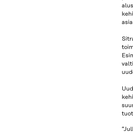
alus
kehi
asia
Sitr
toim
Esim
valt
uud
Uud
kehi
suu
tuo
”Jul