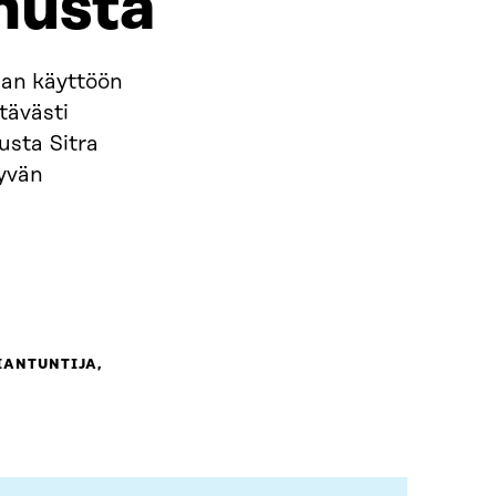
nusta
aan käyttöön
tävästi
usta Sitra
yvän
IANTUNTIJA,