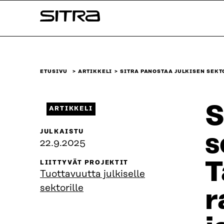
Siirry
Sitra
suoraan
sisältöön
↓
ETUSIVU
ARTIKKELI
SITRA PANOSTAA JULKISEN SEK
S
ARTIKKELI
JULKAISTU
s
22.9.2025
T
LIITTYVÄT PROJEKTIT
Tuottavuutta julkiselle
sektorille
r