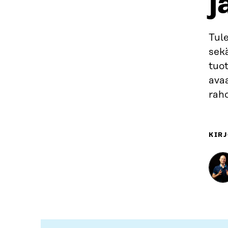
j
Tule
sekä
tuot
ava
rah
KIRJ