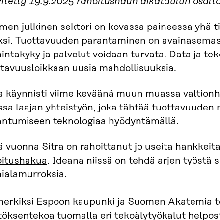
itetty 19.9.2025 rahoitushaun aikataulun osalta
men julkinen sektori on kovassa paineessa yhä 
ksi. Tuottavuuden parantaminen on avainasemassa
intakyky ja palvelut voidaan turvata. Data ja tek
ttavuusloikkaan uusia mahdollisuuksia.
a käynnisti viime keväänä muun muassa valtionha
ssa laajan
yhteistyön
, joka tähtää tuottavuuden
antumiseen teknologiaa hyödyntämällä.
 vuonna Sitra on rahoittanut jo useita hankkeita
oitushakua
. Ideana niissä on tehdä arjen työstä 
mialamurroksia.
merkiksi Espoon kaupunki ja Suomen Akatemia t
öksentekoa tuomalla eri tekoälytyökalut helposti