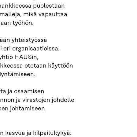
ishankkeessa puolestaan
amalleja, mikä vapauttaa
paan työhön.
tään yhteistyössä
 eri organisaatioissa.
syhtiö HAUSin,
ankkeessa otetaan käyttöön
dyntämiseen.
ta ja osaamisen
nnon ja virastojen johdolle
isen johtamiseen
n kasvua ja kilpailukykyä.