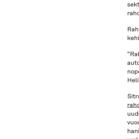
sek
rah
Rah
keh
”Rah
auto
nope
Heli
Sitr
rah
uudi
vuod
hank