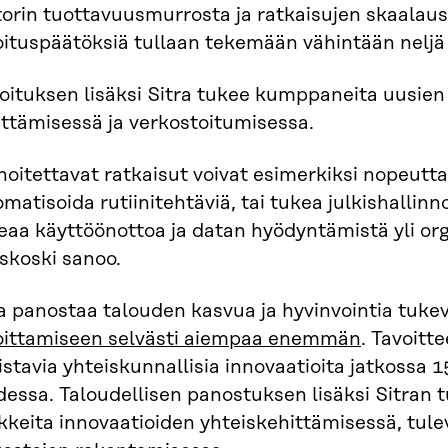
torin tuottavuusmurrosta ja ratkaisujen skaalau
oituspäätöksiä tullaan tekemään vähintään neljä
oituksen lisäksi Sitra tukee kumppaneita uusien
ittämisessä ja verkostoitumisessa.
oitettavat ratkaisut voivat esimerkiksi nopeutt
matisoida rutiinitehtäviä, tai tukea julkishallin
aa käyttöönottoa ja datan hyödyntämistä yli org
skoski sanoo.
a panostaa talouden kasvua ja hyvinvointia tukev
oittamiseen selvästi aiempaa enemmän
. Tavoit
stavia yhteiskunnallisia innovaatioita jatkossa 1
essa. Taloudellisen panostuksen lisäksi Sitran t
keita innovaatioiden yhteiskehittämisessä, tule