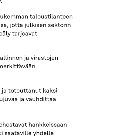
.
tiukemman taloustilanteen
, jotta julkisen sektorin
oäly tarjoavat
llinnon ja virastojen
 merkittävään
 ja toteuttanut kaksi
sujuvaa ja vauhdittaa
ehostavat hankkeissaan
 saataville yhdelle