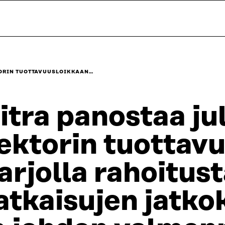
TORIN TUOTTAVUUSLOIKKAAN…
itra panostaa ju
ektorin tuottav
arjolla rahoitust
atkaisujen jatko