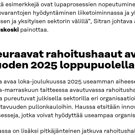
tä esimerkkejä ovat lupaprosessien nopeutuminen
ovarantojen hyödyntäminen liiketoiminnassa ja y
isen ja yksityisen sektorin välillä”, Sitran johtava
iskoski
painottaa.
euraavat rahoitushaaut a
uoden 2025 loppupuolella
ra avaa loka-joulukuussa 2025 useamman aiheese
a-marraskuun taitteessa avautuvassa rahoitushau
a pureutuvat julkisella sektorilla eri organisaatio
tavuuden pullonkauloihin. Haussa etsitään innovat
esseja, jotka voivat hyödyttää useampaa organis
ssa on lisäksi pitkäjänteinen jatkuva rahoitush