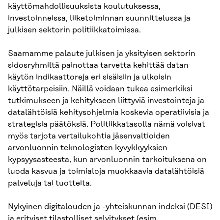
käyttömahdollisuuksista koulutuksessa,
investoinneissa, liiketoiminnan suunnittelussa ja
julkisen sektorin politiikkatoimissa.
Saamamme palaute julkisen ja yksityisen sektorin
sidosryhmiltä painottaa tarvetta kehittää datan
käytön indikaattoreja eri sisäisiin ja ulkoisin
käyttötarpeisiin. Näillä voidaan tukea esimerkiksi
tutkimukseen ja kehitykseen liittyviä investointeja ja
datalähtöisiä kehitysohjelmia koskevia operatiivisia ja
strategisia päätöksiä. Politiikkatasolla nämä voisivat
myös tarjota vertailukohtia jäsenvaltioiden
arvonluonnin teknologisten kyvykkyyksien
kypsyysasteesta, kun arvonluonnin tarkoituksena on
luoda kasvua ja toimialoja muokkaavia datalähtöisiä
palveluja tai tuotteita.
Nykyinen digitalouden ja -yhteiskunnan indeksi (DESI)
ja erityiset tilastolliset selvitykset (esim.