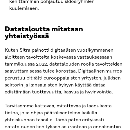
kehittäminen pohjautuu sidosryhmien
kuulemiseen.
Datataloutta mitataan
yhteistyössä
Kuten Sitra painotti digitaalisen vuosikymmenen
aloitteen tavoitteita koskevassa vastauksessaan
tammikuussa 2022, datatalouden roolia tavoitteiden
saavuttamisessa tulee korostaa. Digitaalinen murros
perustuu pitkälti eurooppalaisten yritysten, julkisen
sektorin ja kansalaisten kykyyn käyttää dataa
edistämään tuottavuutta, kasvua ja hyvinvointia.
Tarvitsemme kattavaa, mitattavaa ja laadukasta
tietoa, joka ohjaa päätöksentekoa kaikilla
yhteiskunnan tasoilla. Tämä pätee erityisesti
datatalouden kehityksen seurantaan ja ennakointiin