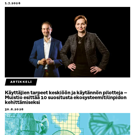
1.7.2026
ARTIKKELI
Käyttäjien tarpeet keskiöön ja käytännön pilotteja –
Muistio esittää 10 suositusta ekosysteemitilinpidon
kehittämiseksi
30.6.2026