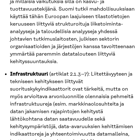
ja millaisia vaikutuksia sillä on kasvu- ja
tuottavuustekijänä. Suomi tutkii mahdollisuuksiaan
käyttää tähän Euroopan laajuiseen tilastotietojen
keruuseen liittyviä strukturoituja liiketoiminta-
analyyseja ja taloudellisia analyyseja yhdessä
johtavien tutkimuslaitosten, julkisen sektorin
organisaatioiden ja järjestöjen kanssa tavoitteenaan
ymmärtää paremmin datatalouteen liittyviä
kehityssuuntauksia.
Infrastruktuuri
(artiklat 2.1.3–7): Liitettävyyteen ja
tekniseen kehitykseen liittyvät
suorituskykyindikaattorit ovat tärkeitä, mutta on
myös arvioitava arvonluonnille olennaisia pehmeitä
infrastruktuureja (esim. markkinaolosuhteita ja
datan jakamisen rajapintojen kehitystä
lähtökohtana datan saatavuudelle sekä
kehitysympäristöjä, data-avaruuksien kehittämisen
indikaattoreja ja yhteentoimivuutta datamalleina,