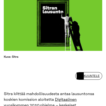
Kuva: Sitra
KUUNTELE
Sitra kiittää mahdollisuudesta antaa lausuntonsa
koskien komission aloitetta
Digitaalinen
vuosikymmen 2030 ohjelma – keskeiset