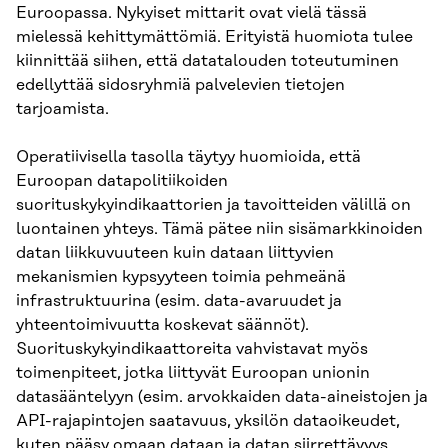
Euroopassa. Nykyiset mittarit ovat vielä tässä
mielessä kehittymättömiä. Erityistä huomiota tulee
kiinnittää siihen, että datatalouden toteutuminen
edellyttää sidosryhmiä palvelevien tietojen
tarjoamista.
Operatiivisella tasolla täytyy huomioida, että
Euroopan datapolitiikoiden
suorituskykyindikaattorien ja tavoitteiden välillä on
luontainen yhteys. Tämä pätee niin sisämarkkinoiden
datan liikkuvuuteen kuin dataan liittyvien
mekanismien kypsyyteen toimia pehmeänä
infrastruktuurina (esim. data-avaruudet ja
yhteentoimivuutta koskevat säännöt).
Suorituskykyindikaattoreita vahvistavat myös
toimenpiteet, jotka liittyvät Euroopan unionin
datasääntelyyn (esim. arvokkaiden data-aineistojen ja
API-rajapintojen saatavuus, yksilön dataoikeudet,
kuten pääsy omaan dataan ja datan siirrettävyys,