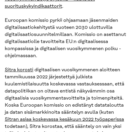
suorituskykyindikaattorit
.
Euroopan komissio pyrkii ohjaamaan jäsenmaiden
digitalisaatiokehitystä vuoteen 2030 ulottuvilla
digitalisaatiosuunnitelmillaan. Komissio on asettanut
digitalisaatiolle tavoitteita EU:n digitaalisessa
kompassissa ja digitaalisen vuosikymmenen polku -
ohjelmassaan.
Sitra korosti
digitaalisen vuosikymmenen aloitteen
tammikuussa 2022 järjestettyä julkista
kuulemistilaisuutta koskevassa vastauksessaan, että
datapolitiikan on oltava entistä näkyvämmin osa
digitaalisia vuosikymmentavoitteita ja toimenpiteitä.
Koska Euroopan komissio on edistänyt datataloutta
ja datan sisämarkkinoita sääntelyn avulla (kuten
Sitran asiaa koskevassa kesäkuun 2022 työpaperissa
todetaan), Sitra korostaa, että sääntely on vain yksi