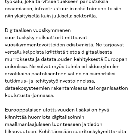
työkalu, joka tarvitsee tuekseen panostuksia
osaamiseen, infrastruktuuriin sekä toimenpiteisiin
niin yksityisellä kuin julkisella sektorilla.
Digitaalisen vuosikymmenen
suorituskykyindikaattorit mittaavat
vuosikymmentavoitteiden edistymistä. Ne tarjoavat
vertailukelpoista kriittistä tietoa digitaalisesta
murroksesta ja datatalouden kehityksestä Euroopan
unionissa. Ne voivat myös toimia eri sidosryhmien
arvokkaina päätöksenteon välineinä esimerkiksi
tutkimus- ja kehitystyöinvestoinneissa,
dataekosysteemien rakentamisessa tai organisaation
koulutustarjonnassa.
Eurooppalaisen ulottuvuuden lisäksi on hyvä
kiinnittää huomiota digitalisoinnin
maailmanlaajuiseen luonteeseen ja tiedon
liikkuvuuteen. Kehittäessään suorituskykymittareita