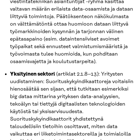
viestintätekniikan asiantuntijat -ryhmä käsittää
valtavan määrän erilaista data-osaamista ja dataan
liittyviä toimintoja. Päätöksenteon näkökulmasta
on välttämätöntä ottaa huomioon dataan liittyvä
työmarkkinoiden kysynnän ja tarjonnan välinen
epätasapaino (esim. dataintensiiviset avoimet
työpaikat sekä ennusteet valmistumismääristä ja
työvoimasta tulee huomioida, kun pohditaan
osaamisvajetta ja koulutustarpeita).
Yksityinen sektori
(artiklat 2.1.8–13): Yritysten
uudistaminen: Suorituskykyindikaattoreja voitaisiin
hienosäätää sen sijaan, että tutkitaan esimerkiksi
big dataa mittarina yrityksen data-analyysien,
tekoälyn tai tiettyjä digitaalisten teknologioiden
käytöstä tai yksisarvisuudesta.
Suorituskykyindikaattorit yhdistettynä
taloudellisiin tietoihin osoittavat, miten data
vaikuttaa eri liiketoimintasektoreilla ja toimialoilla