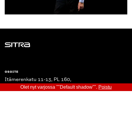
Sitra
OSOITE
Itämerenkatu 11-13, PL 160,
00181 Helsinki
Olet nyt varjossa ""Default shadow"".
Poistu
Saapumisohjeet
Y-TUNNUS
0202132-3
PUHELIN
+358 294 618 991