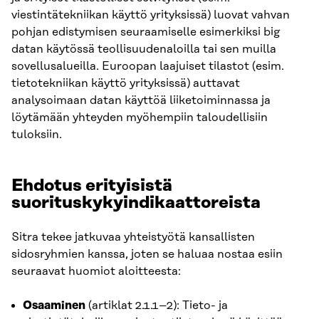
viestintätekniikan käyttö yrityksissä) luovat vahvan
pohjan edistymisen seuraamiselle esimerkiksi big
datan käytössä teollisuudenaloilla tai sen muilla
sovellusalueilla. Euroopan laajuiset tilastot (esim.
tietotekniikan käyttö yrityksissä) auttavat
analysoimaan datan käyttöä liiketoiminnassa ja
löytämään yhteyden myöhempiin taloudellisiin
tuloksiin.
Ehdotus erityisistä
suorituskykyindikaattoreista
Sitra tekee jatkuvaa yhteistyötä kansallisten
sidosryhmien kanssa, joten se haluaa nostaa esiin
seuraavat huomiot aloitteesta:
Osaaminen
(artiklat 2.1.1–2): Tieto- ja