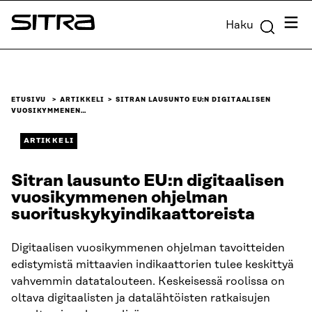
Siirry
Valik
Haku
suoraan
Sitra
sisältöön
↓
ETUSIVU
ARTIKKELI
SITRAN LAUSUNTO EU:N DIGITAALISEN
VUOSIKYMMENEN…
ARTIKKELI
Sitran lausunto EU:n digitaalisen
vuosikymmenen ohjelman
suorituskykyindikaattoreista
Digitaalisen vuosikymmenen ohjelman tavoitteiden
edistymistä mittaavien indikaattorien tulee keskittyä
vahvemmin datatalouteen. Keskeisessä roolissa on
oltava digitaalisten ja datalähtöisten ratkaisujen