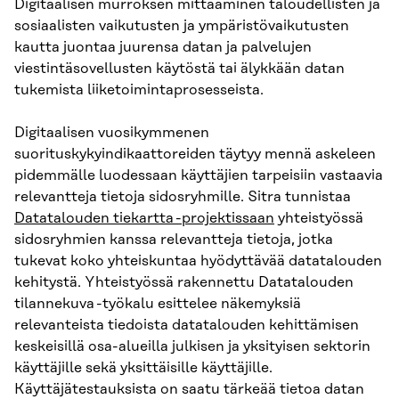
Digitaalisen murroksen mittaaminen taloudellisten ja
sosiaalisten vaikutusten ja ympäristövaikutusten
kautta juontaa juurensa datan ja palvelujen
viestintäsovellusten käytöstä tai älykkään datan
tukemista liiketoimintaprosesseista.
Digitaalisen vuosikymmenen
suorituskykyindikaattoreiden täytyy mennä askeleen
pidemmälle luodessaan käyttäjien tarpeisiin vastaavia
relevantteja tietoja sidosryhmille. Sitra tunnistaa
Datatalouden tiekartta -projektissaan
yhteistyössä
sidosryhmien kanssa relevantteja tietoja, jotka
tukevat koko yhteiskuntaa hyödyttävää datatalouden
kehitystä. Yhteistyössä rakennettu Datatalouden
tilannekuva -työkalu esittelee näkemyksiä
relevanteista tiedoista datatalouden kehittämisen
keskeisillä osa-alueilla julkisen ja yksityisen sektorin
käyttäjille sekä yksittäisille käyttäjille.
Käyttäjätestauksista on saatu tärkeää tietoa datan